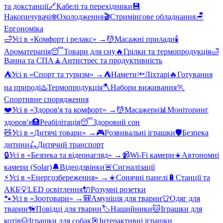
та докстанції
🔗
Кабелі та перехідники
💾
Накопичувачі
❄️
Охолодження
🎬
Стримінгове обладнання
🪑
Ергономіка
🛁
Усі в «
Комфорт і релакс
» →
💆
Масажні прилади
🕯️
Ароматерапія
😴
Товари для сну
🔥
Грілки та термопродукція
🛁
Ванна та СПА
🧘
Антистрес та продуктивність
⛺
Усі в «
Спорт та туризм
» →
⛺
Намети
🔦
Ліхтарі
🔥
Готування
на природі
♨️
Термопродукція
🪓
Набори виживання
🏃
Спортивне спорядження
❤️
Усі в «
Здоров'я та комфорт
» →
💆
Масажери
📊
Моніторинг
здоров'я
🏥
Реабілітація
😴
Здоровий сон
🧸
Усі в «
Дитячі товари
» →
🎮
Розвивальні іграшки
🛡️
Безпека
дитини
🛴
Дитячий транспорт
🔒
Усі в «
Безпека та відеонагляд
» →
📹
Wi-Fi камери
☀️
Автономні
камери (Solar)
🔔
Відеодзвінки
🚨
Сигналізації
⚡
Усі в «
Енергозбереження
» →
☀️
Сонячні панелі
🔋
Станції та
АКБ
💡
LED освітлення
🔌
Розумні розетки
🐾
Усі в «
Зоотовари
» →
🎒
Амуніція для тварин
👕
Одяг для
тварин
🦮
Повідці для тварин
🏷️
Нашийники
🐱
Іграшки для
котів
🐶
Іграшки для собак
🎯
Інтерактивні іграшки