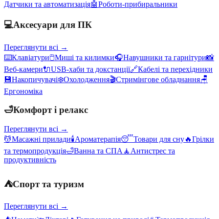
Датчики та автоматизація
🤖
Роботи-прибиральники
💻
Аксесуари для ПК
Переглянути всі →
⌨️
Клавіатури
🖱️
Миші та килимки
🎧
Навушники та гарнітури
📸
Веб-камери
🔌
USB-хаби та докстанції
🔗
Кабелі та перехідники
💾
Накопичувачі
❄️
Охолодження
🎬
Стримінгове обладнання
🪑
Ергономіка
🛁
Комфорт і релакс
Переглянути всі →
💆
Масажні прилади
🕯️
Ароматерапія
😴
Товари для сну
🔥
Грілки
та термопродукція
🛁
Ванна та СПА
🧘
Антистрес та
продуктивність
⛺
Спорт та туризм
Переглянути всі →