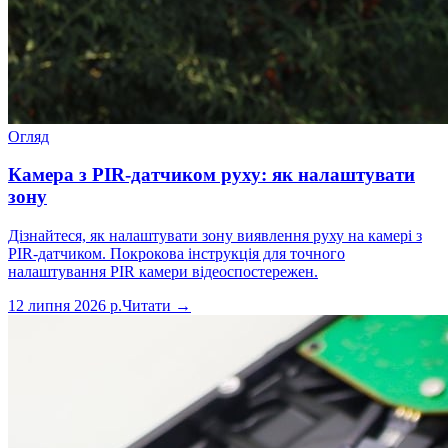
Огляд
Камера з PIR-датчиком руху: як налаштувати
зону
Дізнайтеся, як налаштувати зону виявлення руху на камері з
PIR-датчиком. Покрокова інструкція для точного
налаштування PIR камери відеоспостережен.
12 липня 2026 р.
Читати →