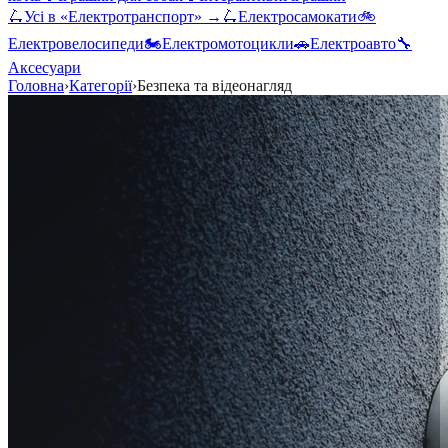
🛴
Усі в «
Електротранспорт
» →
🛴
Електросамокати
🚲
Електровелосипеди
🏍️
Електромотоцикли
🚗
Електроавто
🔧
Аксесуари
Головна
›
Категорії
›
Безпека та відеонагляд