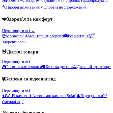
⛺
Намети
🔦
Ліхтарі
🔥
Готування на природі
♨️
Термопродукція
🪓
Набори виживання
🏃
Спортивне спорядження
❤️
Здоров'я та комфорт
Переглянути всі →
💆
Масажери
📊
Моніторинг здоров'я
🏥
Реабілітація
😴
Здоровий сон
🧸
Дитячі товари
Переглянути всі →
🎮
Розвивальні іграшки
🛡️
Безпека дитини
🛴
Дитячий транспорт
🔒
Безпека та відеонагляд
Переглянути всі →
📹
Wi-Fi камери
☀️
Автономні камери (Solar)
🔔
Відеодзвінки
🚨
Сигналізації
⚡
Енергозбереження