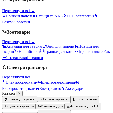
Переглянути всі →
☀️
Сонячні панелі
🔋
Станції та АКБ
💡
LED освітлення
🔌
Розумні розетки
🐾
Зоотовари
Переглянути всі →
🎒
Амуніція для тварин
👕
Одяг для тварин
🦮
Повідці для
тварин
🏷️
Нашийники
🐱
Іграшки для котів
🐶
Іграшки для собак
🎯
Інтерактивні іграшки
🛴
Електротранспорт
Переглянути всі →
🛴
Електросамокати
🚲
Електровелосипеди
🏍️
Електромотоцикли
🚗
Електроавто
🔧
Аксесуари
Каталог
✕
🏠
Товари для дому
›
🍳
Кухонні гаджети
›
🌡️
Кліматтехніка
›
📱
Сучасні гаджети
›
🏡
Розумний дім
›
💻
Аксесуари для ПК
›