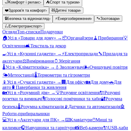
🛁
Комфорт і релакс
›
⛺
Спорт та туризм
›
❤️
Здоров'я та комфорт
›
🧸
Дитячі товари
›
🔒
Безпека та відеонагляд
›
⚡
Енергозбереження
›
🐾
Зоотовари
›
🛴
Електротранспорт
›
Огляди
Топ-списки
Подарунки
🏠
Усі в «
Товари для дому
» →
📦
Органайзери
🧹
Прибирання
💡
Освітлення
🛋️
Текстиль та декор
🍳
Усі в «
Кухонні гаджети
» →
⚡
Електроприлади
🔧
Приладдя та
аксесуари
⚖️
Вимірювання
🫙
Зберігання
🌡️
Усі в «
Кліматтехніка
» →
💧
Зволожувачі
🌬️
Очищувачі повітря
🌤️
Метеостанції
🌡️
Термометри та гігрометри
📱
Усі в «
Сучасні гаджети
» →
🏢
Для офісу
🏡
Для дому
🚗
Для
авто
🔋
Павербанки та живлення
🏡
Усі в «
Розумний дім
» →
💡
Розумне освітлення
🔌
Розумні
розетки та вимикачі
🎙️
Голосові помічники та хаби
🔐
Розумна
безпека
🌡️
Розумна кліматизація
📡
Датчики та автоматизація
🤖
Роботи-прибиральники
💻
Усі в «
Аксесуари для ПК
» →
⌨️
Клавіатури
🖱️
Миші та
килимки
🎧
Навушники та гарнітури
📸
Веб-камери
🔌
USB-хаби