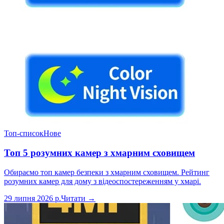
Топ-список
Нове
Топ 5 розумних камер з хмарним сховищем
Обираємо топ камер безпеки з хмарним сховищем. Рейтинг
розумних камер для дому з відеоспостереженням у хмарі.
29 липня 2026 р.
Читати →