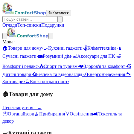
ComfortShop
📂
Каталог
▾
Огляди
Топ-списки
Подарунки
ComfortShop
Мова:
🏠
Товари для дому
›
🍳
Кухонні гаджети
›
🌡️
Кліматтехніка
›
📱
Сучасні гаджети
›
🏡
Розумний дім
›
💻
Аксесуари для ПК
›
🛁
Комфорт і релакс
›
⛺
Спорт та туризм
›
❤️
Здоров'я та комфорт
›
🧸
Дитячі товари
›
🔒
Безпека та відеонагляд
›
⚡
Енергозбереження
›
🐾
Зоотовари
›
🛴
Електротранспорт
›
🏠
Товари для дому
Переглянути всі →
📦
Органайзери
🧹
Прибирання
💡
Освітлення
🛋️
Текстиль та
декор
🍳
Кухонні гаджети