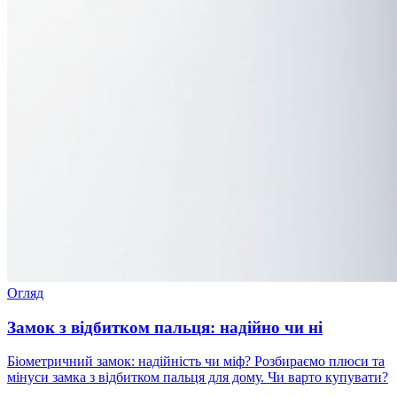
Огляд
Замок з відбитком пальця: надійно чи ні
Біометричний замок: надійність чи міф? Розбираємо плюси та
мінуси замка з відбитком пальця для дому. Чи варто купувати?