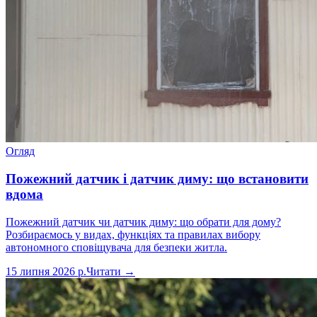
Огляд
Пожежний датчик і датчик диму: що встановити
вдома
Пожежний датчик чи датчик диму: що обрати для дому?
Розбираємось у видах, функціях та правилах вибору
автономного сповіщувача для безпеки житла.
15 липня 2026 р.
Читати →