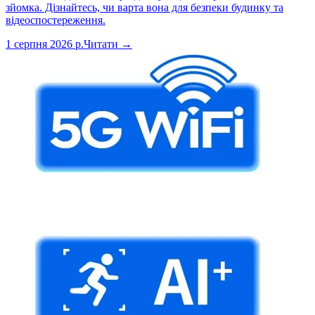
зйомка. Дізнайтесь, чи варта вона для безпеки будинку та
відеоспостереження.
1 серпня 2026 р.
Читати →