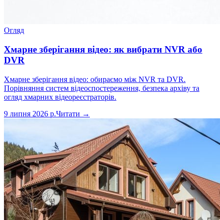
Огляд
Хмарне зберігання відео: як вибрати NVR або
DVR
Хмарне зберігання відео: обираємо між NVR та DVR.
Порівняння систем відеоспостереження, безпека архіву та
огляд хмарних відеореєстраторів.
9 липня 2026 р.
Читати →