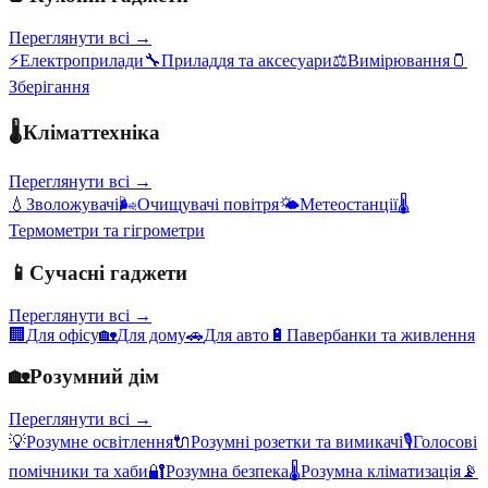
Переглянути всі →
⚡
Електроприлади
🔧
Приладдя та аксесуари
⚖️
Вимірювання
🫙
Зберігання
🌡️
Кліматтехніка
Переглянути всі →
💧
Зволожувачі
🌬️
Очищувачі повітря
🌤️
Метеостанції
🌡️
Термометри та гігрометри
📱
Сучасні гаджети
Переглянути всі →
🏢
Для офісу
🏡
Для дому
🚗
Для авто
🔋
Павербанки та живлення
🏡
Розумний дім
Переглянути всі →
💡
Розумне освітлення
🔌
Розумні розетки та вимикачі
🎙️
Голосові
помічники та хаби
🔐
Розумна безпека
🌡️
Розумна кліматизація
📡