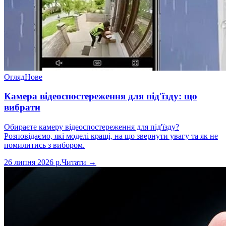
Огляд
Нове
Камера відеоспостереження для пiд'їздy: що
вибрати
Обираєте камеру відеоспостереження для під'їзду?
Розповідаємо, які моделі кращі, на що звернути увагу та як не
помилитись з вибором.
26 липня 2026 р.
Читати →