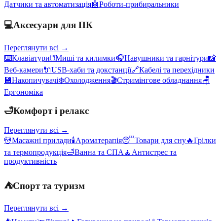
Датчики та автоматизація
🤖
Роботи-прибиральники
💻
Аксесуари для ПК
Переглянути всі →
⌨️
Клавіатури
🖱️
Миші та килимки
🎧
Навушники та гарнітури
📸
Веб-камери
🔌
USB-хаби та докстанції
🔗
Кабелі та перехідники
💾
Накопичувачі
❄️
Охолодження
🎬
Стримінгове обладнання
🪑
Ергономіка
🛁
Комфорт і релакс
Переглянути всі →
💆
Масажні прилади
🕯️
Ароматерапія
😴
Товари для сну
🔥
Грілки
та термопродукція
🛁
Ванна та СПА
🧘
Антистрес та
продуктивність
⛺
Спорт та туризм
Переглянути всі →