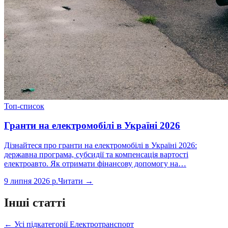
Топ-список
Гранти на електромобілі в Україні 2026
Дізнайтеся про гранти на електромобілі в Україні 2026:
державна програма, субсидії та компенсація вартості
електроавто. Як отримати фінансову допомогу на…
9 липня 2026 р.
Читати →
Інші статті
← Усі підкатегорії
Електротранспорт