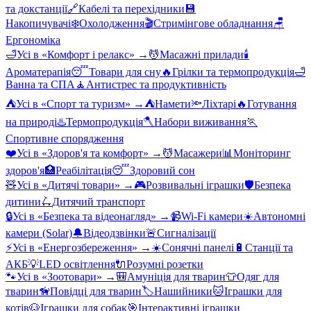
та докстанції
🔗
Кабелі та перехідники
💾
Накопичувачі
❄️
Охолодження
🎬
Стримінгове обладнання
🪑
Ергономіка
🛁
Усі в «
Комфорт і релакс
» →
💆
Масажні прилади
🕯️
Ароматерапія
😴
Товари для сну
🔥
Грілки та термопродукція
🛁
Ванна та СПА
🧘
Антистрес та продуктивність
⛺
Усі в «
Спорт та туризм
» →
⛺
Намети
🔦
Ліхтарі
🔥
Готування
на природі
♨️
Термопродукція
🪓
Набори виживання
🏃
Спортивне спорядження
❤️
Усі в «
Здоров'я та комфорт
» →
💆
Масажери
📊
Моніторинг
здоров'я
🏥
Реабілітація
😴
Здоровий сон
🧸
Усі в «
Дитячі товари
» →
🎮
Розвивальні іграшки
🛡️
Безпека
дитини
🛴
Дитячий транспорт
🔒
Усі в «
Безпека та відеонагляд
» →
📹
Wi-Fi камери
☀️
Автономні
камери (Solar)
🔔
Відеодзвінки
🚨
Сигналізації
⚡
Усі в «
Енергозбереження
» →
☀️
Сонячні панелі
🔋
Станції та
АКБ
💡
LED освітлення
🔌
Розумні розетки
🐾
Усі в «
Зоотовари
» →
🎒
Амуніція для тварин
👕
Одяг для
тварин
🦮
Повідці для тварин
🏷️
Нашийники
🐱
Іграшки для
котів
🐶
Іграшки для собак
🎯
Інтерактивні іграшки