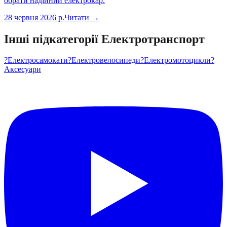
обрати надійний електрокар.
28 червня 2026 р.
Читати →
Інші підкатегорії
Електротранспорт
?
Електросамокати
?
Електровелосипеди
?️
Електромотоцикли
?
Аксесуари