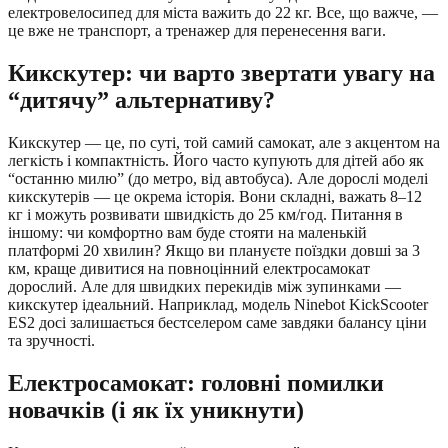
електровелосипед для міста важить до 22 кг. Все, що важче, —
це вже не транспорт, а тренажер для перенесення ваги.
Кикскутер: чи варто звертати увагу на
“дитячу” альтернативу?
Кикскутер — це, по суті, той самий самокат, але з акцентом на
легкість і компактність. Його часто купують для дітей або як
“останню милю” (до метро, від автобуса). Але дорослі моделі
кикскутерів — це окрема історія. Вони складні, важать 8–12
кг і можуть розвивати швидкість до 25 км/год. Питання в
іншому: чи комфортно вам буде стояти на маленькій
платформі 20 хвилин? Якщо ви плануєте поїздки довші за 3
км, краще дивитися на повноцінний електросамокат
дорослий. Але для швидких перекидів між зупинками —
кикскутер ідеальний. Наприклад, модель Ninebot KickScooter
ES2 досі залишається бестселером саме завдяки балансу ціни
та зручності.
Електросамокат: головні помилки
новачків (і як їх уникнути)