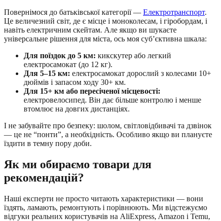
Повернімося до батьківської категорії —
Електротранспорт
.
Це величезний світ, де є місце і моноколесам, і гіробордам, і
навіть електричним скейтам. Але якщо ви шукаєте
універсальне рішення для міста, ось моя суб’єктивна шкала:
Для поїздок до 5 км:
кикскутер або легкий
електросамокат (до 12 кг).
Для 5–15 км:
електросамокат дорослий з колесами 10+
дюймів і запасом ходу 30+ км.
Для 15+ км або пересіченої місцевості:
електровелосипед. Він дає більше контролю і менше
втомлює на довгих дистанціях.
І не забувайте про безпеку: шолом, світловідбивачі та дзвінок
— це не “понти”, а необхідність. Особливо якщо ви плануєте
їздити в темну пору доби.
Як ми обираємо товари для
рекомендацій?
Наші експерти не просто читають характеристики — вони
їздять, ламають, ремонтують і порівнюють. Ми відстежуємо
відгуки реальних користувачів на AliExpress, Amazon і Temu,