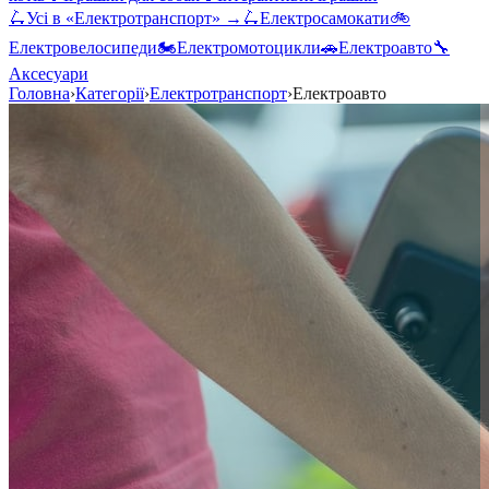
🛴
Усі в «
Електротранспорт
» →
🛴
Електросамокати
🚲
Електровелосипеди
🏍️
Електромотоцикли
🚗
Електроавто
🔧
Аксесуари
Головна
›
Категорії
›
Електротранспорт
›
Електроавто