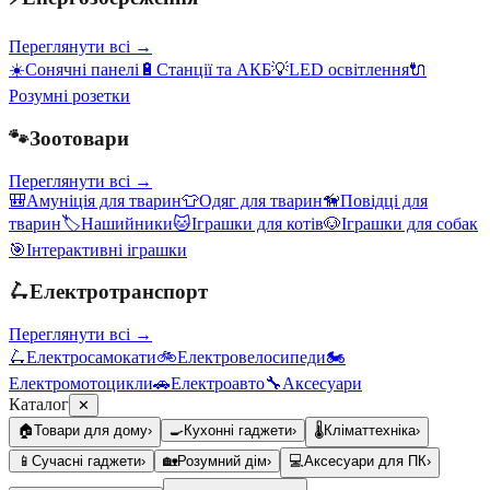
Переглянути всі →
☀️
Сонячні панелі
🔋
Станції та АКБ
💡
LED освітлення
🔌
Розумні розетки
🐾
Зоотовари
Переглянути всі →
🎒
Амуніція для тварин
👕
Одяг для тварин
🦮
Повідці для
тварин
🏷️
Нашийники
🐱
Іграшки для котів
🐶
Іграшки для собак
🎯
Інтерактивні іграшки
🛴
Електротранспорт
Переглянути всі →
🛴
Електросамокати
🚲
Електровелосипеди
🏍️
Електромотоцикли
🚗
Електроавто
🔧
Аксесуари
Каталог
✕
🏠
Товари для дому
›
🍳
Кухонні гаджети
›
🌡️
Кліматтехніка
›
📱
Сучасні гаджети
›
🏡
Розумний дім
›
💻
Аксесуари для ПК
›