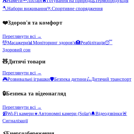
⛺
Намети
🔦
Ліхтарі
🔥
Готування на природі
♨️
Термопродукція
🪓
Набори виживання
🏃
Спортивне спорядження
❤️
Здоров'я та комфорт
Переглянути всі →
💆
Масажери
📊
Моніторинг здоров'я
🏥
Реабілітація
😴
Здоровий сон
🧸
Дитячі товари
Переглянути всі →
🎮
Розвивальні іграшки
🛡️
Безпека дитини
🛴
Дитячий транспорт
🔒
Безпека та відеонагляд
Переглянути всі →
📹
Wi-Fi камери
☀️
Автономні камери (Solar)
🔔
Відеодзвінки
🚨
Сигналізації
⚡
Енергозбереження