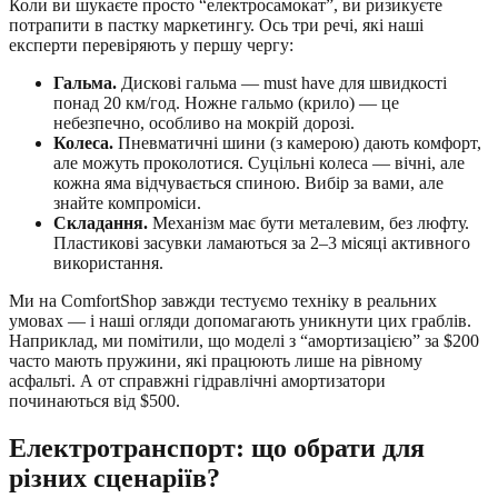
Коли ви шукаєте просто “електросамокат”, ви ризикуєте
потрапити в пастку маркетингу. Ось три речі, які наші
експерти перевіряють у першу чергу:
Гальма.
Дискові гальма — must have для швидкості
понад 20 км/год. Ножне гальмо (крило) — це
небезпечно, особливо на мокрій дорозі.
Колеса.
Пневматичні шини (з камерою) дають комфорт,
але можуть проколотися. Суцільні колеса — вічні, але
кожна яма відчувається спиною. Вибір за вами, але
знайте компроміси.
Складання.
Механізм має бути металевим, без люфту.
Пластикові засувки ламаються за 2–3 місяці активного
використання.
Ми на ComfortShop завжди тестуємо техніку в реальних
умовах — і наші огляди допомагають уникнути цих граблів.
Наприклад, ми помітили, що моделі з “амортизацією” за $200
часто мають пружини, які працюють лише на рівному
асфальті. А от справжні гідравлічні амортизатори
починаються від $500.
Електротранспорт: що обрати для
різних сценаріїв?