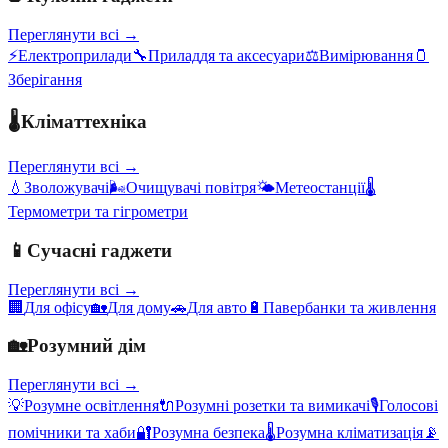
Переглянути всі →
⚡
Електроприлади
🔧
Приладдя та аксесуари
⚖️
Вимірювання
🫙
Зберігання
🌡️
Кліматтехніка
Переглянути всі →
💧
Зволожувачі
🌬️
Очищувачі повітря
🌤️
Метеостанції
🌡️
Термометри та гігрометри
📱
Сучасні гаджети
Переглянути всі →
🏢
Для офісу
🏡
Для дому
🚗
Для авто
🔋
Павербанки та живлення
🏡
Розумний дім
Переглянути всі →
💡
Розумне освітлення
🔌
Розумні розетки та вимикачі
🎙️
Голосові
помічники та хаби
🔐
Розумна безпека
🌡️
Розумна кліматизація
📡