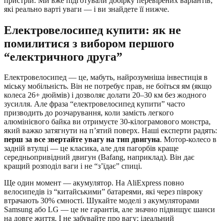
пристрій. Ми вже підготували добірку перевірених варіантів,
які реально варті уваги — і ви знайдете її нижче.
Електровелосипед купити: як не
помилитися з вибором першого
“електричного друга”
Електровелосипед — це, мабуть, найрозумніша інвестиція в
міську мобільність. Він не потребує прав, не боїться ям (якщо
колеса 26+ дюймів) і дозволяє долати 20–30 км без жодного
зусилля. Але фраза “електровелосипед купити” часто
призводить до розчарування, коли замість легкого
алюмінієвого байка ви отримуєте 30-кілограмового монстра,
який важко затягнути на п’ятий поверх. Наші експерти радять:
перш за все звертайте увагу на тип двигуна
. Мотор-колесо в
задній втулці — це класика, але для пагорбів краще
середньопривідний двигун (Bafang, наприклад). Він дає
кращий розподіл ваги і не “з’їдає” спиці.
Ще один момент — акумулятор. На AliExpress повно
велосипедів із “китайськими” батареями, які через півроку
втрачають 30% ємності. Шукайте моделі з акумуляторами
Samsung або LG — це не гарантія, але значно підвищує шанси
на довге життя. І не забувайте про вагу: ідеальний