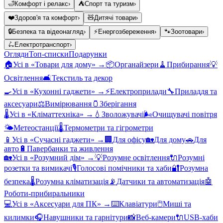
🛁
Комфорт і релакс
›
⛺
Спорт та туризм
›
❤️
Здоров'я та комфорт
›
🧸
Дитячі товари
›
🔒
Безпека та відеонагляд
›
⚡
Енергозбереження
›
🐾
Зоотовари
›
🛴
Електротранспорт
›
Огляди
Топ-списки
Подарунки
🏠
Усі в «
Товари для дому
» →
📦
Органайзери
🧹
Прибирання
💡
Освітлення
🛋️
Текстиль та декор
🍳
Усі в «
Кухонні гаджети
» →
⚡
Електроприлади
🔧
Приладдя та
аксесуари
⚖️
Вимірювання
🫙
Зберігання
🌡️
Усі в «
Кліматтехніка
» →
💧
Зволожувачі
🌬️
Очищувачі повітря
🌤️
Метеостанції
🌡️
Термометри та гігрометри
📱
Усі в «
Сучасні гаджети
» →
🏢
Для офісу
🏡
Для дому
🚗
Для
авто
🔋
Павербанки та живлення
🏡
Усі в «
Розумний дім
» →
💡
Розумне освітлення
🔌
Розумні
розетки та вимикачі
🎙️
Голосові помічники та хаби
🔐
Розумна
безпека
🌡️
Розумна кліматизація
📡
Датчики та автоматизація
🤖
Роботи-прибиральники
💻
Усі в «
Аксесуари для ПК
» →
⌨️
Клавіатури
🖱️
Миші та
килимки
🎧
Навушники та гарнітури
📸
Веб-камери
🔌
USB-хаби