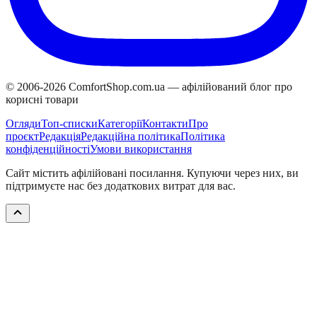
© 2006-
2026
ComfortShop.com.ua —
афілійований блог про
корисні товари
Огляди
Топ-списки
Категорії
Контакти
Про
проєкт
Редакція
Редакційна політика
Політика
конфіденційності
Умови використання
Сайт містить афілійовані посилання. Купуючи через них, ви
підтримуєте нас без додаткових витрат для вас.