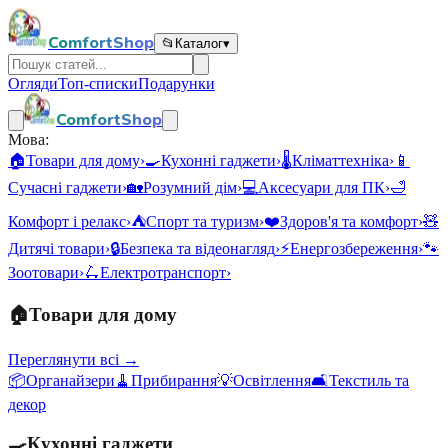
ComfortShop
📂
Каталог
▾
Огляди
Топ-списки
Подарунки
ComfortShop
Мова:
🏠
Товари для дому
›
🍳
Кухонні гаджети
›
🌡️
Кліматтехніка
›
📱
Сучасні гаджети
›
🏡
Розумний дім
›
💻
Аксесуари для ПК
›
🛁
Комфорт і релакс
›
⛺
Спорт та туризм
›
❤️
Здоров'я та комфорт
›
🧸
Дитячі товари
›
🔒
Безпека та відеонагляд
›
⚡
Енергозбереження
›
🐾
Зоотовари
›
🛴
Електротранспорт
›
🏠
Товари для дому
Переглянути всі →
📦
Органайзери
🧹
Прибирання
💡
Освітлення
🛋️
Текстиль та
декор
🍳
Кухонні гаджети