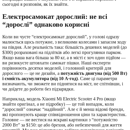
сьогодні я розповім, як їх знайти.
Електросамокат дорослий: не всі
“дорослі” однаково корисні
Коли ви чуєте “електросамокат дорослий”, у голові одразу
малюється щось потужне, з великими колесами і запасом ходу
на півдня. Але реальність така: більшість дешевих моделей (до
$300) розраховані на підлітків або легкі прогулянки парком.
Якщо ваша вага більша за 80 кг, а в місті є хоч один підйом —
ви ризикуєте штовхати самокат пішки. Наші експерти
порівнюють десятки моделей, і головний критерій для
дорослого — це не дизайн, а
потужність двигуна (від 500 Вт)
і ємність акумулятора (від 10 А·год)
. Саме ці параметри
визначають, чи зможете ви піднятися на міст, не спітнівши, і
чи доїдете до роботи без підзарядки.
Наприклад, модель Xiaomi Mi Electric Scooter 4 Pro (якщо
знайти оригінал, а не підробку) — це той випадок, коли
“дорослий” означає “надійний”. Але є й менш відомі бренди,
які пропонують краще співвідношення ціни та характеристик.
Головне — не вестися на яскраві картинки з “потужністю
2000 Вт” за $150: це або брехня, або небезпечний для життя