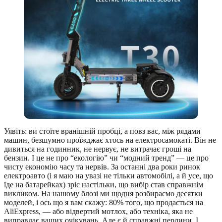
Уявіть: ви стоїте вранішній пробці, а повз вас, між рядами
машин, безшумно проїжджає хтось на електросамокаті. Він не
дивиться на годинник, не нервує, не витрачає гроші на
бензин. І це не про “екологію” чи “модний тренд” — це про
чисту економію часу та нервів. За останні два роки ринок
електроавто (і я маю на увазі не тільки автомобілі, а й усе, що
їде на батарейках) зріс настільки, що вибір став справжнім
викликом. На нашому блозі ми щодня розбираємо десятки
моделей, і ось що я вам скажу: 80% того, що продається на
AliExpress, — або відвертий мотлох, або техніка, яка не
виправдає ваших очікувань. Але є й справжні перлини. І