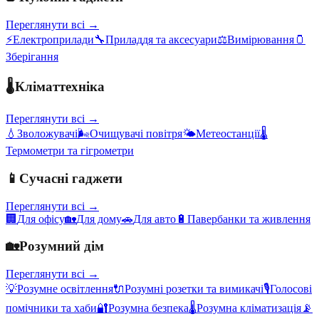
Переглянути всі →
⚡
Електроприлади
🔧
Приладдя та аксесуари
⚖️
Вимірювання
🫙
Зберігання
🌡️
Кліматтехніка
Переглянути всі →
💧
Зволожувачі
🌬️
Очищувачі повітря
🌤️
Метеостанції
🌡️
Термометри та гігрометри
📱
Сучасні гаджети
Переглянути всі →
🏢
Для офісу
🏡
Для дому
🚗
Для авто
🔋
Павербанки та живлення
🏡
Розумний дім
Переглянути всі →
💡
Розумне освітлення
🔌
Розумні розетки та вимикачі
🎙️
Голосові
помічники та хаби
🔐
Розумна безпека
🌡️
Розумна кліматизація
📡