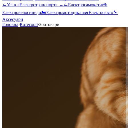
🛴
Усі в «
Електротранспорт
» →
🛴
Електросамокати
🚲
Електровелосипеди
🏍️
Електромотоцикли
🚗
Електроавто
🔧
Аксесуари
Головна
›
Категорії
›
Зоотовари