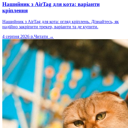
Нашийник з AirTag для кота: варіанти
кріплення
Нашийник з AirTag для кота: огляд кріплень. Дізнайтесь, як
надійно закріпити трекер, варіанти та де купити.
4 серпня 2026 р.
Читати →