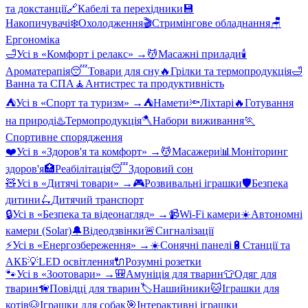
та докстанції
🔗
Кабелі та перехідники
💾
Накопичувачі
❄️
Охолодження
🎬
Стримінгове обладнання
🪑
Ергономіка
🛁
Усі в «
Комфорт і релакс
» →
💆
Масажні прилади
🕯️
Ароматерапія
😴
Товари для сну
🔥
Грілки та термопродукція
🛁
Ванна та СПА
🧘
Антистрес та продуктивність
⛺
Усі в «
Спорт та туризм
» →
⛺
Намети
🔦
Ліхтарі
🔥
Готування
на природі
♨️
Термопродукція
🪓
Набори виживання
🏃
Спортивне спорядження
❤️
Усі в «
Здоров'я та комфорт
» →
💆
Масажери
📊
Моніторинг
здоров'я
🏥
Реабілітація
😴
Здоровий сон
🧸
Усі в «
Дитячі товари
» →
🎮
Розвивальні іграшки
🛡️
Безпека
дитини
🛴
Дитячий транспорт
🔒
Усі в «
Безпека та відеонагляд
» →
📹
Wi-Fi камери
☀️
Автономні
камери (Solar)
🔔
Відеодзвінки
🚨
Сигналізації
⚡
Усі в «
Енергозбереження
» →
☀️
Сонячні панелі
🔋
Станції та
АКБ
💡
LED освітлення
🔌
Розумні розетки
🐾
Усі в «
Зоотовари
» →
🎒
Амуніція для тварин
👕
Одяг для
тварин
🦮
Повідці для тварин
🏷️
Нашийники
🐱
Іграшки для
котів
🐶
Іграшки для собак
🎯
Інтерактивні іграшки