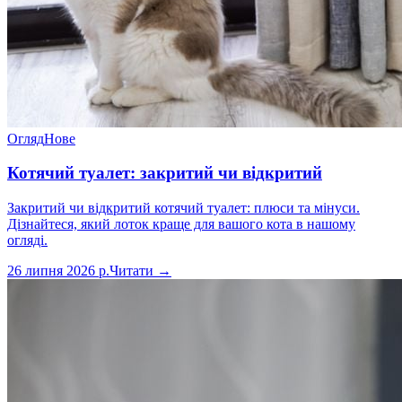
Огляд
Нове
Котячий туалет: закритий чи відкритий
Закритий чи відкритий котячий туалет: плюси та мінуси.
Дізнайтеся, який лоток краще для вашого кота в нашому
огляді.
26 липня 2026 р.
Читати →