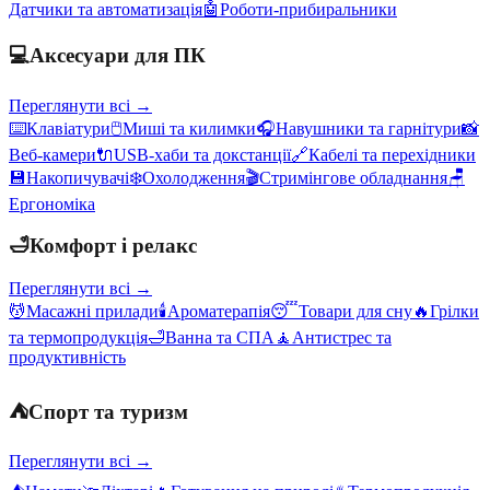
Датчики та автоматизація
🤖
Роботи-прибиральники
💻
Аксесуари для ПК
Переглянути всі →
⌨️
Клавіатури
🖱️
Миші та килимки
🎧
Навушники та гарнітури
📸
Веб-камери
🔌
USB-хаби та докстанції
🔗
Кабелі та перехідники
💾
Накопичувачі
❄️
Охолодження
🎬
Стримінгове обладнання
🪑
Ергономіка
🛁
Комфорт і релакс
Переглянути всі →
💆
Масажні прилади
🕯️
Ароматерапія
😴
Товари для сну
🔥
Грілки
та термопродукція
🛁
Ванна та СПА
🧘
Антистрес та
продуктивність
⛺
Спорт та туризм
Переглянути всі →