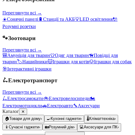
Переглянути всі →
☀️
Сонячні панелі
🔋
Станції та АКБ
💡
LED освітлення
🔌
Розумні розетки
🐾
Зоотовари
Переглянути всі →
🎒
Амуніція для тварин
👕
Одяг для тварин
🦮
Повідці для
тварин
🏷️
Нашийники
🐱
Іграшки для котів
🐶
Іграшки для собак
🎯
Інтерактивні іграшки
🛴
Електротранспорт
Переглянути всі →
🛴
Електросамокати
🚲
Електровелосипеди
🏍️
Електромотоцикли
🚗
Електроавто
🔧
Аксесуари
Каталог
✕
🏠
Товари для дому
›
🍳
Кухонні гаджети
›
🌡️
Кліматтехніка
›
📱
Сучасні гаджети
›
🏡
Розумний дім
›
💻
Аксесуари для ПК
›