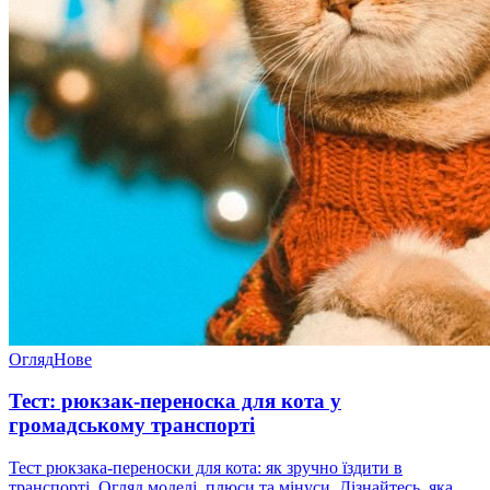
Огляд
Нове
Тест: рюкзак-переноска для кота у
громадському транспорті
Тест рюкзака-переноски для кота: як зручно їздити в
транспорті. Огляд моделі, плюси та мінуси. Дізнайтесь, яка