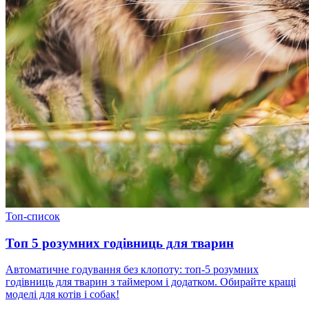
Топ-список
Топ 5 розумних годівниць для тварин
Автоматичне годування без клопоту: топ-5 розумних
годівниць для тварин з таймером і додатком. Обирайте кращі
моделі для котів і собак!