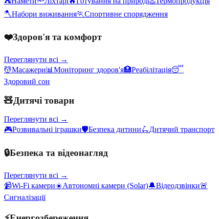
⛺
Намети
🔦
Ліхтарі
🔥
Готування на природі
♨️
Термопродукція
🪓
Набори виживання
🏃
Спортивне спорядження
❤️
Здоров'я та комфорт
Переглянути всі →
💆
Масажери
📊
Моніторинг здоров'я
🏥
Реабілітація
😴
Здоровий сон
🧸
Дитячі товари
Переглянути всі →
🎮
Розвивальні іграшки
🛡️
Безпека дитини
🛴
Дитячий транспорт
🔒
Безпека та відеонагляд
Переглянути всі →
📹
Wi-Fi камери
☀️
Автономні камери (Solar)
🔔
Відеодзвінки
🚨
Сигналізації
⚡
Енергозбереження