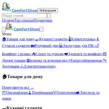
ComfortShop
📂
Каталог
▾
Огляди
Топ-списки
Подарунки
ComfortShop
Мова:
🏠
Товари для дому
›
🍳
Кухонні гаджети
›
🌡️
Кліматтехніка
›
📱
Сучасні гаджети
›
🏡
Розумний дім
›
💻
Аксесуари для ПК
›
🛁
Комфорт і релакс
›
⛺
Спорт та туризм
›
❤️
Здоров'я та комфорт
›
🧸
Дитячі товари
›
🔒
Безпека та відеонагляд
›
⚡
Енергозбереження
›
🐾
Зоотовари
›
🛴
Електротранспорт
›
🏠
Товари для дому
Переглянути всі →
📦
Органайзери
🧹
Прибирання
💡
Освітлення
🛋️
Текстиль та
декор
🍳
Кухонні гаджети