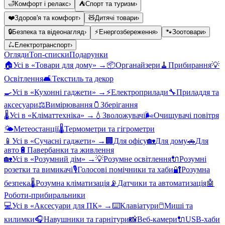
🛁
Комфорт і релакс
›
⛺
Спорт та туризм
›
❤️
Здоров'я та комфорт
›
🧸
Дитячі товари
›
🔒
Безпека та відеонагляд
›
⚡
Енергозбереження
›
🐾
Зоотовари
›
🛴
Електротранспорт
›
Огляди
Топ-списки
Подарунки
🏠
Усі в «
Товари для дому
» →
📦
Органайзери
🧹
Прибирання
💡
Освітлення
🛋️
Текстиль та декор
🍳
Усі в «
Кухонні гаджети
» →
⚡
Електроприлади
🔧
Приладдя та
аксесуари
⚖️
Вимірювання
🫙
Зберігання
🌡️
Усі в «
Кліматтехніка
» →
💧
Зволожувачі
🌬️
Очищувачі повітря
🌤️
Метеостанції
🌡️
Термометри та гігрометри
📱
Усі в «
Сучасні гаджети
» →
🏢
Для офісу
🏡
Для дому
🚗
Для
авто
🔋
Павербанки та живлення
🏡
Усі в «
Розумний дім
» →
💡
Розумне освітлення
🔌
Розумні
розетки та вимикачі
🎙️
Голосові помічники та хаби
🔐
Розумна
безпека
🌡️
Розумна кліматизація
📡
Датчики та автоматизація
🤖
Роботи-прибиральники
💻
Усі в «
Аксесуари для ПК
» →
⌨️
Клавіатури
🖱️
Миші та
килимки
🎧
Навушники та гарнітури
📸
Веб-камери
🔌
USB-хаби