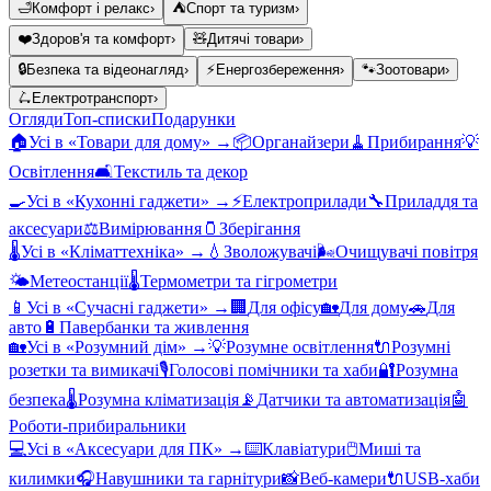
🛁
Комфорт і релакс
›
⛺
Спорт та туризм
›
❤️
Здоров'я та комфорт
›
🧸
Дитячі товари
›
🔒
Безпека та відеонагляд
›
⚡
Енергозбереження
›
🐾
Зоотовари
›
🛴
Електротранспорт
›
Огляди
Топ-списки
Подарунки
🏠
Усі в «
Товари для дому
» →
📦
Органайзери
🧹
Прибирання
💡
Освітлення
🛋️
Текстиль та декор
🍳
Усі в «
Кухонні гаджети
» →
⚡
Електроприлади
🔧
Приладдя та
аксесуари
⚖️
Вимірювання
🫙
Зберігання
🌡️
Усі в «
Кліматтехніка
» →
💧
Зволожувачі
🌬️
Очищувачі повітря
🌤️
Метеостанції
🌡️
Термометри та гігрометри
📱
Усі в «
Сучасні гаджети
» →
🏢
Для офісу
🏡
Для дому
🚗
Для
авто
🔋
Павербанки та живлення
🏡
Усі в «
Розумний дім
» →
💡
Розумне освітлення
🔌
Розумні
розетки та вимикачі
🎙️
Голосові помічники та хаби
🔐
Розумна
безпека
🌡️
Розумна кліматизація
📡
Датчики та автоматизація
🤖
Роботи-прибиральники
💻
Усі в «
Аксесуари для ПК
» →
⌨️
Клавіатури
🖱️
Миші та
килимки
🎧
Навушники та гарнітури
📸
Веб-камери
🔌
USB-хаби