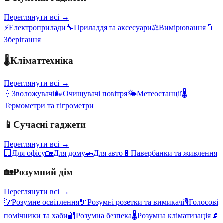
Переглянути всі →
⚡
Електроприлади
🔧
Приладдя та аксесуари
⚖️
Вимірювання
🫙
Зберігання
🌡️
Кліматтехніка
Переглянути всі →
💧
Зволожувачі
🌬️
Очищувачі повітря
🌤️
Метеостанції
🌡️
Термометри та гігрометри
📱
Сучасні гаджети
Переглянути всі →
🏢
Для офісу
🏡
Для дому
🚗
Для авто
🔋
Павербанки та живлення
🏡
Розумний дім
Переглянути всі →
💡
Розумне освітлення
🔌
Розумні розетки та вимикачі
🎙️
Голосові
помічники та хаби
🔐
Розумна безпека
🌡️
Розумна кліматизація
📡