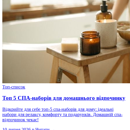
Топ-список
Топ 5 СПА-наборів для домашнього відпочинку
Відкрийте для себе топ-5 спа-наборів для дому: ідеальні
набори для релаксу, комфорту та подарунків. Домашній спа-
відпочинок чекає!
10 липня 2026 р.
Читати →