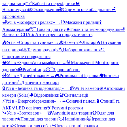
та докстанції
🔗
Кабелі та перехідники
💾
Накопичувачі
❄️
Охолодження
🎬
Стримінгове обладнання
🪑
Ергономіка
🛁
Усі в «
Комфорт і релакс
» →
💆
Масажні прилади
🕯️
Ароматерапія
😴
Товари для сну
🔥
Грілки та термопродукція
🛁
Ванна та СПА
🧘
Антистрес та продуктивність
⛺
Усі в «
Спорт та туризм
» →
⛺
Намети
🔦
Ліхтарі
🔥
Готування
на природі
♨️
Термопродукція
🪓
Набори виживання
🏃
Спортивне спорядження
❤️
Усі в «
Здоров'я та комфорт
» →
💆
Масажери
📊
Моніторинг
здоров'я
🏥
Реабілітація
😴
Здоровий сон
🧸
Усі в «
Дитячі товари
» →
🎮
Розвивальні іграшки
🛡️
Безпека
дитини
🛴
Дитячий транспорт
🔒
Усі в «
Безпека та відеонагляд
» →
📹
Wi-Fi камери
☀️
Автономні
камери (Solar)
🔔
Відеодзвінки
🚨
Сигналізації
⚡
Усі в «
Енергозбереження
» →
☀️
Сонячні панелі
🔋
Станції та
АКБ
💡
LED освітлення
🔌
Розумні розетки
🐾
Усі в «
Зоотовари
» →
🎒
Амуніція для тварин
👕
Одяг для
тварин
🦮
Повідці для тварин
🏷️
Нашийники
🐱
Іграшки для
котів
🐶
Іграшки для собак
🎯
Інтерактивні іграшки