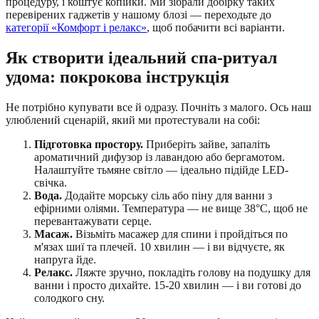
процедуру, і коштує копійки. Ми зібрали добірку таких
перевірених гаджетів у нашому блозі — переходьте до
категорії «Комфорт і релакс»
, щоб побачити всі варіанти.
Як створити ідеальний спа-ритуал
удома: покрокова інструкція
Не потрібно купувати все й одразу. Почніть з малого. Ось наш
улюблений сценарій, який ми протестували на собі:
Підготовка простору.
Приберіть зайве, запаліть
ароматичний дифузор із лавандою або бергамотом.
Налаштуйте тьмяне світло — ідеально підійде LED-
свічка.
Вода.
Додайте морську сіль або піну для ванни з
ефірними оліями. Температура — не вище 38°C, щоб не
перевантажувати серце.
Масаж.
Візьміть масажер для спини і пройдіться по
м'язах шиї та плечей. 10 хвилин — і ви відчуєте, як
напруга йде.
Релакс.
Ляжте зручно, покладіть голову на подушку для
ванни і просто дихайте. 15-20 хвилин — і ви готові до
солодкого сну.