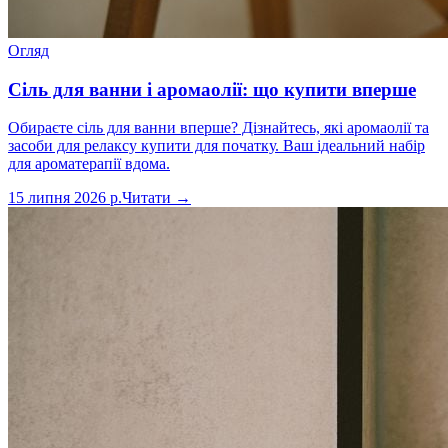
Огляд
Сіль для ванни і аромаолії: що купити вперше
Обираєте сіль для ванни вперше? Дізнайтесь, які аромаолії та
засоби для релаксу купити для початку. Ваш ідеальний набір
для ароматерапії вдома.
15 липня 2026 р.
Читати →