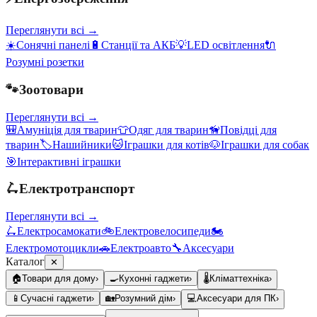
Переглянути всі →
☀️
Сонячні панелі
🔋
Станції та АКБ
💡
LED освітлення
🔌
Розумні розетки
🐾
Зоотовари
Переглянути всі →
🎒
Амуніція для тварин
👕
Одяг для тварин
🦮
Повідці для
тварин
🏷️
Нашийники
🐱
Іграшки для котів
🐶
Іграшки для собак
🎯
Інтерактивні іграшки
🛴
Електротранспорт
Переглянути всі →
🛴
Електросамокати
🚲
Електровелосипеди
🏍️
Електромотоцикли
🚗
Електроавто
🔧
Аксесуари
Каталог
✕
🏠
Товари для дому
›
🍳
Кухонні гаджети
›
🌡️
Кліматтехніка
›
📱
Сучасні гаджети
›
🏡
Розумний дім
›
💻
Аксесуари для ПК
›