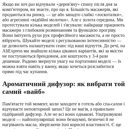
Якщо ви хоч раз відчували «дерев'яну» спину після дня за
комп'ютером, ви знаєте, про що я. Більшість масажерів, які
продаються на ринку, — це або занадто слабкі «лоскоталки»,
або агресивні «відбійні молотки». Але є золота середина. Ми
протестували кілька моделей і з'ясували: найкраще працюють
масажери з глибоким розминанням та функцією прогріву.
Вони імітують рухи рук професійного масажиста, а не просто
вібрують. Шукайте моделі з регульованою інтенсивністю —
це дозволить налаштувати сеанс під ваші відчуття. До речі, на
AliExpress ми знайшли кілька цікавих варіантів, які за якістю
не поступаються брендовим, але коштують у 3-4 рази
дешевше. Радимо звернути увагу на портативні моделі — їх
можна взяти навіть у ванну, якщо хочеться розслабитися
прямо під час купання.
Ароматичний дифузор: як вибрати той
самий «вайб»
Пам'ятаєте той момент, коли заходите в готель або спа-салон і
відчуваєте неповторний запах? Це не магія, а правильно
підібраний дифузор. Але не всі вони однакові. Ультразвукові
моделі — найпопулярніші: вони безшумні, безпечні й не
нагрівають масла, зберігаючи їхні корисні властивості. Є ще