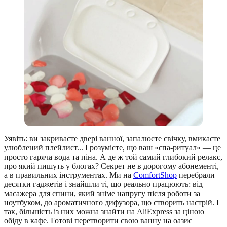
Уявіть: ви закриваєте двері ванної, запалюєте свічку, вмикаєте
улюблений плейлист... І розумієте, що ваш «спа-ритуал» — це
просто гаряча вода та піна. А де ж той самий глибокий релакс,
про який пишуть у блогах? Секрет не в дорогому абонементі,
а в правильних інструментах. Ми на
ComfortShop
перебрали
десятки гаджетів і знайшли ті, що реально працюють: від
масажера для спини, який зніме напругу після роботи за
ноутбуком, до ароматичного дифузора, що створить настрій. І
так, більшість із них можна знайти на AliExpress за ціною
обіду в кафе. Готові перетворити свою ванну на оазис