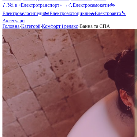
🛴
Усі в «
Електротранспорт
» →
🛴
Електросамокати
🚲
Електровелосипеди
🏍️
Електромотоцикли
🚗
Електроавто
🔧
Аксесуари
Головна
›
Категорії
›
Комфорт і релакс
›
Ванна та СПА