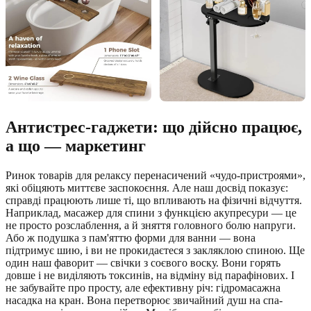
Антистрес-гаджети: що дійсно працює,
а що — маркетинг
Ринок товарів для релаксу перенасичений «чудо-пристроями»,
які обіцяють миттєве заспокоєння. Але наш досвід показує:
справді працюють лише ті, що впливають на фізичні відчуття.
Наприклад, масажер для спини з функцією акупресури — це
не просто розслаблення, а й зняття головного болю напруги.
Або ж подушка з пам'яттю форми для ванни — вона
підтримує шию, і ви не прокидаєтеся з закляклою спиною. Ще
один наш фаворит — свічки з соєвого воску. Вони горять
довше і не виділяють токсинів, на відміну від парафінових. І
не забувайте про просту, але ефективну річ: гідромасажна
насадка на кран. Вона перетворює звичайний душ на спа-