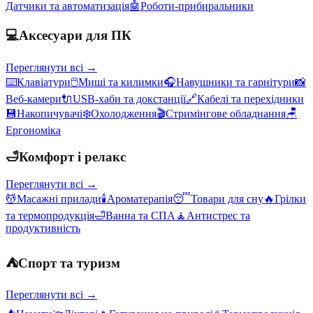
Датчики та автоматизація
🤖
Роботи-прибиральники
💻
Аксесуари для ПК
Переглянути всі →
⌨️
Клавіатури
🖱️
Миші та килимки
🎧
Навушники та гарнітури
📸
Веб-камери
🔌
USB-хаби та докстанції
🔗
Кабелі та перехідники
💾
Накопичувачі
❄️
Охолодження
🎬
Стримінгове обладнання
🪑
Ергономіка
🛁
Комфорт і релакс
Переглянути всі →
💆
Масажні прилади
🕯️
Ароматерапія
😴
Товари для сну
🔥
Грілки
та термопродукція
🛁
Ванна та СПА
🧘
Антистрес та
продуктивність
⛺
Спорт та туризм
Переглянути всі →