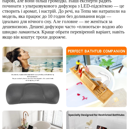
парові, але вони більш громіздкі. Наші експерти радять
починати з ультразвукового дифузора з LED-підсвіткою — це
створить і аромат, і настрій. До речі, на Temu ми натрапили на
модель, яка працює до 10 годин без доливання води —
ідеально для нічного сну. Але головне — не женіться за
дешевизною. Дешеві дифузори часто «плюються» водою або
швидко ламаються. Краще обрати перевірений варіант, навіть
якщо він коштує трохи дорожче.