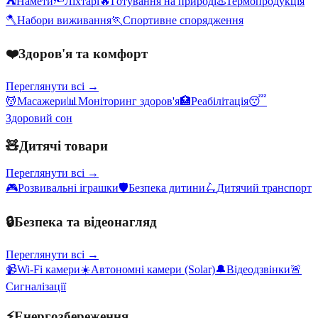
⛺
Намети
🔦
Ліхтарі
🔥
Готування на природі
♨️
Термопродукція
🪓
Набори виживання
🏃
Спортивне спорядження
❤️
Здоров'я та комфорт
Переглянути всі →
💆
Масажери
📊
Моніторинг здоров'я
🏥
Реабілітація
😴
Здоровий сон
🧸
Дитячі товари
Переглянути всі →
🎮
Розвивальні іграшки
🛡️
Безпека дитини
🛴
Дитячий транспорт
🔒
Безпека та відеонагляд
Переглянути всі →
📹
Wi-Fi камери
☀️
Автономні камери (Solar)
🔔
Відеодзвінки
🚨
Сигналізації
⚡
Енергозбереження