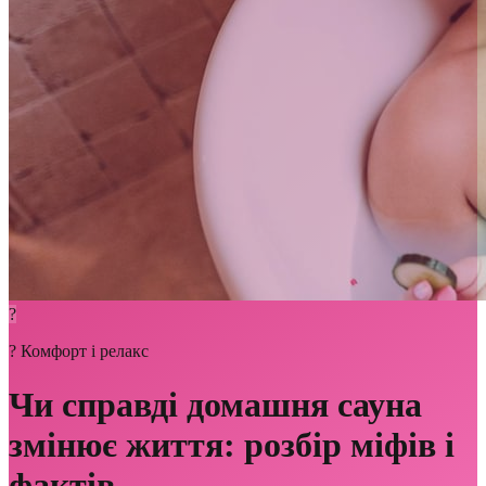
?
?
Комфорт і релакс
Чи справді домашня сауна
змінює життя: розбір міфів і
фактів