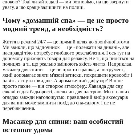
спокою? Тоді читайте далі — ми розповімо, на що звернути
увагу, а що краще залишити на полиці.
Чому «домашній спа» — це не просто
модний тренд, а необхідність?
Життя в режимі 24/7 — це прямий шлях до хронічної втоми.
Ми звикли, що відпочинок — це «полежати на дивані», але
насправді тіло потребує глибшого розслаблення. І ось тут на
допомогу приходять товари для релаксу. Не ті, що пиляться на
полицях, а ті, що реально змінюють якість життя. Наприклад,
масажер для спини — це не просто іграшка, а інструмент,
який допомагає зняти м'язові затиски, покращити кровообіг і
навіть заснути швидше. А ароматичний дифузор? Він не
просто пахне — він створює атмосферу. Лаванда для сну,
евкаліпт для бадьорості, апельсин для настрою. Ми в наших
оглядах завжди наголошуємо: правильний вибір аксесуарів
для ванни може замінити похід до спа-салону. І це не
перебільшення.
Масажер для спини: ваш особистий
остеопат удома