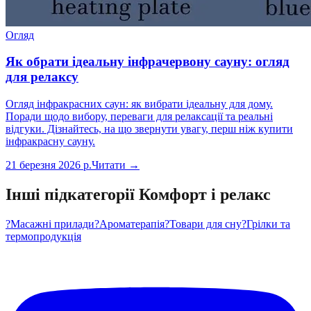
Огляд
Як обрати ідеальну інфрачервону сауну: огляд
для релаксу
Огляд інфракрасних саун: як вибрати ідеальну для дому.
Поради щодо вибору, переваги для релаксації та реальні
відгуки. Дізнайтесь, на що звернути увагу, перш ніж купити
інфракрасну сауну.
21 березня 2026 р.
Читати →
Інші підкатегорії
Комфорт і релакс
?
Масажні прилади
?️
Ароматерапія
?
Товари для сну
?
Грілки та
термопродукція