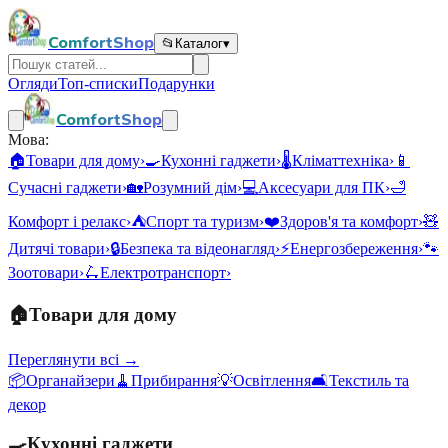
ComfortShop
📂
Каталог
▾
Огляди
Топ-списки
Подарунки
ComfortShop
Мова:
🏠
Товари для дому
›
🍳
Кухонні гаджети
›
🌡️
Кліматтехніка
›
📱
Сучасні гаджети
›
🏡
Розумний дім
›
💻
Аксесуари для ПК
›
🛁
Комфорт і релакс
›
⛺
Спорт та туризм
›
❤️
Здоров'я та комфорт
›
🧸
Дитячі товари
›
🔒
Безпека та відеонагляд
›
⚡
Енергозбереження
›
🐾
Зоотовари
›
🛴
Електротранспорт
›
🏠
Товари для дому
Переглянути всі →
📦
Органайзери
🧹
Прибирання
💡
Освітлення
🛋️
Текстиль та
декор
🍳
Кухонні гаджети