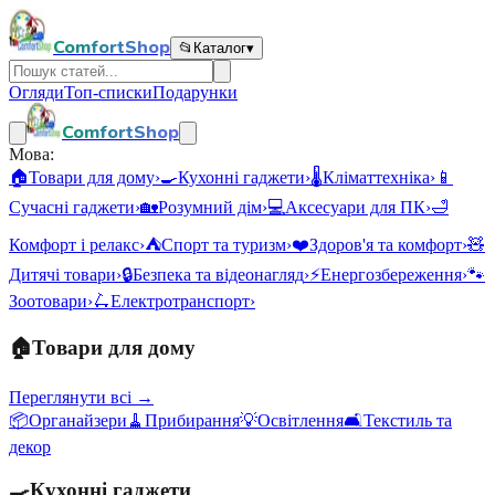
ComfortShop
📂
Каталог
▾
Огляди
Топ-списки
Подарунки
ComfortShop
Мова:
🏠
Товари для дому
›
🍳
Кухонні гаджети
›
🌡️
Кліматтехніка
›
📱
Сучасні гаджети
›
🏡
Розумний дім
›
💻
Аксесуари для ПК
›
🛁
Комфорт і релакс
›
⛺
Спорт та туризм
›
❤️
Здоров'я та комфорт
›
🧸
Дитячі товари
›
🔒
Безпека та відеонагляд
›
⚡
Енергозбереження
›
🐾
Зоотовари
›
🛴
Електротранспорт
›
🏠
Товари для дому
Переглянути всі →
📦
Органайзери
🧹
Прибирання
💡
Освітлення
🛋️
Текстиль та
декор
🍳
Кухонні гаджети