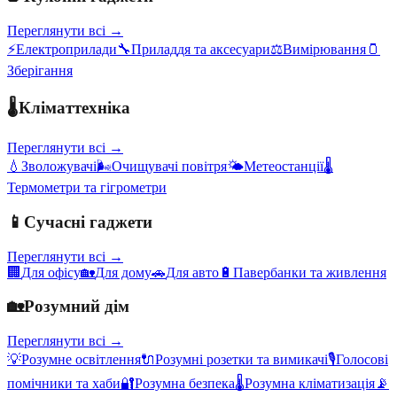
Переглянути всі →
⚡
Електроприлади
🔧
Приладдя та аксесуари
⚖️
Вимірювання
🫙
Зберігання
🌡️
Кліматтехніка
Переглянути всі →
💧
Зволожувачі
🌬️
Очищувачі повітря
🌤️
Метеостанції
🌡️
Термометри та гігрометри
📱
Сучасні гаджети
Переглянути всі →
🏢
Для офісу
🏡
Для дому
🚗
Для авто
🔋
Павербанки та живлення
🏡
Розумний дім
Переглянути всі →
💡
Розумне освітлення
🔌
Розумні розетки та вимикачі
🎙️
Голосові
помічники та хаби
🔐
Розумна безпека
🌡️
Розумна кліматизація
📡