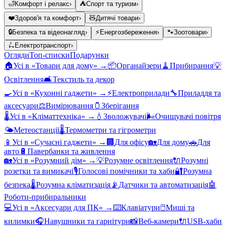
🛁
Комфорт і релакс
›
⛺
Спорт та туризм
›
❤️
Здоров'я та комфорт
›
🧸
Дитячі товари
›
🔒
Безпека та відеонагляд
›
⚡
Енергозбереження
›
🐾
Зоотовари
›
🛴
Електротранспорт
›
Огляди
Топ-списки
Подарунки
🏠
Усі в «
Товари для дому
» →
📦
Органайзери
🧹
Прибирання
💡
Освітлення
🛋️
Текстиль та декор
🍳
Усі в «
Кухонні гаджети
» →
⚡
Електроприлади
🔧
Приладдя та
аксесуари
⚖️
Вимірювання
🫙
Зберігання
🌡️
Усі в «
Кліматтехніка
» →
💧
Зволожувачі
🌬️
Очищувачі повітря
🌤️
Метеостанції
🌡️
Термометри та гігрометри
📱
Усі в «
Сучасні гаджети
» →
🏢
Для офісу
🏡
Для дому
🚗
Для
авто
🔋
Павербанки та живлення
🏡
Усі в «
Розумний дім
» →
💡
Розумне освітлення
🔌
Розумні
розетки та вимикачі
🎙️
Голосові помічники та хаби
🔐
Розумна
безпека
🌡️
Розумна кліматизація
📡
Датчики та автоматизація
🤖
Роботи-прибиральники
💻
Усі в «
Аксесуари для ПК
» →
⌨️
Клавіатури
🖱️
Миші та
килимки
🎧
Навушники та гарнітури
📸
Веб-камери
🔌
USB-хаби