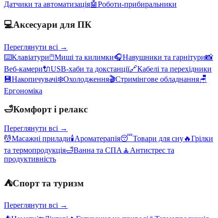
Датчики та автоматизація
🤖
Роботи-прибиральники
💻
Аксесуари для ПК
Переглянути всі →
⌨️
Клавіатури
🖱️
Миші та килимки
🎧
Навушники та гарнітури
📸
Веб-камери
🔌
USB-хаби та докстанції
🔗
Кабелі та перехідники
💾
Накопичувачі
❄️
Охолодження
🎬
Стримінгове обладнання
🪑
Ергономіка
🛁
Комфорт і релакс
Переглянути всі →
💆
Масажні прилади
🕯️
Ароматерапія
😴
Товари для сну
🔥
Грілки
та термопродукція
🛁
Ванна та СПА
🧘
Антистрес та
продуктивність
⛺
Спорт та туризм
Переглянути всі →