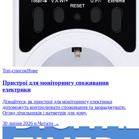
Топ-список
Нове
Пристрої для моніторингу споживання
електрики
Дізнайтеся, як пристрої для моніторингу електрики
допоможуть контролювати споживання та заощаджувати.
Огляд лічильників і ватметрів для дому.
30 липня 2026 р.
Читати →