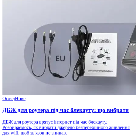
Огляд
Нове
ДБЖ для роутера під час блекауту: що вибрати
ДБЖ для роутера врятує інтернет під час блекауту.
Розбираємось, як вибрати джерело безперебійного живлення
для wifi, щоб зв'язок не зникав.