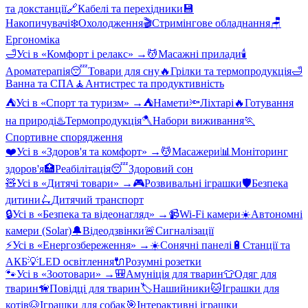
та докстанції
🔗
Кабелі та перехідники
💾
Накопичувачі
❄️
Охолодження
🎬
Стримінгове обладнання
🪑
Ергономіка
🛁
Усі в «
Комфорт і релакс
» →
💆
Масажні прилади
🕯️
Ароматерапія
😴
Товари для сну
🔥
Грілки та термопродукція
🛁
Ванна та СПА
🧘
Антистрес та продуктивність
⛺
Усі в «
Спорт та туризм
» →
⛺
Намети
🔦
Ліхтарі
🔥
Готування
на природі
♨️
Термопродукція
🪓
Набори виживання
🏃
Спортивне спорядження
❤️
Усі в «
Здоров'я та комфорт
» →
💆
Масажери
📊
Моніторинг
здоров'я
🏥
Реабілітація
😴
Здоровий сон
🧸
Усі в «
Дитячі товари
» →
🎮
Розвивальні іграшки
🛡️
Безпека
дитини
🛴
Дитячий транспорт
🔒
Усі в «
Безпека та відеонагляд
» →
📹
Wi-Fi камери
☀️
Автономні
камери (Solar)
🔔
Відеодзвінки
🚨
Сигналізації
⚡
Усі в «
Енергозбереження
» →
☀️
Сонячні панелі
🔋
Станції та
АКБ
💡
LED освітлення
🔌
Розумні розетки
🐾
Усі в «
Зоотовари
» →
🎒
Амуніція для тварин
👕
Одяг для
тварин
🦮
Повідці для тварин
🏷️
Нашийники
🐱
Іграшки для
котів
🐶
Іграшки для собак
🎯
Інтерактивні іграшки