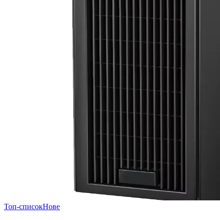
Топ-список
Нове