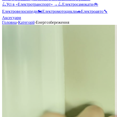
🛴
Усі в «
Електротранспорт
» →
🛴
Електросамокати
🚲
Електровелосипеди
🏍️
Електромотоцикли
🚗
Електроавто
🔧
Аксесуари
Головна
›
Категорії
›
Енергозбереження