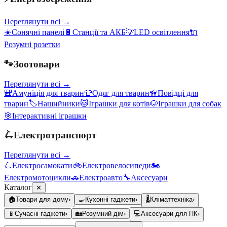
Переглянути всі →
☀️
Сонячні панелі
🔋
Станції та АКБ
💡
LED освітлення
🔌
Розумні розетки
🐾
Зоотовари
Переглянути всі →
🎒
Амуніція для тварин
👕
Одяг для тварин
🦮
Повідці для
тварин
🏷️
Нашийники
🐱
Іграшки для котів
🐶
Іграшки для собак
🎯
Інтерактивні іграшки
🛴
Електротранспорт
Переглянути всі →
🛴
Електросамокати
🚲
Електровелосипеди
🏍️
Електромотоцикли
🚗
Електроавто
🔧
Аксесуари
Каталог
✕
🏠
Товари для дому
›
🍳
Кухонні гаджети
›
🌡️
Кліматтехніка
›
📱
Сучасні гаджети
›
🏡
Розумний дім
›
💻
Аксесуари для ПК
›