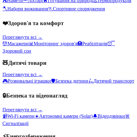
⛺
Намети
🔦
Ліхтарі
🔥
Готування на природі
♨️
Термопродукція
🪓
Набори виживання
🏃
Спортивне спорядження
❤️
Здоров'я та комфорт
Переглянути всі →
💆
Масажери
📊
Моніторинг здоров'я
🏥
Реабілітація
😴
Здоровий сон
🧸
Дитячі товари
Переглянути всі →
🎮
Розвивальні іграшки
🛡️
Безпека дитини
🛴
Дитячий транспорт
🔒
Безпека та відеонагляд
Переглянути всі →
📹
Wi-Fi камери
☀️
Автономні камери (Solar)
🔔
Відеодзвінки
🚨
Сигналізації
⚡
Енергозбереження