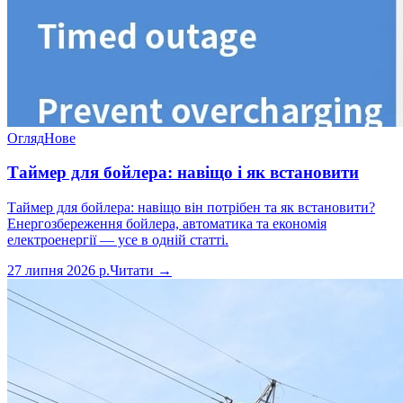
Огляд
Нове
Таймер для бойлера: навіщо і як встановити
Таймер для бойлера: навіщо він потрібен та як встановити?
Енергозбереження бойлера, автоматика та економія
електроенергії — усе в одній статті.
27 липня 2026 р.
Читати →