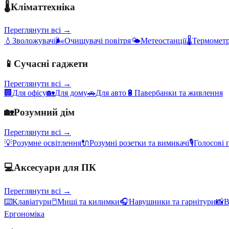
🌡️
Кліматтехніка
Переглянути всі →
💧
Зволожувачі
🌬️
Очищувачі повітря
🌤️
Метеостанції
🌡️
Термометр
📱
Сучасні гаджети
Переглянути всі →
🏢
Для офісу
🏡
Для дому
🚗
Для авто
🔋
Павербанки та живлення
🏡
Розумний дім
Переглянути всі →
💡
Розумне освітлення
🔌
Розумні розетки та вимикачі
🎙️
Голосові 
💻
Аксесуари для ПК
Переглянути всі →
⌨️
Клавіатури
🖱️
Миші та килимки
🎧
Навушники та гарнітури
📸
В
Ергономіка