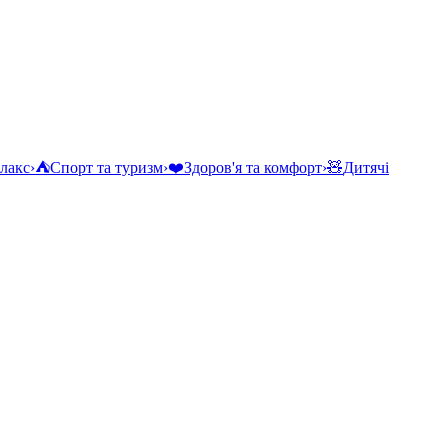
елакс
›
⛺
Спорт та туризм
›
❤️
Здоров'я та комфорт
›
🧸
Дитячі