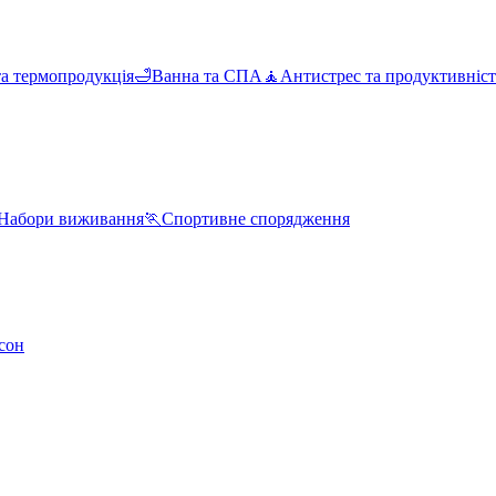
та термопродукція
🛁
Ванна та СПА
🧘
Антистрес та продуктивніст
Набори виживання
🏃
Спортивне спорядження
сон