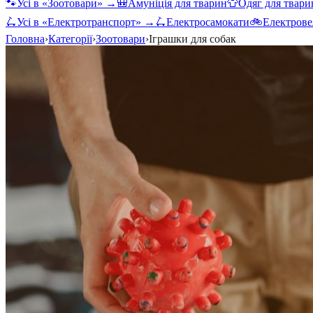
🐾
Усі в «
Зоотовари
» →
🎒
Амуніція для тварин
👕
Одяг для твари
🛴
Усі в «
Електротранспорт
» →
🛴
Електросамокати
🚲
Електрове
Головна
›
Категорії
›
Зоотовари
›
Іграшки для собак