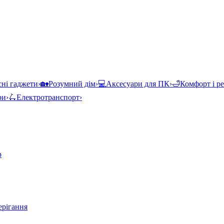
ні гаджети
›
🏡
Розумний дім
›
💻
Аксесуари для ПК
›
🛁
Комфорт і р
ри
›
🛴
Електротранспорт
›
р
ерігання