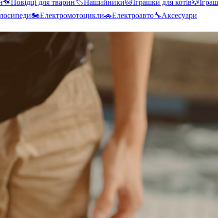
н
🦮
Повідці для тварин
🏷️
Нашийники
🐱
Іграшки для котів
🐶
Іграш
лосипеди
🏍️
Електромотоцикли
🚗
Електроавто
🔧
Аксесуари