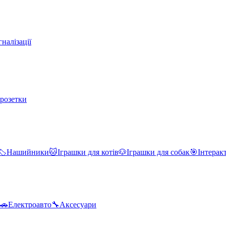
налізації
 розетки
🏷️
Нашийники
🐱
Іграшки для котів
🐶
Іграшки для собак
🎯
Інтерак
🚗
Електроавто
🔧
Аксесуари