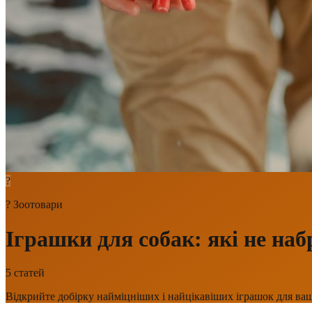
?
?
Зоотовари
Іграшки для собак: які не наб
5
статей
Відкрийте добірку найміцніших і найцікавіших іграшок для в