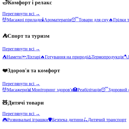
🛁
Комфорт і релакс
Переглянути всі →
💆
Масажні прилади
🕯️
Ароматерапія
😴
Товари для сну
🔥
Грілки 
⛺
Спорт та туризм
Переглянути всі →
⛺
Намети
🔦
Ліхтарі
🔥
Готування на природі
♨️
Термопродукція
🪓
❤️
Здоров'я та комфорт
Переглянути всі →
💆
Масажери
📊
Моніторинг здоров'я
🏥
Реабілітація
😴
Здоровий 
🧸
Дитячі товари
Переглянути всі →
🎮
Розвивальні іграшки
🛡️
Безпека дитини
🛴
Дитячий транспорт