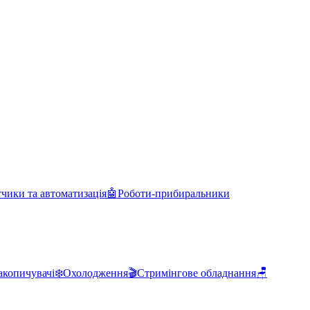
чики та автоматизація
🤖
Роботи-прибиральники
акопичувачі
❄️
Охолодження
🎬
Стримінгове обладнання
🪑