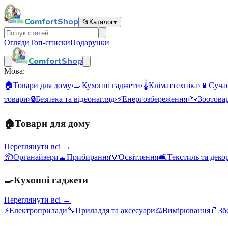
ComfortShop
📂
Каталог
▾
Огляди
Топ-списки
Подарунки
ComfortShop
Мова:
🏠
Товари для дому
›
🍳
Кухонні гаджети
›
🌡️
Кліматтехніка
›
📱
Сучас
товари
›
🔒
Безпека та відеонагляд
›
⚡
Енергозбереження
›
🐾
Зоотова
🏠
Товари для дому
Переглянути всі →
📦
Органайзери
🧹
Прибирання
💡
Освітлення
🛋️
Текстиль та деко
🍳
Кухонні гаджети
Переглянути всі →
⚡
Електроприлади
🔧
Приладдя та аксесуари
⚖️
Вимірювання
🫙
Зб