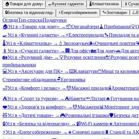
🏠
Товари для дому
›
🍳
Кухонні гаджети
›
🌡️
Кліматтехніка
›
📱
Сучас
🔒
Безпека та відеонагляд
›
⚡
Енергозбереження
›
🐾
Зоотовари
›
🛴
Е
Огляди
Топ-списки
Подарунки
🏠
Усі в «
Товари для дому
» →
📦
Органайзери
🧹
Прибирання
💡
О
🍳
Усі в «
Кухонні гаджети
» →
⚡
Електроприлади
🔧
Приладдя та 
🌡️
Усі в «
Кліматтехніка
» →
💧
Зволожувачі
🌬️
Очищувачі повітря

📱
Усі в «
Сучасні гаджети
» →
🏢
Для офісу
🏡
Для дому
🚗
Для авт
🏡
Усі в «
Розумний дім
» →
💡
Розумне освітлення
🔌
Розумні розе
прибиральники
💻
Усі в «
Аксесуари для ПК
» →
⌨️
Клавіатури
🖱️
Миші та килимк
Стримінгове обладнання
🪑
Ергономіка
🛁
Усі в «
Комфорт і релакс
» →
💆
Масажні прилади
🕯️
Ароматерапі
⛺
Усі в «
Спорт та туризм
» →
⛺
Намети
🔦
Ліхтарі
🔥
Готування на
❤️
Усі в «
Здоров'я та комфорт
» →
💆
Масажери
📊
Моніторинг здо
🧸
Усі в «
Дитячі товари
» →
🎮
Розвивальні іграшки
🛡️
Безпека ди
🔒
Усі в «
Безпека та відеонагляд
» →
📹
Wi-Fi камери
☀️
Автономні к
⚡
Усі в «
Енергозбереження
» →
☀️
Сонячні панелі
🔋
Станції та А