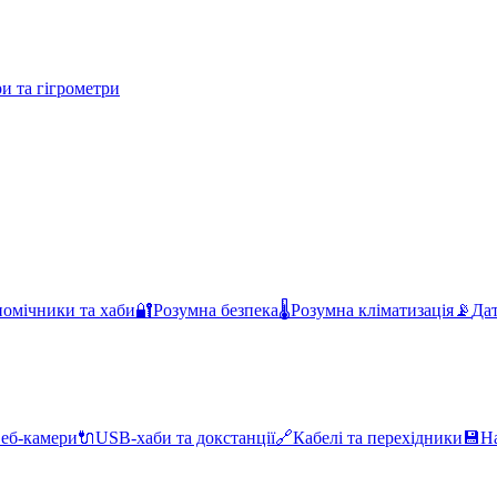
и та гігрометри
помічники та хаби
🔐
Розумна безпека
🌡️
Розумна кліматизація
📡
Дат
еб-камери
🔌
USB-хаби та докстанції
🔗
Кабелі та перехідники
💾
Н