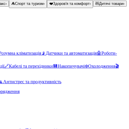
акс
›
⛺
Спорт та туризм
›
❤️
Здоров'я та комфорт
›
🧸
Дитячі товари
›
Розумна кліматизація
📡
Датчики та автоматизація
🤖
Роботи-
ції
🔗
Кабелі та перехідники
💾
Накопичувачі
❄️
Охолодження
🎬
🧘
Антистрес та продуктивність
орядження