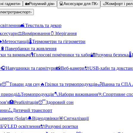
ні гаджети
›
🏡
Розумний дім
›
💻
Аксесуари для ПК
›
🛁
Комфорт і рел
лектротранспорт
›
світлення
🛋️
Текстиль та декор
аксесуари
⚖️
Вимірювання
🫙
Зберігання
️
Метеостанції
🌡️
Термометри та гігрометри
о
🔋
Павербанки та живлення
тки та вимикачі
🎙️
Голосові помічники та хаби
🔐
Розумна безпека
🌡️
и
🎧
Навушники та гарнітури
📸
Веб-камери
🔌
USB-хаби та докстан
я
😴
Товари для сну
🔥
Грілки та термопродукція
🛁
Ванна та СПА
 природі
♨️
Термопродукція
🪓
Набори виживання
🏃
Спортивне сп
ров'я
🏥
Реабілітація
😴
Здоровий сон
тини
🛴
Дитячий транспорт
амери (Solar)
🔔
Відеодзвінки
🚨
Сигналізації
КБ
💡
LED освітлення
🔌
Розумні розетки