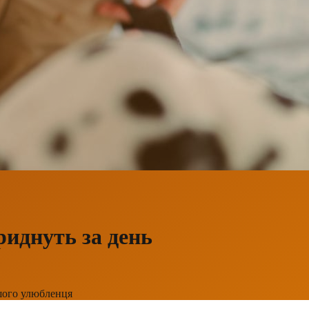
риднуть за день
ашого улюбленця