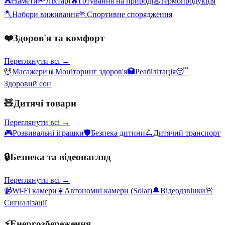
⛺
Намети
🔦
Ліхтарі
🔥
Готування на природі
♨️
Термопродукція
🪓
Набори виживання
🏃
Спортивне спорядження
❤️
Здоров'я та комфорт
Переглянути всі →
💆
Масажери
📊
Моніторинг здоров'я
🏥
Реабілітація
😴
Здоровий сон
🧸
Дитячі товари
Переглянути всі →
🎮
Розвивальні іграшки
🛡️
Безпека дитини
🛴
Дитячий транспорт
🔒
Безпека та відеонагляд
Переглянути всі →
📹
Wi-Fi камери
☀️
Автономні камери (Solar)
🔔
Відеодзвінки
🚨
Сигналізації
⚡
Енергозбереження