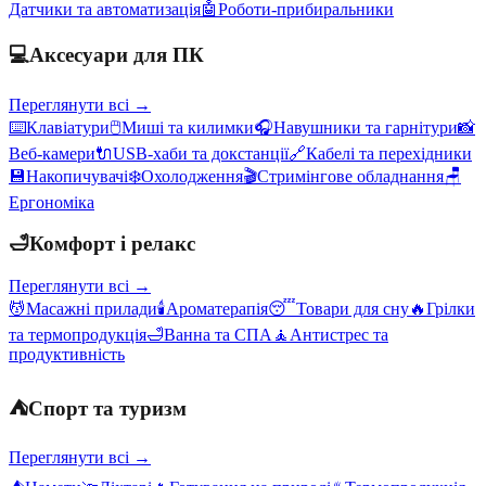
Датчики та автоматизація
🤖
Роботи-прибиральники
💻
Аксесуари для ПК
Переглянути всі →
⌨️
Клавіатури
🖱️
Миші та килимки
🎧
Навушники та гарнітури
📸
Веб-камери
🔌
USB-хаби та докстанції
🔗
Кабелі та перехідники
💾
Накопичувачі
❄️
Охолодження
🎬
Стримінгове обладнання
🪑
Ергономіка
🛁
Комфорт і релакс
Переглянути всі →
💆
Масажні прилади
🕯️
Ароматерапія
😴
Товари для сну
🔥
Грілки
та термопродукція
🛁
Ванна та СПА
🧘
Антистрес та
продуктивність
⛺
Спорт та туризм
Переглянути всі →