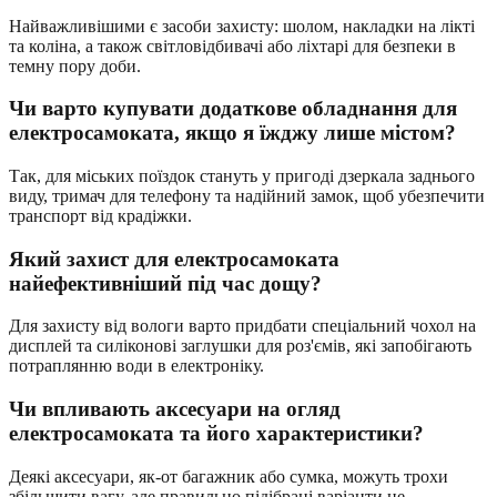
Найважливішими є засоби захисту: шолом, накладки на лікті
та коліна, а також світловідбивачі або ліхтарі для безпеки в
темну пору доби.
Чи варто купувати додаткове обладнання для
електросамоката, якщо я їжджу лише містом?
Так, для міських поїздок стануть у пригоді дзеркала заднього
виду, тримач для телефону та надійний замок, щоб убезпечити
транспорт від крадіжки.
Який захист для електросамоката
найефективніший під час дощу?
Для захисту від вологи варто придбати спеціальний чохол на
дисплей та силіконові заглушки для роз'ємів, які запобігають
потраплянню води в електроніку.
Чи впливають аксесуари на огляд
електросамоката та його характеристики?
Деякі аксесуари, як-от багажник або сумка, можуть трохи
збільшити вагу, але правильно підібрані варіанти не