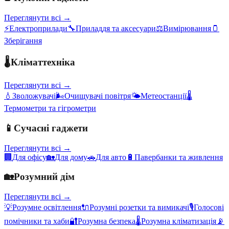
Переглянути всі →
⚡
Електроприлади
🔧
Приладдя та аксесуари
⚖️
Вимірювання
🫙
Зберігання
🌡️
Кліматтехніка
Переглянути всі →
💧
Зволожувачі
🌬️
Очищувачі повітря
🌤️
Метеостанції
🌡️
Термометри та гігрометри
📱
Сучасні гаджети
Переглянути всі →
🏢
Для офісу
🏡
Для дому
🚗
Для авто
🔋
Павербанки та живлення
🏡
Розумний дім
Переглянути всі →
💡
Розумне освітлення
🔌
Розумні розетки та вимикачі
🎙️
Голосові
помічники та хаби
🔐
Розумна безпека
🌡️
Розумна кліматизація
📡