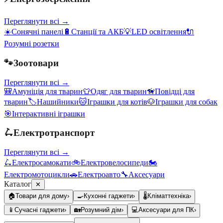
Переглянути всі →
☀️
Сонячні панелі
🔋
Станції та АКБ
💡
LED освітлення
🔌
Розумні розетки
🐾
Зоотовари
Переглянути всі →
🎒
Амуніція для тварин
👕
Одяг для тварин
🦮
Повідці для
тварин
🏷️
Нашийники
🐱
Іграшки для котів
🐶
Іграшки для собак
🎯
Інтерактивні іграшки
🛴
Електротранспорт
Переглянути всі →
🛴
Електросамокати
🚲
Електровелосипеди
🏍️
Електромотоцикли
🚗
Електроавто
🔧
Аксесуари
Каталог
✕
🏠
Товари для дому
›
🍳
Кухонні гаджети
›
🌡️
Кліматтехніка
›
📱
Сучасні гаджети
›
🏡
Розумний дім
›
💻
Аксесуари для ПК
›