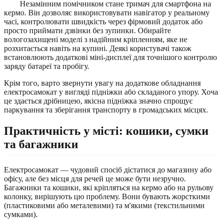
Незамінним помічником стане тримач для смартфона на
кермо. Він дозволяє використовувати навігатор у реальному
часі, контролювати швидкість через фірмовий додаток або
просто приймати дзвінки без зупинки. Обирайте
вологозахищені моделі з надійним кріпленням, яке не
розхитається навіть на купині. Деякі користувачі також
встановлюють додаткові міні-дисплеї для точнішого контролю
заряду батареї та пробігу.
Крім того, варто звернути увагу на додаткове обладнання
електросамокат у вигляді підніжки або складаного упору. Хоча
це здається дрібницею, якісна підніжка значно спрощує
паркування та зберігання транспорту в громадських місцях.
Практичність у місті: кошики, сумки
та багажники
Електросамокат — чудовий спосіб дістатися до магазину або
офісу, але без місця для речей це може бути незручно.
Багажники та кошики, які кріпляться на кермо або на рульову
колонку, вирішують цю проблему. Вони бувають жорсткими
(пластиковими або металевими) та м'якими (текстильними
сумками).