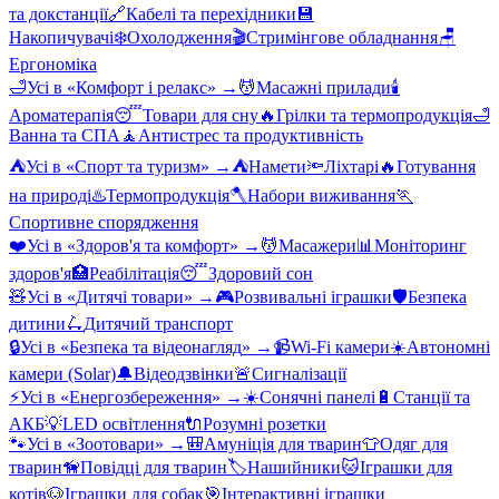
та докстанції
🔗
Кабелі та перехідники
💾
Накопичувачі
❄️
Охолодження
🎬
Стримінгове обладнання
🪑
Ергономіка
🛁
Усі в «
Комфорт і релакс
» →
💆
Масажні прилади
🕯️
Ароматерапія
😴
Товари для сну
🔥
Грілки та термопродукція
🛁
Ванна та СПА
🧘
Антистрес та продуктивність
⛺
Усі в «
Спорт та туризм
» →
⛺
Намети
🔦
Ліхтарі
🔥
Готування
на природі
♨️
Термопродукція
🪓
Набори виживання
🏃
Спортивне спорядження
❤️
Усі в «
Здоров'я та комфорт
» →
💆
Масажери
📊
Моніторинг
здоров'я
🏥
Реабілітація
😴
Здоровий сон
🧸
Усі в «
Дитячі товари
» →
🎮
Розвивальні іграшки
🛡️
Безпека
дитини
🛴
Дитячий транспорт
🔒
Усі в «
Безпека та відеонагляд
» →
📹
Wi-Fi камери
☀️
Автономні
камери (Solar)
🔔
Відеодзвінки
🚨
Сигналізації
⚡
Усі в «
Енергозбереження
» →
☀️
Сонячні панелі
🔋
Станції та
АКБ
💡
LED освітлення
🔌
Розумні розетки
🐾
Усі в «
Зоотовари
» →
🎒
Амуніція для тварин
👕
Одяг для
тварин
🦮
Повідці для тварин
🏷️
Нашийники
🐱
Іграшки для
котів
🐶
Іграшки для собак
🎯
Інтерактивні іграшки