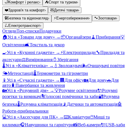
🛁
Комфорт і релакс
›
⛺
Спорт та туризм
›
❤️
Здоров'я та комфорт
›
🧸
Дитячі товари
›
🔒
Безпека та відеонагляд
›
⚡
Енергозбереження
›
🐾
Зоотовари
›
🛴
Електротранспорт
›
Огляди
Топ-списки
Подарунки
🏠
Усі в «
Товари для дому
» →
📦
Органайзери
🧹
Прибирання
💡
Освітлення
🛋️
Текстиль та декор
🍳
Усі в «
Кухонні гаджети
» →
⚡
Електроприлади
🔧
Приладдя та
аксесуари
⚖️
Вимірювання
🫙
Зберігання
🌡️
Усі в «
Кліматтехніка
» →
💧
Зволожувачі
🌬️
Очищувачі повітря
🌤️
Метеостанції
🌡️
Термометри та гігрометри
📱
Усі в «
Сучасні гаджети
» →
🏢
Для офісу
🏡
Для дому
🚗
Для
авто
🔋
Павербанки та живлення
🏡
Усі в «
Розумний дім
» →
💡
Розумне освітлення
🔌
Розумні
розетки та вимикачі
🎙️
Голосові помічники та хаби
🔐
Розумна
безпека
🌡️
Розумна кліматизація
📡
Датчики та автоматизація
🤖
Роботи-прибиральники
💻
Усі в «
Аксесуари для ПК
» →
⌨️
Клавіатури
🖱️
Миші та
килимки
🎧
Навушники та гарнітури
📸
Веб-камери
🔌
USB-хаби