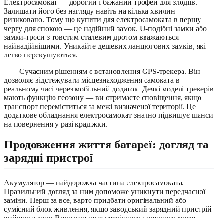
Електросамокат — дорогий і бажаний трофей для злодіїв.
Залишати його без нагляду навіть на кілька хвилин
ризиковано. Тому що купити для електросамоката в першу
чергу для спокою — це надійний замок. U-подібні замки або
замки-троси з товстим сталевим дротом вважаються
найнадійнішими. Уникайте дешевих ланцюгових замків, які
легко перекушуються.
Сучасним рішенням є встановлення GPS-трекера. Він
дозволяє відстежувати місцезнаходження самоката в
реальному часі через мобільний додаток. Деякі моделі трекерів
мають функцію геозону — ви отримаєте сповіщення, якщо
транспорт переміститься за межі визначеної території. Це
додаткове обладнання електросамокат значно підвищує шанси
на повернення у разі крадіжки.
Продовження життя батареї: догляд та
зарядні пристрої
Акумулятор — найдорожча частина електросамоката.
Правильний догляд за ним допоможе уникнути передчасної
заміни. Перш за все, варто придбати оригінальний або
сумісний блок живлення, якщо заводський зарядний пристрій
вийшов з ладу. Використання неякісного зарядного може