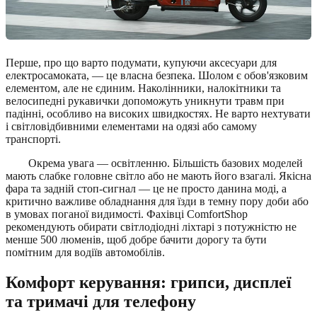
Перше, про що варто подумати, купуючи аксесуари для
електросамоката, — це власна безпека. Шолом є обов'язковим
елементом, але не єдиним. Наколінники, налокітники та
велосипедні рукавички допоможуть уникнути травм при
падінні, особливо на високих швидкостях. Не варто нехтувати
і світловідбивними елементами на одязі або самому
транспорті.
Окрема увага — освітленню. Більшість базових моделей
мають слабке головне світло або не мають його взагалі. Якісна
фара та задній стоп-сигнал — це не просто данина моді, а
критично важливе обладнання для їзди в темну пору доби або
в умовах поганої видимості. Фахівці ComfortShop
рекомендують обирати світлодіодні ліхтарі з потужністю не
менше 500 люменів, щоб добре бачити дорогу та бути
помітним для водіїв автомобілів.
Комфорт керування: грипси, дисплеї
та тримачі для телефону