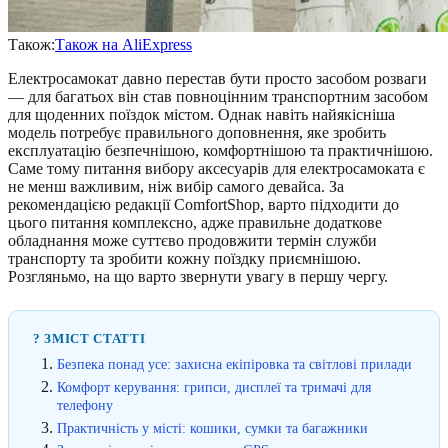
Також:
Також на AliExpress
Електросамокат давно перестав бути просто засобом розваги
— для багатьох він став повноцінним транспортним засобом
для щоденних поїздок містом. Однак навіть найякісніша
модель потребує правильного доповнення, яке зробить
експлуатацію безпечнішою, комфортнішою та практичнішою.
Саме тому питання вибору аксесуарів для електросамоката є
не менш важливим, ніж вибір самого девайса. За
рекомендацією редакції ComfortShop, варто підходити до
цього питання комплексно, адже правильне додаткове
обладнання може суттєво продовжити термін служби
транспорту та зробити кожну поїздку приємнішою.
Розгляньмо, на що варто звернути увагу в першу чергу.
? ЗМІСТ СТАТТІ
Безпека понад усе: захисна екіпіровка та світлові прилади
Комфорт керування: грипси, дисплеї та тримачі для
телефону
Практичність у місті: кошики, сумки та багажники