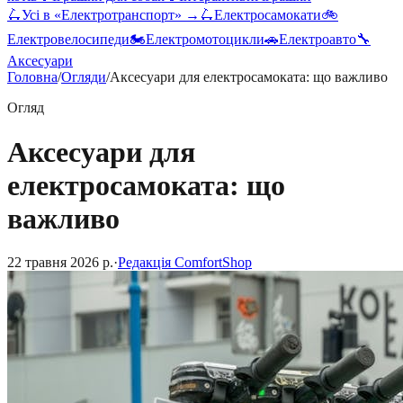
🛴
Усі в «
Електротранспорт
» →
🛴
Електросамокати
🚲
Електровелосипеди
🏍️
Електромотоцикли
🚗
Електроавто
🔧
Аксесуари
Головна
/
Огляди
/
Аксесуари для електросамоката: що важливо
Огляд
Аксесуари для
електросамоката: що
важливо
22 травня 2026 р.
·
Редакція ComfortShop