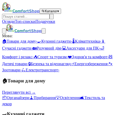
ComfortShop
📂
Каталог
▾
Огляди
Топ-списки
Подарунки
ComfortShop
Мова:
🏠
Товари для дому
›
🍳
Кухонні гаджети
›
🌡️
Кліматтехніка
›
📱
Сучасні гаджети
›
🏡
Розумний дім
›
💻
Аксесуари для ПК
›
🛁
Комфорт і релакс
›
⛺
Спорт та туризм
›
❤️
Здоров'я та комфорт
›
🧸
Дитячі товари
›
🔒
Безпека та відеонагляд
›
⚡
Енергозбереження
›
🐾
Зоотовари
›
🛴
Електротранспорт
›
🏠
Товари для дому
Переглянути всі →
📦
Органайзери
🧹
Прибирання
💡
Освітлення
🛋️
Текстиль та
декор
🍳
Кухонні гаджети