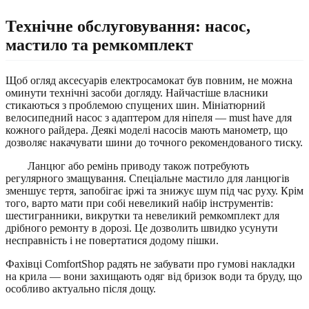
Технічне обслуговування: насос,
мастило та ремкомплект
Щоб огляд аксесуарів електросамокат був повним, не можна
оминути технічні засоби догляду. Найчастіше власники
стикаються з проблемою спущених шин. Мініатюрний
велосипедний насос з адаптером для ніпеля — must have для
кожного райдера. Деякі моделі насосів мають манометр, що
дозволяє накачувати шини до точного рекомендованого тиску.
Ланцюг або ремінь приводу також потребують
регулярного змащування. Спеціальне мастило для ланцюгів
зменшує тертя, запобігає іржі та знижує шум під час руху. Крім
того, варто мати при собі невеликий набір інструментів:
шестигранники, викрутки та невеликий ремкомплект для
дрібного ремонту в дорозі. Це дозволить швидко усунути
несправність і не повертатися додому пішки.
Фахівці ComfortShop радять не забувати про гумові накладки
на крила — вони захищають одяг від бризок води та бруду, що
особливо актуально після дощу.