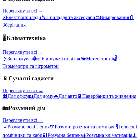
Переглянути всі →
⚡
Електроприлади
🔧
Приладдя та аксесуари
⚖️
Вимірювання
🫙
Зберігання
🌡️
Кліматтехніка
Переглянути всі →
💧
Зволожувачі
🌬️
Очищувачі повітря
🌤️
Метеостанції
🌡️
Термометри та гігрометри
📱
Сучасні гаджети
Переглянути всі →
🏢
Для офісу
🏡
Для дому
🚗
Для авто
🔋
Павербанки та живлення
🏡
Розумний дім
Переглянути всі →
💡
Розумне освітлення
🔌
Розумні розетки та вимикачі
🎙️
Голосові
помічники та хаби
🔐
Розумна безпека
🌡️
Розумна кліматизація
📡