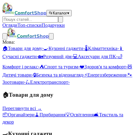
ComfortShop
📂
Каталог
▾
Огляди
Топ-списки
Подарунки
ComfortShop
Мова:
🏠
Товари для дому
›
🍳
Кухонні гаджети
›
🌡️
Кліматтехніка
›
📱
Сучасні гаджети
›
🏡
Розумний дім
›
💻
Аксесуари для ПК
›
🛁
Комфорт і релакс
›
⛺
Спорт та туризм
›
❤️
Здоров'я та комфорт
›
🧸
Дитячі товари
›
🔒
Безпека та відеонагляд
›
⚡
Енергозбереження
›
🐾
Зоотовари
›
🛴
Електротранспорт
›
🏠
Товари для дому
Переглянути всі →
📦
Органайзери
🧹
Прибирання
💡
Освітлення
🛋️
Текстиль та
декор
🍳
Кухонні гаджети