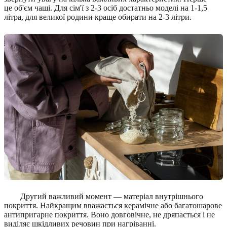
це об'єм чаші. Для сім'ї з 2-3 осіб достатньо моделі на 1-1,5
літра, для великої родини краще обирати на 2-3 літри.
Другий важливий момент — матеріал внутрішнього
покриття. Найкращим вважається керамічне або багатошарове
антипригарне покриття. Воно довговічне, не дряпається і не
виділяє шкідливих речовин при нагріванні.