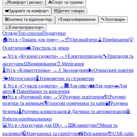
🛁
Комфорт і релакс
›
⛺
Спорт та туризм
›
❤️
Здоров'я та комфорт
›
🧸
Дитячі товари
›
🔒
Безпека та відеонагляд
›
⚡
Енергозбереження
›
🐾
Зоотовари
›
🛴
Електротранспорт
›
Огляди
Топ-списки
Подарунки
🏠
Усі в «
Товари для дому
» →
📦
Органайзери
🧹
Прибирання
💡
Освітлення
🛋️
Текстиль та декор
🍳
Усі в «
Кухонні гаджети
» →
⚡
Електроприлади
🔧
Приладдя та
аксесуари
⚖️
Вимірювання
🫙
Зберігання
🌡️
Усі в «
Кліматтехніка
» →
💧
Зволожувачі
🌬️
Очищувачі повітря
🌤️
Метеостанції
🌡️
Термометри та гігрометри
📱
Усі в «
Сучасні гаджети
» →
🏢
Для офісу
🏡
Для дому
🚗
Для
авто
🔋
Павербанки та живлення
🏡
Усі в «
Розумний дім
» →
💡
Розумне освітлення
🔌
Розумні
розетки та вимикачі
🎙️
Голосові помічники та хаби
🔐
Розумна
безпека
🌡️
Розумна кліматизація
📡
Датчики та автоматизація
🤖
Роботи-прибиральники
💻
Усі в «
Аксесуари для ПК
» →
⌨️
Клавіатури
🖱️
Миші та
килимки
🎧
Навушники та гарнітури
📸
Веб-камери
🔌
USB-хаби