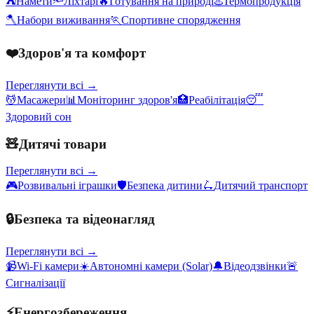
⛺
Намети
🔦
Ліхтарі
🔥
Готування на природі
♨️
Термопродукція
🪓
Набори виживання
🏃
Спортивне спорядження
❤️
Здоров'я та комфорт
Переглянути всі →
💆
Масажери
📊
Моніторинг здоров'я
🏥
Реабілітація
😴
Здоровий сон
🧸
Дитячі товари
Переглянути всі →
🎮
Розвивальні іграшки
🛡️
Безпека дитини
🛴
Дитячий транспорт
🔒
Безпека та відеонагляд
Переглянути всі →
📹
Wi-Fi камери
☀️
Автономні камери (Solar)
🔔
Відеодзвінки
🚨
Сигналізації
⚡
Енергозбереження