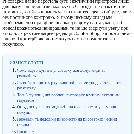
Рисоварка давно перестала бути екзотичним пристроєм лише
для шанувальників азійської кухні. Сьогодні це практичний
помічник, який економить час та гарантує ідеальний результат
без постійного контролю. У цьому чесному огляді ми
розберемо, чи справді рисоварка для дому варта уваги, які
моделі вважаються найкращими та на що звернути увагу при
виборі. За рекомендацією редакції ComfortShop, ми розглянемо
ключові критерії, які допоможуть вам не помилитися з
покупкою.
? ЗМІСТ СТАТТІ
Чому варто купити рисоварку для дому: міфи та
реальність
Як вибрати рисоварку: ключові параметри для ідеального
результату
Топ-3 функції, які роблять рисоварку кращим кухонним
гаджетом
Огляд популярних моделей: на що звернути увагу при
покупці
Переваги та недоліки використання рисоварки: чесний
погляд
Висновок: