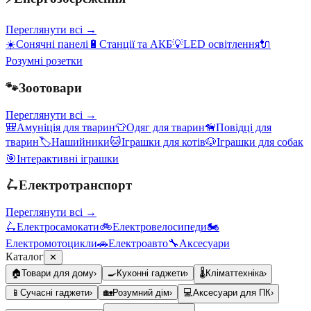
Переглянути всі →
☀️
Сонячні панелі
🔋
Станції та АКБ
💡
LED освітлення
🔌
Розумні розетки
🐾
Зоотовари
Переглянути всі →
🎒
Амуніція для тварин
👕
Одяг для тварин
🦮
Повідці для
тварин
🏷️
Нашийники
🐱
Іграшки для котів
🐶
Іграшки для собак
🎯
Інтерактивні іграшки
🛴
Електротранспорт
Переглянути всі →
🛴
Електросамокати
🚲
Електровелосипеди
🏍️
Електромотоцикли
🚗
Електроавто
🔧
Аксесуари
Каталог
✕
🏠
Товари для дому
›
🍳
Кухонні гаджети
›
🌡️
Кліматтехніка
›
📱
Сучасні гаджети
›
🏡
Розумний дім
›
💻
Аксесуари для ПК
›