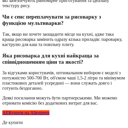
які забезпечують рівномірне приготування та ідеальну
текстуру рису.
Чи є сенс переплачувати за рисоварку з
функцією мультиварки?
Так, якщо ви хочете заощадити місце на кухні, адже така
краща рисоварка замінить одразу кілька приладів: пароварку,
каструлю для каш та повільну плиту.
Яка рисоварка для кухні найкраща за
співвідношенням ціни та якості?
За відгуками користувачів, оптимальним вибором є моделі з
потужністю 500-700 Вт, об'ємом чаші 1,5-2 літри та мінімумом
пластикових деталей усередині — вони служать довго і
готують бездоганно.
Деякі посилання можуть бути партнерськими. Ми можемо
отримати комісію без додаткових витрат для вас.
AE
Купити на Aliexpress
Де купити