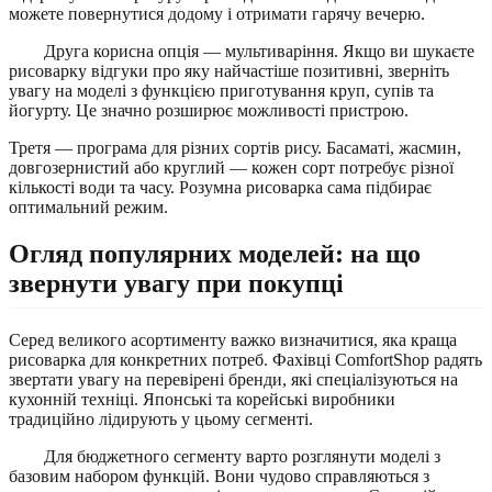
можете повернутися додому і отримати гарячу вечерю.
Друга корисна опція — мультиваріння. Якщо ви шукаєте
рисоварку відгуки про яку найчастіше позитивні, зверніть
увагу на моделі з функцією приготування круп, супів та
йогурту. Це значно розширює можливості пристрою.
Третя — програма для різних сортів рису. Басаматі, жасмин,
довгозернистий або круглий — кожен сорт потребує різної
кількості води та часу. Розумна рисоварка сама підбирає
оптимальний режим.
Огляд популярних моделей: на що
звернути увагу при покупці
Серед великого асортименту важко визначитися, яка краща
рисоварка для конкретних потреб. Фахівці ComfortShop радять
звертати увагу на перевірені бренди, які спеціалізуються на
кухонній техніці. Японські та корейські виробники
традиційно лідирують у цьому сегменті.
Для бюджетного сегменту варто розглянути моделі з
базовим набором функцій. Вони чудово справляються з