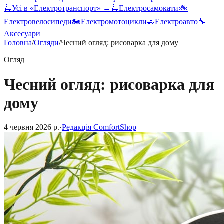
🛴
Усі в «
Електротранспорт
» →
🛴
Електросамокати
🚲
Електровелосипеди
🏍️
Електромотоцикли
🚗
Електроавто
🔧
Аксесуари
Головна
/
Огляди
/
Чесний огляд: рисоварка для дому
Огляд
Чесний огляд: рисоварка для
дому
4 червня 2026 р.
·
Редакція ComfortShop