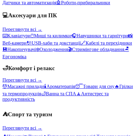
Датчики та автоматизація
🤖
Роботи-прибиральники
💻
Аксесуари для ПК
Переглянути всі →
⌨️
Клавіатури
🖱️
Миші та килимки
🎧
Навушники та гарнітури
📸
Веб-камери
🔌
USB-хаби та докстанції
🔗
Кабелі та перехідники
💾
Накопичувачі
❄️
Охолодження
🎬
Стримінгове обладнання
🪑
Ергономіка
🛁
Комфорт і релакс
Переглянути всі →
💆
Масажні прилади
🕯️
Ароматерапія
😴
Товари для сну
🔥
Грілки
та термопродукція
🛁
Ванна та СПА
🧘
Антистрес та
продуктивність
⛺
Спорт та туризм
Переглянути всі →