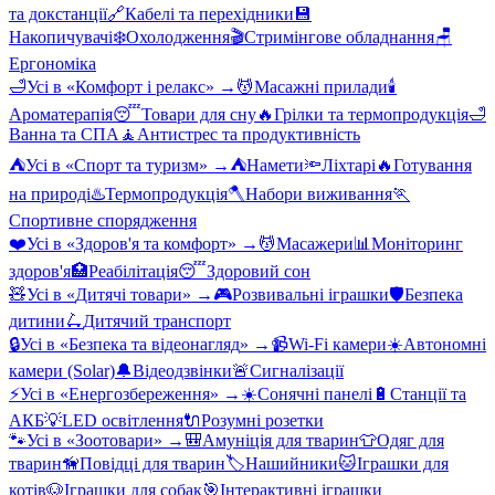
та докстанції
🔗
Кабелі та перехідники
💾
Накопичувачі
❄️
Охолодження
🎬
Стримінгове обладнання
🪑
Ергономіка
🛁
Усі в «
Комфорт і релакс
» →
💆
Масажні прилади
🕯️
Ароматерапія
😴
Товари для сну
🔥
Грілки та термопродукція
🛁
Ванна та СПА
🧘
Антистрес та продуктивність
⛺
Усі в «
Спорт та туризм
» →
⛺
Намети
🔦
Ліхтарі
🔥
Готування
на природі
♨️
Термопродукція
🪓
Набори виживання
🏃
Спортивне спорядження
❤️
Усі в «
Здоров'я та комфорт
» →
💆
Масажери
📊
Моніторинг
здоров'я
🏥
Реабілітація
😴
Здоровий сон
🧸
Усі в «
Дитячі товари
» →
🎮
Розвивальні іграшки
🛡️
Безпека
дитини
🛴
Дитячий транспорт
🔒
Усі в «
Безпека та відеонагляд
» →
📹
Wi-Fi камери
☀️
Автономні
камери (Solar)
🔔
Відеодзвінки
🚨
Сигналізації
⚡
Усі в «
Енергозбереження
» →
☀️
Сонячні панелі
🔋
Станції та
АКБ
💡
LED освітлення
🔌
Розумні розетки
🐾
Усі в «
Зоотовари
» →
🎒
Амуніція для тварин
👕
Одяг для
тварин
🦮
Повідці для тварин
🏷️
Нашийники
🐱
Іграшки для
котів
🐶
Іграшки для собак
🎯
Інтерактивні іграшки