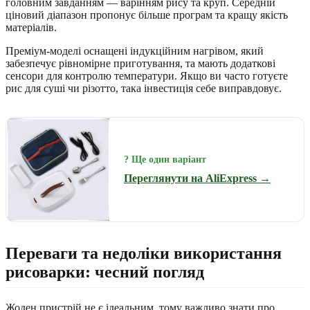
головним завданням — варінням рису та круп. Середній
ціновий діапазон пропонує більше програм та кращу якість
матеріалів.
Преміум-моделі оснащені індукційним нагрівом, який
забезпечує рівномірне приготування, та мають додаткові
сенсори для контролю температури. Якщо ви часто готуєте
рис для суші чи різотто, така інвестиція себе виправдовує.
? Ще один варіант
Переглянути на AliExpress →
Переваги та недоліки використання
рисоварки: чесний погляд
Жоден пристрій не є ідеальним, тому важливо знати про