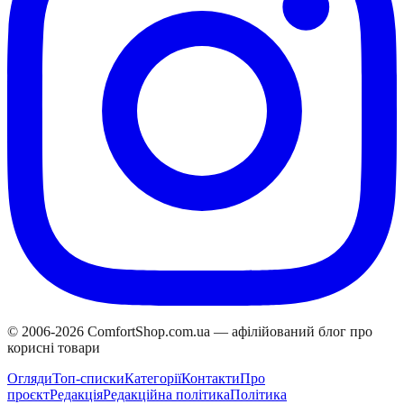
© 2006-
2026
ComfortShop.com.ua —
афілійований блог про
корисні товари
Огляди
Топ-списки
Категорії
Контакти
Про
проєкт
Редакція
Редакційна політика
Політика