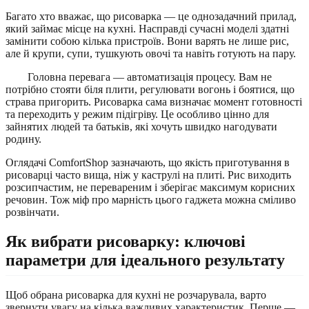
Багато хто вважає, що рисоварка — це однозадачний прилад,
який займає місце на кухні. Насправді сучасні моделі здатні
замінити собою кілька пристроїв. Вони варять не лише рис,
але й крупи, супи, тушкують овочі та навіть готують на пару.
Головна перевага — автоматизація процесу. Вам не
потрібно стояти біля плити, регулювати вогонь і боятися, що
страва пригорить. Рисоварка сама визначає момент готовності
та переходить у режим підігріву. Це особливо цінно для
зайнятих людей та батьків, які хочуть швидко нагодувати
родину.
Оглядачі ComfortShop зазначають, що якість приготування в
рисоварці часто вища, ніж у каструлі на плиті. Рис виходить
розсипчастим, не перевареним і зберігає максимум корисних
речовин. Тож міф про марність цього гаджета можна сміливо
розвінчати.
Як вибрати рисоварку: ключові
параметри для ідеального результату
Щоб обрана рисоварка для кухні не розчарувала, варто
звернути увагу на кілька важливих характеристик. Перше —