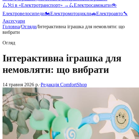
🛴
Усі в «
Електротранспорт
» →
🛴
Електросамокати
🚲
Електровелосипеди
🏍️
Електромотоцикли
🚗
Електроавто
🔧
Аксесуари
Головна
/
Огляди
/
Інтерактивна іграшка для немовляти: що
вибрати
Огляд
Інтерактивна іграшка для
немовляти: що вибрати
14 травня 2026 р.
·
Редакція ComfortShop