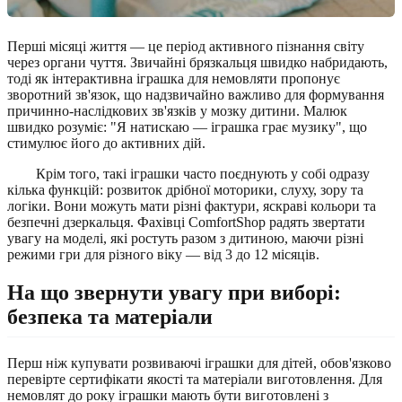
Перші місяці життя — це період активного пізнання світу
через органи чуття. Звичайні брязкальця швидко набридають,
тоді як інтерактивна іграшка для немовляти пропонує
зворотний зв'язок, що надзвичайно важливо для формування
причинно-наслідкових зв'язків у мозку дитини. Малюк
швидко розуміє: "Я натискаю — іграшка грає музику", що
стимулює його до активних дій.
Крім того, такі іграшки часто поєднують у собі одразу
кілька функцій: розвиток дрібної моторики, слуху, зору та
логіки. Вони можуть мати різні фактури, яскраві кольори та
безпечні дзеркальця. Фахівці ComfortShop радять звертати
увагу на моделі, які ростуть разом з дитиною, маючи різні
режими гри для різного віку — від 3 до 12 місяців.
На що звернути увагу при виборі:
безпека та матеріали
Перш ніж купувати розвиваючі іграшки для дітей, обов'язково
перевірте сертифікати якості та матеріали виготовлення. Для
немовлят до року іграшки мають бути виготовлені з