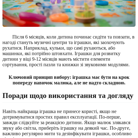
Після 6 місяців, коли дитина починає сидіти та повзати, в
нагоді стануть музичні центри та іграшки, які заохочують
рухатися. Наприклад, кульки, що самі рухаються, або
машинки, які потрібно штовхати. Іграшки для розвитку
дитини у віці 9-12 місяців мають містити елементи
сортування, прості пазли та книжки зі звуковими модулями.
Ключовий принцип вибору: іграшка має бути на крок
попереду навичок малюка, але не надто складною.
Поради щодо використання та догляду
Навіть найкраща іграшка не принесе користі, якщо не
дотримуватися простих правил експлуатації. По-перше,
завжди слідкуйте за реакцією дитини. Якщо малюк злякався
звуку або світла, приберіть іграшку на деякий час. По-друге,
важливо регулярно мити та дезінфікувати іграшки, особливо