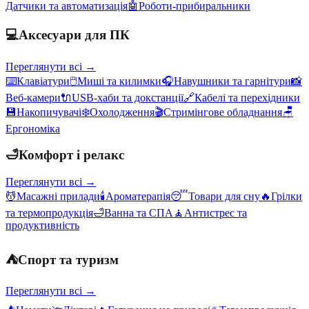
Датчики та автоматизація
🤖
Роботи-прибиральники
💻
Аксесуари для ПК
Переглянути всі →
⌨️
Клавіатури
🖱️
Миші та килимки
🎧
Навушники та гарнітури
📸
Веб-камери
🔌
USB-хаби та докстанції
🔗
Кабелі та перехідники
💾
Накопичувачі
❄️
Охолодження
🎬
Стримінгове обладнання
🪑
Ергономіка
🛁
Комфорт і релакс
Переглянути всі →
💆
Масажні прилади
🕯️
Ароматерапія
😴
Товари для сну
🔥
Грілки
та термопродукція
🛁
Ванна та СПА
🧘
Антистрес та
продуктивність
⛺
Спорт та туризм
Переглянути всі →