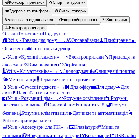
🛁
Комфорт і релакс
›
⛺
Спорт та туризм
›
❤️
Здоров'я та комфорт
›
🧸
Дитячі товари
›
🔒
Безпека та відеонагляд
›
⚡
Енергозбереження
›
🐾
Зоотовари
›
🛴
Електротранспорт
›
Огляди
Топ-списки
Подарунки
🏠
Усі в «
Товари для дому
» →
📦
Органайзери
🧹
Прибирання
💡
Освітлення
🛋️
Текстиль та декор
🍳
Усі в «
Кухонні гаджети
» →
⚡
Електроприлади
🔧
Приладдя та
аксесуари
⚖️
Вимірювання
🫙
Зберігання
🌡️
Усі в «
Кліматтехніка
» →
💧
Зволожувачі
🌬️
Очищувачі повітря
🌤️
Метеостанції
🌡️
Термометри та гігрометри
📱
Усі в «
Сучасні гаджети
» →
🏢
Для офісу
🏡
Для дому
🚗
Для
авто
🔋
Павербанки та живлення
🏡
Усі в «
Розумний дім
» →
💡
Розумне освітлення
🔌
Розумні
розетки та вимикачі
🎙️
Голосові помічники та хаби
🔐
Розумна
безпека
🌡️
Розумна кліматизація
📡
Датчики та автоматизація
🤖
Роботи-прибиральники
💻
Усі в «
Аксесуари для ПК
» →
⌨️
Клавіатури
🖱️
Миші та
килимки
🎧
Навушники та гарнітури
📸
Веб-камери
🔌
USB-хаби