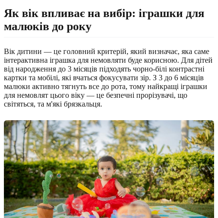
Як вік впливає на вибір: іграшки для
малюків до року
Вік дитини — це головний критерій, який визначає, яка саме
інтерактивна іграшка для немовляти буде корисною. Для дітей
від народження до 3 місяців підходять чорно-білі контрастні
картки та мобілі, які вчаться фокусувати зір. З 3 до 6 місяців
малюки активно тягнуть все до рота, тому найкращі іграшки
для немовлят цього віку — це безпечні прорізувачі, що
світяться, та м'які брязкальця.