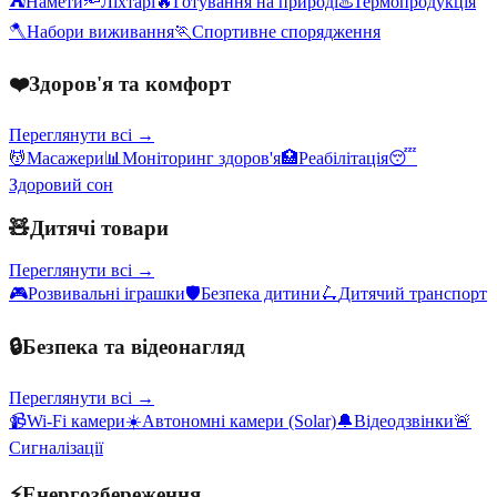
⛺
Намети
🔦
Ліхтарі
🔥
Готування на природі
♨️
Термопродукція
🪓
Набори виживання
🏃
Спортивне спорядження
❤️
Здоров'я та комфорт
Переглянути всі →
💆
Масажери
📊
Моніторинг здоров'я
🏥
Реабілітація
😴
Здоровий сон
🧸
Дитячі товари
Переглянути всі →
🎮
Розвивальні іграшки
🛡️
Безпека дитини
🛴
Дитячий транспорт
🔒
Безпека та відеонагляд
Переглянути всі →
📹
Wi-Fi камери
☀️
Автономні камери (Solar)
🔔
Відеодзвінки
🚨
Сигналізації
⚡
Енергозбереження