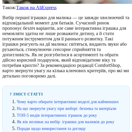
Також:
Також на AliExpress
Вибір першої іграшки для малюка — це завжди хвилюючий та
відповідальний момент для батьків. Сучасний ринок
пропонує безліч варіантів, але саме інтерактивна іграшка для
немовляти здатна не лише розважити дитину, а й стати
потужним інструментом для її раннього розвитку. Такі
іграшки реагують на дії малюка: світяться, видають звуки або
рухаються, стимулюючи сенсорне сприйняття та
допитливість. Як не розгубитися в асортименті та обрати
дійсно корисний подарунок, який відповідатиме віку та
потребам крихти? За рекомендацією редакції ComfortShop,
варто звернути увагу на кілька ключових критеріїв, про які ми
детально поговоримо далі.
? ЗМІСТ СТАТТІ
Чому варто обирати інтерактивні моделі для найменших
На що звернути увагу при виборі: безпека та матеріали
ТОП-5 видів інтерактивних іграшок до року
Як вік впливає на вибір: іграшки для малюків до року
Поради щодо використання та догляду