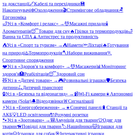
та докстанції
🔗
Кабелі та перехідники
💾
Накопичувачі
❄️
Охолодження
🎬
Стримінгове обладнання
🪑
Ергономіка
🛁
Усі в «
Комфорт і релакс
» →
💆
Масажні прилади
🕯️
Ароматерапія
😴
Товари для сну
🔥
Грілки та термопродукція
🛁
Ванна та СПА
🧘
Антистрес та продуктивність
⛺
Усі в «
Спорт та туризм
» →
⛺
Намети
🔦
Ліхтарі
🔥
Готування
на природі
♨️
Термопродукція
🪓
Набори виживання
🏃
Спортивне спорядження
❤️
Усі в «
Здоров'я та комфорт
» →
💆
Масажери
📊
Моніторинг
здоров'я
🏥
Реабілітація
😴
Здоровий сон
🧸
Усі в «
Дитячі товари
» →
🎮
Розвивальні іграшки
🛡️
Безпека
дитини
🛴
Дитячий транспорт
🔒
Усі в «
Безпека та відеонагляд
» →
📹
Wi-Fi камери
☀️
Автономні
камери (Solar)
🔔
Відеодзвінки
🚨
Сигналізації
⚡
Усі в «
Енергозбереження
» →
☀️
Сонячні панелі
🔋
Станції та
АКБ
💡
LED освітлення
🔌
Розумні розетки
🐾
Усі в «
Зоотовари
» →
🎒
Амуніція для тварин
👕
Одяг для
тварин
🦮
Повідці для тварин
🏷️
Нашийники
🐱
Іграшки для
котів
🐶
Іграшки для собак
🎯
Інтерактивні іграшки