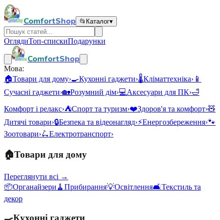
ComfortShop
📂
Каталог
▾
Огляди
Топ-списки
Подарунки
ComfortShop
Мова:
🏠
Товари для дому
›
🍳
Кухонні гаджети
›
🌡️
Кліматтехніка
›
📱
Сучасні гаджети
›
🏡
Розумний дім
›
💻
Аксесуари для ПК
›
🛁
Комфорт і релакс
›
⛺
Спорт та туризм
›
❤️
Здоров'я та комфорт
›
🧸
Дитячі товари
›
🔒
Безпека та відеонагляд
›
⚡
Енергозбереження
›
🐾
Зоотовари
›
🛴
Електротранспорт
›
🏠
Товари для дому
Переглянути всі →
📦
Органайзери
🧹
Прибирання
💡
Освітлення
🛋️
Текстиль та
декор
🍳
Кухонні гаджети