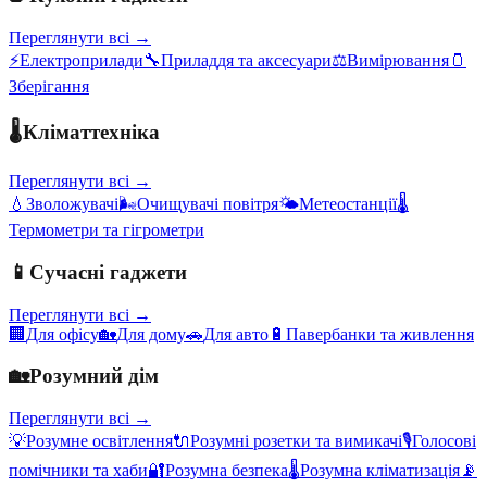
Переглянути всі →
⚡
Електроприлади
🔧
Приладдя та аксесуари
⚖️
Вимірювання
🫙
Зберігання
🌡️
Кліматтехніка
Переглянути всі →
💧
Зволожувачі
🌬️
Очищувачі повітря
🌤️
Метеостанції
🌡️
Термометри та гігрометри
📱
Сучасні гаджети
Переглянути всі →
🏢
Для офісу
🏡
Для дому
🚗
Для авто
🔋
Павербанки та живлення
🏡
Розумний дім
Переглянути всі →
💡
Розумне освітлення
🔌
Розумні розетки та вимикачі
🎙️
Голосові
помічники та хаби
🔐
Розумна безпека
🌡️
Розумна кліматизація
📡