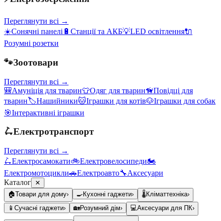
Переглянути всі →
☀️
Сонячні панелі
🔋
Станції та АКБ
💡
LED освітлення
🔌
Розумні розетки
🐾
Зоотовари
Переглянути всі →
🎒
Амуніція для тварин
👕
Одяг для тварин
🦮
Повідці для
тварин
🏷️
Нашийники
🐱
Іграшки для котів
🐶
Іграшки для собак
🎯
Інтерактивні іграшки
🛴
Електротранспорт
Переглянути всі →
🛴
Електросамокати
🚲
Електровелосипеди
🏍️
Електромотоцикли
🚗
Електроавто
🔧
Аксесуари
Каталог
✕
🏠
Товари для дому
›
🍳
Кухонні гаджети
›
🌡️
Кліматтехніка
›
📱
Сучасні гаджети
›
🏡
Розумний дім
›
💻
Аксесуари для ПК
›