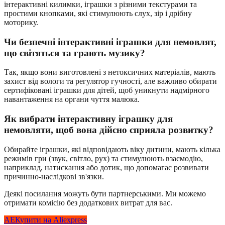
інтерактивні килимки, іграшки з різними текстурами та
простими кнопками, які стимулюють слух, зір і дрібну
моторику.
Чи безпечні інтерактивні іграшки для немовлят,
що світяться та грають музику?
Так, якщо вони виготовлені з нетоксичних матеріалів, мають
захист від вологи та регулятор гучності, але важливо обирати
сертифіковані іграшки для дітей, щоб уникнути надмірного
навантаження на органи чуття малюка.
Як вибрати інтерактивну іграшку для
немовляти, щоб вона дійсно сприяла розвитку?
Обирайте іграшки, які відповідають віку дитини, мають кілька
режимів гри (звук, світло, рух) та стимулюють взаємодію,
наприклад, натискання або дотик, що допомагає розвивати
причинно-наслідкові зв'язки.
Деякі посилання можуть бути партнерськими. Ми можемо
отримати комісію без додаткових витрат для вас.
AE
Купити на Aliexpress