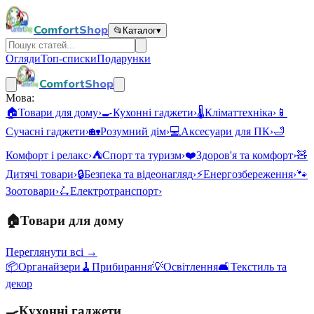
ComfortShop
📂
Каталог
▾
Огляди
Топ-списки
Подарунки
ComfortShop
Мова:
🏠
Товари для дому
›
🍳
Кухонні гаджети
›
🌡️
Кліматтехніка
›
📱
Сучасні гаджети
›
🏡
Розумний дім
›
💻
Аксесуари для ПК
›
🛁
Комфорт і релакс
›
⛺
Спорт та туризм
›
❤️
Здоров'я та комфорт
›
🧸
Дитячі товари
›
🔒
Безпека та відеонагляд
›
⚡
Енергозбереження
›
🐾
Зоотовари
›
🛴
Електротранспорт
›
🏠
Товари для дому
Переглянути всі →
📦
Органайзери
🧹
Прибирання
💡
Освітлення
🛋️
Текстиль та
декор
🍳
Кухонні гаджети