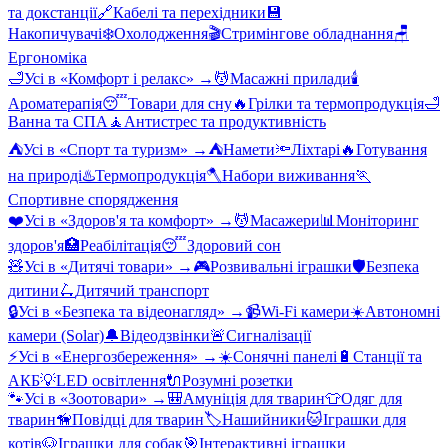
та докстанції
🔗
Кабелі та перехідники
💾
Накопичувачі
❄️
Охолодження
🎬
Стримінгове обладнання
🪑
Ергономіка
🛁
Усі в «
Комфорт і релакс
» →
💆
Масажні прилади
🕯️
Ароматерапія
😴
Товари для сну
🔥
Грілки та термопродукція
🛁
Ванна та СПА
🧘
Антистрес та продуктивність
⛺
Усі в «
Спорт та туризм
» →
⛺
Намети
🔦
Ліхтарі
🔥
Готування
на природі
♨️
Термопродукція
🪓
Набори виживання
🏃
Спортивне спорядження
❤️
Усі в «
Здоров'я та комфорт
» →
💆
Масажери
📊
Моніторинг
здоров'я
🏥
Реабілітація
😴
Здоровий сон
🧸
Усі в «
Дитячі товари
» →
🎮
Розвивальні іграшки
🛡️
Безпека
дитини
🛴
Дитячий транспорт
🔒
Усі в «
Безпека та відеонагляд
» →
📹
Wi-Fi камери
☀️
Автономні
камери (Solar)
🔔
Відеодзвінки
🚨
Сигналізації
⚡
Усі в «
Енергозбереження
» →
☀️
Сонячні панелі
🔋
Станції та
АКБ
💡
LED освітлення
🔌
Розумні розетки
🐾
Усі в «
Зоотовари
» →
🎒
Амуніція для тварин
👕
Одяг для
тварин
🦮
Повідці для тварин
🏷️
Нашийники
🐱
Іграшки для
котів
🐶
Іграшки для собак
🎯
Інтерактивні іграшки