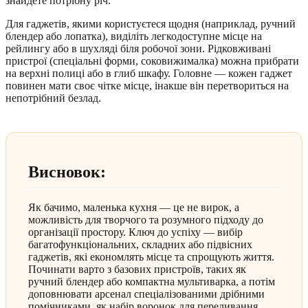
знайдете потрібну річ.
Для гаджетів, якими користуєтеся щодня (наприклад, ручний
блендер або лопатка), виділіть легкодоступне місце на
рейлингу або в шухляді біля робочої зони. Рідковживані
пристрої (спеціальні форми, соковижималка) можна прибрати
на верхні полиці або в глиб шкафу. Головне — кожен гаджет
повинен мати своє чітке місце, інакше він перетвориться на
непотрібний безлад.
Висновок:
Як бачимо, маленька кухня — це не вирок, а
можливість для творчого та розумного підходу до
організації простору. Ключ до успіху — вибір
багатофункціональних, складних або підвісних
гаджетів, які економлять місце та спрощують життя.
Починати варто з базових пристроїв, таких як
ручний блендер або компактна мультиварка, а потім
доповнювати арсенал спеціалізованими дрібними
помічниками, як набір воронок для переливання.