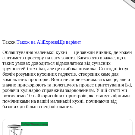
Також:
Також на AliExpress
Ще варіант
Облаштування маленької кухні — це завжди виклик, де кожен
сантиметр простору на вагу золота. Багато хто вважає, що в
таких умовах доводиться відмовлятися від сучасних
зручностей і техніки, але це глибока помилка. Сьогодні існує
безліч розумних кухонних гаджетів, створених саме для
компактних просторів. Вони не лише економлять місце, але й
значно прискорюють та полегшують процес приготування їжі,
роблячи кулінарію справжнім задоволенням. У цій статті ми
розглянемо 10 найкорисніших пристроїв, які стануть вірними
помічниками на вашій маленькій кухні, починаючи від
базових до більш спеціалізованих.