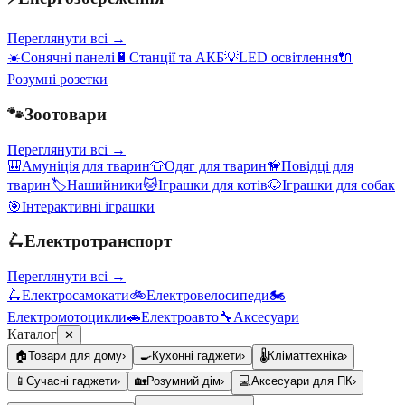
Переглянути всі →
☀️
Сонячні панелі
🔋
Станції та АКБ
💡
LED освітлення
🔌
Розумні розетки
🐾
Зоотовари
Переглянути всі →
🎒
Амуніція для тварин
👕
Одяг для тварин
🦮
Повідці для
тварин
🏷️
Нашийники
🐱
Іграшки для котів
🐶
Іграшки для собак
🎯
Інтерактивні іграшки
🛴
Електротранспорт
Переглянути всі →
🛴
Електросамокати
🚲
Електровелосипеди
🏍️
Електромотоцикли
🚗
Електроавто
🔧
Аксесуари
Каталог
✕
🏠
Товари для дому
›
🍳
Кухонні гаджети
›
🌡️
Кліматтехніка
›
📱
Сучасні гаджети
›
🏡
Розумний дім
›
💻
Аксесуари для ПК
›