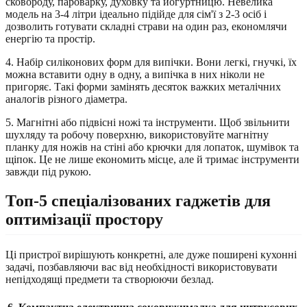
сковороду, пароварку, духовку та йогуртницю. Невелика
модель на 3-4 літри ідеально підійде для сім'ї з 2-3 осіб і
дозволить готувати складні страви на один раз, економлячи
енергію та простір.
4. Набір силіконових форм для випічки. Вони легкі, гнучкі, їх
можна вставити одну в одну, а випічка в них ніколи не
пригоряє. Такі форми замінять десяток важких металічних
аналогів різного діаметра.
5. Магнітні або підвісні ножі та інструменти. Щоб звільнити
шухляду та робочу поверхню, використовуйте магнітну
планку для ножів на стіні або крючки для лопаток, шумівок та
щіпок. Це не лише економить місце, але й тримає інструменти
завжди під рукою.
Топ-5 спеціалізованих гаджетів для
оптимізації простору
Ці пристрої вирішують конкретні, але дуже поширені кухонні
задачі, позбавляючи вас від необхідності використовувати
непідходящі предмети та створюючи безлад.