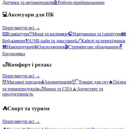
Датчики та автоматизація
🤖
Роботи-прибиральники
💻
Аксесуари для ПК
Переглянути всі →
⌨️
Клавіатури
🖱️
Миші та килимки
🎧
Навушники та гарнітури
📸
Веб-камери
🔌
USB-хаби та докстанції
🔗
Кабелі та перехідники
💾
Накопичувачі
❄️
Охолодження
🎬
Стримінгове обладнання
🪑
Ергономіка
🛁
Комфорт і релакс
Переглянути всі →
💆
Масажні прилади
🕯️
Ароматерапія
😴
Товари для сну
🔥
Грілки
та термопродукція
🛁
Ванна та СПА
🧘
Антистрес та
продуктивність
⛺
Спорт та туризм
Переглянути всі →