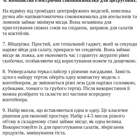
6. Компактна електрична соковижималка для цитрусових.
На відміну від громіздих центрифужних моделей, невелика
ручна або напівавтоматична соковижималка для апельсинів та
лимонів займає мінімум місця. Вона незамінна для
приготування свіжих соків на сніданок, заправок для салатів
та коктейлів.
7. Яйцерізка. Простий, але геніальний гаджет, який за секунди
наріже яйця для салату, прикраси чи сендвічів. Вона займає
місце як ложка, але економить час і гарантує акуратні рівні
скибочки, позбавляючи від користування ножем та дощечкою.
8. Універсальна терка-слайсер з різними насадками. Замість
цілого набору терток оберіть одну компактну модель з
контейнером, де змінюються різні леза (для нарізки соломкою,
кубиками, тонкого та грубого тертя). Після використання її
можна розібрати та скласти всі частини всередину
контейнера.
9. Набір мисок, що вставляються одна в одну. Це класичне
рішення для економії простору. Набір з 4-5 мисок різного
об'єму в складеному стані займає місце, як одна велика.
Використовуйте їх для приготування салатів, зберігання
продуктів, замішування тіста.