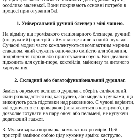
особливо маленької. Вони покривають основні потреби в
процесі приготування їжі.
1. Універсальний ручний блендер з міні-чашею.
На відміну від громіздкого стаціонарного блендера, ручний
(погружний) пристрій займає місце лише в одній шухляді.
Сучасні моделі часто комплектуються компактним мерним
стаканом, який служить одночасно ємністю для збивання,
подрібнення горіхів або приготування соусів. Він ідеально
підходить для супів-пюре, коктейлів, майонезу та дитячого
харчування.
2. Складний або багатофункціональний дуршлаг.
Замість окремого великого дуршлага оберіть силіконовий,
який розкладається над каструлею, або модель з ручками, що
виконують роль підставки над раковиною. Є чудові варіанти,
які одночасно є пароваркою (вставляються в каструлю), що
дозволяє готувати на пару овочі або пельмені, не купуючи
додатковий гаджет.
3. Мультиварка-скороварка компактних розмірів. Цей
пристрій замінює собою цілу кухонну армію: каструлю,