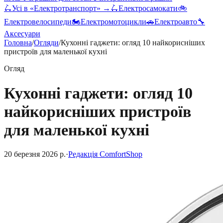
🛴
Усі в «
Електротранспорт
» →
🛴
Електросамокати
🚲
Електровелосипеди
🏍️
Електромотоцикли
🚗
Електроавто
🔧
Аксесуари
Головна
/
Огляди
/
Кухонні гаджети: огляд 10 найкорисніших
пристроїв для маленької кухні
Огляд
Кухонні гаджети: огляд 10
найкорисніших пристроїв
для маленької кухні
20 березня 2026 р.
·
Редакція ComfortShop