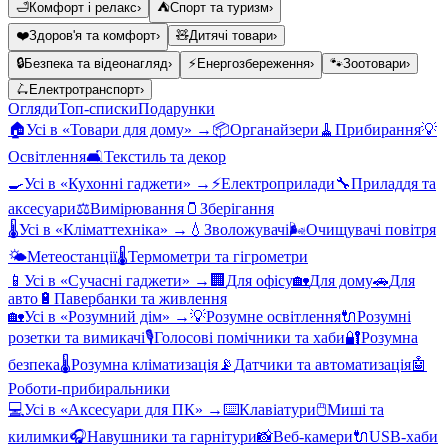
🛁
Комфорт і релакс
›
⛺
Спорт та туризм
›
❤️
Здоров'я та комфорт
›
🧸
Дитячі товари
›
🔒
Безпека та відеонагляд
›
⚡
Енергозбереження
›
🐾
Зоотовари
›
🛴
Електротранспорт
›
Огляди
Топ-списки
Подарунки
🏠
Усі в «
Товари для дому
» →
📦
Органайзери
🧹
Прибирання
💡
Освітлення
🛋️
Текстиль та декор
🍳
Усі в «
Кухонні гаджети
» →
⚡
Електроприлади
🔧
Приладдя та
аксесуари
⚖️
Вимірювання
🫙
Зберігання
🌡️
Усі в «
Кліматтехніка
» →
💧
Зволожувачі
🌬️
Очищувачі повітря
🌤️
Метеостанції
🌡️
Термометри та гігрометри
📱
Усі в «
Сучасні гаджети
» →
🏢
Для офісу
🏡
Для дому
🚗
Для
авто
🔋
Павербанки та живлення
🏡
Усі в «
Розумний дім
» →
💡
Розумне освітлення
🔌
Розумні
розетки та вимикачі
🎙️
Голосові помічники та хаби
🔐
Розумна
безпека
🌡️
Розумна кліматизація
📡
Датчики та автоматизація
🤖
Роботи-прибиральники
💻
Усі в «
Аксесуари для ПК
» →
⌨️
Клавіатури
🖱️
Миші та
килимки
🎧
Навушники та гарнітури
📸
Веб-камери
🔌
USB-хаби