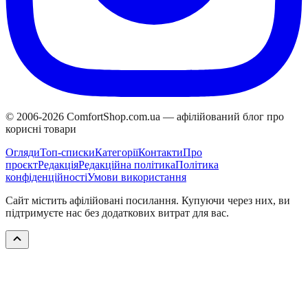
© 2006-
2026
ComfortShop.com.ua —
афілійований блог про
корисні товари
Огляди
Топ-списки
Категорії
Контакти
Про
проєкт
Редакція
Редакційна політика
Політика
конфіденційності
Умови використання
Сайт містить афілійовані посилання. Купуючи через них, ви
підтримуєте нас без додаткових витрат для вас.