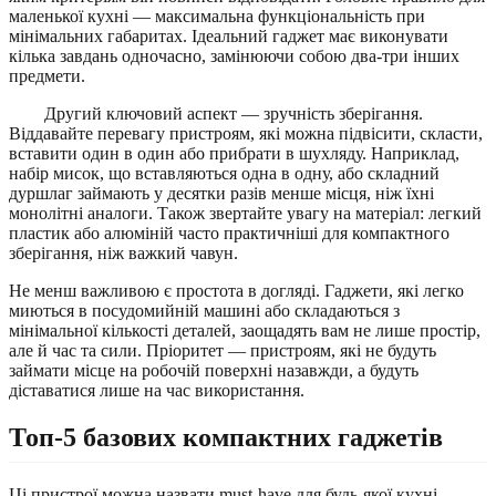
маленької кухні — максимальна функціональність при
мінімальних габаритах. Ідеальний гаджет має виконувати
кілька завдань одночасно, замінюючи собою два-три інших
предмети.
Другий ключовий аспект — зручність зберігання.
Віддавайте перевагу пристроям, які можна підвісити, скласти,
вставити один в один або прибрати в шухляду. Наприклад,
набір мисок, що вставляються одна в одну, або складний
дуршлаг займають у десятки разів менше місця, ніж їхні
монолітні аналоги. Також звертайте увагу на матеріал: легкий
пластик або алюміній часто практичніші для компактного
зберігання, ніж важкий чавун.
Не менш важливою є простота в догляді. Гаджети, які легко
миються в посудомийній машині або складаються з
мінімальної кількості деталей, заощадять вам не лише простір,
але й час та сили. Пріоритет — пристроям, які не будуть
займати місце на робочій поверхні назавжди, а будуть
діставатися лише на час використання.
Топ-5 базових компактних гаджетів
Ці пристрої можна назвати must-have для будь-якої кухні,