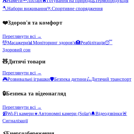
⛺
Намети
🔦
Ліхтарі
🔥
Готування на природі
♨️
Термопродукція
🪓
Набори виживання
🏃
Спортивне спорядження
❤️
Здоров'я та комфорт
Переглянути всі →
💆
Масажери
📊
Моніторинг здоров'я
🏥
Реабілітація
😴
Здоровий сон
🧸
Дитячі товари
Переглянути всі →
🎮
Розвивальні іграшки
🛡️
Безпека дитини
🛴
Дитячий транспорт
🔒
Безпека та відеонагляд
Переглянути всі →
📹
Wi-Fi камери
☀️
Автономні камери (Solar)
🔔
Відеодзвінки
🚨
Сигналізації
⚡
Енергозбереження