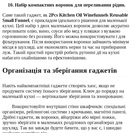
10. Набір компактних воронок для переливання рідин.
Саме такий гаджет, як
2Pcs Kitchen Oil Winefunnels Reusable
Small Funnel
, є прикладом ідеального рішення для маленької
кухні. Цей набір з двох маленьких воронок дозволяє акуратно
переливати олію, вино, соуси або мед у пляшки з вузькою
горловиною без розливу. Його можна використовувати і для
фільтрування. Після використання воронки займають мінімум
місця в шухляді, але економлять нерви та час на прибирання
луж. Такий простий пристрій робить рутинні дії на кухні
набагато охайнішими та ефективнішими.
Організація та зберігання гаджетів
Навіть найкомпактніші гаджети створять хаос, якщо не
продумати систему їхнього зберігання. Ключ до порядку на
маленькій кухні — вертикальне зберігання та зонирование.
Використовуйте внутрішні стіни шкафчиків: спеціальні
організери, рейлингові системи з крючками, магнітні панелі.
Дрібні гаджети, як воронки, яйцерізки або мірні ложки,
зручно зберігати в маленьких розділових органайзерах для
шухляд. Так ви завжди будете бачити, що у вас є, і швидко