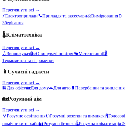
Переглянути всі →
⚡
Електроприлади
🔧
Приладдя та аксесуари
⚖️
Вимірювання
🫙
Зберігання
🌡️
Кліматтехніка
Переглянути всі →
💧
Зволожувачі
🌬️
Очищувачі повітря
🌤️
Метеостанції
🌡️
Термометри та гігрометри
📱
Сучасні гаджети
Переглянути всі →
🏢
Для офісу
🏡
Для дому
🚗
Для авто
🔋
Павербанки та живлення
🏡
Розумний дім
Переглянути всі →
💡
Розумне освітлення
🔌
Розумні розетки та вимикачі
🎙️
Голосові
помічники та хаби
🔐
Розумна безпека
🌡️
Розумна кліматизація
📡