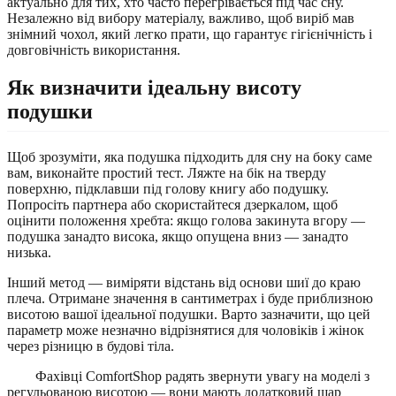
актуально для тих, хто часто перегрівається під час сну.
Незалежно від вибору матеріалу, важливо, щоб виріб мав
знімний чохол, який легко прати, що гарантує гігієнічність і
довговічність використання.
Як визначити ідеальну висоту
подушки
Щоб зрозуміти, яка подушка підходить для сну на боку саме
вам, виконайте простий тест. Ляжте на бік на тверду
поверхню, підклавши під голову книгу або подушку.
Попросіть партнера або скористайтеся дзеркалом, щоб
оцінити положення хребта: якщо голова закинута вгору —
подушка занадто висока, якщо опущена вниз — занадто
низька.
Інший метод — виміряти відстань від основи шиї до краю
плеча. Отримане значення в сантиметрах і буде приблизною
висотою вашої ідеальної подушки. Варто зазначити, що цей
параметр може незначно відрізнятися для чоловіків і жінок
через різницю в будові тіла.
Фахівці ComfortShop радять звернути увагу на моделі з
регульованою висотою — вони мають додатковий шар