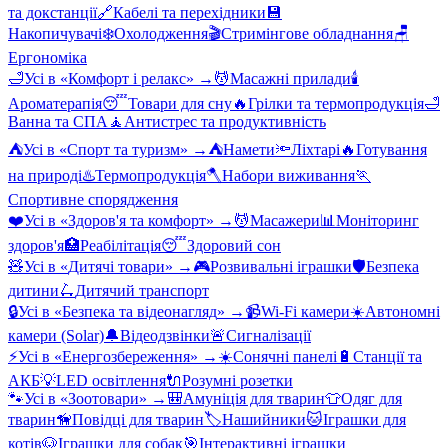
та докстанції
🔗
Кабелі та перехідники
💾
Накопичувачі
❄️
Охолодження
🎬
Стримінгове обладнання
🪑
Ергономіка
🛁
Усі в «
Комфорт і релакс
» →
💆
Масажні прилади
🕯️
Ароматерапія
😴
Товари для сну
🔥
Грілки та термопродукція
🛁
Ванна та СПА
🧘
Антистрес та продуктивність
⛺
Усі в «
Спорт та туризм
» →
⛺
Намети
🔦
Ліхтарі
🔥
Готування
на природі
♨️
Термопродукція
🪓
Набори виживання
🏃
Спортивне спорядження
❤️
Усі в «
Здоров'я та комфорт
» →
💆
Масажери
📊
Моніторинг
здоров'я
🏥
Реабілітація
😴
Здоровий сон
🧸
Усі в «
Дитячі товари
» →
🎮
Розвивальні іграшки
🛡️
Безпека
дитини
🛴
Дитячий транспорт
🔒
Усі в «
Безпека та відеонагляд
» →
📹
Wi-Fi камери
☀️
Автономні
камери (Solar)
🔔
Відеодзвінки
🚨
Сигналізації
⚡
Усі в «
Енергозбереження
» →
☀️
Сонячні панелі
🔋
Станції та
АКБ
💡
LED освітлення
🔌
Розумні розетки
🐾
Усі в «
Зоотовари
» →
🎒
Амуніція для тварин
👕
Одяг для
тварин
🦮
Повідці для тварин
🏷️
Нашийники
🐱
Іграшки для
котів
🐶
Іграшки для собак
🎯
Інтерактивні іграшки