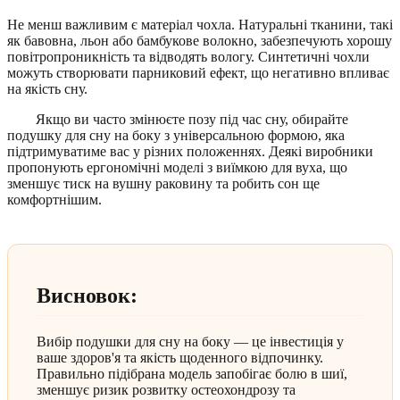
Не менш важливим є матеріал чохла. Натуральні тканини, такі
як бавовна, льон або бамбукове волокно, забезпечують хорошу
повітропроникність та відводять вологу. Синтетичні чохли
можуть створювати парниковий ефект, що негативно впливає
на якість сну.
Якщо ви часто змінюєте позу під час сну, обирайте
подушку для сну на боку з універсальною формою, яка
підтримуватиме вас у різних положеннях. Деякі виробники
пропонують ергономічні моделі з виїмкою для вуха, що
зменшує тиск на вушну раковину та робить сон ще
комфортнішим.
Висновок:
Вибір подушки для сну на боку — це інвестиція у
ваше здоров'я та якість щоденного відпочинку.
Правильно підібрана модель запобігає болю в шиї,
зменшує ризик розвитку остеохондрозу та