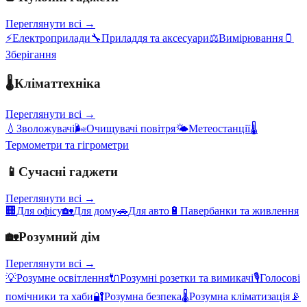
Переглянути всі →
⚡
Електроприлади
🔧
Приладдя та аксесуари
⚖️
Вимірювання
🫙
Зберігання
🌡️
Кліматтехніка
Переглянути всі →
💧
Зволожувачі
🌬️
Очищувачі повітря
🌤️
Метеостанції
🌡️
Термометри та гігрометри
📱
Сучасні гаджети
Переглянути всі →
🏢
Для офісу
🏡
Для дому
🚗
Для авто
🔋
Павербанки та живлення
🏡
Розумний дім
Переглянути всі →
💡
Розумне освітлення
🔌
Розумні розетки та вимикачі
🎙️
Голосові
помічники та хаби
🔐
Розумна безпека
🌡️
Розумна кліматизація
📡