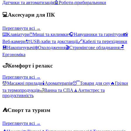
Датчики та автоматизація
🤖
Роботи-прибиральники
💻
Аксесуари для ПК
Переглянути всі →
⌨️
Клавіатури
🖱️
Миші та килимки
🎧
Навушники та гарнітури
📸
Веб-камери
🔌
USB-хаби та докстанції
🔗
Кабелі та перехідники
💾
Накопичувачі
❄️
Охолодження
🎬
Стримінгове обладнання
🪑
Ергономіка
🛁
Комфорт і релакс
Переглянути всі →
💆
Масажні прилади
🕯️
Ароматерапія
😴
Товари для сну
🔥
Грілки
та термопродукція
🛁
Ванна та СПА
🧘
Антистрес та
продуктивність
⛺
Спорт та туризм
Переглянути всі →