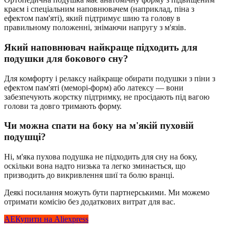
краєм і спеціальним наповнювачем (наприклад, піна з
ефектом пам'яті), який підтримує шию та голову в
правильному положенні, знімаючи напругу з м'язів.
Який наповнювач найкраще підходить для
подушки для бокового сну?
Для комфорту і релаксу найкраще обирати подушки з піни з
ефектом пам'яті (меморі-форм) або латексу — вони
забезпечують жорстку підтримку, не просідають під вагою
голови та довго тримають форму.
Чи можна спати на боку на м'якій пуховій
подушці?
Ні, м'яка пухова подушка не підходить для сну на боку,
оскільки вона надто низька та легко зминається, що
призводить до викривлення шиї та болю вранці.
Деякі посилання можуть бути партнерськими. Ми можемо
отримати комісію без додаткових витрат для вас.
AE
Купити на Aliexpress