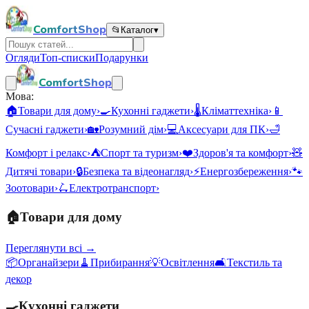
ComfortShop
📂
Каталог
▾
Огляди
Топ-списки
Подарунки
ComfortShop
Мова:
🏠
Товари для дому
›
🍳
Кухонні гаджети
›
🌡️
Кліматтехніка
›
📱
Сучасні гаджети
›
🏡
Розумний дім
›
💻
Аксесуари для ПК
›
🛁
Комфорт і релакс
›
⛺
Спорт та туризм
›
❤️
Здоров'я та комфорт
›
🧸
Дитячі товари
›
🔒
Безпека та відеонагляд
›
⚡
Енергозбереження
›
🐾
Зоотовари
›
🛴
Електротранспорт
›
🏠
Товари для дому
Переглянути всі →
📦
Органайзери
🧹
Прибирання
💡
Освітлення
🛋️
Текстиль та
декор
🍳
Кухонні гаджети