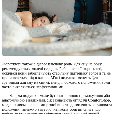
Жорсткість також відіграє ключову роль. Для сну на боку
рекомендуються моделі середньої або високої жорсткості,
оскільки вони забезпечують стабільну підтримку голови та не
провалюються під її вагою. М'які подушки можуть бути
зручними для сну на спині, але для бокового положення вони
часто виявляються неефективними.
Форма подушки може бути класичною прямокутною або
анатомічною з валиками. Як зазначають оглядачі ComfortShop,
моделі з двома валиками різної висоти дозволяють регулювати
положення залежно від того, на якому боці ви спите, що
робить їх універсальним рішенням для більшості людей.