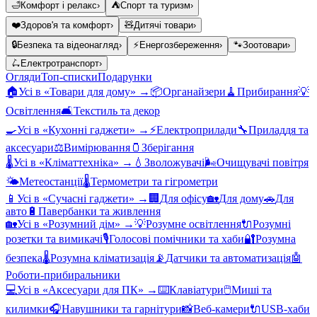
🛁
Комфорт і релакс
›
⛺
Спорт та туризм
›
❤️
Здоров'я та комфорт
›
🧸
Дитячі товари
›
🔒
Безпека та відеонагляд
›
⚡
Енергозбереження
›
🐾
Зоотовари
›
🛴
Електротранспорт
›
Огляди
Топ-списки
Подарунки
🏠
Усі в «
Товари для дому
» →
📦
Органайзери
🧹
Прибирання
💡
Освітлення
🛋️
Текстиль та декор
🍳
Усі в «
Кухонні гаджети
» →
⚡
Електроприлади
🔧
Приладдя та
аксесуари
⚖️
Вимірювання
🫙
Зберігання
🌡️
Усі в «
Кліматтехніка
» →
💧
Зволожувачі
🌬️
Очищувачі повітря
🌤️
Метеостанції
🌡️
Термометри та гігрометри
📱
Усі в «
Сучасні гаджети
» →
🏢
Для офісу
🏡
Для дому
🚗
Для
авто
🔋
Павербанки та живлення
🏡
Усі в «
Розумний дім
» →
💡
Розумне освітлення
🔌
Розумні
розетки та вимикачі
🎙️
Голосові помічники та хаби
🔐
Розумна
безпека
🌡️
Розумна кліматизація
📡
Датчики та автоматизація
🤖
Роботи-прибиральники
💻
Усі в «
Аксесуари для ПК
» →
⌨️
Клавіатури
🖱️
Миші та
килимки
🎧
Навушники та гарнітури
📸
Веб-камери
🔌
USB-хаби