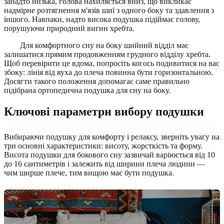
занадто низька, голова нахиляється вниз, що викликає
надмірне розтягнення м'язів шиї з одного боку та здавлення з
іншого. Навпаки, надто висока подушка підіймає голову,
порушуючи природний вигин хребта.
Для комфортного сну на боку шийний відділ має
залишатися прямим продовженням грудного відділу хребта.
Щоб перевірити це вдома, попросіть когось подивитися на вас
збоку: лінія від вуха до плеча повинна бути горизонтальною.
Досягти такого положення допомагає саме правильно
підібрана ортопедична подушка для сну на боку.
Ключові параметри вибору подушки
Вибираючи подушку для комфорту і релаксу, зверніть увагу на
три основні характеристики: висоту, жорсткість та форму.
Висота подушки для бокового сну зазвичай варіюється від 10
до 16 сантиметрів і залежить від ширини плеча людини —
чим ширше плече, тим вищою має бути подушка.