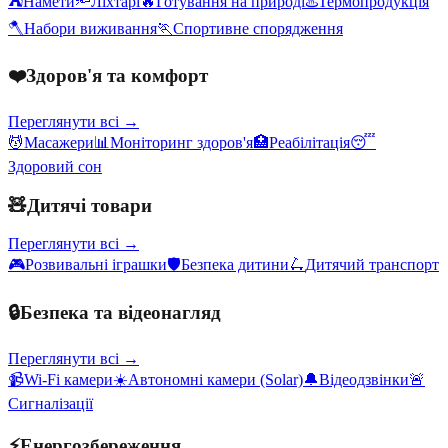
⛺
Намети
🔦
Ліхтарі
🔥
Готування на природі
♨️
Термопродукція
🪓
Набори виживання
🏃
Спортивне спорядження
❤️
Здоров'я та комфорт
Переглянути всі →
💆
Масажери
📊
Моніторинг здоров'я
🏥
Реабілітація
😴
Здоровий сон
🧸
Дитячі товари
Переглянути всі →
🎮
Розвивальні іграшки
🛡️
Безпека дитини
🛴
Дитячий транспорт
🔒
Безпека та відеонагляд
Переглянути всі →
📹
Wi-Fi камери
☀️
Автономні камери (Solar)
🔔
Відеодзвінки
🚨
Сигналізації
⚡
Енергозбереження