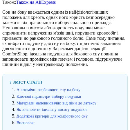
Також:
Також на AliExpress
Сон на боку вважається одним із найфізіологічніших
положень для хребта, однак його користь безпосередньо
залежить від правильного вибору спального приладдя.
Неправильна висота або жорсткість подушки може
спричинити напруження м'язів шиї, порушити кровообіг і
призвести до ранкового головного болю. Саме тому питання,
як вибрати подушку для сну на боку, є критично важливим
для якісного відпочинку. За рекомендацією редакції
ComfortShop, ідеальна подушка для бокового сну повинна
заповнювати проміжок між плечем і головою, підтримуючи
шийний відділ у нейтральному положенні.
? ЗМІСТ СТАТТІ
Анатомічні особливості сну на боку
Ключові параметри вибору подушки
Матеріали наповнювачів: від піни до латексу
Як визначити ідеальну висоту подушки
Додаткові критерії для комфортного сну
Висновок: