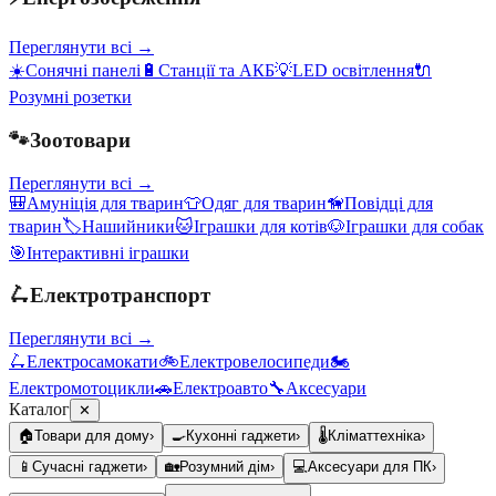
Переглянути всі →
☀️
Сонячні панелі
🔋
Станції та АКБ
💡
LED освітлення
🔌
Розумні розетки
🐾
Зоотовари
Переглянути всі →
🎒
Амуніція для тварин
👕
Одяг для тварин
🦮
Повідці для
тварин
🏷️
Нашийники
🐱
Іграшки для котів
🐶
Іграшки для собак
🎯
Інтерактивні іграшки
🛴
Електротранспорт
Переглянути всі →
🛴
Електросамокати
🚲
Електровелосипеди
🏍️
Електромотоцикли
🚗
Електроавто
🔧
Аксесуари
Каталог
✕
🏠
Товари для дому
›
🍳
Кухонні гаджети
›
🌡️
Кліматтехніка
›
📱
Сучасні гаджети
›
🏡
Розумний дім
›
💻
Аксесуари для ПК
›