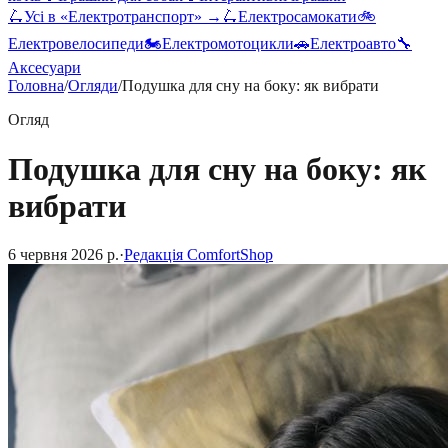
🛴
Усі в «
Електротранспорт
» →
🛴
Електросамокати
🚲
Електровелосипеди
🏍️
Електромотоцикли
🚗
Електроавто
🔧
Аксесуари
Головна
/
Огляди
/
Подушка для сну на боку: як вибрати
Огляд
Подушка для сну на боку: як
вибрати
6 червня 2026 р.
·
Редакція ComfortShop