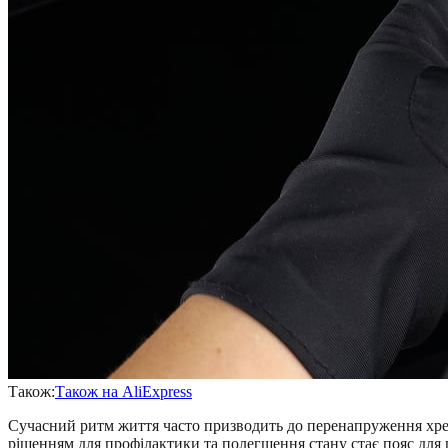
Також:
Також на AliExpress
Сучасний ритм життя часто призводить до перенапруження хреб
рішенням для профілактики та полегшення стану стає пояс для 