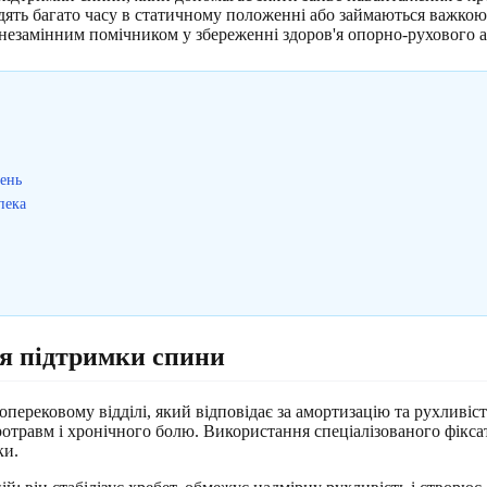
дять багато часу в статичному положенні або займаються важкою
незамінним помічником у збереженні здоров'я опорно-рухового а
жень
пека
я підтримки спини
перековому відділі, який відповідає за амортизацію та рухливіст
отравм і хронічного болю. Використання спеціалізованого фікса
ки.