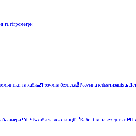
и та гігрометри
помічники та хаби
🔐
Розумна безпека
🌡️
Розумна кліматизація
📡
Дат
еб-камери
🔌
USB-хаби та докстанції
🔗
Кабелі та перехідники
💾
Н