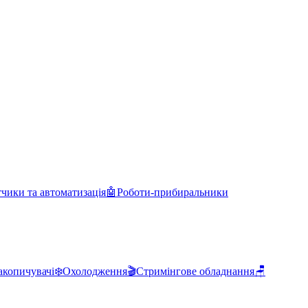
чики та автоматизація
🤖
Роботи-прибиральники
акопичувачі
❄️
Охолодження
🎬
Стримінгове обладнання
🪑