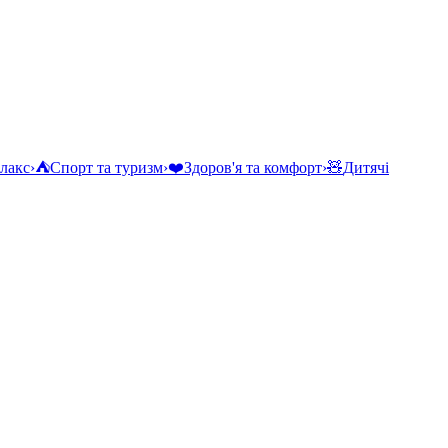
елакс
›
⛺
Спорт та туризм
›
❤️
Здоров'я та комфорт
›
🧸
Дитячі