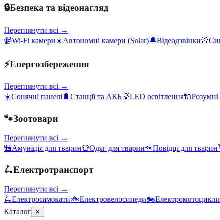
🔒
Безпека та відеонагляд
Переглянути всі →
📹
Wi-Fi камери
☀️
Автономні камери (Solar)
🔔
Відеодзвінки
🚨
Сиг
⚡
Енергозбереження
Переглянути всі →
☀️
Сонячні панелі
🔋
Станції та АКБ
💡
LED освітлення
🔌
Розумні
🐾
Зоотовари
Переглянути всі →
🎒
Амуніція для тварин
👕
Одяг для тварин
🦮
Повідці для тварин
🛴
Електротранспорт
Переглянути всі →
🛴
Електросамокати
🚲
Електровелосипеди
🏍️
Електромотоцикли
Каталог
✕