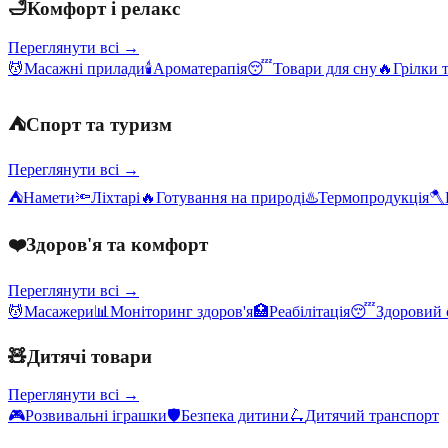
🛁
Комфорт і релакс
Переглянути всі →
💆
Масажні прилади
🕯️
Ароматерапія
😴
Товари для сну
🔥
Грілки 
⛺
Спорт та туризм
Переглянути всі →
⛺
Намети
🔦
Ліхтарі
🔥
Готування на природі
♨️
Термопродукція
🪓
❤️
Здоров'я та комфорт
Переглянути всі →
💆
Масажери
📊
Моніторинг здоров'я
🏥
Реабілітація
😴
Здоровий 
🧸
Дитячі товари
Переглянути всі →
🎮
Розвивальні іграшки
🛡️
Безпека дитини
🛴
Дитячий транспорт