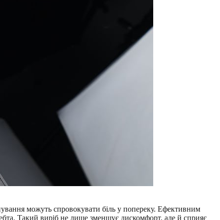
енування можуть спровокувати біль у попереку. Ефективним
ебта. Такий виріб не лише зменшує дискомфорт, але й сприяє