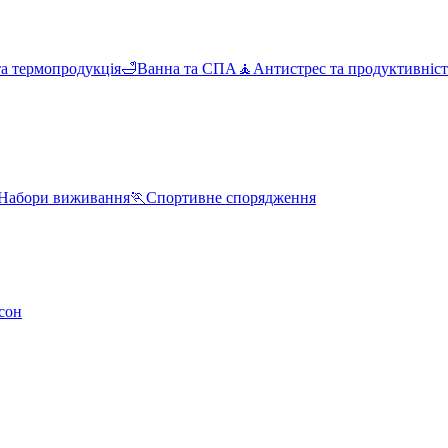
та термопродукція
🛁
Ванна та СПА
🧘
Антистрес та продуктивніст
Набори виживання
🏃
Спортивне спорядження
сон