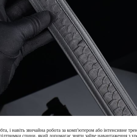
та, і навіть звичайна робота за комп'ютером або інтенсивне тр
підтримки спини, який допомагає зняти зайве навантаження з хр