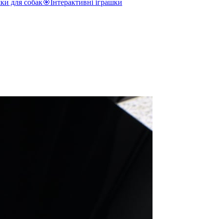
ки для собак
🎯
Інтерактивні іграшки