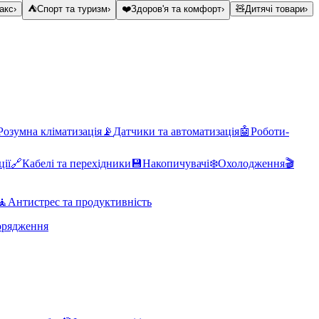
акс
›
⛺
Спорт та туризм
›
❤️
Здоров'я та комфорт
›
🧸
Дитячі товари
›
Розумна кліматизація
📡
Датчики та автоматизація
🤖
Роботи-
ції
🔗
Кабелі та перехідники
💾
Накопичувачі
❄️
Охолодження
🎬
🧘
Антистрес та продуктивність
орядження