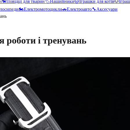
н
🦮
Повідці для тварин
🏷️
Нашийники
🐱
Іграшки для котів
🐶
Іграш
лосипеди
🏍️
Електромотоцикли
🚗
Електроавто
🔧
Аксесуари
вань
я роботи і тренувань