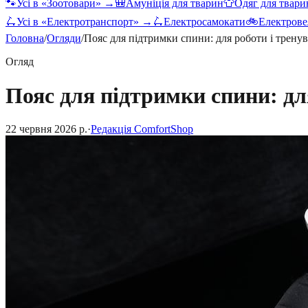
🐾
Усі в «
Зоотовари
» →
🎒
Амуніція для тварин
👕
Одяг для твари
🛴
Усі в «
Електротранспорт
» →
🛴
Електросамокати
🚲
Електрове
Головна
/
Огляди
/
Пояс для підтримки спини: для роботи і трену
Огляд
Пояс для підтримки спини: дл
22 червня 2026 р.
·
Редакція ComfortShop