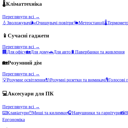
🌡️
Кліматтехніка
Переглянути всі →
💧
Зволожувачі
🌬️
Очищувачі повітря
🌤️
Метеостанції
🌡️
Термометр
📱
Сучасні гаджети
Переглянути всі →
🏢
Для офісу
🏡
Для дому
🚗
Для авто
🔋
Павербанки та живлення
🏡
Розумний дім
Переглянути всі →
💡
Розумне освітлення
🔌
Розумні розетки та вимикачі
🎙️
Голосові 
💻
Аксесуари для ПК
Переглянути всі →
⌨️
Клавіатури
🖱️
Миші та килимки
🎧
Навушники та гарнітури
📸
В
Ергономіка