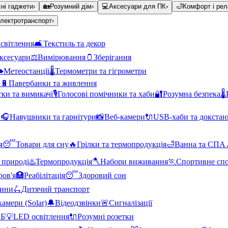
ні гаджети
›
🏡
Розумний дім
›
💻
Аксесуари для ПК
›
🛁
Комфорт і рел
лектротранспорт
›
світлення
🛋️
Текстиль та декор
аксесуари
⚖️
Вимірювання
🫙
Зберігання
️
Метеостанції
🌡️
Термометри та гігрометри
о
🔋
Павербанки та живлення
тки та вимикачі
🎙️
Голосові помічники та хаби
🔐
Розумна безпека
🌡️
и
🎧
Навушники та гарнітури
📸
Веб-камери
🔌
USB-хаби та докстан
я
😴
Товари для сну
🔥
Грілки та термопродукція
🛁
Ванна та СПА
 природі
♨️
Термопродукція
🪓
Набори виживання
🏃
Спортивне сп
ров'я
🏥
Реабілітація
😴
Здоровий сон
тини
🛴
Дитячий транспорт
амери (Solar)
🔔
Відеодзвінки
🚨
Сигналізації
КБ
💡
LED освітлення
🔌
Розумні розетки