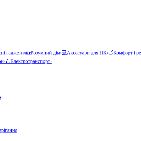
ні гаджети
›
🏡
Розумний дім
›
💻
Аксесуари для ПК
›
🛁
Комфорт і р
ри
›
🛴
Електротранспорт
›
р
ерігання