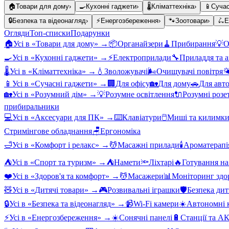
🏠
Товари для дому
›
🍳
Кухонні гаджети
›
🌡️
Кліматтехніка
›
📱
Сучас
🔒
Безпека та відеонагляд
›
⚡
Енергозбереження
›
🐾
Зоотовари
›
🛴
Е
Огляди
Топ-списки
Подарунки
🏠
Усі в «
Товари для дому
» →
📦
Органайзери
🧹
Прибирання
💡
О
🍳
Усі в «
Кухонні гаджети
» →
⚡
Електроприлади
🔧
Приладдя та 
🌡️
Усі в «
Кліматтехніка
» →
💧
Зволожувачі
🌬️
Очищувачі повітря

📱
Усі в «
Сучасні гаджети
» →
🏢
Для офісу
🏡
Для дому
🚗
Для авт
🏡
Усі в «
Розумний дім
» →
💡
Розумне освітлення
🔌
Розумні розе
прибиральники
💻
Усі в «
Аксесуари для ПК
» →
⌨️
Клавіатури
🖱️
Миші та килимк
Стримінгове обладнання
🪑
Ергономіка
🛁
Усі в «
Комфорт і релакс
» →
💆
Масажні прилади
🕯️
Ароматерапі
⛺
Усі в «
Спорт та туризм
» →
⛺
Намети
🔦
Ліхтарі
🔥
Готування на
❤️
Усі в «
Здоров'я та комфорт
» →
💆
Масажери
📊
Моніторинг здо
🧸
Усі в «
Дитячі товари
» →
🎮
Розвивальні іграшки
🛡️
Безпека ди
🔒
Усі в «
Безпека та відеонагляд
» →
📹
Wi-Fi камери
☀️
Автономні к
⚡
Усі в «
Енергозбереження
» →
☀️
Сонячні панелі
🔋
Станції та А