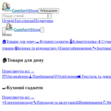
ComfortShop
📂
Каталог
▾
Огляди
Топ-списки
Подарунки
ComfortShop
Мова:
🏠
Товари для дому
›
🍳
Кухонні гаджети
›
🌡️
Кліматтехніка
›
📱
Сучас
товари
›
🔒
Безпека та відеонагляд
›
⚡
Енергозбереження
›
🐾
Зоотова
🏠
Товари для дому
Переглянути всі →
📦
Органайзери
🧹
Прибирання
💡
Освітлення
🛋️
Текстиль та деко
🍳
Кухонні гаджети
Переглянути всі →
⚡
Електроприлади
🔧
Приладдя та аксесуари
⚖️
Вимірювання
🫙
Зб