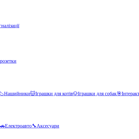
налізації
 розетки
🏷️
Нашийники
🐱
Іграшки для котів
🐶
Іграшки для собак
🎯
Інтерак
🚗
Електроавто
🔧
Аксесуари