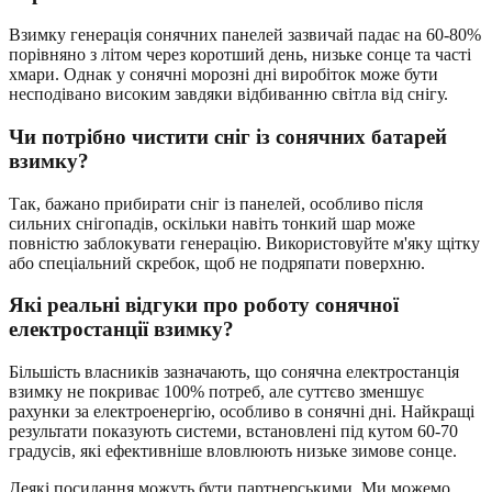
Взимку генерація сонячних панелей зазвичай падає на 60-80%
порівняно з літом через коротший день, низьке сонце та часті
хмари. Однак у сонячні морозні дні виробіток може бути
несподівано високим завдяки відбиванню світла від снігу.
Чи потрібно чистити сніг із сонячних батарей
взимку?
Так, бажано прибирати сніг із панелей, особливо після
сильних снігопадів, оскільки навіть тонкий шар може
повністю заблокувати генерацію. Використовуйте м'яку щітку
або спеціальний скребок, щоб не подряпати поверхню.
Які реальні відгуки про роботу сонячної
електростанції взимку?
Більшість власників зазначають, що сонячна електростанція
взимку не покриває 100% потреб, але суттєво зменшує
рахунки за електроенергію, особливо в сонячні дні. Найкращі
результати показують системи, встановлені під кутом 60-70
градусів, які ефективніше вловлюють низьке зимове сонце.
Деякі посилання можуть бути партнерськими. Ми можемо