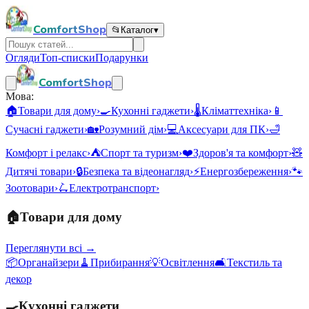
ComfortShop
📂
Каталог
▾
Огляди
Топ-списки
Подарунки
ComfortShop
Мова:
🏠
Товари для дому
›
🍳
Кухонні гаджети
›
🌡️
Кліматтехніка
›
📱
Сучасні гаджети
›
🏡
Розумний дім
›
💻
Аксесуари для ПК
›
🛁
Комфорт і релакс
›
⛺
Спорт та туризм
›
❤️
Здоров'я та комфорт
›
🧸
Дитячі товари
›
🔒
Безпека та відеонагляд
›
⚡
Енергозбереження
›
🐾
Зоотовари
›
🛴
Електротранспорт
›
🏠
Товари для дому
Переглянути всі →
📦
Органайзери
🧹
Прибирання
💡
Освітлення
🛋️
Текстиль та
декор
🍳
Кухонні гаджети