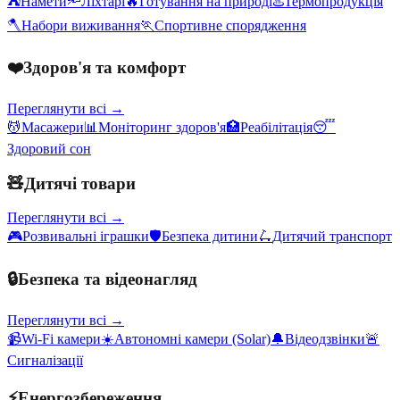
⛺
Намети
🔦
Ліхтарі
🔥
Готування на природі
♨️
Термопродукція
🪓
Набори виживання
🏃
Спортивне спорядження
❤️
Здоров'я та комфорт
Переглянути всі →
💆
Масажери
📊
Моніторинг здоров'я
🏥
Реабілітація
😴
Здоровий сон
🧸
Дитячі товари
Переглянути всі →
🎮
Розвивальні іграшки
🛡️
Безпека дитини
🛴
Дитячий транспорт
🔒
Безпека та відеонагляд
Переглянути всі →
📹
Wi-Fi камери
☀️
Автономні камери (Solar)
🔔
Відеодзвінки
🚨
Сигналізації
⚡
Енергозбереження