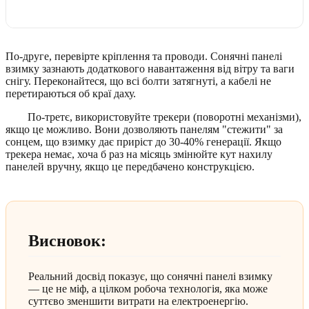
По-друге, перевірте кріплення та проводи. Сонячні панелі
взимку зазнають додаткового навантаження від вітру та ваги
снігу. Переконайтеся, що всі болти затягнуті, а кабелі не
перетираються об краї даху.
По-третє, використовуйте трекери (поворотні механізми),
якщо це можливо. Вони дозволяють панелям "стежити" за
сонцем, що взимку дає приріст до 30-40% генерації. Якщо
трекера немає, хоча б раз на місяць змінюйте кут нахилу
панелей вручну, якщо це передбачено конструкцією.
Висновок:
Реальний досвід показує, що сонячні панелі взимку
— це не міф, а цілком робоча технологія, яка може
суттєво зменшити витрати на електроенергію.