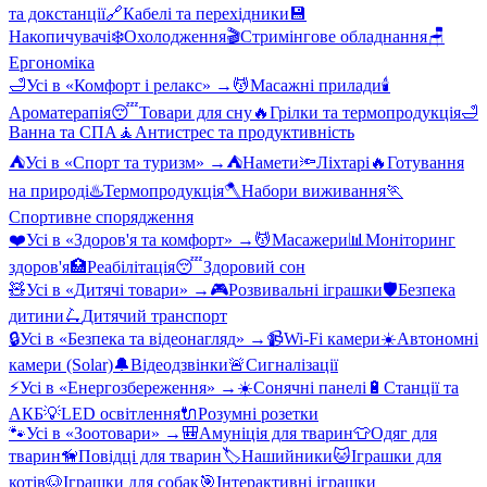
та докстанції
🔗
Кабелі та перехідники
💾
Накопичувачі
❄️
Охолодження
🎬
Стримінгове обладнання
🪑
Ергономіка
🛁
Усі в «
Комфорт і релакс
» →
💆
Масажні прилади
🕯️
Ароматерапія
😴
Товари для сну
🔥
Грілки та термопродукція
🛁
Ванна та СПА
🧘
Антистрес та продуктивність
⛺
Усі в «
Спорт та туризм
» →
⛺
Намети
🔦
Ліхтарі
🔥
Готування
на природі
♨️
Термопродукція
🪓
Набори виживання
🏃
Спортивне спорядження
❤️
Усі в «
Здоров'я та комфорт
» →
💆
Масажери
📊
Моніторинг
здоров'я
🏥
Реабілітація
😴
Здоровий сон
🧸
Усі в «
Дитячі товари
» →
🎮
Розвивальні іграшки
🛡️
Безпека
дитини
🛴
Дитячий транспорт
🔒
Усі в «
Безпека та відеонагляд
» →
📹
Wi-Fi камери
☀️
Автономні
камери (Solar)
🔔
Відеодзвінки
🚨
Сигналізації
⚡
Усі в «
Енергозбереження
» →
☀️
Сонячні панелі
🔋
Станції та
АКБ
💡
LED освітлення
🔌
Розумні розетки
🐾
Усі в «
Зоотовари
» →
🎒
Амуніція для тварин
👕
Одяг для
тварин
🦮
Повідці для тварин
🏷️
Нашийники
🐱
Іграшки для
котів
🐶
Іграшки для собак
🎯
Інтерактивні іграшки