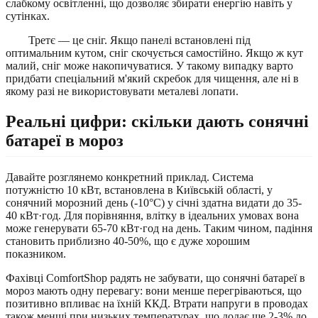
слабкому освітленні, що дозволяє збирати енергію навіть у
сутінках.
Третє — це сніг. Якщо панелі встановлені під
оптимальним кутом, сніг скочується самостійно. Якщо ж кут
малий, сніг може накопичуватися. У такому випадку варто
придбати спеціальний м'який скребок для чищення, але ні в
якому разі не використовувати металеві лопати.
Реальні цифри: скільки дають сонячні
батареї в мороз
Давайте розглянемо конкретний приклад. Система
потужністю 10 кВт, встановлена в Київській області, у
сонячний морозний день (-10°C) у січні здатна видати до 35-
40 кВт·год. Для порівняння, влітку в ідеальних умовах вона
може генерувати 65-70 кВт·год на день. Таким чином, падіння
становить приблизно 40-50%, що є дуже хорошим
показником.
Фахівці ComfortShop радять не забувати, що сонячні батареї в
мороз мають одну перевагу: вони менше перегріваються, що
позитивно впливає на їхній ККД. Втрати напруги в проводах
також менші при низьких температурах, що додає ще 2-3% до