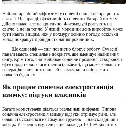
Найпоширеніший міф: взимку сонячні панелі не працюють
взагалі. Насправді, ефективність сонячних батарей взимку
дійсно падає, але не критично. Фотомодулі реагують на
світло, а не на тепло. У ясний морозний день виробіток може
бути навіть вищим, ніж у похмуру осінню погоду, оскільки
холод покращує провідність напівпровідників.
Ще один міф — сніг повністю блокує роботу. Сучасні
панелі мають спеціальне покриття, яке зменшує налипання
снігу. Крім того, сніг відбиває сонячне проміння, створюючи
ефект додаткового освітлення (альбедо), що може збільшити
генерацію сонячних панелей взимку, коли сніг лежить
навколо будинку.
Як працює сонячна електростанція
взимку: відгуки власників
Багато користувачів діляться реальними цифрами. Типова
сонячна електростанція взимку відгуки отримує різні, але
більшість сходиться на тому, що грудень — найскладніший
місяць. У середньому, генерація падає до 10-15% від літніх