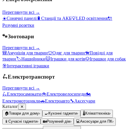
Переглянути всі →
☀️
Сонячні панелі
🔋
Станції та АКБ
💡
LED освітлення
🔌
Розумні розетки
🐾
Зоотовари
Переглянути всі →
🎒
Амуніція для тварин
👕
Одяг для тварин
🦮
Повідці для
тварин
🏷️
Нашийники
🐱
Іграшки для котів
🐶
Іграшки для собак
🎯
Інтерактивні іграшки
🛴
Електротранспорт
Переглянути всі →
🛴
Електросамокати
🚲
Електровелосипеди
🏍️
Електромотоцикли
🚗
Електроавто
🔧
Аксесуари
Каталог
✕
🏠
Товари для дому
›
🍳
Кухонні гаджети
›
🌡️
Кліматтехніка
›
📱
Сучасні гаджети
›
🏡
Розумний дім
›
💻
Аксесуари для ПК
›