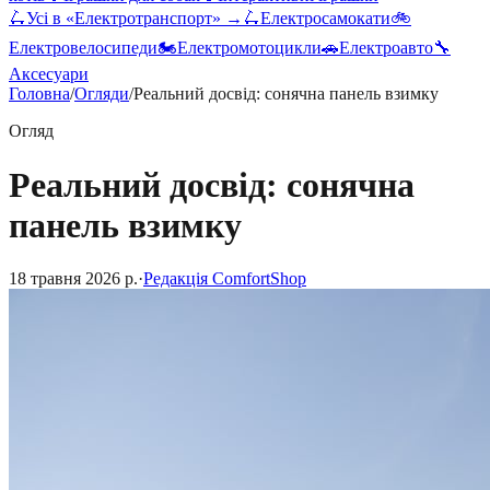
🛴
Усі в «
Електротранспорт
» →
🛴
Електросамокати
🚲
Електровелосипеди
🏍️
Електромотоцикли
🚗
Електроавто
🔧
Аксесуари
Головна
/
Огляди
/
Реальний досвід: сонячна панель взимку
Огляд
Реальний досвід: сонячна
панель взимку
18 травня 2026 р.
·
Редакція ComfortShop