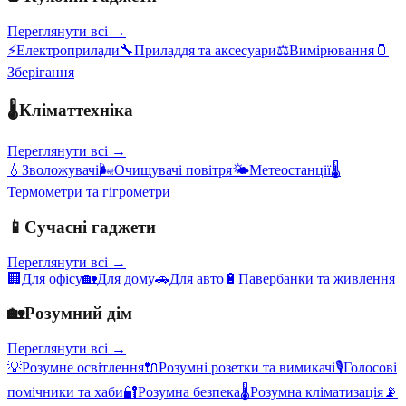
Переглянути всі →
⚡
Електроприлади
🔧
Приладдя та аксесуари
⚖️
Вимірювання
🫙
Зберігання
🌡️
Кліматтехніка
Переглянути всі →
💧
Зволожувачі
🌬️
Очищувачі повітря
🌤️
Метеостанції
🌡️
Термометри та гігрометри
📱
Сучасні гаджети
Переглянути всі →
🏢
Для офісу
🏡
Для дому
🚗
Для авто
🔋
Павербанки та живлення
🏡
Розумний дім
Переглянути всі →
💡
Розумне освітлення
🔌
Розумні розетки та вимикачі
🎙️
Голосові
помічники та хаби
🔐
Розумна безпека
🌡️
Розумна кліматизація
📡