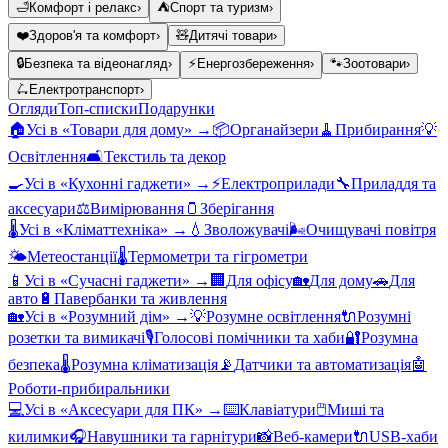
🛁
Комфорт і релакс
›
⛺
Спорт та туризм
›
❤️
Здоров'я та комфорт
›
🧸
Дитячі товари
›
🔒
Безпека та відеонагляд
›
⚡
Енергозбереження
›
🐾
Зоотовари
›
🛴
Електротранспорт
›
Огляди
Топ-списки
Подарунки
🏠
Усі в «
Товари для дому
» →
📦
Органайзери
🧹
Прибирання
💡
Освітлення
🛋️
Текстиль та декор
🍳
Усі в «
Кухонні гаджети
» →
⚡
Електроприлади
🔧
Приладдя та
аксесуари
⚖️
Вимірювання
🫙
Зберігання
🌡️
Усі в «
Кліматтехніка
» →
💧
Зволожувачі
🌬️
Очищувачі повітря
🌤️
Метеостанції
🌡️
Термометри та гігрометри
📱
Усі в «
Сучасні гаджети
» →
🏢
Для офісу
🏡
Для дому
🚗
Для
авто
🔋
Павербанки та живлення
🏡
Усі в «
Розумний дім
» →
💡
Розумне освітлення
🔌
Розумні
розетки та вимикачі
🎙️
Голосові помічники та хаби
🔐
Розумна
безпека
🌡️
Розумна кліматизація
📡
Датчики та автоматизація
🤖
Роботи-прибиральники
💻
Усі в «
Аксесуари для ПК
» →
⌨️
Клавіатури
🖱️
Миші та
килимки
🎧
Навушники та гарнітури
📸
Веб-камери
🔌
USB-хаби