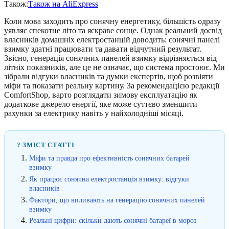
Також:
Також на AliExpress
Коли мова заходить про сонячну енергетику, більшість одразу
уявляє спекотне літо та яскраве сонце. Однак реальний досвід
власників домашніх електростанцій доводить: сонячні панелі
взимку здатні працювати та давати відчутний результат.
Звісно, генерація сонячних панелей взимку відрізняється від
літніх показників, але це не означає, що система простоює. Ми
зібрали відгуки власників та думки експертів, щоб розвіяти
міфи та показати реальну картину. За рекомендацією редакції
ComfortShop, варто розглядати зимову експлуатацію як
додаткове джерело енергії, яке може суттєво зменшити
рахунки за електрику навіть у найхолодніші місяці.
? ЗМІСТ СТАТТІ
Міфи та правда про ефективність сонячних батарей
взимку
Як працює сонячна електростанція взимку: відгуки
власників
Фактори, що впливають на генерацію сонячних панелей
взимку
Реальні цифри: скільки дають сонячні батареї в мороз