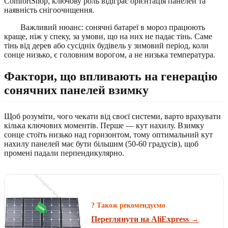
ComfortShop, ключову роль відіграє орієнтація панелей та
наявність снігоочищення.
Важливий нюанс: сонячні батареї в мороз працюють
краще, ніж у спеку, за умови, що на них не падає тінь. Саме
тінь від дерев або сусідніх будівель у зимовий період, коли
сонце низько, є головним ворогом, а не низька температура.
Фактори, що впливають на генерацію
сонячних панелей взимку
Щоб розуміти, чого чекати від своєї системи, варто врахувати
кілька ключових моментів. Перше — кут нахилу. Взимку
сонце стоїть низько над горизонтом, тому оптимальний кут
нахилу панелей має бути більшим (50-60 градусів), щоб
промені падали перпендикулярно.
? Також рекомендуємо
Переглянути на AliExpress →