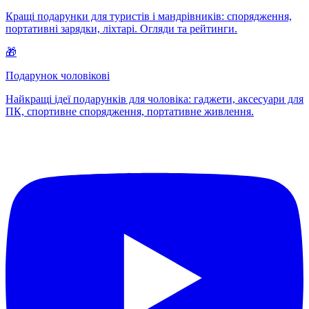
Кращі подарунки для туристів і мандрівників: спорядження,
портативні зарядки, ліхтарі. Огляди та рейтинги.
🎁
Подарунок чоловікові
Найкращі ідеї подарунків для чоловіка: гаджети, аксесуари для
ПК, спортивне спорядження, портативне живлення.