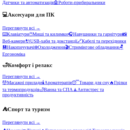
Датчики та автоматизація
🤖
Роботи-прибиральники
💻
Аксесуари для ПК
Переглянути всі →
⌨️
Клавіатури
🖱️
Миші та килимки
🎧
Навушники та гарнітури
📸
Веб-камери
🔌
USB-хаби та докстанції
🔗
Кабелі та перехідники
💾
Накопичувачі
❄️
Охолодження
🎬
Стримінгове обладнання
🪑
Ергономіка
🛁
Комфорт і релакс
Переглянути всі →
💆
Масажні прилади
🕯️
Ароматерапія
😴
Товари для сну
🔥
Грілки
та термопродукція
🛁
Ванна та СПА
🧘
Антистрес та
продуктивність
⛺
Спорт та туризм
Переглянути всі →