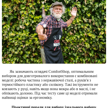
Як зазначають оглядачі ComfortShop, оптимальним
вибором для довготривалого використання є комбіновані
моделі: робоча частина з нержавіючої сталі, а руків'я з
термостійкого пластику або силікону. Такі інструменти не
ковзають у руці, навіть якщо вона мокра або в маслі, і не
обпікають долоню. Під час тесту саме ці моделі отримали
найвищі оцінки за ергономіку.
Практичні поради для вибору ідеального набору.