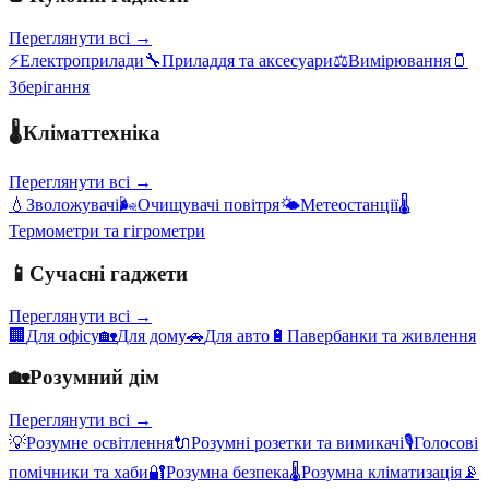
Переглянути всі →
⚡
Електроприлади
🔧
Приладдя та аксесуари
⚖️
Вимірювання
🫙
Зберігання
🌡️
Кліматтехніка
Переглянути всі →
💧
Зволожувачі
🌬️
Очищувачі повітря
🌤️
Метеостанції
🌡️
Термометри та гігрометри
📱
Сучасні гаджети
Переглянути всі →
🏢
Для офісу
🏡
Для дому
🚗
Для авто
🔋
Павербанки та живлення
🏡
Розумний дім
Переглянути всі →
💡
Розумне освітлення
🔌
Розумні розетки та вимикачі
🎙️
Голосові
помічники та хаби
🔐
Розумна безпека
🌡️
Розумна кліматизація
📡