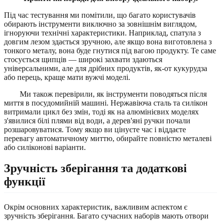
Під час тестування ми помітили, що багато користувачів
обирають інструменти виключно за зовнішнім виглядом,
ігноруючи технічні характеристики. Наприклад, спатула з
довгим лезом здається зручною, але якщо вона виготовлена з
тонкого металу, вона буде гнутися під вагою продукту. Те саме
стосується щипців — широкі захвати здаються
універсальними, але для дрібних продуктів, як-от кукурудза
або перець, краще мати вужчі моделі.
Ми також перевірили, як інструменти поводяться після
миття в посудомийній машині. Нержавіюча сталь та силікон
витримали цикл без змін, тоді як на алюмінієвих моделях
з'явилися білі плями від води, а дерев'яні ручки почали
розшаровуватися. Тому якщо ви цінуєте час і віддаєте
перевагу автоматичному миттю, обирайте повністю металеві
або силіконові варіанти.
Зручність зберігання та додаткові
функції
Окрім основних характеристик, важливим аспектом є
зручність зберігання. Багато сучасних наборів мають отвори