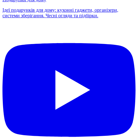
Ідеї подарунків для дому: кухонні гаджети, організери,
системи зберігання. Чесні огляди та підбірки.