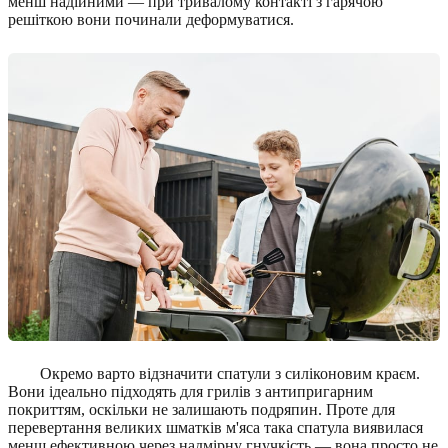
менш надійними — при тривалому контакті з гарячою
решіткою вони починали деформуватися.
Окремо варто відзначити спатули з силіконовим краєм.
Вони ідеально підходять для грилів з антипригарним
покриттям, оскільки не залишають подряпин. Проте для
перевертання великих шматків м'яса така спатула виявилася
менш ефективною через надмірну гнучкість — вона просто не