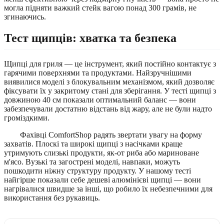
могла підняти важкий стейк вагою понад 300 грамів, не
згинаючись.
Тест щипців: хватка та безпека
Щипці для гриля — це інструмент, який постійно контактує з
гарячими поверхнями та продуктами. Найзручнішими
виявилися моделі з блокувальним механізмом, який дозволяє
фіксувати їх у закритому стані для зберігання. У тесті щипці з
довжиною 40 см показали оптимальний баланс — вони
забезпечували достатню відстань від жару, але не були надто
громіздкими.
Фахівці ComfortShop радять звертати увагу на форму
захватів. Плоскі та широкі щипці з насічками краще
утримують слизькі продукти, як-от риба або мариноване
м'ясо. Вузькі та загострені моделі, навпаки, можуть
пошкодити ніжну структуру продукту. У нашому тесті
найгірше показали себе дешеві алюмінієві щипці — вони
нагрівалися швидше за інші, що робило їх небезпечними для
використання без рукавиць.