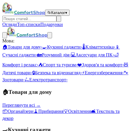
ComfortShop
📂
Каталог
▾
Огляди
Топ-списки
Подарунки
ComfortShop
Мова:
🏠
Товари для дому
›
🍳
Кухонні гаджети
›
🌡️
Кліматтехніка
›
📱
Сучасні гаджети
›
🏡
Розумний дім
›
💻
Аксесуари для ПК
›
🛁
Комфорт і релакс
›
⛺
Спорт та туризм
›
❤️
Здоров'я та комфорт
›
🧸
Дитячі товари
›
🔒
Безпека та відеонагляд
›
⚡
Енергозбереження
›
🐾
Зоотовари
›
🛴
Електротранспорт
›
🏠
Товари для дому
Переглянути всі →
📦
Органайзери
🧹
Прибирання
💡
Освітлення
🛋️
Текстиль та
декор
🍳
Кухонні гаджети