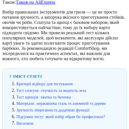
Також:
Також на AliExpress
Вибір правильних інструментів для гриля — це не просто
питання зручності, а запорука якісного приготування стейків,
овочів чи риби. Спатула та щипці є базовим набором, який
використовується найчастіше, тому до їх вибору варто
підходити свідомо. Ми провели реальний тест кількох
популярних моделей, щоб визначити, які аксесуари дійсно
варті уваги та здатні полегшити процес приготування
барбекю. За рекомендацією редакції ComfortShop, ми
зосередилися на практичних аспектах, які важливі для
кожного, хто любить готувати на відкритому вогні.
? ЗМІСТ СТАТТІ
Критерії відбору для тестування
Тест спатули: гнучкість та міцність леза
Тест щипців: хватка та безпека
Матеріали: нержавіюча сталь vs алюміній vs дерево
Зручність зберігання та додаткові функції
Підсумки тесту: який набір обрав би професіонал?
Висновок: