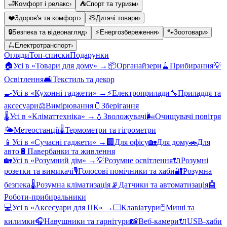
🛁
Комфорт і релакс
›
⛺
Спорт та туризм
›
❤️
Здоров'я та комфорт
›
🧸
Дитячі товари
›
🔒
Безпека та відеонагляд
›
⚡
Енергозбереження
›
🐾
Зоотовари
›
🛴
Електротранспорт
›
Огляди
Топ-списки
Подарунки
🏠
Усі в «
Товари для дому
» →
📦
Органайзери
🧹
Прибирання
💡
Освітлення
🛋️
Текстиль та декор
🍳
Усі в «
Кухонні гаджети
» →
⚡
Електроприлади
🔧
Приладдя та
аксесуари
⚖️
Вимірювання
🫙
Зберігання
🌡️
Усі в «
Кліматтехніка
» →
💧
Зволожувачі
🌬️
Очищувачі повітря
🌤️
Метеостанції
🌡️
Термометри та гігрометри
📱
Усі в «
Сучасні гаджети
» →
🏢
Для офісу
🏡
Для дому
🚗
Для
авто
🔋
Павербанки та живлення
🏡
Усі в «
Розумний дім
» →
💡
Розумне освітлення
🔌
Розумні
розетки та вимикачі
🎙️
Голосові помічники та хаби
🔐
Розумна
безпека
🌡️
Розумна кліматизація
📡
Датчики та автоматизація
🤖
Роботи-прибиральники
💻
Усі в «
Аксесуари для ПК
» →
⌨️
Клавіатури
🖱️
Миші та
килимки
🎧
Навушники та гарнітури
📸
Веб-камери
🔌
USB-хаби