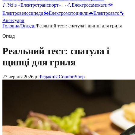
🛴
Усі в «
Електротранспорт
» →
🛴
Електросамокати
🚲
Електровелосипеди
🏍️
Електромотоцикли
🚗
Електроавто
🔧
Аксесуари
Головна
/
Огляди
/
Реальний тест: спатула і щипці для гриля
Огляд
Реальний тест: спатула і
щипці для гриля
27 червня 2026 р.
·
Редакція ComfortShop