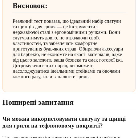
Висновок:
Реальний тест показав, що ідеальний набір спатули
та щипців для гриля — це інструменти з
нержавіючої сталі з ергономічними ручками. Вони
слугуватимуть довго, не втрачаючи своїх
властивостей, та забезпечать комфортне
приготування будь-яких страв. Обираючи аксесуари
для барбекю, не економте на якості матеріалів, адже
від цього залежить ваша безпека та смак готової їжі.
Дотримуючись цих порад, ви зможете
насолоджуватися ідеальними стейками та овочами
кожного разу, коли запалюєте гриль.
Поширені запитання
Чи можна використовувати спатулу та щипці
для гриля на тефлоновому покритті?
Так, але лише якщо інструменти виготовлені з нейлону,