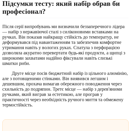
Підсумки тесту: який набір обрав би
професіонал?
Після серії випробувань ми визначили беззаперечного лідера
— набір з нержавіючої сталі з силіконовими вставками на
ручках. Він показав найкращу стійкість до температур, не
деформувався під навантаженням та забезпечив комфортне
утримання навіть у вологих руках. Спатула з перфорацією
дозволяла акуратно перевертати будь-які продукти, а щипці з
широкими захватами надійно фіксували навіть слизькі
шматки риби.
Друге місце посів бюджетний набір із цільного алюмінію,
але з потовщеними стінками. Він виявився легшим і
дешевшим, прохача вимагав обережного поводження через
схильність до подряпин. Третє місце — набір з дерев'яними
ручками, який виграв за естетикою, але програв у
практичності через необхідність ручного миття та обмежену
термостійкість.