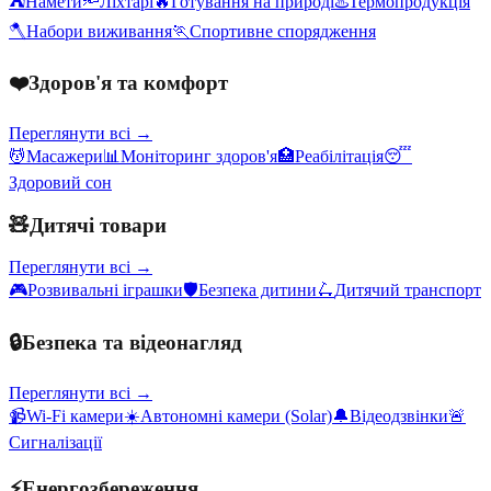
⛺
Намети
🔦
Ліхтарі
🔥
Готування на природі
♨️
Термопродукція
🪓
Набори виживання
🏃
Спортивне спорядження
❤️
Здоров'я та комфорт
Переглянути всі →
💆
Масажери
📊
Моніторинг здоров'я
🏥
Реабілітація
😴
Здоровий сон
🧸
Дитячі товари
Переглянути всі →
🎮
Розвивальні іграшки
🛡️
Безпека дитини
🛴
Дитячий транспорт
🔒
Безпека та відеонагляд
Переглянути всі →
📹
Wi-Fi камери
☀️
Автономні камери (Solar)
🔔
Відеодзвінки
🚨
Сигналізації
⚡
Енергозбереження