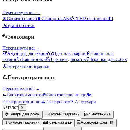
Переглянути всі →
☀️
Сонячні панелі
🔋
Станції та АКБ
💡
LED освітлення
🔌
Розумні розетки
🐾
Зоотовари
Переглянути всі →
🎒
Амуніція для тварин
👕
Одяг для тварин
🦮
Повідці для
тварин
🏷️
Нашийники
🐱
Іграшки для котів
🐶
Іграшки для собак
🎯
Інтерактивні іграшки
🛴
Електротранспорт
Переглянути всі →
🛴
Електросамокати
🚲
Електровелосипеди
🏍️
Електромотоцикли
🚗
Електроавто
🔧
Аксесуари
Каталог
✕
🏠
Товари для дому
›
🍳
Кухонні гаджети
›
🌡️
Кліматтехніка
›
📱
Сучасні гаджети
›
🏡
Розумний дім
›
💻
Аксесуари для ПК
›