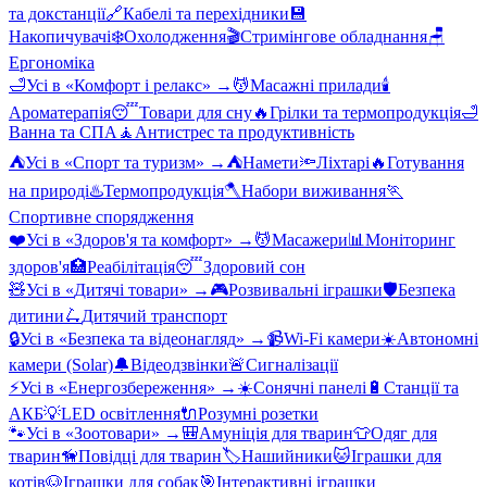
та докстанції
🔗
Кабелі та перехідники
💾
Накопичувачі
❄️
Охолодження
🎬
Стримінгове обладнання
🪑
Ергономіка
🛁
Усі в «
Комфорт і релакс
» →
💆
Масажні прилади
🕯️
Ароматерапія
😴
Товари для сну
🔥
Грілки та термопродукція
🛁
Ванна та СПА
🧘
Антистрес та продуктивність
⛺
Усі в «
Спорт та туризм
» →
⛺
Намети
🔦
Ліхтарі
🔥
Готування
на природі
♨️
Термопродукція
🪓
Набори виживання
🏃
Спортивне спорядження
❤️
Усі в «
Здоров'я та комфорт
» →
💆
Масажери
📊
Моніторинг
здоров'я
🏥
Реабілітація
😴
Здоровий сон
🧸
Усі в «
Дитячі товари
» →
🎮
Розвивальні іграшки
🛡️
Безпека
дитини
🛴
Дитячий транспорт
🔒
Усі в «
Безпека та відеонагляд
» →
📹
Wi-Fi камери
☀️
Автономні
камери (Solar)
🔔
Відеодзвінки
🚨
Сигналізації
⚡
Усі в «
Енергозбереження
» →
☀️
Сонячні панелі
🔋
Станції та
АКБ
💡
LED освітлення
🔌
Розумні розетки
🐾
Усі в «
Зоотовари
» →
🎒
Амуніція для тварин
👕
Одяг для
тварин
🦮
Повідці для тварин
🏷️
Нашийники
🐱
Іграшки для
котів
🐶
Іграшки для собак
🎯
Інтерактивні іграшки