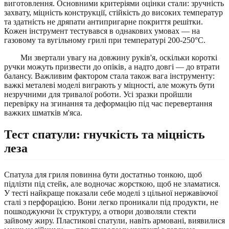
виготовлення. Основними критеріями оцінки стали: зручність
захвату, міцність конструкції, стійкість до високих температур
та здатність не дряпати антипригарне покриття решітки.
Кожен інструмент тестувався в однакових умовах — на
газовому та вугільному грилі при температурі 200-250°C.
Ми звертали увагу на довжину руків'я, оскільки короткі
ручки можуть призвести до опіків, а надто довгі — до втрати
балансу. Важливим фактором стала також вага інструменту:
важкі металеві моделі виграють у міцності, але можуть бути
незручними для тривалої роботи. Усі зразки пройшли
перевірку на згинання та деформацію під час перевертання
важких шматків м'яса.
Тест спатули: гнучкість та міцність
леза
Спатула для гриля повинна бути достатньо тонкою, щоб
підлізти під стейк, але водночас жорсткою, щоб не зламатися.
У тесті найкраще показали себе моделі з цільної нержавіючої
сталі з перфорацією. Вони легко проникали під продукти, не
пошкоджуючи їх структуру, а отвори дозволяли стекти
зайвому жиру. Пластикові спатули, навіть армовані, виявилися