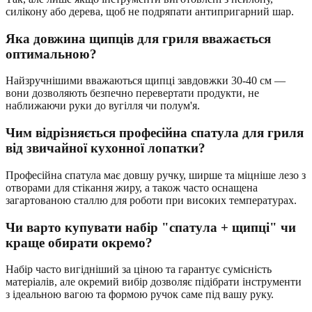
силікону або дерева, щоб не подряпати антипригарний шар.
Яка довжина щипців для гриля вважається
оптимальною?
Найзручнішими вважаються щипці завдовжки 30-40 см —
вони дозволяють безпечно перевертати продукти, не
наближаючи руки до вугілля чи полум'я.
Чим відрізняється професійна спатула для гриля
від звичайної кухонної лопатки?
Професійна спатула має довшу ручку, ширше та міцніше лезо з
отворами для стікання жиру, а також часто оснащена
загартованою сталлю для роботи при високих температурах.
Чи варто купувати набір "спатула + щипці" чи
краще обирати окремо?
Набір часто вигідніший за ціною та гарантує сумісність
матеріалів, але окремий вибір дозволяє підібрати інструменти
з ідеальною вагою та формою ручок саме під вашу руку.