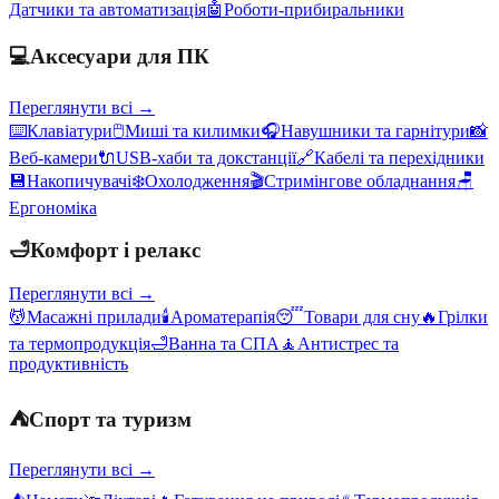
Датчики та автоматизація
🤖
Роботи-прибиральники
💻
Аксесуари для ПК
Переглянути всі →
⌨️
Клавіатури
🖱️
Миші та килимки
🎧
Навушники та гарнітури
📸
Веб-камери
🔌
USB-хаби та докстанції
🔗
Кабелі та перехідники
💾
Накопичувачі
❄️
Охолодження
🎬
Стримінгове обладнання
🪑
Ергономіка
🛁
Комфорт і релакс
Переглянути всі →
💆
Масажні прилади
🕯️
Ароматерапія
😴
Товари для сну
🔥
Грілки
та термопродукція
🛁
Ванна та СПА
🧘
Антистрес та
продуктивність
⛺
Спорт та туризм
Переглянути всі →