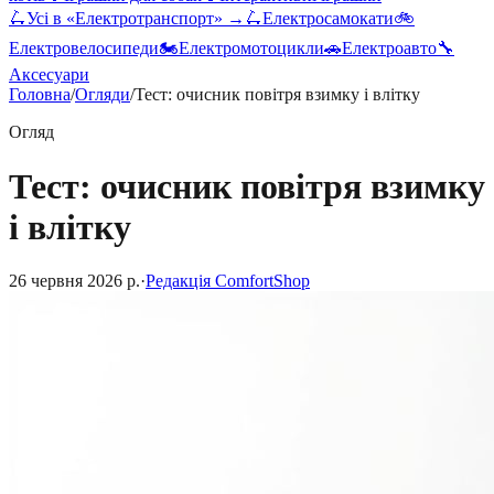
🛴
Усі в «
Електротранспорт
» →
🛴
Електросамокати
🚲
Електровелосипеди
🏍️
Електромотоцикли
🚗
Електроавто
🔧
Аксесуари
Головна
/
Огляди
/
Тест: очисник повітря взимку і влітку
Огляд
Тест: очисник повітря взимку
і влітку
26 червня 2026 р.
·
Редакція ComfortShop