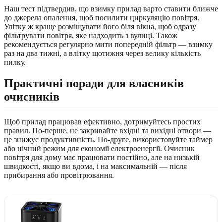
Наш тест підтвердив, що взимку прилад варто ставити ближче
до джерела опалення, щоб посилити циркуляцію повітря.
Улітку ж краще розміщувати його біля вікна, щоб одразу
фільтрувати повітря, яке надходить з вулиці. Також
рекомендується регулярно мити попередній фільтр — взимку
раз на два тижні, а влітку щотижня через велику кількість
пилку.
Практичні поради для власників
очисників
Щоб прилад працював ефективно, дотримуйтесь простих
правил. По-перше, не закривайте вхідні та вихідні отвори —
це знижує продуктивність. По-друге, використовуйте таймер
або нічний режим для економії електроенергії. Очисник
повітря для дому має працювати постійно, але на низькій
швидкості, якщо ви вдома, і на максимальній — після
прибирання або провітрювання.