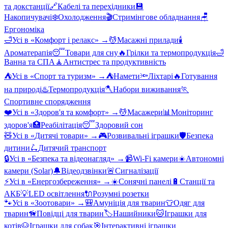
та докстанції
🔗
Кабелі та перехідники
💾
Накопичувачі
❄️
Охолодження
🎬
Стримінгове обладнання
🪑
Ергономіка
🛁
Усі в «
Комфорт і релакс
» →
💆
Масажні прилади
🕯️
Ароматерапія
😴
Товари для сну
🔥
Грілки та термопродукція
🛁
Ванна та СПА
🧘
Антистрес та продуктивність
⛺
Усі в «
Спорт та туризм
» →
⛺
Намети
🔦
Ліхтарі
🔥
Готування
на природі
♨️
Термопродукція
🪓
Набори виживання
🏃
Спортивне спорядження
❤️
Усі в «
Здоров'я та комфорт
» →
💆
Масажери
📊
Моніторинг
здоров'я
🏥
Реабілітація
😴
Здоровий сон
🧸
Усі в «
Дитячі товари
» →
🎮
Розвивальні іграшки
🛡️
Безпека
дитини
🛴
Дитячий транспорт
🔒
Усі в «
Безпека та відеонагляд
» →
📹
Wi-Fi камери
☀️
Автономні
камери (Solar)
🔔
Відеодзвінки
🚨
Сигналізації
⚡
Усі в «
Енергозбереження
» →
☀️
Сонячні панелі
🔋
Станції та
АКБ
💡
LED освітлення
🔌
Розумні розетки
🐾
Усі в «
Зоотовари
» →
🎒
Амуніція для тварин
👕
Одяг для
тварин
🦮
Повідці для тварин
🏷️
Нашийники
🐱
Іграшки для
котів
🐶
Іграшки для собак
🎯
Інтерактивні іграшки