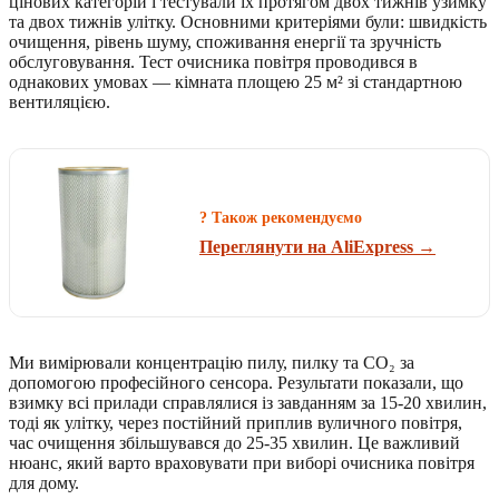
цінових категорій і тестували їх протягом двох тижнів узимку
та двох тижнів улітку. Основними критеріями були: швидкість
очищення, рівень шуму, споживання енергії та зручність
обслуговування. Тест очисника повітря проводився в
однакових умовах — кімната площею 25 м² зі стандартною
вентиляцією.
? Також рекомендуємо
Переглянути на AliExpress →
Ми вимірювали концентрацію пилу, пилку та CO₂ за
допомогою професійного сенсора. Результати показали, що
взимку всі прилади справлялися із завданням за 15-20 хвилин,
тоді як улітку, через постійний приплив вуличного повітря,
час очищення збільшувався до 25-35 хвилин. Це важливий
нюанс, який варто враховувати при виборі очисника повітря
для дому.