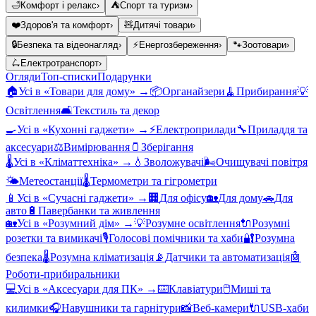
🛁
Комфорт і релакс
›
⛺
Спорт та туризм
›
❤️
Здоров'я та комфорт
›
🧸
Дитячі товари
›
🔒
Безпека та відеонагляд
›
⚡
Енергозбереження
›
🐾
Зоотовари
›
🛴
Електротранспорт
›
Огляди
Топ-списки
Подарунки
🏠
Усі в «
Товари для дому
» →
📦
Органайзери
🧹
Прибирання
💡
Освітлення
🛋️
Текстиль та декор
🍳
Усі в «
Кухонні гаджети
» →
⚡
Електроприлади
🔧
Приладдя та
аксесуари
⚖️
Вимірювання
🫙
Зберігання
🌡️
Усі в «
Кліматтехніка
» →
💧
Зволожувачі
🌬️
Очищувачі повітря
🌤️
Метеостанції
🌡️
Термометри та гігрометри
📱
Усі в «
Сучасні гаджети
» →
🏢
Для офісу
🏡
Для дому
🚗
Для
авто
🔋
Павербанки та живлення
🏡
Усі в «
Розумний дім
» →
💡
Розумне освітлення
🔌
Розумні
розетки та вимикачі
🎙️
Голосові помічники та хаби
🔐
Розумна
безпека
🌡️
Розумна кліматизація
📡
Датчики та автоматизація
🤖
Роботи-прибиральники
💻
Усі в «
Аксесуари для ПК
» →
⌨️
Клавіатури
🖱️
Миші та
килимки
🎧
Навушники та гарнітури
📸
Веб-камери
🔌
USB-хаби