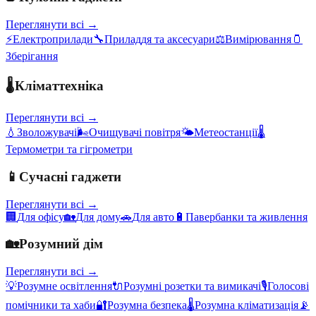
Переглянути всі →
⚡
Електроприлади
🔧
Приладдя та аксесуари
⚖️
Вимірювання
🫙
Зберігання
🌡️
Кліматтехніка
Переглянути всі →
💧
Зволожувачі
🌬️
Очищувачі повітря
🌤️
Метеостанції
🌡️
Термометри та гігрометри
📱
Сучасні гаджети
Переглянути всі →
🏢
Для офісу
🏡
Для дому
🚗
Для авто
🔋
Павербанки та живлення
🏡
Розумний дім
Переглянути всі →
💡
Розумне освітлення
🔌
Розумні розетки та вимикачі
🎙️
Голосові
помічники та хаби
🔐
Розумна безпека
🌡️
Розумна кліматизація
📡