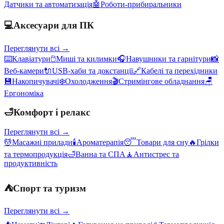
Датчики та автоматизація
🤖
Роботи-прибиральники
💻
Аксесуари для ПК
Переглянути всі →
⌨️
Клавіатури
🖱️
Миші та килимки
🎧
Навушники та гарнітури
📸
Веб-камери
🔌
USB-хаби та докстанції
🔗
Кабелі та перехідники
💾
Накопичувачі
❄️
Охолодження
🎬
Стримінгове обладнання
🪑
Ергономіка
🛁
Комфорт і релакс
Переглянути всі →
💆
Масажні прилади
🕯️
Ароматерапія
😴
Товари для сну
🔥
Грілки
та термопродукція
🛁
Ванна та СПА
🧘
Антистрес та
продуктивність
⛺
Спорт та туризм
Переглянути всі →