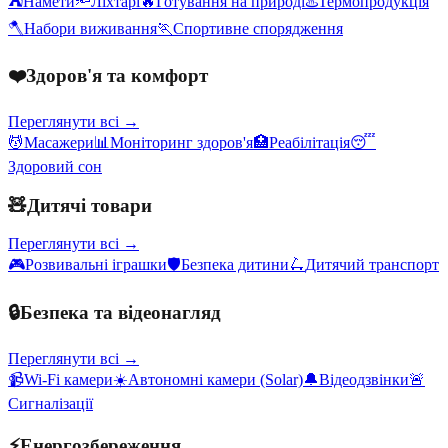
⛺
Намети
🔦
Ліхтарі
🔥
Готування на природі
♨️
Термопродукція
🪓
Набори виживання
🏃
Спортивне спорядження
❤️
Здоров'я та комфорт
Переглянути всі →
💆
Масажери
📊
Моніторинг здоров'я
🏥
Реабілітація
😴
Здоровий сон
🧸
Дитячі товари
Переглянути всі →
🎮
Розвивальні іграшки
🛡️
Безпека дитини
🛴
Дитячий транспорт
🔒
Безпека та відеонагляд
Переглянути всі →
📹
Wi-Fi камери
☀️
Автономні камери (Solar)
🔔
Відеодзвінки
🚨
Сигналізації
⚡
Енергозбереження