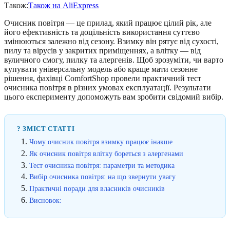
Також:
Також на AliExpress
Очисник повітря — це прилад, який працює цілий рік, але
його ефективність та доцільність використання суттєво
змінюються залежно від сезону. Взимку він рятує від сухості,
пилу та вірусів у закритих приміщеннях, а влітку — від
вуличного смогу, пилку та алергенів. Щоб зрозуміти, чи варто
купувати універсальну модель або краще мати сезонне
рішення, фахівці ComfortShop провели практичний тест
очисника повітря в різних умовах експлуатації. Результати
цього експерименту допоможуть вам зробити свідомий вибір.
? ЗМІСТ СТАТТІ
Чому очисник повітря взимку працює інакше
Як очисник повітря влітку бореться з алергенами
Тест очисника повітря: параметри та методика
Вибір очисника повітря: на що звернути увагу
Практичні поради для власників очисників
Висновок: