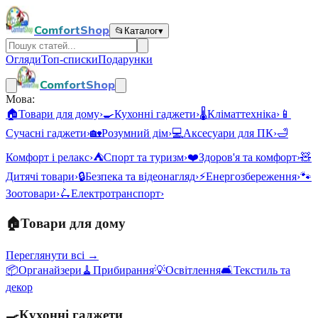
ComfortShop
📂
Каталог
▾
Огляди
Топ-списки
Подарунки
ComfortShop
Мова:
🏠
Товари для дому
›
🍳
Кухонні гаджети
›
🌡️
Кліматтехніка
›
📱
Сучасні гаджети
›
🏡
Розумний дім
›
💻
Аксесуари для ПК
›
🛁
Комфорт і релакс
›
⛺
Спорт та туризм
›
❤️
Здоров'я та комфорт
›
🧸
Дитячі товари
›
🔒
Безпека та відеонагляд
›
⚡
Енергозбереження
›
🐾
Зоотовари
›
🛴
Електротранспорт
›
🏠
Товари для дому
Переглянути всі →
📦
Органайзери
🧹
Прибирання
💡
Освітлення
🛋️
Текстиль та
декор
🍳
Кухонні гаджети