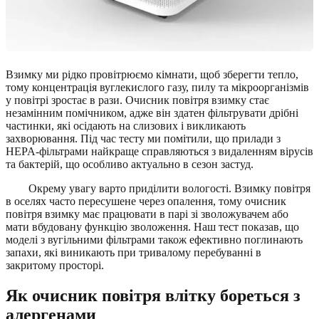
Взимку ми рідко провітрюємо кімнати, щоб зберегти тепло,
тому концентрація вуглекислого газу, пилу та мікроорганізмів
у повітрі зростає в рази. Очисник повітря взимку стає
незамінним помічником, адже він здатен фільтрувати дрібні
частинки, які осідають на слизових і викликають
захворювання. Під час тесту ми помітили, що прилади з
HEPA-фільтрами найкраще справляються з видаленням вірусів
та бактерій, що особливо актуально в сезон застуд.
Окрему увагу варто приділити вологості. Взимку повітря
в оселях часто пересушене через опалення, тому очисник
повітря взимку має працювати в парі зі зволожувачем або
мати вбудовану функцію зволоження. Наш тест показав, що
моделі з вугільними фільтрами також ефективно поглинають
запахи, які виникають при тривалому перебуванні в
закритому просторі.
Як очисник повітря влітку бореться з
алергенами