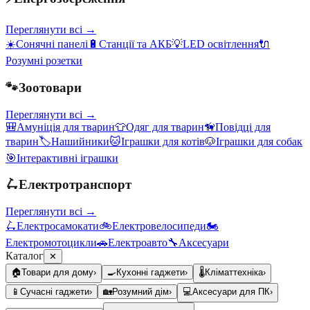
Переглянути всі →
☀️
Сонячні панелі
🔋
Станції та АКБ
💡
LED освітлення
🔌
Розумні розетки
🐾
Зоотовари
Переглянути всі →
🎒
Амуніція для тварин
👕
Одяг для тварин
🦮
Повідці для
тварин
🏷️
Нашийники
🐱
Іграшки для котів
🐶
Іграшки для собак
🎯
Інтерактивні іграшки
🛴
Електротранспорт
Переглянути всі →
🛴
Електросамокати
🚲
Електровелосипеди
🏍️
Електромотоцикли
🚗
Електроавто
🔧
Аксесуари
Каталог
✕
🏠
Товари для дому
›
🍳
Кухонні гаджети
›
🌡️
Кліматтехніка
›
📱
Сучасні гаджети
›
🏡
Розумний дім
›
💻
Аксесуари для ПК
›