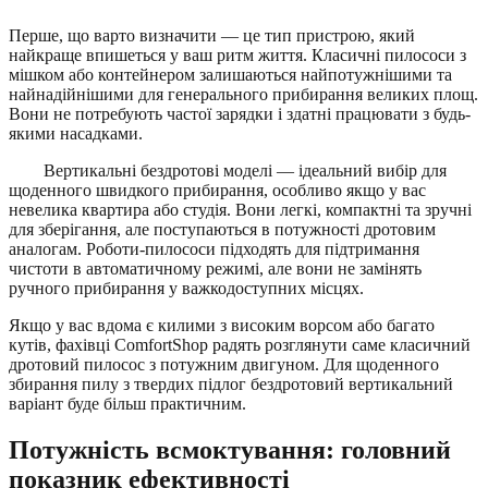
Перше, що варто визначити — це тип пристрою, який
найкраще впишеться у ваш ритм життя. Класичні пилососи з
мішком або контейнером залишаються найпотужнішими та
найнадійнішими для генерального прибирання великих площ.
Вони не потребують частої зарядки і здатні працювати з будь-
якими насадками.
Вертикальні бездротові моделі — ідеальний вибір для
щоденного швидкого прибирання, особливо якщо у вас
невелика квартира або студія. Вони легкі, компактні та зручні
для зберігання, але поступаються в потужності дротовим
аналогам. Роботи-пилососи підходять для підтримання
чистоти в автоматичному режимі, але вони не замінять
ручного прибирання у важкодоступних місцях.
Якщо у вас вдома є килими з високим ворсом або багато
кутів, фахівці ComfortShop радять розглянути саме класичний
дротовий пилосос з потужним двигуном. Для щоденного
збирання пилу з твердих підлог бездротовий вертикальний
варіант буде більш практичним.
Потужність всмоктування: головний
показник ефективності