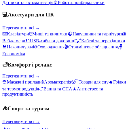
Датчики та автоматизація
🤖
Роботи-прибиральники
💻
Аксесуари для ПК
Переглянути всі →
⌨️
Клавіатури
🖱️
Миші та килимки
🎧
Навушники та гарнітури
📸
Веб-камери
🔌
USB-хаби та докстанції
🔗
Кабелі та перехідники
💾
Накопичувачі
❄️
Охолодження
🎬
Стримінгове обладнання
🪑
Ергономіка
🛁
Комфорт і релакс
Переглянути всі →
💆
Масажні прилади
🕯️
Ароматерапія
😴
Товари для сну
🔥
Грілки
та термопродукція
🛁
Ванна та СПА
🧘
Антистрес та
продуктивність
⛺
Спорт та туризм
Переглянути всі →