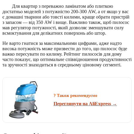
Для квартир з переважно ламінатом або плиткою
достатньо моделей з потужністю 200-300 AW, а от якщо у вас
є домашні тварини або товсті килими, краще обрати пристрій
з запасом — від 350 AW і вище. Важливо також, щоб пилосос
мав регулятор потужності, який дозволяє зменшувати силу
всмоктування для делікатних поверхонь або штор.
Не варто гнатися за максимальними цифрами, адже надто
висока потужність може призвести до того, що пилосос буде
важко пересувати по килиму. Рейтинг пилососів для дому
часто показує, що оптимальне співвідношення продуктивності
та зручності знаходиться в середньому ціновому сегменті.
? Також рекомендуємо
Переглянути на AliExpress →