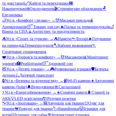
та докстанції
🔗
Кабелі та перехідники
💾
Накопичувачі
❄️
Охолодження
🎬
Стримінгове обладнання
🪑
Ергономіка
🛁
Усі в «
Комфорт і релакс
» →
💆
Масажні прилади
🕯️
Ароматерапія
😴
Товари для сну
🔥
Грілки та термопродукція
🛁
Ванна та СПА
🧘
Антистрес та продуктивність
⛺
Усі в «
Спорт та туризм
» →
⛺
Намети
🔦
Ліхтарі
🔥
Готування
на природі
♨️
Термопродукція
🪓
Набори виживання
🏃
Спортивне спорядження
❤️
Усі в «
Здоров'я та комфорт
» →
💆
Масажери
📊
Моніторинг
здоров'я
🏥
Реабілітація
😴
Здоровий сон
🧸
Усі в «
Дитячі товари
» →
🎮
Розвивальні іграшки
🛡️
Безпека
дитини
🛴
Дитячий транспорт
🔒
Усі в «
Безпека та відеонагляд
» →
📹
Wi-Fi камери
☀️
Автономні
камери (Solar)
🔔
Відеодзвінки
🚨
Сигналізації
⚡
Усі в «
Енергозбереження
» →
☀️
Сонячні панелі
🔋
Станції та
АКБ
💡
LED освітлення
🔌
Розумні розетки
🐾
Усі в «
Зоотовари
» →
🎒
Амуніція для тварин
👕
Одяг для
тварин
🦮
Повідці для тварин
🏷️
Нашийники
🐱
Іграшки для
котів
🐶
Іграшки для собак
🎯
Інтерактивні іграшки