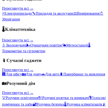
Переглянути всі →
⚡
Електроприлади
🔧
Приладдя та аксесуари
⚖️
Вимірювання
🫙
Зберігання
🌡️
Кліматтехніка
Переглянути всі →
💧
Зволожувачі
🌬️
Очищувачі повітря
🌤️
Метеостанції
🌡️
Термометри та гігрометри
📱
Сучасні гаджети
Переглянути всі →
🏢
Для офісу
🏡
Для дому
🚗
Для авто
🔋
Павербанки та живлення
🏡
Розумний дім
Переглянути всі →
💡
Розумне освітлення
🔌
Розумні розетки та вимикачі
🎙️
Голосові
помічники та хаби
🔐
Розумна безпека
🌡️
Розумна кліматизація
📡