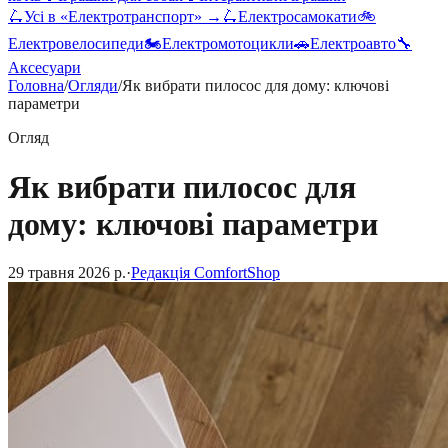
🛴
Усі в «
Електротранспорт
» →
🛴
Електросамокати
🚲
Електровелосипеди
🏍️
Електромотоцикли
🚗
Електроавто
🔧
Аксесуари
Головна
/
Огляди
/
Як вибрати пилосос для дому: ключові
параметри
Огляд
Як вибрати пилосос для
дому: ключові параметри
29 травня 2026 р.
·
Редакція ComfortShop