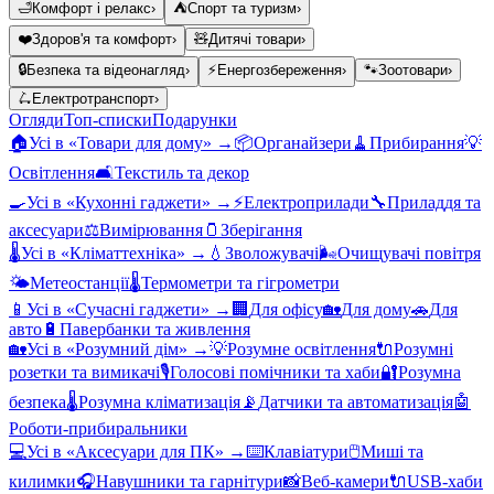
🛁
Комфорт і релакс
›
⛺
Спорт та туризм
›
❤️
Здоров'я та комфорт
›
🧸
Дитячі товари
›
🔒
Безпека та відеонагляд
›
⚡
Енергозбереження
›
🐾
Зоотовари
›
🛴
Електротранспорт
›
Огляди
Топ-списки
Подарунки
🏠
Усі в «
Товари для дому
» →
📦
Органайзери
🧹
Прибирання
💡
Освітлення
🛋️
Текстиль та декор
🍳
Усі в «
Кухонні гаджети
» →
⚡
Електроприлади
🔧
Приладдя та
аксесуари
⚖️
Вимірювання
🫙
Зберігання
🌡️
Усі в «
Кліматтехніка
» →
💧
Зволожувачі
🌬️
Очищувачі повітря
🌤️
Метеостанції
🌡️
Термометри та гігрометри
📱
Усі в «
Сучасні гаджети
» →
🏢
Для офісу
🏡
Для дому
🚗
Для
авто
🔋
Павербанки та живлення
🏡
Усі в «
Розумний дім
» →
💡
Розумне освітлення
🔌
Розумні
розетки та вимикачі
🎙️
Голосові помічники та хаби
🔐
Розумна
безпека
🌡️
Розумна кліматизація
📡
Датчики та автоматизація
🤖
Роботи-прибиральники
💻
Усі в «
Аксесуари для ПК
» →
⌨️
Клавіатури
🖱️
Миші та
килимки
🎧
Навушники та гарнітури
📸
Веб-камери
🔌
USB-хаби