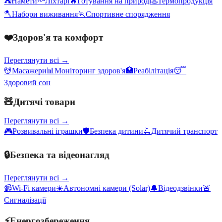
⛺
Намети
🔦
Ліхтарі
🔥
Готування на природі
♨️
Термопродукція
🪓
Набори виживання
🏃
Спортивне спорядження
❤️
Здоров'я та комфорт
Переглянути всі →
💆
Масажери
📊
Моніторинг здоров'я
🏥
Реабілітація
😴
Здоровий сон
🧸
Дитячі товари
Переглянути всі →
🎮
Розвивальні іграшки
🛡️
Безпека дитини
🛴
Дитячий транспорт
🔒
Безпека та відеонагляд
Переглянути всі →
📹
Wi-Fi камери
☀️
Автономні камери (Solar)
🔔
Відеодзвінки
🚨
Сигналізації
⚡
Енергозбереження