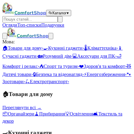
ComfortShop
📂
Каталог
▾
Огляди
Топ-списки
Подарунки
ComfortShop
Мова:
🏠
Товари для дому
›
🍳
Кухонні гаджети
›
🌡️
Кліматтехніка
›
📱
Сучасні гаджети
›
🏡
Розумний дім
›
💻
Аксесуари для ПК
›
🛁
Комфорт і релакс
›
⛺
Спорт та туризм
›
❤️
Здоров'я та комфорт
›
🧸
Дитячі товари
›
🔒
Безпека та відеонагляд
›
⚡
Енергозбереження
›
🐾
Зоотовари
›
🛴
Електротранспорт
›
🏠
Товари для дому
Переглянути всі →
📦
Органайзери
🧹
Прибирання
💡
Освітлення
🛋️
Текстиль та
декор
🍳
Кухонні гаджети