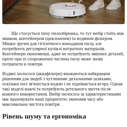
Що стосується типу пилозбірника, то тут вибір стоїть між
мішком, контейнером (циклонним) та водяним фільтром.
Мішки зручні для гігієнічного викидання пилу, але
потребують регулярної купівлі витратних матеріалів.
Контейнери економніші, адже не потребують змінних деталей,
проте при їх спорожненні частина пилу може знову
потрапити в повітря.
Водяні пилососи (аквафільтри) вважаються найкращим
рішенням для людей з чутливими дихальними шляхами,
оскільки пил зв'язується водою і не піднімається вгору. Однак
такі моделі важчі та потребують ретельного миття після
кожного використання. Вибір пилососа за характеристиками
має враховувати ваші пріоритети: економія часу або
максимальна чистота повітря.
Рівень шуму та ергономіка