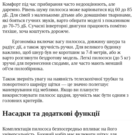
Комфорт під час прибирання часто недооцінюють, але
даремно. Рівень шуму пилососа може варіюватися від 60 до 85
дБ. Для сімей з маленькими дітьми або домашніми тваринами,
які бояться гучних звуків, варто обирати моделі з показником
до 70-75 дБ. Сучасні інверторні двигуни працюють помітно
тихіше, хоча коштують дорожче.
Ергономіка включає вагу пилососа, довжину шнура та
радіус дії, а також зручність ручки. Для великого будинку
важливо, щоб шнур був не коротшим за 7-8 метрів, або ж
варто розглянути бездротову модель. Легкі пилососи (до 5 кг)
зручні для перенесення сходами, але часто мають менший
об'єм пилозбірника.
Також зверніть увагу на наявність телескопічної трубки та
поворотного шарніру щітки — це значно полегшує
маневрування під меблями. Якщо ви плануєте
використовувати пилосос щодня, зручність має бути одним з
головних критеріїв.
Насадки та додаткові функції
Комплектація пилососа безпосередньо впливає на його
універсальність. Базовий набір має включати щітку для