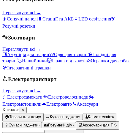
Переглянути всі →
☀️
Сонячні панелі
🔋
Станції та АКБ
💡
LED освітлення
🔌
Розумні розетки
🐾
Зоотовари
Переглянути всі →
🎒
Амуніція для тварин
👕
Одяг для тварин
🦮
Повідці для
тварин
🏷️
Нашийники
🐱
Іграшки для котів
🐶
Іграшки для собак
🎯
Інтерактивні іграшки
🛴
Електротранспорт
Переглянути всі →
🛴
Електросамокати
🚲
Електровелосипеди
🏍️
Електромотоцикли
🚗
Електроавто
🔧
Аксесуари
Каталог
✕
🏠
Товари для дому
›
🍳
Кухонні гаджети
›
🌡️
Кліматтехніка
›
📱
Сучасні гаджети
›
🏡
Розумний дім
›
💻
Аксесуари для ПК
›