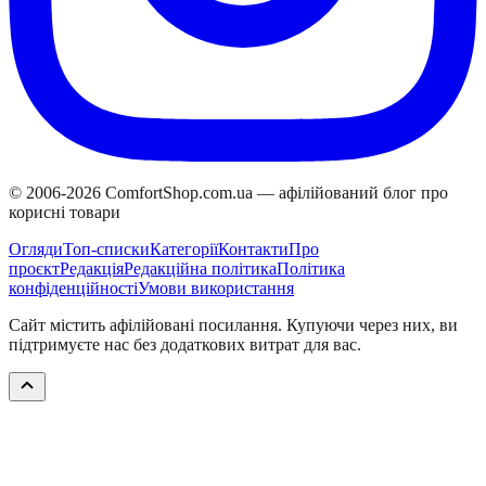
© 2006-
2026
ComfortShop.com.ua —
афілійований блог про
корисні товари
Огляди
Топ-списки
Категорії
Контакти
Про
проєкт
Редакція
Редакційна політика
Політика
конфіденційності
Умови використання
Сайт містить афілійовані посилання. Купуючи через них, ви
підтримуєте нас без додаткових витрат для вас.