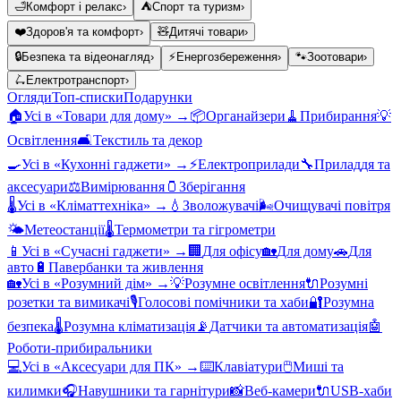
🛁
Комфорт і релакс
›
⛺
Спорт та туризм
›
❤️
Здоров'я та комфорт
›
🧸
Дитячі товари
›
🔒
Безпека та відеонагляд
›
⚡
Енергозбереження
›
🐾
Зоотовари
›
🛴
Електротранспорт
›
Огляди
Топ-списки
Подарунки
🏠
Усі в «
Товари для дому
» →
📦
Органайзери
🧹
Прибирання
💡
Освітлення
🛋️
Текстиль та декор
🍳
Усі в «
Кухонні гаджети
» →
⚡
Електроприлади
🔧
Приладдя та
аксесуари
⚖️
Вимірювання
🫙
Зберігання
🌡️
Усі в «
Кліматтехніка
» →
💧
Зволожувачі
🌬️
Очищувачі повітря
🌤️
Метеостанції
🌡️
Термометри та гігрометри
📱
Усі в «
Сучасні гаджети
» →
🏢
Для офісу
🏡
Для дому
🚗
Для
авто
🔋
Павербанки та живлення
🏡
Усі в «
Розумний дім
» →
💡
Розумне освітлення
🔌
Розумні
розетки та вимикачі
🎙️
Голосові помічники та хаби
🔐
Розумна
безпека
🌡️
Розумна кліматизація
📡
Датчики та автоматизація
🤖
Роботи-прибиральники
💻
Усі в «
Аксесуари для ПК
» →
⌨️
Клавіатури
🖱️
Миші та
килимки
🎧
Навушники та гарнітури
📸
Веб-камери
🔌
USB-хаби