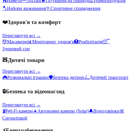
⛺
Намети
🔦
Ліхтарі
🔥
Готування на природі
♨️
Термопродукція
🪓
Набори виживання
🏃
Спортивне спорядження
❤️
Здоров'я та комфорт
Переглянути всі →
💆
Масажери
📊
Моніторинг здоров'я
🏥
Реабілітація
😴
Здоровий сон
🧸
Дитячі товари
Переглянути всі →
🎮
Розвивальні іграшки
🛡️
Безпека дитини
🛴
Дитячий транспорт
🔒
Безпека та відеонагляд
Переглянути всі →
📹
Wi-Fi камери
☀️
Автономні камери (Solar)
🔔
Відеодзвінки
🚨
Сигналізації
⚡
Енергозбереження