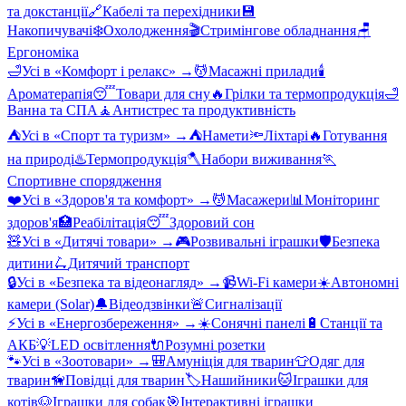
та докстанції
🔗
Кабелі та перехідники
💾
Накопичувачі
❄️
Охолодження
🎬
Стримінгове обладнання
🪑
Ергономіка
🛁
Усі в «
Комфорт і релакс
» →
💆
Масажні прилади
🕯️
Ароматерапія
😴
Товари для сну
🔥
Грілки та термопродукція
🛁
Ванна та СПА
🧘
Антистрес та продуктивність
⛺
Усі в «
Спорт та туризм
» →
⛺
Намети
🔦
Ліхтарі
🔥
Готування
на природі
♨️
Термопродукція
🪓
Набори виживання
🏃
Спортивне спорядження
❤️
Усі в «
Здоров'я та комфорт
» →
💆
Масажери
📊
Моніторинг
здоров'я
🏥
Реабілітація
😴
Здоровий сон
🧸
Усі в «
Дитячі товари
» →
🎮
Розвивальні іграшки
🛡️
Безпека
дитини
🛴
Дитячий транспорт
🔒
Усі в «
Безпека та відеонагляд
» →
📹
Wi-Fi камери
☀️
Автономні
камери (Solar)
🔔
Відеодзвінки
🚨
Сигналізації
⚡
Усі в «
Енергозбереження
» →
☀️
Сонячні панелі
🔋
Станції та
АКБ
💡
LED освітлення
🔌
Розумні розетки
🐾
Усі в «
Зоотовари
» →
🎒
Амуніція для тварин
👕
Одяг для
тварин
🦮
Повідці для тварин
🏷️
Нашийники
🐱
Іграшки для
котів
🐶
Іграшки для собак
🎯
Інтерактивні іграшки