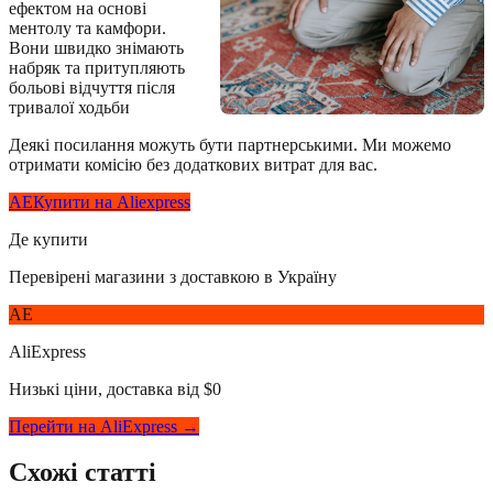
ефектом на основі
ментолу та камфори.
Вони швидко знімають
набряк та притупляють
больові відчуття після
тривалої ходьби
Деякі посилання можуть бути партнерськими. Ми можемо
отримати комісію без додаткових витрат для вас.
AE
Купити на Aliexpress
Де купити
Перевірені магазини з доставкою в Україну
AE
AliExpress
Низькі ціни, доставка від $0
Перейти на AliExpress →
Схожі статті