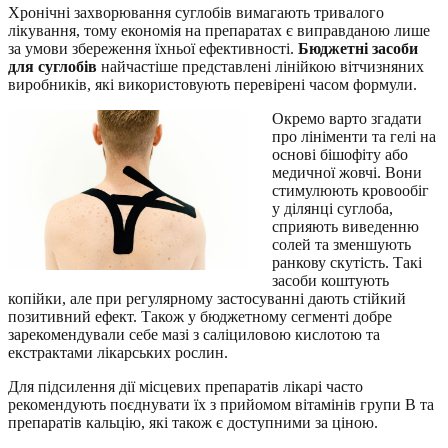
Хронічні захворювання суглобів вимагають тривалого
лікування, тому економія на препаратах є виправданою лише
за умови збереження їхньої ефективності.
Бюджетні засоби
для суглобів
найчастіше представлені лінійкою вітчизняних
виробників, які використовують перевірені часом формули.
Окремо варто згадати
про лініменти та гелі на
основі бішофіту або
медичної жовчі. Вони
стимулюють кровообіг
у ділянці суглоба,
сприяють виведенню
солей та зменшують
ранкову скутість. Такі
засоби коштують
копійки, але при регулярному застосуванні дають стійкий
позитивний ефект. Також у бюджетному сегменті добре
зарекомендували себе мазі з саліциловою кислотою та
екстрактами лікарських рослин.
Для підсилення дії місцевих препаратів лікарі часто
рекомендують поєднувати їх з прийомом вітамінів групи B та
препаратів кальцію, які також є доступними за ціною.