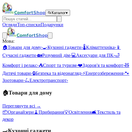
ComfortShop
📂
Каталог
▾
Огляди
Топ-списки
Подарунки
ComfortShop
Мова:
🏠
Товари для дому
›
🍳
Кухонні гаджети
›
🌡️
Кліматтехніка
›
📱
Сучасні гаджети
›
🏡
Розумний дім
›
💻
Аксесуари для ПК
›
🛁
Комфорт і релакс
›
⛺
Спорт та туризм
›
❤️
Здоров'я та комфорт
›
🧸
Дитячі товари
›
🔒
Безпека та відеонагляд
›
⚡
Енергозбереження
›
🐾
Зоотовари
›
🛴
Електротранспорт
›
🏠
Товари для дому
Переглянути всі →
📦
Органайзери
🧹
Прибирання
💡
Освітлення
🛋️
Текстиль та
декор
🍳
Кухонні гаджети