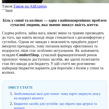
Також:
Також на AliExpress
```html
Біль у спині та колінах — одна з найпоширеніших проблем
сучасної людини, яка значно знижує якість життя.
Сидяча робота, зайва вага, вікові зміни та травми призводять
до того, що навіть молоді люди стикаються з дискомфортом у
суглобах. Однак не завжди є можливість придбати дорогі
імпортні препарати, тому питання вибору ефективних та
недорогих ліків стає особливо актуальним. Як зазначають
оглядачі
ComfortShop
, сучасний фармацевтичний ринок
пропонує чимало доступних засобів, які здатні полегшити
стан без шкоди для бюджету. У цій статті ми розглянемо
найкращі бюджетні варіанти для боротьби з болем у спині та
колінах.
ЗМІСТ СТАТТІ
Знеболювальні мазі для спини: чому варто звернути увагу
на недорогі аналоги
Бюджетні засоби для суглобів: що обрати при артрозі та
артриті