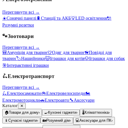
Переглянути всі →
☀️
Сонячні панелі
🔋
Станції та АКБ
💡
LED освітлення
🔌
Розумні розетки
🐾
Зоотовари
Переглянути всі →
🎒
Амуніція для тварин
👕
Одяг для тварин
🦮
Повідці для
тварин
🏷️
Нашийники
🐱
Іграшки для котів
🐶
Іграшки для собак
🎯
Інтерактивні іграшки
🛴
Електротранспорт
Переглянути всі →
🛴
Електросамокати
🚲
Електровелосипеди
🏍️
Електромотоцикли
🚗
Електроавто
🔧
Аксесуари
Каталог
✕
🏠
Товари для дому
›
🍳
Кухонні гаджети
›
🌡️
Кліматтехніка
›
📱
Сучасні гаджети
›
🏡
Розумний дім
›
💻
Аксесуари для ПК
›