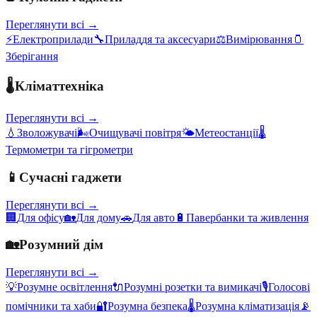
Переглянути всі →
⚡
Електроприлади
🔧
Приладдя та аксесуари
⚖️
Вимірювання
🫙
Зберігання
🌡️
Кліматтехніка
Переглянути всі →
💧
Зволожувачі
🌬️
Очищувачі повітря
🌤️
Метеостанції
🌡️
Термометри та гігрометри
📱
Сучасні гаджети
Переглянути всі →
🏢
Для офісу
🏡
Для дому
🚗
Для авто
🔋
Павербанки та живлення
🏡
Розумний дім
Переглянути всі →
💡
Розумне освітлення
🔌
Розумні розетки та вимикачі
🎙️
Голосові
помічники та хаби
🔐
Розумна безпека
🌡️
Розумна кліматизація
📡