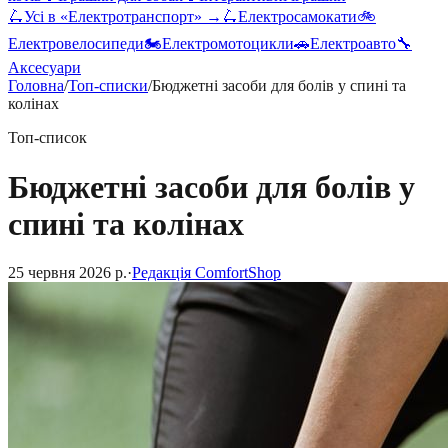
🛴
Усі в «
Електротранспорт
» →
🛴
Електросамокати
🚲
Електровелосипеди
🏍️
Електромотоцикли
🚗
Електроавто
🔧
Аксесуари
Головна
/
Топ-списки
/
Бюджетні засоби для болів у спині та
колінах
Топ-список
Бюджетні засоби для болів у
спині та колінах
25 червня 2026 р.
·
Редакція ComfortShop