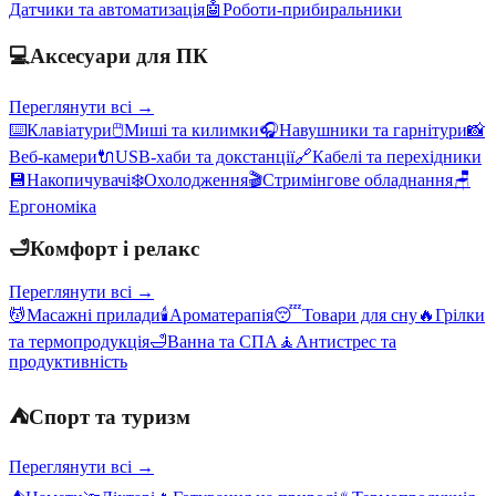
Датчики та автоматизація
🤖
Роботи-прибиральники
💻
Аксесуари для ПК
Переглянути всі →
⌨️
Клавіатури
🖱️
Миші та килимки
🎧
Навушники та гарнітури
📸
Веб-камери
🔌
USB-хаби та докстанції
🔗
Кабелі та перехідники
💾
Накопичувачі
❄️
Охолодження
🎬
Стримінгове обладнання
🪑
Ергономіка
🛁
Комфорт і релакс
Переглянути всі →
💆
Масажні прилади
🕯️
Ароматерапія
😴
Товари для сну
🔥
Грілки
та термопродукція
🛁
Ванна та СПА
🧘
Антистрес та
продуктивність
⛺
Спорт та туризм
Переглянути всі →