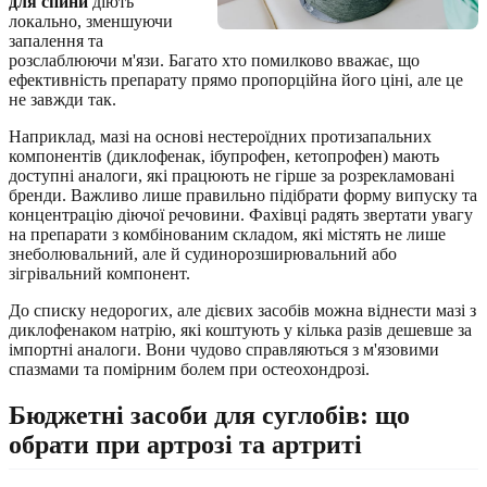
для спини
діють
локально, зменшуючи
запалення та
розслаблюючи м'язи. Багато хто помилково вважає, що
ефективність препарату прямо пропорційна його ціні, але це
не завжди так.
Наприклад, мазі на основі нестероїдних протизапальних
компонентів (диклофенак, ібупрофен, кетопрофен) мають
доступні аналоги, які працюють не гірше за розрекламовані
бренди. Важливо лише правильно підібрати форму випуску та
концентрацію діючої речовини. Фахівці радять звертати увагу
на препарати з комбінованим складом, які містять не лише
знеболювальний, але й судинорозширювальний або
зігрівальний компонент.
До списку недорогих, але дієвих засобів можна віднести мазі з
диклофенаком натрію, які коштують у кілька разів дешевше за
імпортні аналоги. Вони чудово справляються з м'язовими
спазмами та помірним болем при остеохондрозі.
Бюджетні засоби для суглобів: що
обрати при артрозі та артриті