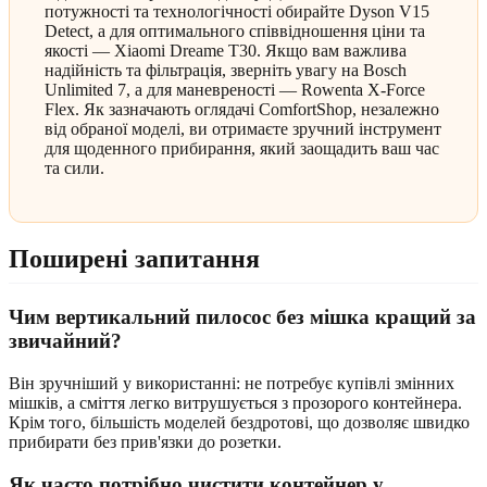
потужності та технологічності обирайте Dyson V15
Detect, а для оптимального співвідношення ціни та
якості — Xiaomi Dreame T30. Якщо вам важлива
надійність та фільтрація, зверніть увагу на Bosch
Unlimited 7, а для маневреності — Rowenta X-Force
Flex. Як зазначають оглядачі ComfortShop, незалежно
від обраної моделі, ви отримаєте зручний інструмент
для щоденного прибирання, який заощадить ваш час
та сили.
Поширені запитання
Чим вертикальний пилосос без мішка кращий за
звичайний?
Він зручніший у використанні: не потребує купівлі змінних
мішків, а сміття легко витрушується з прозорого контейнера.
Крім того, більшість моделей бездротові, що дозволяє швидко
прибирати без прив'язки до розетки.
Як часто потрібно чистити контейнер у