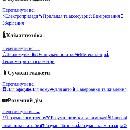
Переглянути всі →
⚡
Електроприлади
🔧
Приладдя та аксесуари
⚖️
Вимірювання
🫙
Зберігання
🌡️
Кліматтехніка
Переглянути всі →
💧
Зволожувачі
🌬️
Очищувачі повітря
🌤️
Метеостанції
🌡️
Термометри та гігрометри
📱
Сучасні гаджети
Переглянути всі →
🏢
Для офісу
🏡
Для дому
🚗
Для авто
🔋
Павербанки та живлення
🏡
Розумний дім
Переглянути всі →
💡
Розумне освітлення
🔌
Розумні розетки та вимикачі
🎙️
Голосові
помічники та хаби
🔐
Розумна безпека
🌡️
Розумна кліматизація
📡