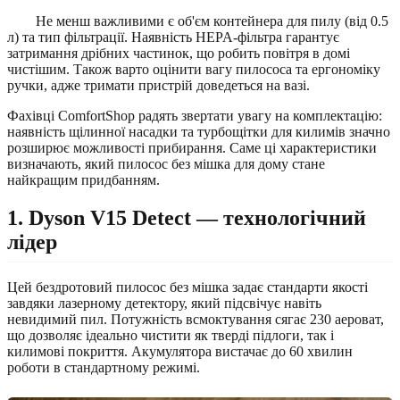
Не менш важливими є об'єм контейнера для пилу (від 0.5
л) та тип фільтрації. Наявність HEPA-фільтра гарантує
затримання дрібних частинок, що робить повітря в домі
чистішим. Також варто оцінити вагу пилососа та ергономіку
ручки, адже тримати пристрій доведеться на вазі.
Фахівці ComfortShop радять звертати увагу на комплектацію:
наявність щілинної насадки та турбощітки для килимів значно
розширює можливості прибирання. Саме ці характеристики
визначають, який пилосос без мішка для дому стане
найкращим придбанням.
1. Dyson V15 Detect — технологічний
лідер
Цей бездротовий пилосос без мішка задає стандарти якості
завдяки лазерному детектору, який підсвічує навіть
невидимий пил. Потужність всмоктування сягає 230 аероват,
що дозволяє ідеально чистити як тверді підлоги, так і
килимові покриття. Акумулятора вистачає до 60 хвилин
роботи в стандартному режимі.