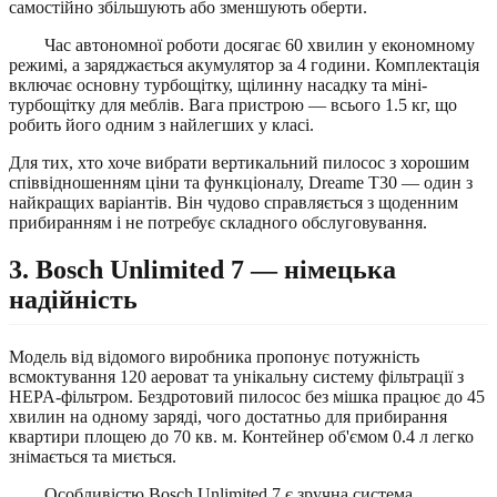
самостійно збільшують або зменшують оберти.
Час автономної роботи досягає 60 хвилин у економному
режимі, а заряджається акумулятор за 4 години. Комплектація
включає основну турбощітку, щілинну насадку та міні-
турбощітку для меблів. Вага пристрою — всього 1.5 кг, що
робить його одним з найлегших у класі.
Для тих, хто хоче вибрати вертикальний пилосос з хорошим
співвідношенням ціни та функціоналу, Dreame T30 — один з
найкращих варіантів. Він чудово справляється з щоденним
прибиранням і не потребує складного обслуговування.
3. Bosch Unlimited 7 — німецька
надійність
Модель від відомого виробника пропонує потужність
всмоктування 120 аероват та унікальну систему фільтрації з
HEPA-фільтром. Бездротовий пилосос без мішка працює до 45
хвилин на одному заряді, чого достатньо для прибирання
квартири площею до 70 кв. м. Контейнер об'ємом 0.4 л легко
знімається та миється.
Особливістю Bosch Unlimited 7 є зручна система