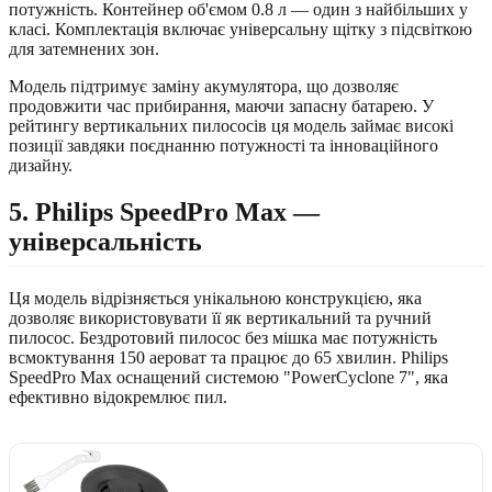
потужність. Контейнер об'ємом 0.8 л — один з найбільших у
класі. Комплектація включає універсальну щітку з підсвіткою
для затемнених зон.
Модель підтримує заміну акумулятора, що дозволяє
продовжити час прибирання, маючи запасну батарею. У
рейтингу вертикальних пилососів ця модель займає високі
позиції завдяки поєднанню потужності та інноваційного
дизайну.
5. Philips SpeedPro Max —
універсальність
Ця модель відрізняється унікальною конструкцією, яка
дозволяє використовувати її як вертикальний та ручний
пилосос. Бездротовий пилосос без мішка має потужність
всмоктування 150 аероват та працює до 65 хвилин. Philips
SpeedPro Max оснащений системою "PowerCyclone 7", яка
ефективно відокремлює пил.