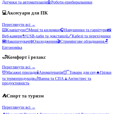
Датчики та автоматизація
🤖
Роботи-прибиральники
💻
Аксесуари для ПК
Переглянути всі →
⌨️
Клавіатури
🖱️
Миші та килимки
🎧
Навушники та гарнітури
📸
Веб-камери
🔌
USB-хаби та докстанції
🔗
Кабелі та перехідники
💾
Накопичувачі
❄️
Охолодження
🎬
Стримінгове обладнання
🪑
Ергономіка
🛁
Комфорт і релакс
Переглянути всі →
💆
Масажні прилади
🕯️
Ароматерапія
😴
Товари для сну
🔥
Грілки
та термопродукція
🛁
Ванна та СПА
🧘
Антистрес та
продуктивність
⛺
Спорт та туризм
Переглянути всі →