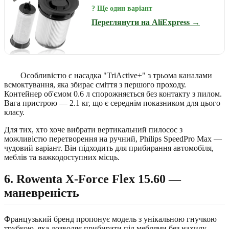
? Ще один варіант
Переглянути на AliExpress →
Особливістю є насадка "TriActive+" з трьома каналами
всмоктування, яка збирає сміття з першого проходу.
Контейнер об'ємом 0.6 л спорожняється без контакту з пилом.
Вага пристрою — 2.1 кг, що є середнім показником для цього
класу.
Для тих, хто хоче вибрати вертикальний пилосос з
можливістю перетворення на ручний, Philips SpeedPro Max —
чудовий варіант. Він підходить для прибирання автомобіля,
меблів та важкодоступних місць.
6. Rowenta X-Force Flex 15.60 —
маневреність
Французький бренд пропонує модель з унікальною гнучкою
трубкою, яка дозволяє прибирати під меблями без нахилу.