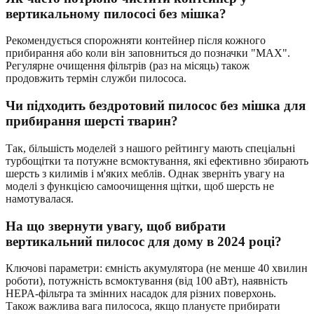
вертикальному пилососі без мішка?
Рекомендується спорожняти контейнер після кожного
прибирання або коли він заповниться до позначки "MAX".
Регулярне очищення фільтрів (раз на місяць) також
продовжить термін служби пилососа.
Чи підходить бездротовий пилосос без мішка для
прибирання шерсті тварин?
Так, більшість моделей з нашого рейтингу мають спеціальні
турбощітки та потужне всмоктування, які ефективно збирають
шерсть з килимів і м'яких меблів. Однак зверніть увагу на
моделі з функцією самоочищення щітки, щоб шерсть не
намотувалася.
На що звернути увагу, щоб вибрати
вертикальний пилосос для дому в 2024 році?
Ключові параметри: ємність акумулятора (не менше 40 хвилин
роботи), потужність всмоктування (від 100 аВт), наявність
HEPA-фільтра та змінних насадок для різних поверхонь.
Також важлива вага пилососа, якщо плануєте прибирати