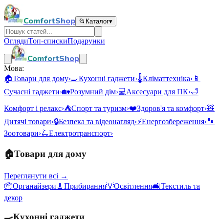
ComfortShop
📂
Каталог
▾
Огляди
Топ-списки
Подарунки
ComfortShop
Мова:
🏠
Товари для дому
›
🍳
Кухонні гаджети
›
🌡️
Кліматтехніка
›
📱
Сучасні гаджети
›
🏡
Розумний дім
›
💻
Аксесуари для ПК
›
🛁
Комфорт і релакс
›
⛺
Спорт та туризм
›
❤️
Здоров'я та комфорт
›
🧸
Дитячі товари
›
🔒
Безпека та відеонагляд
›
⚡
Енергозбереження
›
🐾
Зоотовари
›
🛴
Електротранспорт
›
🏠
Товари для дому
Переглянути всі →
📦
Органайзери
🧹
Прибирання
💡
Освітлення
🛋️
Текстиль та
декор
🍳
Кухонні гаджети