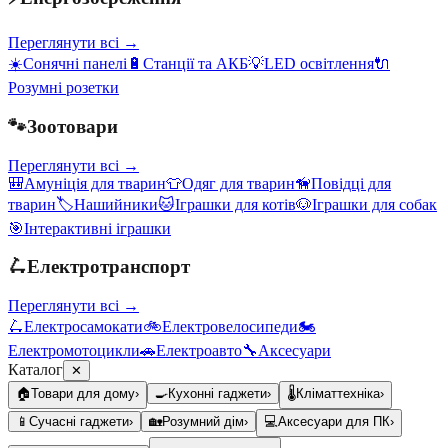
Переглянути всі →
☀️
Сонячні панелі
🔋
Станції та АКБ
💡
LED освітлення
🔌
Розумні розетки
🐾
Зоотовари
Переглянути всі →
🎒
Амуніція для тварин
👕
Одяг для тварин
🦮
Повідці для
тварин
🏷️
Нашийники
🐱
Іграшки для котів
🐶
Іграшки для собак
🎯
Інтерактивні іграшки
🛴
Електротранспорт
Переглянути всі →
🛴
Електросамокати
🚲
Електровелосипеди
🏍️
Електромотоцикли
🚗
Електроавто
🔧
Аксесуари
Каталог
✕
🏠
Товари для дому
›
🍳
Кухонні гаджети
›
🌡️
Кліматтехніка
›
📱
Сучасні гаджети
›
🏡
Розумний дім
›
💻
Аксесуари для ПК
›