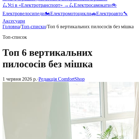
🛴
Усі в «
Електротранспорт
» →
🛴
Електросамокати
🚲
Електровелосипеди
🏍️
Електромотоцикли
🚗
Електроавто
🔧
Аксесуари
Головна
/
Топ-списки
/
Топ 6 вертикальних пилососів без мішка
Топ-список
Топ 6 вертикальних
пилососів без мішка
1 червня 2026 р.
·
Редакція ComfortShop