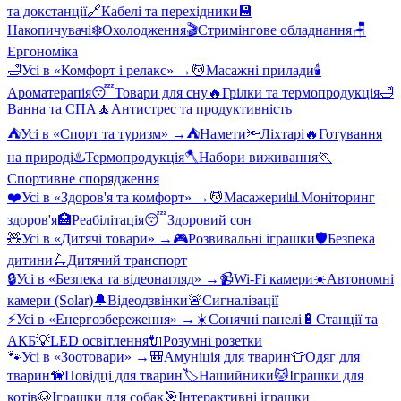
та докстанції
🔗
Кабелі та перехідники
💾
Накопичувачі
❄️
Охолодження
🎬
Стримінгове обладнання
🪑
Ергономіка
🛁
Усі в «
Комфорт і релакс
» →
💆
Масажні прилади
🕯️
Ароматерапія
😴
Товари для сну
🔥
Грілки та термопродукція
🛁
Ванна та СПА
🧘
Антистрес та продуктивність
⛺
Усі в «
Спорт та туризм
» →
⛺
Намети
🔦
Ліхтарі
🔥
Готування
на природі
♨️
Термопродукція
🪓
Набори виживання
🏃
Спортивне спорядження
❤️
Усі в «
Здоров'я та комфорт
» →
💆
Масажери
📊
Моніторинг
здоров'я
🏥
Реабілітація
😴
Здоровий сон
🧸
Усі в «
Дитячі товари
» →
🎮
Розвивальні іграшки
🛡️
Безпека
дитини
🛴
Дитячий транспорт
🔒
Усі в «
Безпека та відеонагляд
» →
📹
Wi-Fi камери
☀️
Автономні
камери (Solar)
🔔
Відеодзвінки
🚨
Сигналізації
⚡
Усі в «
Енергозбереження
» →
☀️
Сонячні панелі
🔋
Станції та
АКБ
💡
LED освітлення
🔌
Розумні розетки
🐾
Усі в «
Зоотовари
» →
🎒
Амуніція для тварин
👕
Одяг для
тварин
🦮
Повідці для тварин
🏷️
Нашийники
🐱
Іграшки для
котів
🐶
Іграшки для собак
🎯
Інтерактивні іграшки