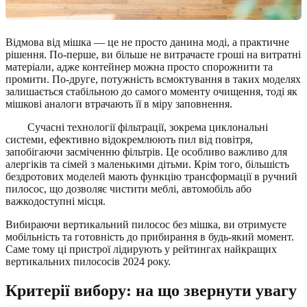
Відмова від мішка — це не просто данина моді, а практичне
рішення. По-перше, ви більше не витрачаєте гроші на витратні
матеріали, адже контейнер можна просто спорожнити та
промити. По-друге, потужність всмоктування в таких моделях
залишається стабільною до самого моменту очищення, тоді як
мішкові аналоги втрачають її в міру заповнення.
Сучасні технології фільтрації, зокрема циклональні
системи, ефективно відокремлюють пил від повітря,
запобігаючи засміченню фільтрів. Це особливо важливо для
алергіків та сімей з маленькими дітьми. Крім того, більшість
бездротових моделей мають функцію трансформації в ручний
пилосос, що дозволяє чистити меблі, автомобіль або
важкодоступні місця.
Вибираючи вертикальний пилосос без мішка, ви отримуєте
мобільність та готовність до прибирання в будь-який момент.
Саме тому ці пристрої лідирують у рейтингах найкращих
вертикальних пилососів 2024 року.
Критерії вибору: на що звернути увагу