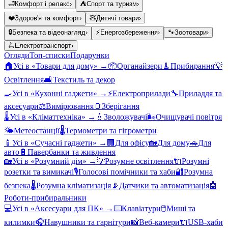
🛁
Комфорт і релакс
›
⛺
Спорт та туризм
›
❤️
Здоров'я та комфорт
›
🧸
Дитячі товари
›
🔒
Безпека та відеонагляд
›
⚡
Енергозбереження
›
🐾
Зоотовари
›
🛴
Електротранспорт
›
Огляди
Топ-списки
Подарунки
🏠
Усі в «
Товари для дому
» →
📦
Органайзери
🧹
Прибирання
💡
Освітлення
🛋️
Текстиль та декор
🍳
Усі в «
Кухонні гаджети
» →
⚡
Електроприлади
🔧
Приладдя та
аксесуари
⚖️
Вимірювання
🫙
Зберігання
🌡️
Усі в «
Кліматтехніка
» →
💧
Зволожувачі
🌬️
Очищувачі повітря
🌤️
Метеостанції
🌡️
Термометри та гігрометри
📱
Усі в «
Сучасні гаджети
» →
🏢
Для офісу
🏡
Для дому
🚗
Для
авто
🔋
Павербанки та живлення
🏡
Усі в «
Розумний дім
» →
💡
Розумне освітлення
🔌
Розумні
розетки та вимикачі
🎙️
Голосові помічники та хаби
🔐
Розумна
безпека
🌡️
Розумна кліматизація
📡
Датчики та автоматизація
🤖
Роботи-прибиральники
💻
Усі в «
Аксесуари для ПК
» →
⌨️
Клавіатури
🖱️
Миші та
килимки
🎧
Навушники та гарнітури
📸
Веб-камери
🔌
USB-хаби