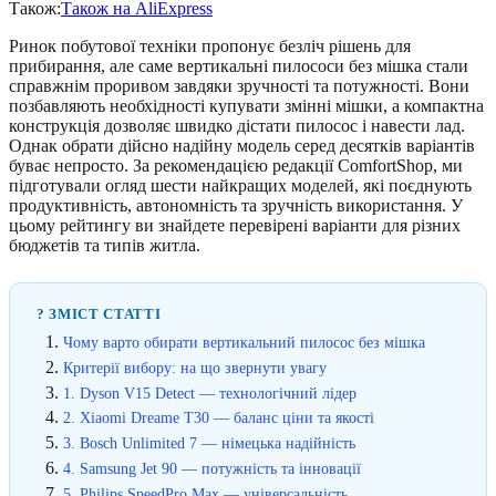
Також:
Також на AliExpress
Ринок побутової техніки пропонує безліч рішень для
прибирання, але саме вертикальні пилососи без мішка стали
справжнім проривом завдяки зручності та потужності. Вони
позбавляють необхідності купувати змінні мішки, а компактна
конструкція дозволяє швидко дістати пилосос і навести лад.
Однак обрати дійсно надійну модель серед десятків варіантів
буває непросто. За рекомендацією редакції ComfortShop, ми
підготували огляд шести найкращих моделей, які поєднують
продуктивність, автономність та зручність використання. У
цьому рейтингу ви знайдете перевірені варіанти для різних
бюджетів та типів житла.
? ЗМІСТ СТАТТІ
Чому варто обирати вертикальний пилосос без мішка
Критерії вибору: на що звернути увагу
1. Dyson V15 Detect — технологічний лідер
2. Xiaomi Dreame T30 — баланс ціни та якості
3. Bosch Unlimited 7 — німецька надійність
4. Samsung Jet 90 — потужність та інновації
5. Philips SpeedPro Max — універсальність