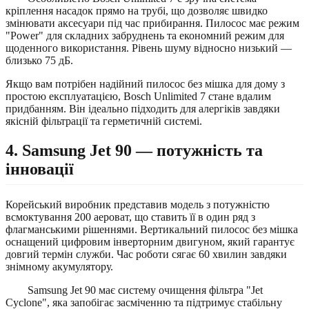
кріплення насадок прямо на трубі, що дозволяє швидко
змінювати аксесуари під час прибирання. Пилосос має режим
"Power" для складних забруднень та економний режим для
щоденного використання. Рівень шуму відносно низький —
близько 75 дБ.
Якщо вам потрібен надійний пилосос без мішка для дому з
простою експлуатацією, Bosch Unlimited 7 стане вдалим
придбанням. Він ідеально підходить для алергіків завдяки
якісній фільтрації та герметичній системі.
4. Samsung Jet 90 — потужність та
інновації
Корейський виробник представив модель з потужністю
всмоктування 200 аероват, що ставить її в один ряд з
флагманськими рішеннями. Вертикальний пилосос без мішка
оснащений цифровим інверторним двигуном, який гарантує
довгий термін служби. Час роботи сягає 60 хвилин завдяки
знімному акумулятору.
Samsung Jet 90 має систему очищення фільтра "Jet
Cyclone", яка запобігає засміченню та підтримує стабільну