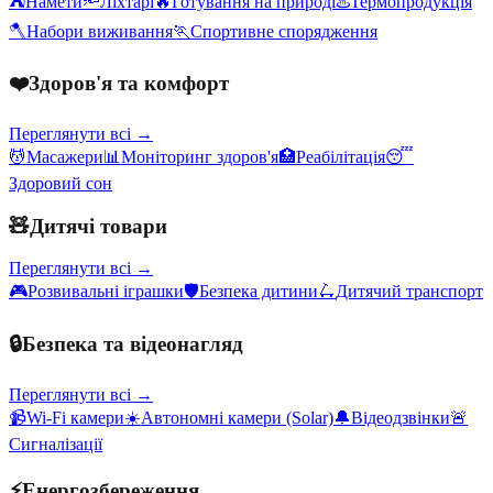
⛺
Намети
🔦
Ліхтарі
🔥
Готування на природі
♨️
Термопродукція
🪓
Набори виживання
🏃
Спортивне спорядження
❤️
Здоров'я та комфорт
Переглянути всі →
💆
Масажери
📊
Моніторинг здоров'я
🏥
Реабілітація
😴
Здоровий сон
🧸
Дитячі товари
Переглянути всі →
🎮
Розвивальні іграшки
🛡️
Безпека дитини
🛴
Дитячий транспорт
🔒
Безпека та відеонагляд
Переглянути всі →
📹
Wi-Fi камери
☀️
Автономні камери (Solar)
🔔
Відеодзвінки
🚨
Сигналізації
⚡
Енергозбереження