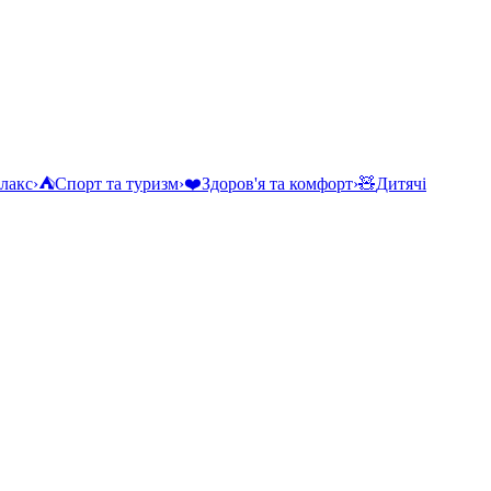
елакс
›
⛺
Спорт та туризм
›
❤️
Здоров'я та комфорт
›
🧸
Дитячі