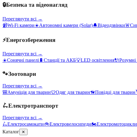
🔒
Безпека та відеонагляд
Переглянути всі →
📹
Wi-Fi камери
☀️
Автономні камери (Solar)
🔔
Відеодзвінки
🚨
Сиг
⚡
Енергозбереження
Переглянути всі →
☀️
Сонячні панелі
🔋
Станції та АКБ
💡
LED освітлення
🔌
Розумні
🐾
Зоотовари
Переглянути всі →
🎒
Амуніція для тварин
👕
Одяг для тварин
🦮
Повідці для тварин
🛴
Електротранспорт
Переглянути всі →
🛴
Електросамокати
🚲
Електровелосипеди
🏍️
Електромотоцикли
Каталог
✕