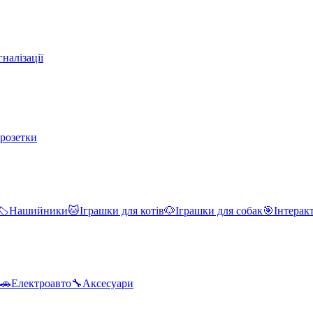
налізації
 розетки
🏷️
Нашийники
🐱
Іграшки для котів
🐶
Іграшки для собак
🎯
Інтерак
🚗
Електроавто
🔧
Аксесуари