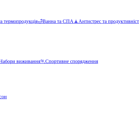
та термопродукція
🛁
Ванна та СПА
🧘
Антистрес та продуктивніст
Набори виживання
🏃
Спортивне спорядження
сон