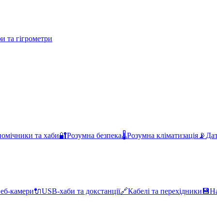
и та гігрометри
помічники та хаби
🔐
Розумна безпека
🌡️
Розумна кліматизація
📡
Дат
еб-камери
🔌
USB-хаби та докстанції
🔗
Кабелі та перехідники
💾
Н