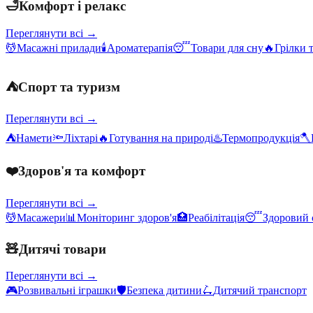
🛁
Комфорт і релакс
Переглянути всі →
💆
Масажні прилади
🕯️
Ароматерапія
😴
Товари для сну
🔥
Грілки 
⛺
Спорт та туризм
Переглянути всі →
⛺
Намети
🔦
Ліхтарі
🔥
Готування на природі
♨️
Термопродукція
🪓
❤️
Здоров'я та комфорт
Переглянути всі →
💆
Масажери
📊
Моніторинг здоров'я
🏥
Реабілітація
😴
Здоровий 
🧸
Дитячі товари
Переглянути всі →
🎮
Розвивальні іграшки
🛡️
Безпека дитини
🛴
Дитячий транспорт