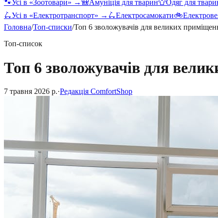
🐾
Усі в «
Зоотовари
» →
🎒
Амуніція для тварин
👕
Одяг для твари
🛴
Усі в «
Електротранспорт
» →
🛴
Електросамокати
🚲
Електрове
Головна
/
Топ-списки
/
Топ 6 зволожувачів для великих приміщен
Топ-список
Топ 6 зволожувачів для вели
7 травня 2026 р.
·
Редакція ComfortShop