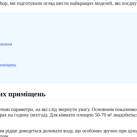
hop, ми підготували огляд шести найкращих моделей, які поєдную
оження
риміщень
ких приміщень
ові параметри, на які слід звернути увагу. Основним показнико
рах на годину (мл/год). Для кімнати площею 50-70 м² знадобитьс
им рідше доведеться доливати воду, що особливо зручно при ціл
трів.