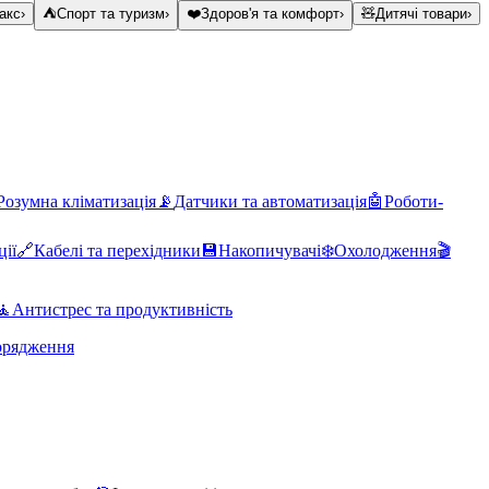
акс
›
⛺
Спорт та туризм
›
❤️
Здоров'я та комфорт
›
🧸
Дитячі товари
›
Розумна кліматизація
📡
Датчики та автоматизація
🤖
Роботи-
ції
🔗
Кабелі та перехідники
💾
Накопичувачі
❄️
Охолодження
🎬
🧘
Антистрес та продуктивність
орядження