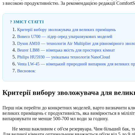
з високою продуктивністю. За рекомендацією редакції ComfortS
? ЗМІСТ СТАТТІ
Критерії вибору зволожувача для великих приміщень
Boneco U700 — лідер серед ультразвукових моделей
Dyson AM10 — технологія Air Multiplier для рівномірного звол
Beurer LB88 — німецька якість для просторих кімнат
Philips HU5930 — унікальна технологія NanoCloud
Venta LW-45 — німецький природний випарник для великих п
Висновок:
Критерії вибору зволожувача для вели
Перш ніж перейти до конкретних моделей, варто визначити ключ
великих приміщень є продуктивність, яка вимірюється в міліліт
випаровувати не менше 500-700 мл води за годину.
Не менш важливим є об'єм резервуара. Чим більший бак, т
Для великої кімнати оптимальним вважається об'єм від 5 до 9 лі