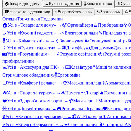
🏠
Товари для дому
›
🍳
Кухонні гаджети
›
🌡️
Кліматтехніка
›
📱
Сучас
🔒
Безпека та відеонагляд
›
⚡
Енергозбереження
›
🐾
Зоотовари
›
🛴
Е
Огляди
Топ-списки
Подарунки
🏠
Усі в «
Товари для дому
» →
📦
Органайзери
🧹
Прибирання
💡
О
🍳
Усі в «
Кухонні гаджети
» →
⚡
Електроприлади
🔧
Приладдя та 
🌡️
Усі в «
Кліматтехніка
» →
💧
Зволожувачі
🌬️
Очищувачі повітря

📱
Усі в «
Сучасні гаджети
» →
🏢
Для офісу
🏡
Для дому
🚗
Для авт
🏡
Усі в «
Розумний дім
» →
💡
Розумне освітлення
🔌
Розумні розе
прибиральники
💻
Усі в «
Аксесуари для ПК
» →
⌨️
Клавіатури
🖱️
Миші та килимк
Стримінгове обладнання
🪑
Ергономіка
🛁
Усі в «
Комфорт і релакс
» →
💆
Масажні прилади
🕯️
Ароматерапі
⛺
Усі в «
Спорт та туризм
» →
⛺
Намети
🔦
Ліхтарі
🔥
Готування на
❤️
Усі в «
Здоров'я та комфорт
» →
💆
Масажери
📊
Моніторинг здо
🧸
Усі в «
Дитячі товари
» →
🎮
Розвивальні іграшки
🛡️
Безпека ди
🔒
Усі в «
Безпека та відеонагляд
» →
📹
Wi-Fi камери
☀️
Автономні к
⚡
Усі в «
Енергозбереження
» →
☀️
Сонячні панелі
🔋
Станції та А