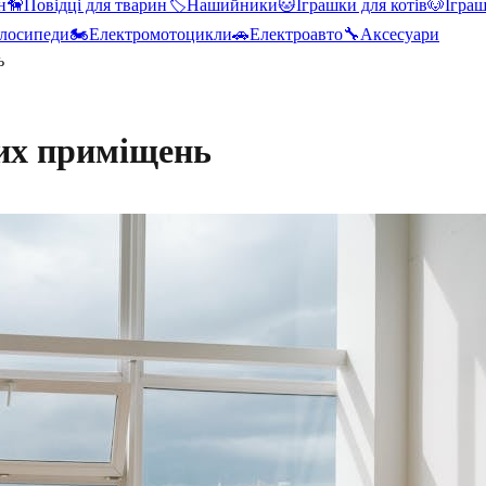
н
🦮
Повідці для тварин
🏷️
Нашийники
🐱
Іграшки для котів
🐶
Іграш
лосипеди
🏍️
Електромотоцикли
🚗
Електроавто
🔧
Аксесуари
ь
ких приміщень