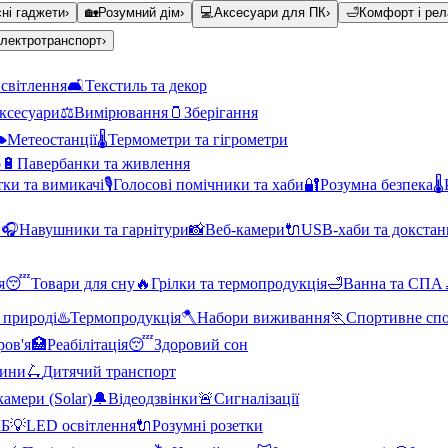
ні гаджети
›
🏡
Розумний дім
›
💻
Аксесуари для ПК
›
🛁
Комфорт і рел
лектротранспорт
›
світлення
🛋️
Текстиль та декор
аксесуари
⚖️
Вимірювання
🫙
Зберігання
️
Метеостанції
🌡️
Термометри та гігрометри
о
🔋
Павербанки та живлення
тки та вимикачі
🎙️
Голосові помічники та хаби
🔐
Розумна безпека
🌡️
и
🎧
Навушники та гарнітури
📸
Веб-камери
🔌
USB-хаби та докстан
я
😴
Товари для сну
🔥
Грілки та термопродукція
🛁
Ванна та СПА
 природі
♨️
Термопродукція
🪓
Набори виживання
🏃
Спортивне сп
ров'я
🏥
Реабілітація
😴
Здоровий сон
тини
🛴
Дитячий транспорт
амери (Solar)
🔔
Відеодзвінки
🚨
Сигналізації
КБ
💡
LED освітлення
🔌
Розумні розетки