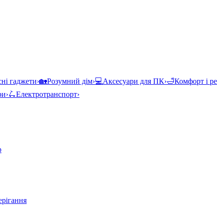
ні гаджети
›
🏡
Розумний дім
›
💻
Аксесуари для ПК
›
🛁
Комфорт і р
ри
›
🛴
Електротранспорт
›
р
ерігання