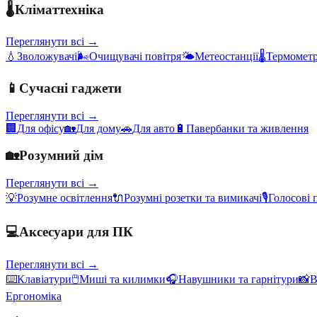
🌡️
Кліматтехніка
Переглянути всі →
💧
Зволожувачі
🌬️
Очищувачі повітря
🌤️
Метеостанції
🌡️
Термометр
📱
Сучасні гаджети
Переглянути всі →
🏢
Для офісу
🏡
Для дому
🚗
Для авто
🔋
Павербанки та живлення
🏡
Розумний дім
Переглянути всі →
💡
Розумне освітлення
🔌
Розумні розетки та вимикачі
🎙️
Голосові 
💻
Аксесуари для ПК
Переглянути всі →
⌨️
Клавіатури
🖱️
Миші та килимки
🎧
Навушники та гарнітури
📸
В
Ергономіка