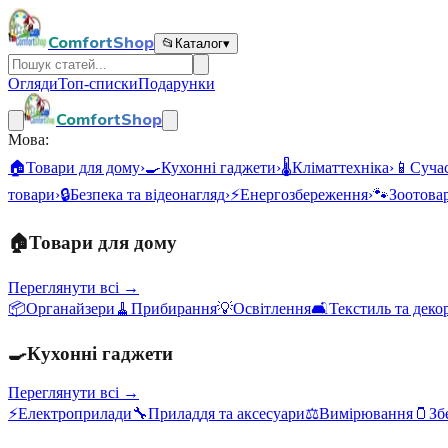
ComfortShop
📂
Каталог
▾
Огляди
Топ-списки
Подарунки
ComfortShop
Мова:
🏠
Товари для дому
›
🍳
Кухонні гаджети
›
🌡️
Кліматтехніка
›
📱
Сучас
товари
›
🔒
Безпека та відеонагляд
›
⚡
Енергозбереження
›
🐾
Зоотова
🏠
Товари для дому
Переглянути всі →
📦
Органайзери
🧹
Прибирання
💡
Освітлення
🛋️
Текстиль та деко
🍳
Кухонні гаджети
Переглянути всі →
⚡
Електроприлади
🔧
Приладдя та аксесуари
⚖️
Вимірювання
🫙
Зб