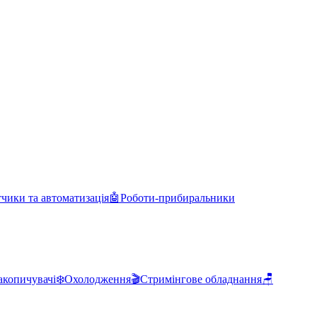
чики та автоматизація
🤖
Роботи-прибиральники
акопичувачі
❄️
Охолодження
🎬
Стримінгове обладнання
🪑