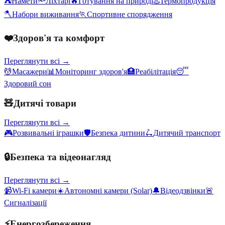
⛺
Намети
🔦
Ліхтарі
🔥
Готування на природі
♨️
Термопродукція
🪓
Набори виживання
🏃
Спортивне спорядження
❤️
Здоров'я та комфорт
Переглянути всі →
💆
Масажери
📊
Моніторинг здоров'я
🏥
Реабілітація
😴
Здоровий сон
🧸
Дитячі товари
Переглянути всі →
🎮
Розвивальні іграшки
🛡️
Безпека дитини
🛴
Дитячий транспорт
🔒
Безпека та відеонагляд
Переглянути всі →
📹
Wi-Fi камери
☀️
Автономні камери (Solar)
🔔
Відеодзвінки
🚨
Сигналізації
⚡
Енергозбереження