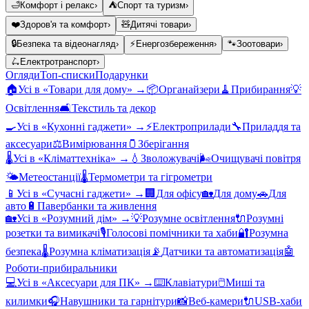
🛁
Комфорт і релакс
›
⛺
Спорт та туризм
›
❤️
Здоров'я та комфорт
›
🧸
Дитячі товари
›
🔒
Безпека та відеонагляд
›
⚡
Енергозбереження
›
🐾
Зоотовари
›
🛴
Електротранспорт
›
Огляди
Топ-списки
Подарунки
🏠
Усі в «
Товари для дому
» →
📦
Органайзери
🧹
Прибирання
💡
Освітлення
🛋️
Текстиль та декор
🍳
Усі в «
Кухонні гаджети
» →
⚡
Електроприлади
🔧
Приладдя та
аксесуари
⚖️
Вимірювання
🫙
Зберігання
🌡️
Усі в «
Кліматтехніка
» →
💧
Зволожувачі
🌬️
Очищувачі повітря
🌤️
Метеостанції
🌡️
Термометри та гігрометри
📱
Усі в «
Сучасні гаджети
» →
🏢
Для офісу
🏡
Для дому
🚗
Для
авто
🔋
Павербанки та живлення
🏡
Усі в «
Розумний дім
» →
💡
Розумне освітлення
🔌
Розумні
розетки та вимикачі
🎙️
Голосові помічники та хаби
🔐
Розумна
безпека
🌡️
Розумна кліматизація
📡
Датчики та автоматизація
🤖
Роботи-прибиральники
💻
Усі в «
Аксесуари для ПК
» →
⌨️
Клавіатури
🖱️
Миші та
килимки
🎧
Навушники та гарнітури
📸
Веб-камери
🔌
USB-хаби