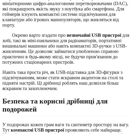
мініатюрними цифро-аналоговими перетворювачами (DAC),
які покращують якість звуку з ноутбука або смартфона. Для
геймерів існують компактні системи підсвічування для
клавіатури або ігрових манипуляторів, що живляться від
порту.
Окремо варто згадати про
незвичайні USB пристрої
для
хобі, такі як міні-паяльники для радіоаматорів, портативні
вишивальні машинки або навіть компактні 3D-ручки з USB-
живленням. Це дозволяє займатися улюбленою справою
практично в будь-якому місці, не будучи прив'язаним до
потужних стаціонарних пристроїв.
Навіть така проста річ, як USB-підставка для 3D-фігурки з
підсвічуванням, може стати яскравим акцентом на столі та
підняти настрій. Ці дрібниці роблять наш дозвілля більш
яскравим та захоплюючим.
Безпека та корисні дрібниці для
подорожей
У подорожах кожен грам ваги та сантиметр простору на вагу.
Тут
компактні USB пристрої
проявляють себе найкраще.