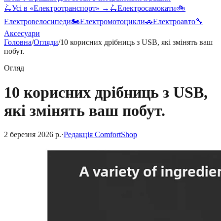
🛴
Усі в «
Електротранспорт
» →
🛴
Електросамокати
🚲
Електровелосипеди
🏍️
Електромотоцикли
🚗
Електроавто
🔧
Аксесуари
Головна
/
Огляди
/
10 корисних дрібниць з USB, які змінять ваш
побут.
Огляд
10 корисних дрібниць з USB,
які змінять ваш побут.
2 березня 2026 р.
·
Редакція ComfortShop