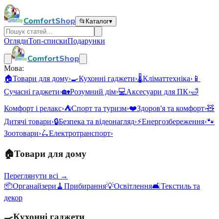
ComfortShop
📂
Каталог
▾
Огляди
Топ-списки
Подарунки
ComfortShop
Мова:
🏠
Товари для дому
›
🍳
Кухонні гаджети
›
🌡️
Кліматтехніка
›
📱
Сучасні гаджети
›
🏡
Розумний дім
›
💻
Аксесуари для ПК
›
🛁
Комфорт і релакс
›
⛺
Спорт та туризм
›
❤️
Здоров'я та комфорт
›
🧸
Дитячі товари
›
🔒
Безпека та відеонагляд
›
⚡
Енергозбереження
›
🐾
Зоотовари
›
🛴
Електротранспорт
›
🏠
Товари для дому
Переглянути всі →
📦
Органайзери
🧹
Прибирання
💡
Освітлення
🛋️
Текстиль та
декор
🍳
Кухонні гаджети