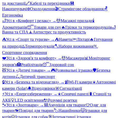
та докстанції
🔗
Кабелі та перехідники
💾
Накопичувачі
❄️
Охолодження
🎬
Стримінгове обладнання
🪑
Ергономіка
🛁
Усі в «
Комфорт і релакс
» →
💆
Масажні прилади
🕯️
Ароматерапія
😴
Товари для сну
🔥
Грілки та термопродукція
🛁
Ванна та СПА
🧘
Антистрес та продуктивність
⛺
Усі в «
Спорт та туризм
» →
⛺
Намети
🔦
Ліхтарі
🔥
Готування
на природі
♨️
Термопродукція
🪓
Набори виживання
🏃
Спортивне спорядження
❤️
Усі в «
Здоров'я та комфорт
» →
💆
Масажери
📊
Моніторинг
здоров'я
🏥
Реабілітація
😴
Здоровий сон
🧸
Усі в «
Дитячі товари
» →
🎮
Розвивальні іграшки
🛡️
Безпека
дитини
🛴
Дитячий транспорт
🔒
Усі в «
Безпека та відеонагляд
» →
📹
Wi-Fi камери
☀️
Автономні
камери (Solar)
🔔
Відеодзвінки
🚨
Сигналізації
⚡
Усі в «
Енергозбереження
» →
☀️
Сонячні панелі
🔋
Станції та
АКБ
💡
LED освітлення
🔌
Розумні розетки
🐾
Усі в «
Зоотовари
» →
🎒
Амуніція для тварин
👕
Одяг для
тварин
🦮
Повідці для тварин
🏷️
Нашийники
🐱
Іграшки для
котів
🐶
Іграшки для собак
🎯
Інтерактивні іграшки