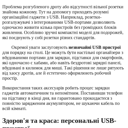
Проблема розгубленого дроту або відсутності вільної розетки
знайома кожному. Тут на допомогу приходять розумні
організаційні гаджети з USB. Наприклад, розетки-
розгалужувачі з інтегрованими USB-портами дозволяють
одночасно живити кілька пристроїв без громіздких блоків
живлення. Особливо зручні компактні моделі для подорожей,
які поєднують у собі розетки різних стандартів.
Окремої уваги заслуговують
незвичайні USB пристрої
для порядку на столі. Це можуть бути настільні органайзери з
вбудованими портами для зарядки, підставки для смартфонів,
які одночасно є хабами, або навіть бездротові зарядні панелі,
вбудовані в килимок для миші. Такі рішення не лише рятують
від хаосу дротів, але й естетично оформлюють робочий
простір.
Використання таких аксесуарів робить процес зарядки
гаджетів автоматичним та непомітним. Поставивши телефон
на підставку в кінці дня, ви гарантовано прокидаєтеся з
повністю зарядженим акумулятором, не шукаючи кабель по
всій кімнаті.
Здоров'я та краса: персональні USB-