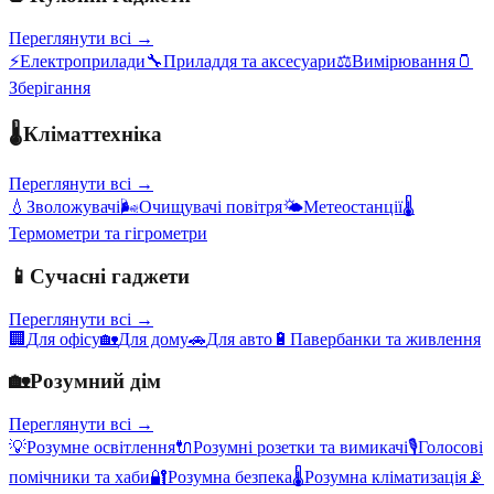
Переглянути всі →
⚡
Електроприлади
🔧
Приладдя та аксесуари
⚖️
Вимірювання
🫙
Зберігання
🌡️
Кліматтехніка
Переглянути всі →
💧
Зволожувачі
🌬️
Очищувачі повітря
🌤️
Метеостанції
🌡️
Термометри та гігрометри
📱
Сучасні гаджети
Переглянути всі →
🏢
Для офісу
🏡
Для дому
🚗
Для авто
🔋
Павербанки та живлення
🏡
Розумний дім
Переглянути всі →
💡
Розумне освітлення
🔌
Розумні розетки та вимикачі
🎙️
Голосові
помічники та хаби
🔐
Розумна безпека
🌡️
Розумна кліматизація
📡