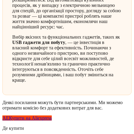
процесів, як у випадку з електричною мельницею
для спецій, до організації простору, догляду за собою
та розваг — ці компактні пристрої роблять наше
життя значно комфортнішим, економлячи наш
найцінніший ресурс: час.
Вибір якісних та функціональних гаджетів, таких як
USB гаджети для побуту
, — це інвестиція в
власний комфорт та ефективність. Починаючи з
одного незвичайного пристрою, ви поступово
відкриєте для себе цілий всесвіт можливостей, де
технології ненав'язливо та гранично практично
інтегруються в повсякденність. Оточіть себе
розумними дрібницями, і ваш побут зміниться на
краще.
Деякі посилання можуть бути партнерськими. Ми можемо
отримати комісію без додаткових витрат для вас.
AE
Купити на Aliexpress
Де купити