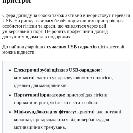
пристрої
Сфера догляду за собою також активно використовує переваги
USB. На ринку з'явилася безліч портативних пристроїв для
особистої гігієни та краси, що живляться через цей
універсальний порт. Це робить професійний догляд
доступним вдома та в подорожах.
До найпопулярніших
сучасних USB гаджетів
цієї категорії
можна віднести:
Електричні зубні щітки з USB-зарядкою:
компактні, часто з ультра-звуковою технологією,
ідеальні для мандрівників.
Портативні ірригатори:
пристрої для гігієни
порожнини рота, які легко взяти з собою.
Міні-саундбокси для фітнесу:
крихітні, але потужні
колонки, що заряджаються від повербанку, для
мотиваційних тренувань.