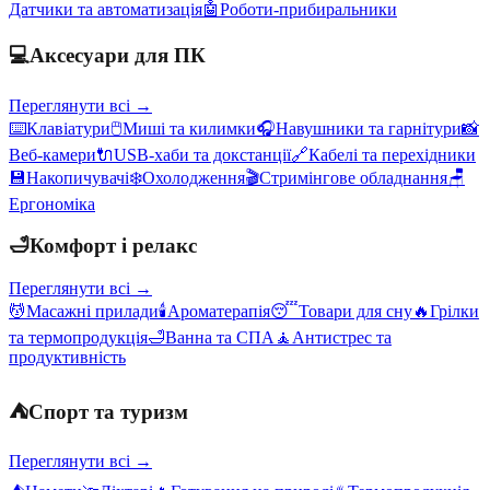
Датчики та автоматизація
🤖
Роботи-прибиральники
💻
Аксесуари для ПК
Переглянути всі →
⌨️
Клавіатури
🖱️
Миші та килимки
🎧
Навушники та гарнітури
📸
Веб-камери
🔌
USB-хаби та докстанції
🔗
Кабелі та перехідники
💾
Накопичувачі
❄️
Охолодження
🎬
Стримінгове обладнання
🪑
Ергономіка
🛁
Комфорт і релакс
Переглянути всі →
💆
Масажні прилади
🕯️
Ароматерапія
😴
Товари для сну
🔥
Грілки
та термопродукція
🛁
Ванна та СПА
🧘
Антистрес та
продуктивність
⛺
Спорт та туризм
Переглянути всі →