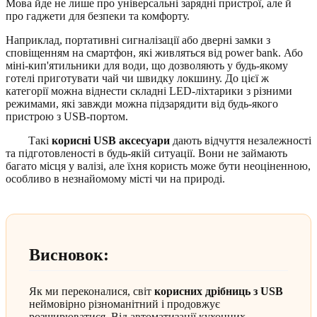
Мова йде не лише про універсальні зарядні пристрої, але й
про гаджети для безпеки та комфорту.
Наприклад, портативні сигналізації або дверні замки з
сповіщенням на смартфон, які живляться від power bank. Або
міні-кип'ятильники для води, що дозволяють у будь-якому
готелі приготувати чай чи швидку локшину. До цієї ж
категорії можна віднести складні LED-ліхтарики з різними
режимами, які завжди можна підзарядити від будь-якого
пристрою з USB-портом.
Такі
корисні USB аксесуари
дають відчуття незалежності
та підготовленості в будь-якій ситуації. Вони не займають
багато місця у валізі, але їхня користь може бути неоціненною,
особливо в незнайомому місті чи на природі.
Висновок:
Як ми переконалися, світ
корисних дрібниць з USB
неймовірно різноманітний і продовжує
розширюватися. Від автоматизації кухонних