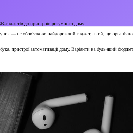
B-гаджетів до пристроїв розумного дому.
унок — не обов'язково найдорожчий гаджет, а той, що органічно
тбука, пристрої автоматизації дому. Варіанти на будь-який бюдже