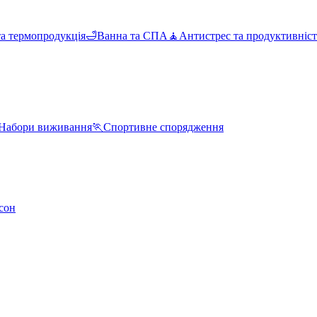
та термопродукція
🛁
Ванна та СПА
🧘
Антистрес та продуктивніст
Набори виживання
🏃
Спортивне спорядження
сон