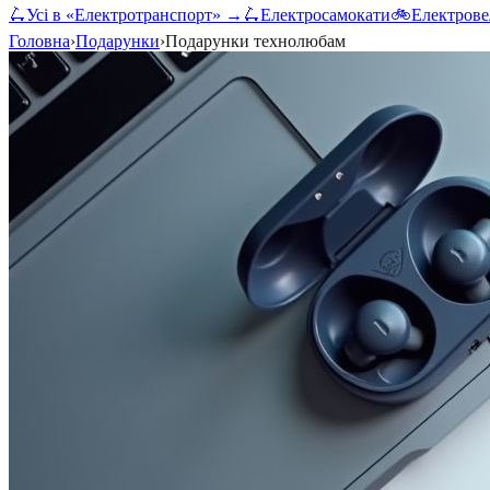
🛴
Усі в «
Електротранспорт
» →
🛴
Електросамокати
🚲
Електрове
Головна
›
Подарунки
›
Подарунки технолюбам