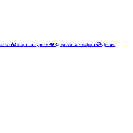
елакс
›
⛺
Спорт та туризм
›
❤️
Здоров'я та комфорт
›
🧸
Дитячі