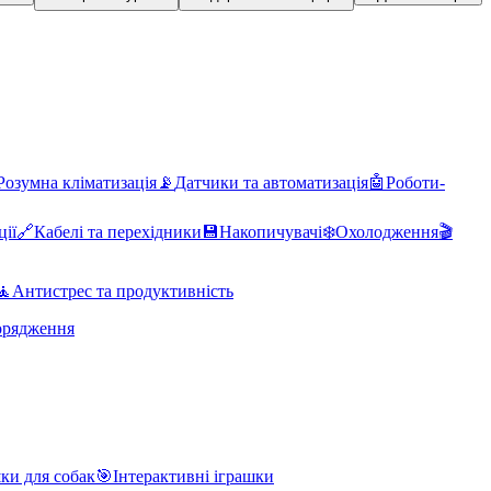
Розумна кліматизація
📡
Датчики та автоматизація
🤖
Роботи-
ції
🔗
Кабелі та перехідники
💾
Накопичувачі
❄️
Охолодження
🎬
🧘
Антистрес та продуктивність
орядження
ки для собак
🎯
Інтерактивні іграшки