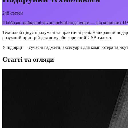
248
статей
Підібрали найкращі технологічні подарунки — від корисних US
Технолюб цінує продумані та практичні речі. Найкращий подар
розумний пристрій для дому або корисний USB-гаджет.
У підбірці — сучасні гаджети, аксесуари для комп'ютера та ноу
Статті та огляди