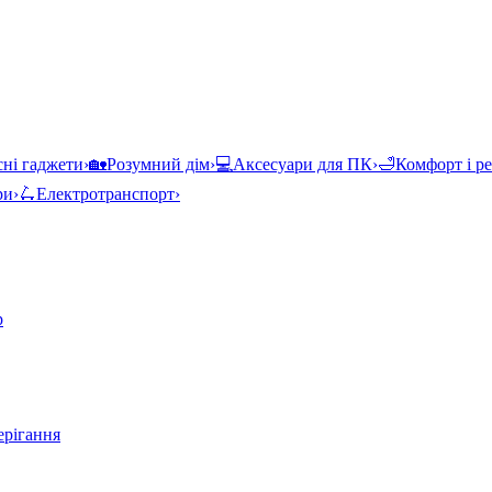
ні гаджети
›
🏡
Розумний дім
›
💻
Аксесуари для ПК
›
🛁
Комфорт і р
ри
›
🛴
Електротранспорт
›
р
ерігання