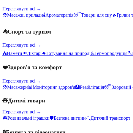
Переглянути всі →
💆
Масажні прилади
🕯️
Ароматерапія
😴
Товари для сну
🔥
Грілки 
⛺
Спорт та туризм
Переглянути всі →
⛺
Намети
🔦
Ліхтарі
🔥
Готування на природі
♨️
Термопродукція
🪓
❤️
Здоров'я та комфорт
Переглянути всі →
💆
Масажери
📊
Моніторинг здоров'я
🏥
Реабілітація
😴
Здоровий 
🧸
Дитячі товари
Переглянути всі →
🎮
Розвивальні іграшки
🛡️
Безпека дитини
🛴
Дитячий транспорт
🔒
Безпека та відеонагляд