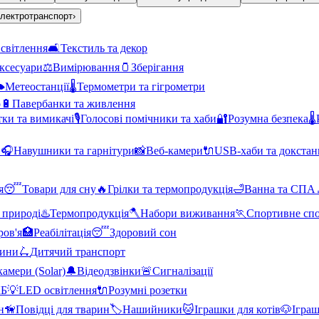
лектротранспорт
›
світлення
🛋️
Текстиль та декор
аксесуари
⚖️
Вимірювання
🫙
Зберігання
️
Метеостанції
🌡️
Термометри та гігрометри
о
🔋
Павербанки та живлення
тки та вимикачі
🎙️
Голосові помічники та хаби
🔐
Розумна безпека
🌡️
и
🎧
Навушники та гарнітури
📸
Веб-камери
🔌
USB-хаби та докстан
я
😴
Товари для сну
🔥
Грілки та термопродукція
🛁
Ванна та СПА
 природі
♨️
Термопродукція
🪓
Набори виживання
🏃
Спортивне сп
ров'я
🏥
Реабілітація
😴
Здоровий сон
тини
🛴
Дитячий транспорт
амери (Solar)
🔔
Відеодзвінки
🚨
Сигналізації
КБ
💡
LED освітлення
🔌
Розумні розетки
н
🦮
Повідці для тварин
🏷️
Нашийники
🐱
Іграшки для котів
🐶
Іграш