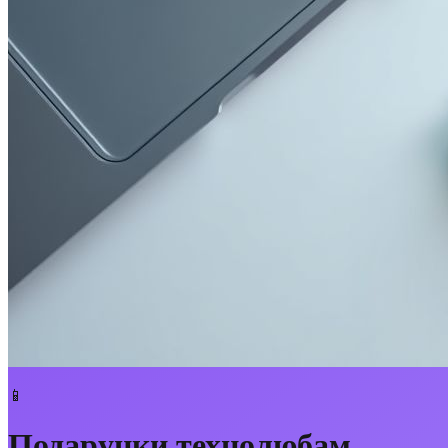
📱
Подарунки технолюбам