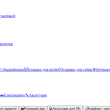
налізації
 розетки
🏷️
Нашийники
🐱
Іграшки для котів
🐶
Іграшки для собак
🎯
Інтерак
🚗
Електроавто
🔧
Аксесуари
ні гаджети
›
🏡
Розумний дім
›
💻
Аксесуари для ПК
›
🛁
Комфорт і рел