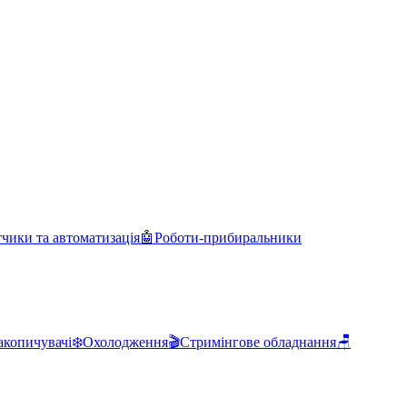
чики та автоматизація
🤖
Роботи-прибиральники
акопичувачі
❄️
Охолодження
🎬
Стримінгове обладнання
🪑