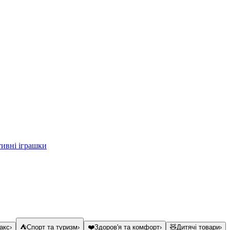
тивні іграшки
акс
›
⛺
Спорт та туризм
›
❤️
Здоров'я та комфорт
›
🧸
Дитячі товари
›