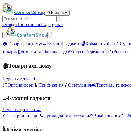
ComfortShop
📂
Каталог
▾
Огляди
Топ-списки
Подарунки
ComfortShop
🏠
Товари для дому
›
🍳
Кухонні гаджети
›
🌡️
Кліматтехніка
›
📱
Сучас
товари
›
🔒
Безпека та відеонагляд
›
⚡
Енергозбереження
›
🐾
Зоотова
🏠
Товари для дому
Переглянути всі →
📦
Органайзери
🧹
Прибирання
💡
Освітлення
🛋️
Текстиль та деко
🍳
Кухонні гаджети
Переглянути всі →
⚡
Електроприлади
🔧
Приладдя та аксесуари
⚖️
Вимірювання
🫙
Зб
🌡️
Кліматтехніка