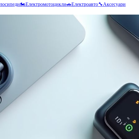
лосипеди
🏍️
Електромотоцикли
🚗
Електроавто
🔧
Аксесуари