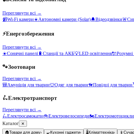
Переглянути всі →
📹
Wi-Fi камери
☀️
Автономні камери (Solar)
🔔
Відеодзвінки
🚨
Сиг
⚡
Енергозбереження
Переглянути всі →
☀️
Сонячні панелі
🔋
Станції та АКБ
💡
LED освітлення
🔌
Розумні
🐾
Зоотовари
Переглянути всі →
🎒
Амуніція для тварин
👕
Одяг для тварин
🦮
Повідці для тварин
🛴
Електротранспорт
Переглянути всі →
🛴
Електросамокати
🚲
Електровелосипеди
🏍️
Електромотоцикли
Каталог
✕
🏠
Товари для дому
›
🍳
Кухонні гаджети
›
🌡️
Кліматтехніка
›
📱
Сучас