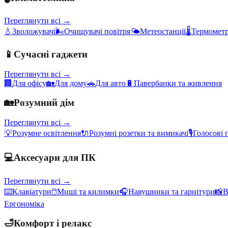
Переглянути всі →
💧
Зволожувачі
🌬️
Очищувачі повітря
🌤️
Метеостанції
🌡️
Термометр
📱
Сучасні гаджети
Переглянути всі →
🏢
Для офісу
🏡
Для дому
🚗
Для авто
🔋
Павербанки та живлення
🏡
Розумний дім
Переглянути всі →
💡
Розумне освітлення
🔌
Розумні розетки та вимикачі
🎙️
Голосові 
💻
Аксесуари для ПК
Переглянути всі →
⌨️
Клавіатури
🖱️
Миші та килимки
🎧
Навушники та гарнітури
📸
В
Ергономіка
🛁
Комфорт і релакс