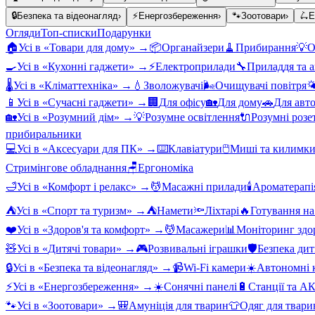
🔒
Безпека та відеонагляд
›
⚡
Енергозбереження
›
🐾
Зоотовари
›
🛴
Е
Огляди
Топ-списки
Подарунки
🏠
Усі в «
Товари для дому
» →
📦
Органайзери
🧹
Прибирання
💡
О
🍳
Усі в «
Кухонні гаджети
» →
⚡
Електроприлади
🔧
Приладдя та 
🌡️
Усі в «
Кліматтехніка
» →
💧
Зволожувачі
🌬️
Очищувачі повітря

📱
Усі в «
Сучасні гаджети
» →
🏢
Для офісу
🏡
Для дому
🚗
Для авт
🏡
Усі в «
Розумний дім
» →
💡
Розумне освітлення
🔌
Розумні розе
прибиральники
💻
Усі в «
Аксесуари для ПК
» →
⌨️
Клавіатури
🖱️
Миші та килимк
Стримінгове обладнання
🪑
Ергономіка
🛁
Усі в «
Комфорт і релакс
» →
💆
Масажні прилади
🕯️
Ароматерапі
⛺
Усі в «
Спорт та туризм
» →
⛺
Намети
🔦
Ліхтарі
🔥
Готування на
❤️
Усі в «
Здоров'я та комфорт
» →
💆
Масажери
📊
Моніторинг здо
🧸
Усі в «
Дитячі товари
» →
🎮
Розвивальні іграшки
🛡️
Безпека ди
🔒
Усі в «
Безпека та відеонагляд
» →
📹
Wi-Fi камери
☀️
Автономні к
⚡
Усі в «
Енергозбереження
» →
☀️
Сонячні панелі
🔋
Станції та А
🐾
Усі в «
Зоотовари
» →
🎒
Амуніція для тварин
👕
Одяг для твари