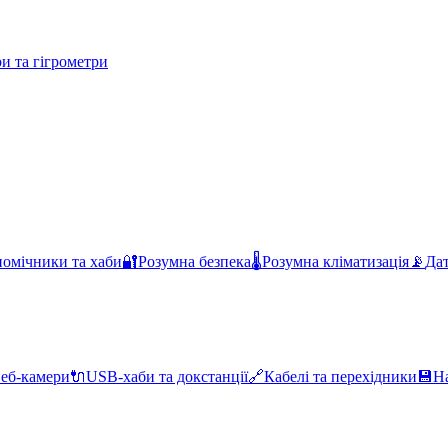
и та гігрометри
помічники та хаби
🔐
Розумна безпека
🌡️
Розумна кліматизація
📡
Дат
еб-камери
🔌
USB-хаби та докстанції
🔗
Кабелі та перехідники
💾
Н