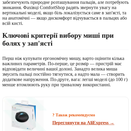
забезпечують природне розташування пальців, але потребують
звикання. Фахівці ComfortShop радять звернути увагу на
вертикальні моделі, якщо біль локалізується саме в зап'ясті, та
на анатомічні — якщо дискомфорт відчувається в пальцях або
всій кисті.
Ключові критерії вибору миші при
болях у зап'ясті
Перш ніж купувати ергономічну мишу, варто оцінити кілька
важливих параметрів. По-перше, це розмір — пристрій має
відповідати величині вашої долоні. Занадто велика миша
змусить пальці постійно тягнутися, а надто мала — створить
додаткове напруження. По-друге, вага: легші моделі (до 100 г)
менше втомлюють руку при тривалому використанні.
? Також рекомендуємо
Переглянути на AliExpress →