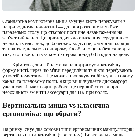
Стандартна комп'ютерна миша змушує кисть перебувати в
неприродному положенні — долоня розгорнута майже
паралельно столу, що створює постійне навантаження на
зап'ястний канал. Це призводить до стискання серединного
нерва і, як наслідок, до больових відчуттів, оніміння пальців
та навіть тунельного синдрому. Особливо це небезпечно для
тих, хто проводить за комп'ютером понад 6-8 годин на день.
Крім того, звичайна миша не підтримує анатомічну
форму кисті, через що м'язи передпліччя та ліктя перебувають
у постійному тонусі. Це може спровокувати біль у ліктьовому
каналі та плечовому поясі. Якщо ви відчуваєте дискомфорт
уже після кількох годин роботи, це перший сигнал про
необхідність змінити аксесуари для ПК при болях.
Вертикальна миша vs класична
ергономіка: що обрати?
На ринку існує два основні типи ергономічних маніпуляторів:
вертикальні та анатомічні (з вигином). Вертикальна миша