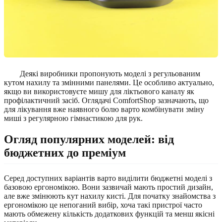
Деякі виробники пропонують моделі з регульованим
кутом нахилу та змінними панелями. Це особливо актуально,
якщо ви використовуєте мишу для ліктьового каналу як
профілактичний засіб. Оглядачі ComfortShop зазначають, що
для лікування вже наявного болю варто комбінувати зміну
миші з регулярною гімнастикою для рук.
Огляд популярних моделей: від
бюджетних до преміум
Серед доступних варіантів варто виділити бюджетні моделі з
базовою ергономікою. Вони зазвичай мають простий дизайн,
але вже змінюють кут нахилу кисті. Для початку знайомства з
ергономікою це непоганий вибір, хоча такі пристрої часто
мають обмежену кількість додаткових функцій та менш якісні