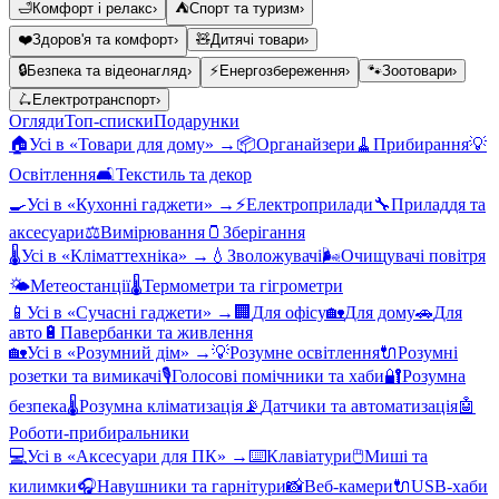
🛁
Комфорт і релакс
›
⛺
Спорт та туризм
›
❤️
Здоров'я та комфорт
›
🧸
Дитячі товари
›
🔒
Безпека та відеонагляд
›
⚡
Енергозбереження
›
🐾
Зоотовари
›
🛴
Електротранспорт
›
Огляди
Топ-списки
Подарунки
🏠
Усі в «
Товари для дому
» →
📦
Органайзери
🧹
Прибирання
💡
Освітлення
🛋️
Текстиль та декор
🍳
Усі в «
Кухонні гаджети
» →
⚡
Електроприлади
🔧
Приладдя та
аксесуари
⚖️
Вимірювання
🫙
Зберігання
🌡️
Усі в «
Кліматтехніка
» →
💧
Зволожувачі
🌬️
Очищувачі повітря
🌤️
Метеостанції
🌡️
Термометри та гігрометри
📱
Усі в «
Сучасні гаджети
» →
🏢
Для офісу
🏡
Для дому
🚗
Для
авто
🔋
Павербанки та живлення
🏡
Усі в «
Розумний дім
» →
💡
Розумне освітлення
🔌
Розумні
розетки та вимикачі
🎙️
Голосові помічники та хаби
🔐
Розумна
безпека
🌡️
Розумна кліматизація
📡
Датчики та автоматизація
🤖
Роботи-прибиральники
💻
Усі в «
Аксесуари для ПК
» →
⌨️
Клавіатури
🖱️
Миші та
килимки
🎧
Навушники та гарнітури
📸
Веб-камери
🔌
USB-хаби