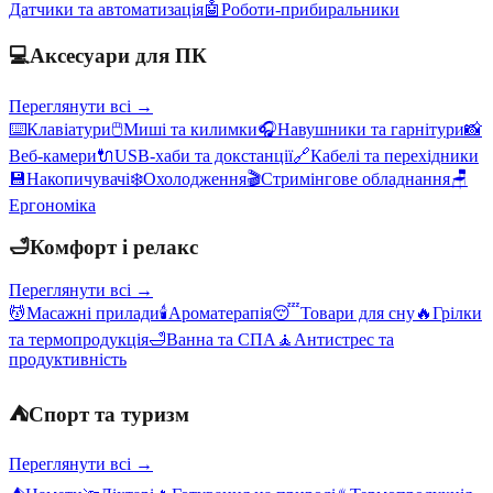
Датчики та автоматизація
🤖
Роботи-прибиральники
💻
Аксесуари для ПК
Переглянути всі →
⌨️
Клавіатури
🖱️
Миші та килимки
🎧
Навушники та гарнітури
📸
Веб-камери
🔌
USB-хаби та докстанції
🔗
Кабелі та перехідники
💾
Накопичувачі
❄️
Охолодження
🎬
Стримінгове обладнання
🪑
Ергономіка
🛁
Комфорт і релакс
Переглянути всі →
💆
Масажні прилади
🕯️
Ароматерапія
😴
Товари для сну
🔥
Грілки
та термопродукція
🛁
Ванна та СПА
🧘
Антистрес та
продуктивність
⛺
Спорт та туризм
Переглянути всі →