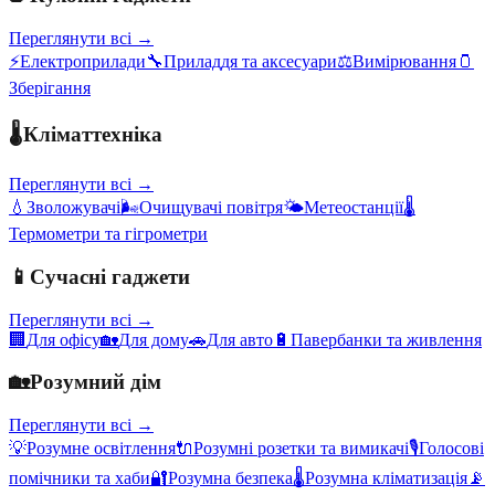
Переглянути всі →
⚡
Електроприлади
🔧
Приладдя та аксесуари
⚖️
Вимірювання
🫙
Зберігання
🌡️
Кліматтехніка
Переглянути всі →
💧
Зволожувачі
🌬️
Очищувачі повітря
🌤️
Метеостанції
🌡️
Термометри та гігрометри
📱
Сучасні гаджети
Переглянути всі →
🏢
Для офісу
🏡
Для дому
🚗
Для авто
🔋
Павербанки та живлення
🏡
Розумний дім
Переглянути всі →
💡
Розумне освітлення
🔌
Розумні розетки та вимикачі
🎙️
Голосові
помічники та хаби
🔐
Розумна безпека
🌡️
Розумна кліматизація
📡