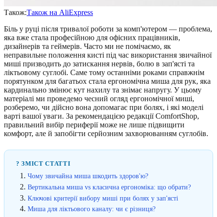
Також:
Також на AliExpress
Біль у руці після тривалої роботи за комп'ютером — проблема,
яка вже стала професійною для офісних працівників,
дизайнерів та геймерів. Часто ми не помічаємо, як
неправильне положення кисті під час використання звичайної
миші призводить до затискання нервів, болю в зап'ясті та
ліктьовому суглобі. Саме тому останніми роками справжнім
порятунком для багатьох стала ергономічна миша для рук, яка
кардинально змінює кут нахилу та знімає напругу. У цьому
матеріалі ми проведемо чесний огляд ергономічної миші,
розберемо, чи дійсно вона допомагає при болях, і які моделі
варті вашої уваги. За рекомендацією редакції ComfortShop,
правильний вибір периферії може не лише підвищити
комфорт, але й запобігти серйозним захворюванням суглобів.
? ЗМІСТ СТАТТІ
Чому звичайна миша шкодить здоров'ю?
Вертикальна миша vs класична ергономіка: що обрати?
Ключові критерії вибору миші при болях у зап'ясті
Миша для ліктьового каналу: чи є різниця?