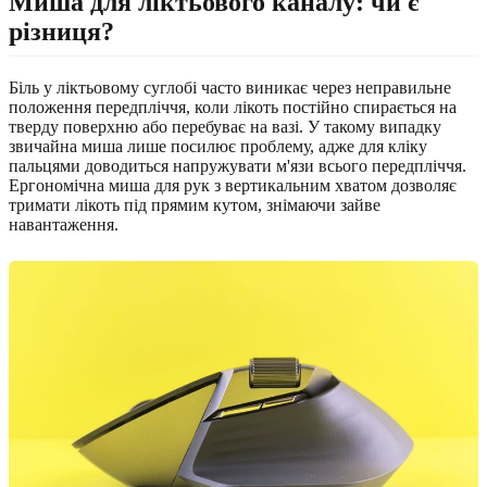
Миша для ліктьового каналу: чи є
різниця?
Біль у ліктьовому суглобі часто виникає через неправильне
положення передпліччя, коли лікоть постійно спирається на
тверду поверхню або перебуває на вазі. У такому випадку
звичайна миша лише посилює проблему, адже для кліку
пальцями доводиться напружувати м'язи всього передпліччя.
Ергономічна миша для рук з вертикальним хватом дозволяє
тримати лікоть під прямим кутом, знімаючи зайве
навантаження.