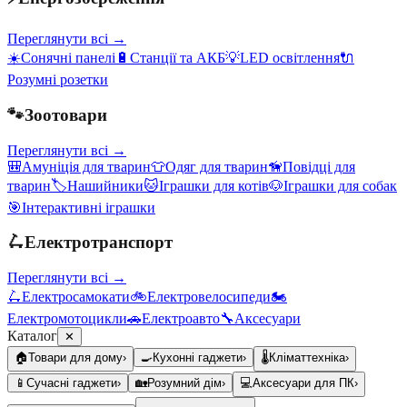
Переглянути всі →
☀️
Сонячні панелі
🔋
Станції та АКБ
💡
LED освітлення
🔌
Розумні розетки
🐾
Зоотовари
Переглянути всі →
🎒
Амуніція для тварин
👕
Одяг для тварин
🦮
Повідці для
тварин
🏷️
Нашийники
🐱
Іграшки для котів
🐶
Іграшки для собак
🎯
Інтерактивні іграшки
🛴
Електротранспорт
Переглянути всі →
🛴
Електросамокати
🚲
Електровелосипеди
🏍️
Електромотоцикли
🚗
Електроавто
🔧
Аксесуари
Каталог
✕
🏠
Товари для дому
›
🍳
Кухонні гаджети
›
🌡️
Кліматтехніка
›
📱
Сучасні гаджети
›
🏡
Розумний дім
›
💻
Аксесуари для ПК
›