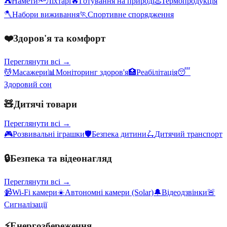
⛺
Намети
🔦
Ліхтарі
🔥
Готування на природі
♨️
Термопродукція
🪓
Набори виживання
🏃
Спортивне спорядження
❤️
Здоров'я та комфорт
Переглянути всі →
💆
Масажери
📊
Моніторинг здоров'я
🏥
Реабілітація
😴
Здоровий сон
🧸
Дитячі товари
Переглянути всі →
🎮
Розвивальні іграшки
🛡️
Безпека дитини
🛴
Дитячий транспорт
🔒
Безпека та відеонагляд
Переглянути всі →
📹
Wi-Fi камери
☀️
Автономні камери (Solar)
🔔
Відеодзвінки
🚨
Сигналізації
⚡
Енергозбереження