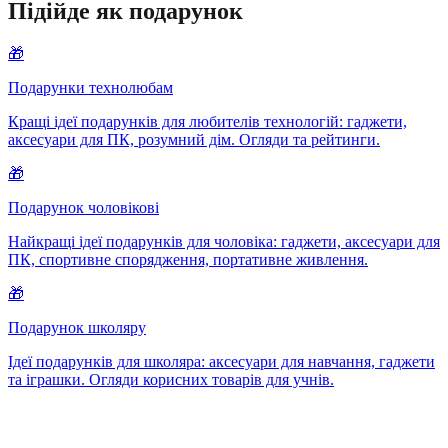
Підійде як подарунок
🎁
Подарунки технолюбам
Кращі ідеї подарунків для любителів технологій: гаджети,
аксесуари для ПК, розумний дім. Огляди та рейтинги.
🎁
Подарунок чоловікові
Найкращі ідеї подарунків для чоловіка: гаджети, аксесуари для
ПК, спортивне спорядження, портативне живлення.
🎁
Подарунок школяру
Ідеї подарунків для школяра: аксесуари для навчання, гаджети
та іграшки. Огляди корисних товарів для учнів.