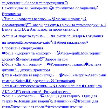
та докстанції
🔗
Кабелі та перехідники
💾
Накопичувачі
❄️
Охолодження
🎬
Стримінгове обладнання
🪑
Ергономіка
🛁
Усі в «
Комфорт і релакс
» →
💆
Масажні прилади
🕯️
Ароматерапія
😴
Товари для сну
🔥
Грілки та термопродукція
🛁
Ванна та СПА
🧘
Антистрес та продуктивність
⛺
Усі в «
Спорт та туризм
» →
⛺
Намети
🔦
Ліхтарі
🔥
Готування
на природі
♨️
Термопродукція
🪓
Набори виживання
🏃
Спортивне спорядження
❤️
Усі в «
Здоров'я та комфорт
» →
💆
Масажери
📊
Моніторинг
здоров'я
🏥
Реабілітація
😴
Здоровий сон
🧸
Усі в «
Дитячі товари
» →
🎮
Розвивальні іграшки
🛡️
Безпека
дитини
🛴
Дитячий транспорт
🔒
Усі в «
Безпека та відеонагляд
» →
📹
Wi-Fi камери
☀️
Автономні
камери (Solar)
🔔
Відеодзвінки
🚨
Сигналізації
⚡
Усі в «
Енергозбереження
» →
☀️
Сонячні панелі
🔋
Станції та
АКБ
💡
LED освітлення
🔌
Розумні розетки
🐾
Усі в «
Зоотовари
» →
🎒
Амуніція для тварин
👕
Одяг для
тварин
🦮
Повідці для тварин
🏷️
Нашийники
🐱
Іграшки для
котів
🐶
Іграшки для собак
🎯
Інтерактивні іграшки