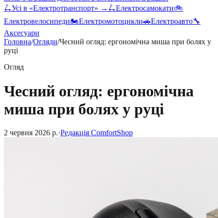
🛴
Усі в «
Електротранспорт
» →
🛴
Електросамокати
🚲
Електровелосипеди
🏍️
Електромотоцикли
🚗
Електроавто
🔧
Аксесуари
Головна
/
Огляди
/
Чесний огляд: ергономічна миша при болях у
руці
Огляд
Чесний огляд: ергономічна
миша при болях у руці
2 червня 2026 р.
·
Редакція ComfortShop