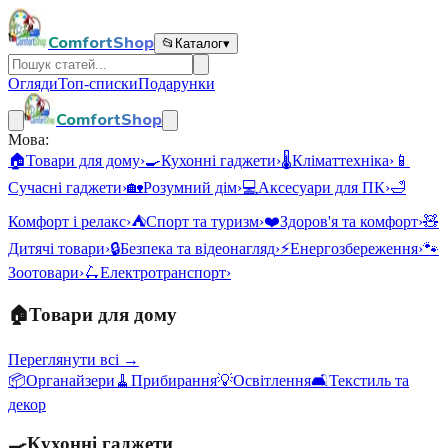
ComfortShop
📂
Каталог
▾
Огляди
Топ-списки
Подарунки
ComfortShop
Мова:
🏠
Товари для дому
›
🍳
Кухонні гаджети
›
🌡️
Кліматтехніка
›
📱
Сучасні гаджети
›
🏡
Розумний дім
›
💻
Аксесуари для ПК
›
🛁
Комфорт і релакс
›
⛺
Спорт та туризм
›
❤️
Здоров'я та комфорт
›
🧸
Дитячі товари
›
🔒
Безпека та відеонагляд
›
⚡
Енергозбереження
›
🐾
Зоотовари
›
🛴
Електротранспорт
›
🏠
Товари для дому
Переглянути всі →
📦
Органайзери
🧹
Прибирання
💡
Освітлення
🛋️
Текстиль та
декор
🍳
Кухонні гаджети