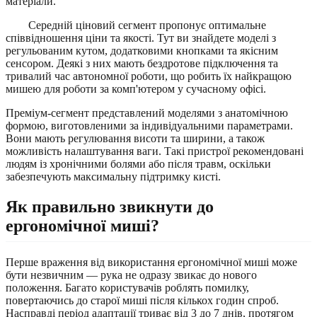
матеріали.
Середній ціновий сегмент пропонує оптимальне
співвідношення ціни та якості. Тут ви знайдете моделі з
регульованим кутом, додатковими кнопками та якісним
сенсором. Деякі з них мають бездротове підключення та
тривалий час автономної роботи, що робить їх найкращою
мишею для роботи за комп'ютером у сучасному офісі.
Преміум-сегмент представлений моделями з анатомічною
формою, виготовленими за індивідуальними параметрами.
Вони мають регулювання висоти та ширини, а також
можливість налаштування ваги. Такі пристрої рекомендовані
людям із хронічними болями або після травм, оскільки
забезпечують максимальну підтримку кисті.
Як правильно звикнути до
ергономічної миші?
Перше враження від використання ергономічної миші може
бути незвичним — рука не одразу звикає до нового
положення. Багато користувачів роблять помилку,
повертаючись до старої миші після кількох годин спроб.
Насправді період адаптації триває від 3 до 7 днів, протягом