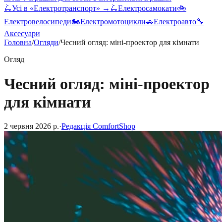
🛴
Усі в «
Електротранспорт
» →
🛴
Електросамокати
🚲
Електровелосипеди
🏍️
Електромотоцикли
🚗
Електроавто
🔧
Аксесуари
Головна
/
Огляди
/
Чесний огляд: міні-проектор для кімнати
Огляд
Чесний огляд: міні-проектор
для кімнати
2 червня 2026 р.
·
Редакція ComfortShop