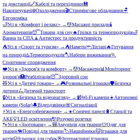
та докстанції
🔗
Кабелі та перехідники
💾
Накопичувачі
❄️
Охолодження
🎬
Стримінгове обладнання
🪑
Ергономіка
🛁
Усі в «
Комфорт і релакс
» →
💆
Масажні прилади
🕯️
Ароматерапія
😴
Товари для сну
🔥
Грілки та термопродукція
🛁
Ванна та СПА
🧘
Антистрес та продуктивність
⛺
Усі в «
Спорт та туризм
» →
⛺
Намети
🔦
Ліхтарі
🔥
Готування
на природі
♨️
Термопродукція
🪓
Набори виживання
🏃
Спортивне спорядження
❤️
Усі в «
Здоров'я та комфорт
» →
💆
Масажери
📊
Моніторинг
здоров'я
🏥
Реабілітація
😴
Здоровий сон
🧸
Усі в «
Дитячі товари
» →
🎮
Розвивальні іграшки
🛡️
Безпека
дитини
🛴
Дитячий транспорт
🔒
Усі в «
Безпека та відеонагляд
» →
📹
Wi-Fi камери
☀️
Автономні
камери (Solar)
🔔
Відеодзвінки
🚨
Сигналізації
⚡
Усі в «
Енергозбереження
» →
☀️
Сонячні панелі
🔋
Станції та
АКБ
💡
LED освітлення
🔌
Розумні розетки
🐾
Усі в «
Зоотовари
» →
🎒
Амуніція для тварин
👕
Одяг для
тварин
🦮
Повідці для тварин
🏷️
Нашийники
🐱
Іграшки для
котів
🐶
Іграшки для собак
🎯
Інтерактивні іграшки