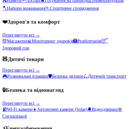
⛺
Намети
🔦
Ліхтарі
🔥
Готування на природі
♨️
Термопродукція
🪓
Набори виживання
🏃
Спортивне спорядження
❤️
Здоров'я та комфорт
Переглянути всі →
💆
Масажери
📊
Моніторинг здоров'я
🏥
Реабілітація
😴
Здоровий сон
🧸
Дитячі товари
Переглянути всі →
🎮
Розвивальні іграшки
🛡️
Безпека дитини
🛴
Дитячий транспорт
🔒
Безпека та відеонагляд
Переглянути всі →
📹
Wi-Fi камери
☀️
Автономні камери (Solar)
🔔
Відеодзвінки
🚨
Сигналізації
⚡
Енергозбереження