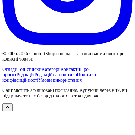
© 2006-
2026
ComfortShop.com.ua —
афілійований блог про
корисні товари
Огляди
Топ-списки
Категорії
Контакти
Про
проєкт
Редакція
Редакційна політика
Політика
конфіденційності
Умови використання
Сайт містить афілійовані посилання. Купуючи через них, ви
підтримуєте нас без додаткових витрат для вас.