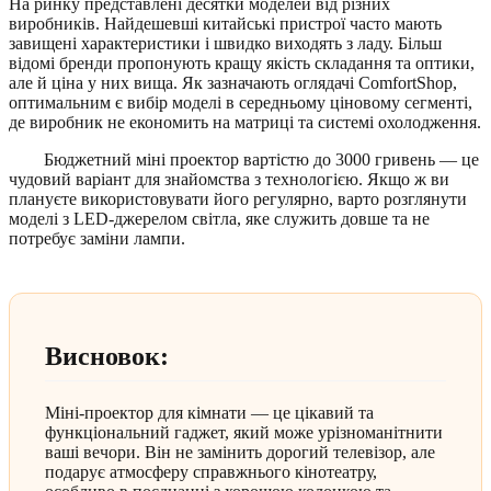
На ринку представлені десятки моделей від різних
виробників. Найдешевші китайські пристрої часто мають
завищені характеристики і швидко виходять з ладу. Більш
відомі бренди пропонують кращу якість складання та оптики,
але й ціна у них вища. Як зазначають оглядачі ComfortShop,
оптимальним є вибір моделі в середньому ціновому сегменті,
де виробник не економить на матриці та системі охолодження.
Бюджетний міні проектор вартістю до 3000 гривень — це
чудовий варіант для знайомства з технологією. Якщо ж ви
плануєте використовувати його регулярно, варто розглянути
моделі з LED-джерелом світла, яке служить довше та не
потребує заміни лампи.
Висновок:
Міні-проектор для кімнати — це цікавий та
функціональний гаджет, який може урізноманітнити
ваші вечори. Він не замінить дорогий телевізор, але
подарує атмосферу справжнього кінотеатру,