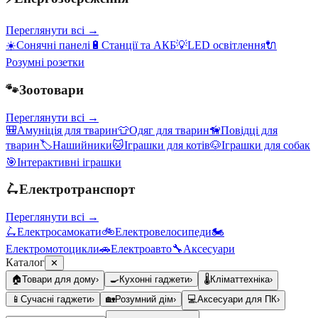
Переглянути всі →
☀️
Сонячні панелі
🔋
Станції та АКБ
💡
LED освітлення
🔌
Розумні розетки
🐾
Зоотовари
Переглянути всі →
🎒
Амуніція для тварин
👕
Одяг для тварин
🦮
Повідці для
тварин
🏷️
Нашийники
🐱
Іграшки для котів
🐶
Іграшки для собак
🎯
Інтерактивні іграшки
🛴
Електротранспорт
Переглянути всі →
🛴
Електросамокати
🚲
Електровелосипеди
🏍️
Електромотоцикли
🚗
Електроавто
🔧
Аксесуари
Каталог
✕
🏠
Товари для дому
›
🍳
Кухонні гаджети
›
🌡️
Кліматтехніка
›
📱
Сучасні гаджети
›
🏡
Розумний дім
›
💻
Аксесуари для ПК
›