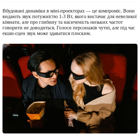
Вбудовані динаміки в міні-проекторах — це компроміс. Вони
видають звук потужністю 1-3 Вт, якого вистачає для невеликої
кімнати, але про глибину та насиченість низьких частот
говорити не доводиться. Голоси персонажів чутні, але під час
екшн-сцен звук може здаватися плоским.