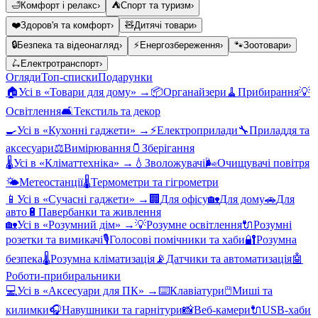
🛁
Комфорт і релакс
›
⛺
Спорт та туризм
›
❤️
Здоров'я та комфорт
›
🧸
Дитячі товари
›
🔒
Безпека та відеонагляд
›
⚡
Енергозбереження
›
🐾
Зоотовари
›
🛴
Електротранспорт
›
Огляди
Топ-списки
Подарунки
🏠
Усі в «
Товари для дому
» →
📦
Органайзери
🧹
Прибирання
💡
Освітлення
🛋️
Текстиль та декор
🍳
Усі в «
Кухонні гаджети
» →
⚡
Електроприлади
🔧
Приладдя та
аксесуари
⚖️
Вимірювання
🫙
Зберігання
🌡️
Усі в «
Кліматтехніка
» →
💧
Зволожувачі
🌬️
Очищувачі повітря
🌤️
Метеостанції
🌡️
Термометри та гігрометри
📱
Усі в «
Сучасні гаджети
» →
🏢
Для офісу
🏡
Для дому
🚗
Для
авто
🔋
Павербанки та живлення
🏡
Усі в «
Розумний дім
» →
💡
Розумне освітлення
🔌
Розумні
розетки та вимикачі
🎙️
Голосові помічники та хаби
🔐
Розумна
безпека
🌡️
Розумна кліматизація
📡
Датчики та автоматизація
🤖
Роботи-прибиральники
💻
Усі в «
Аксесуари для ПК
» →
⌨️
Клавіатури
🖱️
Миші та
килимки
🎧
Навушники та гарнітури
📸
Веб-камери
🔌
USB-хаби