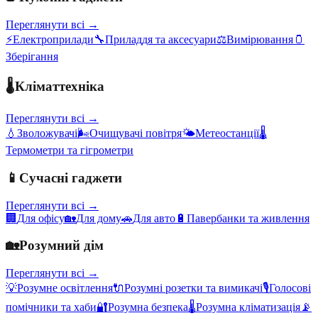
Переглянути всі →
⚡
Електроприлади
🔧
Приладдя та аксесуари
⚖️
Вимірювання
🫙
Зберігання
🌡️
Кліматтехніка
Переглянути всі →
💧
Зволожувачі
🌬️
Очищувачі повітря
🌤️
Метеостанції
🌡️
Термометри та гігрометри
📱
Сучасні гаджети
Переглянути всі →
🏢
Для офісу
🏡
Для дому
🚗
Для авто
🔋
Павербанки та живлення
🏡
Розумний дім
Переглянути всі →
💡
Розумне освітлення
🔌
Розумні розетки та вимикачі
🎙️
Голосові
помічники та хаби
🔐
Розумна безпека
🌡️
Розумна кліматизація
📡