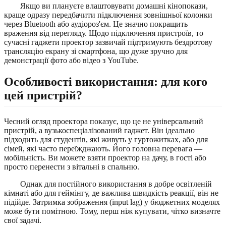
Якщо ви плануєте влаштовувати домашні кінопокази,
краще одразу передбачити підключення зовнішньої колонки
через Bluetooth або аудіороз'єм. Це значно покращить
враження від перегляду. Щодо підключення пристроїв, то
сучасні гаджети проектор зазвичай підтримують бездротову
трансляцію екрану зі смартфона, що дуже зручно для
демонстрації фото або відео з YouTube.
Особливості використання: для кого
цей пристрій?
Чесний огляд проектора показує, що це не універсальний
пристрій, а вузькоспеціалізований гаджет. Він ідеально
підходить для студентів, які живуть у гуртожитках, або для
сімей, які часто переїжджають. Його головна перевага —
мобільність. Ви можете взяти проектор на дачу, в гості або
просто перенести з вітальні в спальню.
Однак для постійного використання в добре освітленій
кімнаті або для геймінгу, де важлива швидкість реакції, він не
підійде. Затримка зображення (input lag) у бюджетних моделях
може бути помітною. Тому, перш ніж купувати, чітко визначте
свої задачі.