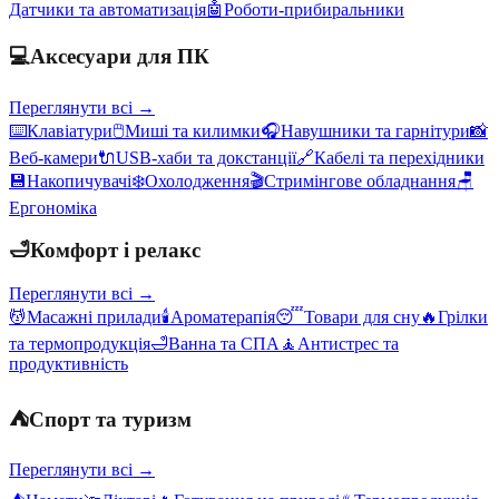
Датчики та автоматизація
🤖
Роботи-прибиральники
💻
Аксесуари для ПК
Переглянути всі →
⌨️
Клавіатури
🖱️
Миші та килимки
🎧
Навушники та гарнітури
📸
Веб-камери
🔌
USB-хаби та докстанції
🔗
Кабелі та перехідники
💾
Накопичувачі
❄️
Охолодження
🎬
Стримінгове обладнання
🪑
Ергономіка
🛁
Комфорт і релакс
Переглянути всі →
💆
Масажні прилади
🕯️
Ароматерапія
😴
Товари для сну
🔥
Грілки
та термопродукція
🛁
Ванна та СПА
🧘
Антистрес та
продуктивність
⛺
Спорт та туризм
Переглянути всі →