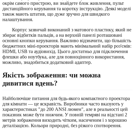
окрім самого пристрою, ви знайдете блок живлення, пульт
дистанційного керування та коротку інструкцію. Деякі моделі
також мають штатив, що дуже зручно для швидкого
налаштування.
Корпус зазвичай виконаний з матового пластику, який не
збирає відбитків пальців, а на верхній панелі розташовані
основні кнопки керування. Важливо відзначити, що більшість
бюджетних міні-проекторів мають мінімальний набір роз'ємів:
HDMI, USB та аудіовихід. Цього достатньо для підключення
флешки або ноутбука, але для повноцінного використання,
можливо, знадобиться додатковий адаптер.
Якість зображення: чи можна
дивитися вдень?
Найболючіше питання для будь-якого компактного проектора
для кімнати — це яскравість. Виробники часто вказують у
характеристиках "до 200 ANSI люмен", але в реальності цей
показник може бути нижчим. У повній темряві на відстані 2
метрів зображення виходить чітким, насиченим і з хорошою
деталізацією. Кольори природні, без різкого спотворення.