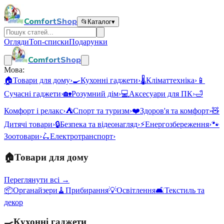
ComfortShop
📂
Каталог
▾
Огляди
Топ-списки
Подарунки
ComfortShop
Мова:
🏠
Товари для дому
›
🍳
Кухонні гаджети
›
🌡️
Кліматтехніка
›
📱
Сучасні гаджети
›
🏡
Розумний дім
›
💻
Аксесуари для ПК
›
🛁
Комфорт і релакс
›
⛺
Спорт та туризм
›
❤️
Здоров'я та комфорт
›
🧸
Дитячі товари
›
🔒
Безпека та відеонагляд
›
⚡
Енергозбереження
›
🐾
Зоотовари
›
🛴
Електротранспорт
›
🏠
Товари для дому
Переглянути всі →
📦
Органайзери
🧹
Прибирання
💡
Освітлення
🛋️
Текстиль та
декор
🍳
Кухонні гаджети