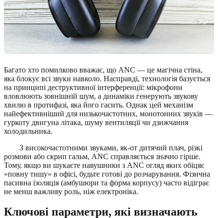
Багато хто помилково вважає, що ANC — це магічна стіна,
яка блокує всі звуки навколо. Насправді, технологія базується
на принципі деструктивної інтерференції: мікрофони
вловлюють зовнішній шум, а динаміки генерують звукову
хвилю в протифазі, яка його гасить. Однак цей механізм
найефективніший для низькочастотних, монотонних звуків —
гуркоту двигуна літака, шуму вентиляції чи дзижчання
холодильника.
З високочастотними звуками, як-от дитячий плач, різкі
розмови або скрип гальм, ANC справляється значно гірше.
Тому, якщо ви шукаєте навушники з ANC огляд яких обіцяє
«повну тишу» в офісі, будьте готові до розчарування. Фізична
пасивна ізоляція (амбушюри та форма корпусу) часто відіграє
не менш важливу роль, ніж електроніка.
Ключові параметри, які визначають