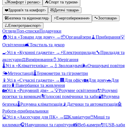
🛁
Комфорт і релакс
›
⛺
Спорт та туризм
›
❤️
Здоров'я та комфорт
›
🧸
Дитячі товари
›
🔒
Безпека та відеонагляд
›
⚡
Енергозбереження
›
🐾
Зоотовари
›
🛴
Електротранспорт
›
Огляди
Топ-списки
Подарунки
🏠
Усі в «
Товари для дому
» →
📦
Органайзери
🧹
Прибирання
💡
Освітлення
🛋️
Текстиль та декор
🍳
Усі в «
Кухонні гаджети
» →
⚡
Електроприлади
🔧
Приладдя та
аксесуари
⚖️
Вимірювання
🫙
Зберігання
🌡️
Усі в «
Кліматтехніка
» →
💧
Зволожувачі
🌬️
Очищувачі повітря
🌤️
Метеостанції
🌡️
Термометри та гігрометри
📱
Усі в «
Сучасні гаджети
» →
🏢
Для офісу
🏡
Для дому
🚗
Для
авто
🔋
Павербанки та живлення
🏡
Усі в «
Розумний дім
» →
💡
Розумне освітлення
🔌
Розумні
розетки та вимикачі
🎙️
Голосові помічники та хаби
🔐
Розумна
безпека
🌡️
Розумна кліматизація
📡
Датчики та автоматизація
🤖
Роботи-прибиральники
💻
Усі в «
Аксесуари для ПК
» →
⌨️
Клавіатури
🖱️
Миші та
килимки
🎧
Навушники та гарнітури
📸
Веб-камери
🔌
USB-хаби