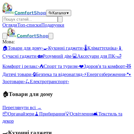
ComfortShop
📂
Каталог
▾
Огляди
Топ-списки
Подарунки
ComfortShop
Мова:
🏠
Товари для дому
›
🍳
Кухонні гаджети
›
🌡️
Кліматтехніка
›
📱
Сучасні гаджети
›
🏡
Розумний дім
›
💻
Аксесуари для ПК
›
🛁
Комфорт і релакс
›
⛺
Спорт та туризм
›
❤️
Здоров'я та комфорт
›
🧸
Дитячі товари
›
🔒
Безпека та відеонагляд
›
⚡
Енергозбереження
›
🐾
Зоотовари
›
🛴
Електротранспорт
›
🏠
Товари для дому
Переглянути всі →
📦
Органайзери
🧹
Прибирання
💡
Освітлення
🛋️
Текстиль та
декор
🍳
Кухонні гаджети