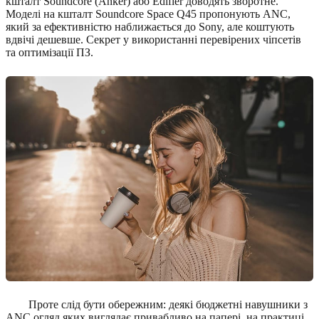
кшталт Soundcore (Anker) або Edifier доводять зворотне.
Моделі на кшталт Soundcore Space Q45 пропонують ANC,
який за ефективністю наближається до Sony, але коштують
вдвічі дешевше. Секрет у використанні перевірених чіпсетів
та оптимізації ПЗ.
Проте слід бути обережним: деякі бюджетні навушники з
ANC огляд яких виглядає привабливо на папері, на практиці