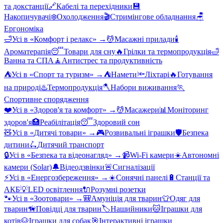
та докстанції
🔗
Кабелі та перехідники
💾
Накопичувачі
❄️
Охолодження
🎬
Стримінгове обладнання
🪑
Ергономіка
🛁
Усі в «
Комфорт і релакс
» →
💆
Масажні прилади
🕯️
Ароматерапія
😴
Товари для сну
🔥
Грілки та термопродукція
🛁
Ванна та СПА
🧘
Антистрес та продуктивність
⛺
Усі в «
Спорт та туризм
» →
⛺
Намети
🔦
Ліхтарі
🔥
Готування
на природі
♨️
Термопродукція
🪓
Набори виживання
🏃
Спортивне спорядження
❤️
Усі в «
Здоров'я та комфорт
» →
💆
Масажери
📊
Моніторинг
здоров'я
🏥
Реабілітація
😴
Здоровий сон
🧸
Усі в «
Дитячі товари
» →
🎮
Розвивальні іграшки
🛡️
Безпека
дитини
🛴
Дитячий транспорт
🔒
Усі в «
Безпека та відеонагляд
» →
📹
Wi-Fi камери
☀️
Автономні
камери (Solar)
🔔
Відеодзвінки
🚨
Сигналізації
⚡
Усі в «
Енергозбереження
» →
☀️
Сонячні панелі
🔋
Станції та
АКБ
💡
LED освітлення
🔌
Розумні розетки
🐾
Усі в «
Зоотовари
» →
🎒
Амуніція для тварин
👕
Одяг для
тварин
🦮
Повідці для тварин
🏷️
Нашийники
🐱
Іграшки для
котів
🐶
Іграшки для собак
🎯
Інтерактивні іграшки