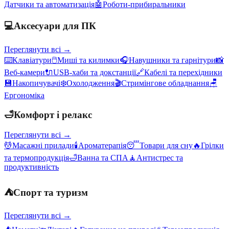
Датчики та автоматизація
🤖
Роботи-прибиральники
💻
Аксесуари для ПК
Переглянути всі →
⌨️
Клавіатури
🖱️
Миші та килимки
🎧
Навушники та гарнітури
📸
Веб-камери
🔌
USB-хаби та докстанції
🔗
Кабелі та перехідники
💾
Накопичувачі
❄️
Охолодження
🎬
Стримінгове обладнання
🪑
Ергономіка
🛁
Комфорт і релакс
Переглянути всі →
💆
Масажні прилади
🕯️
Ароматерапія
😴
Товари для сну
🔥
Грілки
та термопродукція
🛁
Ванна та СПА
🧘
Антистрес та
продуктивність
⛺
Спорт та туризм
Переглянути всі →