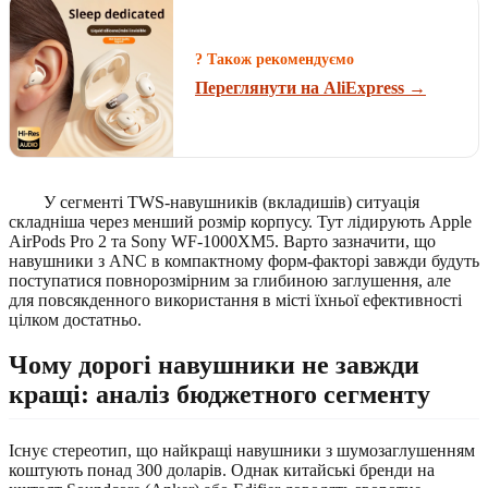
? Також рекомендуємо
Переглянути на AliExpress →
У сегменті TWS-навушників (вкладишів) ситуація
складніша через менший розмір корпусу. Тут лідирують Apple
AirPods Pro 2 та Sony WF-1000XM5. Варто зазначити, що
навушники з ANC в компактному форм-факторі завжди будуть
поступатися повнорозмірним за глибиною заглушення, але
для повсякденного використання в місті їхньої ефективності
цілком достатньо.
Чому дорогі навушники не завжди
кращі: аналіз бюджетного сегменту
Існує стереотип, що найкращі навушники з шумозаглушенням
коштують понад 300 доларів. Однак китайські бренди на