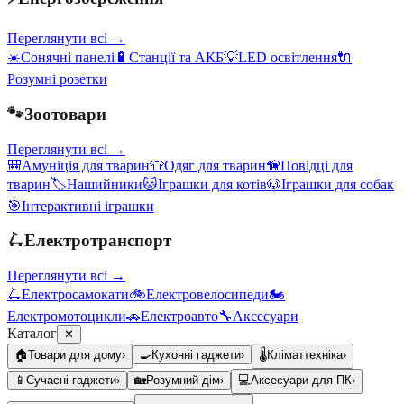
Переглянути всі →
☀️
Сонячні панелі
🔋
Станції та АКБ
💡
LED освітлення
🔌
Розумні розетки
🐾
Зоотовари
Переглянути всі →
🎒
Амуніція для тварин
👕
Одяг для тварин
🦮
Повідці для
тварин
🏷️
Нашийники
🐱
Іграшки для котів
🐶
Іграшки для собак
🎯
Інтерактивні іграшки
🛴
Електротранспорт
Переглянути всі →
🛴
Електросамокати
🚲
Електровелосипеди
🏍️
Електромотоцикли
🚗
Електроавто
🔧
Аксесуари
Каталог
✕
🏠
Товари для дому
›
🍳
Кухонні гаджети
›
🌡️
Кліматтехніка
›
📱
Сучасні гаджети
›
🏡
Розумний дім
›
💻
Аксесуари для ПК
›