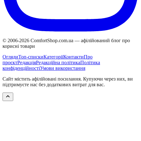
© 2006-
2026
ComfortShop.com.ua —
афілійований блог про
корисні товари
Огляди
Топ-списки
Категорії
Контакти
Про
проєкт
Редакція
Редакційна політика
Політика
конфіденційності
Умови використання
Сайт містить афілійовані посилання. Купуючи через них, ви
підтримуєте нас без додаткових витрат для вас.