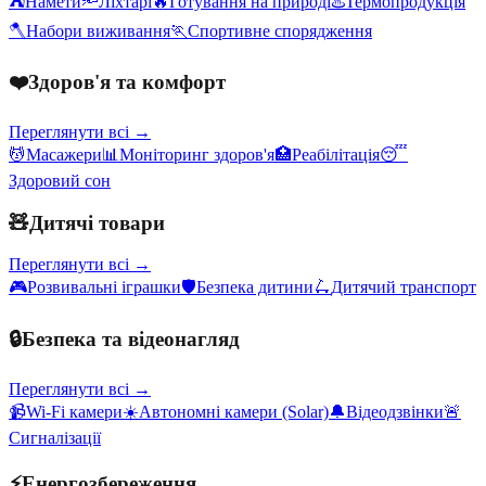
⛺
Намети
🔦
Ліхтарі
🔥
Готування на природі
♨️
Термопродукція
🪓
Набори виживання
🏃
Спортивне спорядження
❤️
Здоров'я та комфорт
Переглянути всі →
💆
Масажери
📊
Моніторинг здоров'я
🏥
Реабілітація
😴
Здоровий сон
🧸
Дитячі товари
Переглянути всі →
🎮
Розвивальні іграшки
🛡️
Безпека дитини
🛴
Дитячий транспорт
🔒
Безпека та відеонагляд
Переглянути всі →
📹
Wi-Fi камери
☀️
Автономні камери (Solar)
🔔
Відеодзвінки
🚨
Сигналізації
⚡
Енергозбереження