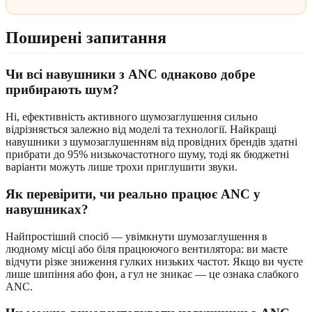
Поширені запитання
Чи всі навушники з ANC однаково добре
прибирають шум?
Ні, ефективність активного шумозаглушення сильно
відрізняється залежно від моделі та технології. Найкращі
навушники з шумозаглушенням від провідних брендів здатні
прибрати до 95% низькочастотного шуму, тоді як бюджетні
варіанти можуть лише трохи приглушити звуки.
Як перевірити, чи реально працює ANC у
навушниках?
Найпростіший спосіб — увімкнути шумозаглушення в
людному місці або біля працюючого вентилятора: ви маєте
відчути різке зниження гулких низьких частот. Якщо ви чуєте
лише шипіння або фон, а гул не зникає — це ознака слабкого
ANC.