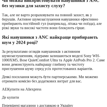
Чи можна використовувати навушники з ANC
без музики для захисту слуху?
Так, але не варто розраховувати на повний захист, як у
берушів. Активне шумозаглушення навушники ефективно
прибирають постійний гул (наприклад, літака чи поїзда), але
різкі звуки та високі частоти вони блокують гірше.
Які навушники з ANC найкраще прибирають
шум у 2024 році?
За результатами оглядів навушників з активним
шумозаглушенням, лідерами залишаються моделі Sony WH-
1000XM5, Bose QuietComfort Ultra та Apple AirPods Pro 2. Саме
вони демонструють найкращу глибину та чистоту
приглушення шуму серед усіх протестованих варіантів.
Деякі посилання можуть бути партнерськими. Ми можемо
отримати комісію без додаткових витрат для вас.
AE
Купити на Aliexpress
Де купити
Перевірені магазини з доставкою в Україну