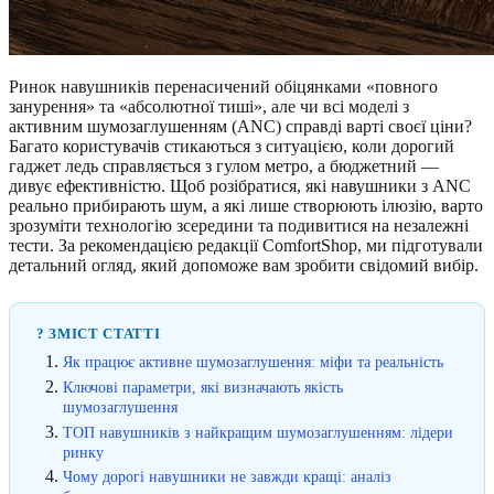
Ринок навушників перенасичений обіцянками «повного
занурення» та «абсолютної тиші», але чи всі моделі з
активним шумозаглушенням (ANC) справді варті своєї ціни?
Багато користувачів стикаються з ситуацією, коли дорогий
гаджет ледь справляється з гулом метро, а бюджетний —
дивує ефективністю. Щоб розібратися, які навушники з ANC
реально прибирають шум, а які лише створюють ілюзію, варто
зрозуміти технологію зсередини та подивитися на незалежні
тести. За рекомендацією редакції ComfortShop, ми підготували
детальний огляд, який допоможе вам зробити свідомий вибір.
? ЗМІСТ СТАТТІ
Як працює активне шумозаглушення: міфи та реальність
Ключові параметри, які визначають якість
шумозаглушення
ТОП навушників з найкращим шумозаглушенням: лідери
ринку
Чому дорогі навушники не завжди кращі: аналіз