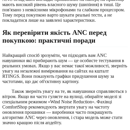
мають високий рівень власного шуму (шипіння) в тиші. Це
пов'язано з неякісними мікрофонами та слабким процесором.
Тому перед покупкою варто шукати реальні тести, а не
покладатися лише на заявлені характеристики.
Як перевірити якість ANC перед
покупкою: практичні поради
Найкращий спосіб зрозуміти, чи підходять вам ANC
навушники які прибирають шум — це особисте тестування в
реальних умовах. Якщо у вас немає такої можливості, зверніть
увагу на незалежні вимірювання на сайтах на кшталт
RTINGS. Вони показують графіки придушення шуму за
частотами, що дає об'єктивну картину.
Також зверніть увагу на те, як навушники справляються з
вітром. Якщо ви часто гуляєте на вулиці, обирайте моделі зі
спеціальним режимом «Wind Noise Reduction». Фахівці
ComfortShop рекомендують звертати увагу на частоту
оновлення прошивки — виробники часто покращують
алгоритми ANC через оновлення, і стара модель може стати
значно кращою після апдейту.