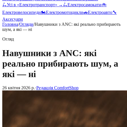
🛴
Усі в «
Електротранспорт
» →
🛴
Електросамокати
🚲
Електровелосипеди
🏍️
Електромотоцикли
🚗
Електроавто
🔧
Аксесуари
Головна
/
Огляди
/
Навушники з ANC: які реально прибирають
шум, а які — ні
Огляд
Навушники з ANC: які
реально прибирають шум, а
які — ні
26 квітня 2026 р.
·
Редакція ComfortShop