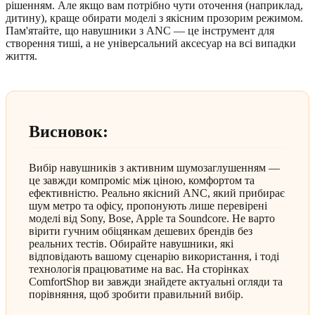
рішенням. Але якщо вам потрібно чути оточення (наприклад,
дитину), краще обирати моделі з якісним прозорим режимом.
Пам'ятайте, що навушники з ANC — це інструмент для
створення тиші, а не універсальний аксесуар на всі випадки
життя.
Висновок:
Вибір навушників з активним шумозаглушенням —
це завжди компроміс між ціною, комфортом та
ефективністю. Реально якісний ANC, який прибирає
шум метро та офісу, пропонують лише перевірені
моделі від Sony, Bose, Apple та Soundcore. Не варто
вірити гучним обіцянкам дешевих брендів без
реальних тестів. Обирайте навушники, які
відповідають вашому сценарію використання, і тоді
технологія працюватиме на вас. На сторінках
ComfortShop ви завжди знайдете актуальні огляди та
порівняння, щоб зробити правильний вибір.