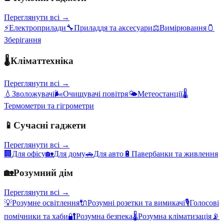
Переглянути всі →
⚡
Електроприлади
🔧
Приладдя та аксесуари
⚖️
Вимірювання
🫙
Зберігання
🌡️
Кліматтехніка
Переглянути всі →
💧
Зволожувачі
🌬️
Очищувачі повітря
🌤️
Метеостанції
🌡️
Термометри та гігрометри
📱
Сучасні гаджети
Переглянути всі →
🏢
Для офісу
🏡
Для дому
🚗
Для авто
🔋
Павербанки та живлення
🏡
Розумний дім
Переглянути всі →
💡
Розумне освітлення
🔌
Розумні розетки та вимикачі
🎙️
Голосові
помічники та хаби
🔐
Розумна безпека
🌡️
Розумна кліматизація
📡