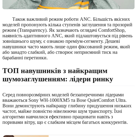
Також важливий режим роботи ANC. Більшість якісних
моделей пропонують кілька ступенів заглушення та прозорий
режим (Transparency). Як зазначають оглядачі ComfortShop,
наявність адаптивного ANC, який підлаштовується під рівень
зовнішнього шуму, є ознакою преміум-сегменту. Дешеві
навушники часто мають лише один фіксований режим, який
або занадто слабкий, або створює неприємний тиск на
барабанні перетинки.
ТОП навушників з найкращим
шумозаглушенням: лідери ринку
Серед повнорозмірних моделей беззаперечними лідерами
вважаються Sony WH-1000XM5 та Bose QuietComfort Ultra.
Вони демонструють найкращу глибину придушення низьких
частот, майже повністю нівелюючи шум транспорту. Їхні
алгоритми навчилися ефективно працювати навіть з
поривами вітру, що є слабким місцем багатьох конкурентів.