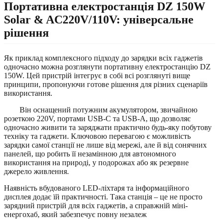
Портативна електростанція DZ 150W
Solar & AC220V/110V: універсальне
рішення
Як приклад комплексного підходу до зарядки всіх гаджетів
одночасно можна розглянути портативну електростанцію DZ
150W. Цей пристрій інтегрує в собі всі розглянуті вище
принципи, пропонуючи готове рішення для різних сценаріїв
використання.
Він оснащений потужним акумулятором, звичайною
розеткою 220V, портами USB-C та USB-A, що дозволяє
одночасно живити та заряджати практично будь-яку побутову
техніку та гаджети. Ключовою перевагою є можливість
зарядки самої станції не лише від мережі, але й від сонячних
панелей, що робить її незамінною для автономного
використання на природі, у подорожах або як резервне
джерело живлення.
Наявність вбудованого LED-ліхтаря та інформаційного
дисплея додає їй практичності. Така станція – це не просто
зарядний пристрій для всіх гаджетів, а справжній міні-
енергохаб, який забезпечує повну незалеж