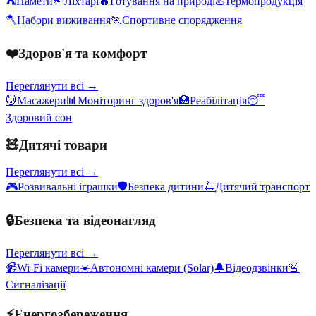
⛺
Намети
🔦
Ліхтарі
🔥
Готування на природі
♨️
Термопродукція
🪓
Набори виживання
🏃
Спортивне спорядження
❤️
Здоров'я та комфорт
Переглянути всі →
💆
Масажери
📊
Моніторинг здоров'я
🏥
Реабілітація
😴
Здоровий сон
🧸
Дитячі товари
Переглянути всі →
🎮
Розвивальні іграшки
🛡️
Безпека дитини
🛴
Дитячий транспорт
🔒
Безпека та відеонагляд
Переглянути всі →
📹
Wi-Fi камери
☀️
Автономні камери (Solar)
🔔
Відеодзвінки
🚨
Сигналізації
⚡
Енергозбереження