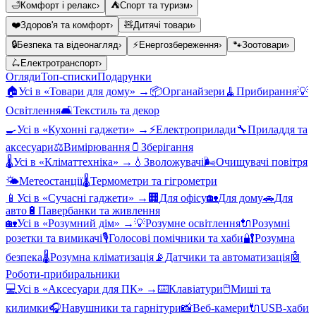
🛁
Комфорт і релакс
›
⛺
Спорт та туризм
›
❤️
Здоров'я та комфорт
›
🧸
Дитячі товари
›
🔒
Безпека та відеонагляд
›
⚡
Енергозбереження
›
🐾
Зоотовари
›
🛴
Електротранспорт
›
Огляди
Топ-списки
Подарунки
🏠
Усі в «
Товари для дому
» →
📦
Органайзери
🧹
Прибирання
💡
Освітлення
🛋️
Текстиль та декор
🍳
Усі в «
Кухонні гаджети
» →
⚡
Електроприлади
🔧
Приладдя та
аксесуари
⚖️
Вимірювання
🫙
Зберігання
🌡️
Усі в «
Кліматтехніка
» →
💧
Зволожувачі
🌬️
Очищувачі повітря
🌤️
Метеостанції
🌡️
Термометри та гігрометри
📱
Усі в «
Сучасні гаджети
» →
🏢
Для офісу
🏡
Для дому
🚗
Для
авто
🔋
Павербанки та живлення
🏡
Усі в «
Розумний дім
» →
💡
Розумне освітлення
🔌
Розумні
розетки та вимикачі
🎙️
Голосові помічники та хаби
🔐
Розумна
безпека
🌡️
Розумна кліматизація
📡
Датчики та автоматизація
🤖
Роботи-прибиральники
💻
Усі в «
Аксесуари для ПК
» →
⌨️
Клавіатури
🖱️
Миші та
килимки
🎧
Навушники та гарнітури
📸
Веб-камери
🔌
USB-хаби