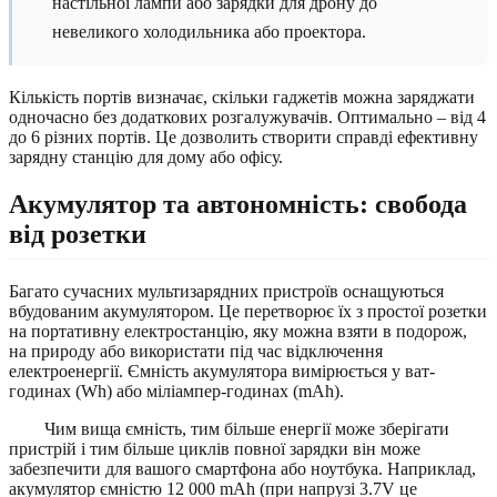
настільної лампи або зарядки для дрону до
невеликого холодильника або проектора.
Кількість портів визначає, скільки гаджетів можна заряджати
одночасно без додаткових розгалужувачів. Оптимально – від 4
до 6 різних портів. Це дозволить створити справді ефективну
зарядну станцію для дому або офісу.
Акумулятор та автономність: свобода
від розетки
Багато сучасних мультизарядних пристроїв оснащуються
вбудованим акумулятором. Це перетворює їх з простої розетки
на портативну електростанцію, яку можна взяти в подорож,
на природу або використати під час відключення
електроенергії. Ємність акумулятора вимірюється у ват-
годинах (Wh) або міліампер-годинах (mAh).
Чим вища ємність, тим більше енергії може зберігати
пристрій і тим більше циклів повної зарядки він може
забезпечити для вашого смартфона або ноутбука. Наприклад,
акумулятор ємністю 12 000 mAh (при напрузі 3.7V це