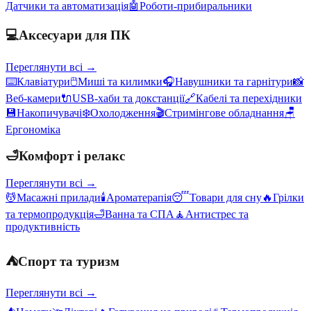
Датчики та автоматизація
🤖
Роботи-прибиральники
💻
Аксесуари для ПК
Переглянути всі →
⌨️
Клавіатури
🖱️
Миші та килимки
🎧
Навушники та гарнітури
📸
Веб-камери
🔌
USB-хаби та докстанції
🔗
Кабелі та перехідники
💾
Накопичувачі
❄️
Охолодження
🎬
Стримінгове обладнання
🪑
Ергономіка
🛁
Комфорт і релакс
Переглянути всі →
💆
Масажні прилади
🕯️
Ароматерапія
😴
Товари для сну
🔥
Грілки
та термопродукція
🛁
Ванна та СПА
🧘
Антистрес та
продуктивність
⛺
Спорт та туризм
Переглянути всі →