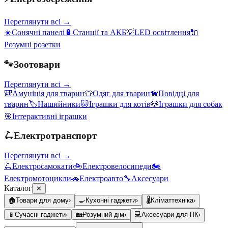
Переглянути всі →
☀️
Сонячні панелі
🔋
Станції та АКБ
💡
LED освітлення
🔌
Розумні розетки
🐾
Зоотовари
Переглянути всі →
🎒
Амуніція для тварин
👕
Одяг для тварин
🦮
Повідці для
тварин
🏷️
Нашийники
🐱
Іграшки для котів
🐶
Іграшки для собак
🎯
Інтерактивні іграшки
🛴
Електротранспорт
Переглянути всі →
🛴
Електросамокати
🚲
Електровелосипеди
🏍️
Електромотоцикли
🚗
Електроавто
🔧
Аксесуари
Каталог
✕
🏠
Товари для дому
›
🍳
Кухонні гаджети
›
🌡️
Кліматтехніка
›
📱
Сучасні гаджети
›
🏡
Розумний дім
›
💻
Аксесуари для ПК
›