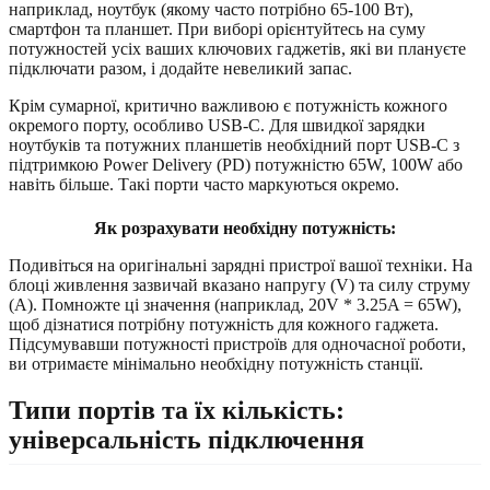
наприклад, ноутбук (якому часто потрібно 65-100 Вт),
смартфон та планшет. При виборі орієнтуйтесь на суму
потужностей усіх ваших ключових гаджетів, які ви плануєте
підключати разом, і додайте невеликий запас.
Крім сумарної, критично важливою є потужність кожного
окремого порту, особливо USB-C. Для швидкої зарядки
ноутбуків та потужних планшетів необхідний порт USB-C з
підтримкою Power Delivery (PD) потужністю 65W, 100W або
навіть більше. Такі порти часто маркуються окремо.
Як розрахувати необхідну потужність:
Подивіться на оригінальні зарядні пристрої вашої техніки. На
блоці живлення зазвичай вказано напругу (V) та силу струму
(A). Помножте ці значення (наприклад, 20V * 3.25A = 65W),
щоб дізнатися потрібну потужність для кожного гаджета.
Підсумувавши потужності пристроїв для одночасної роботи,
ви отримаєте мінімально необхідну потужність станції.
Типи портів та їх кількість:
універсальність підключення