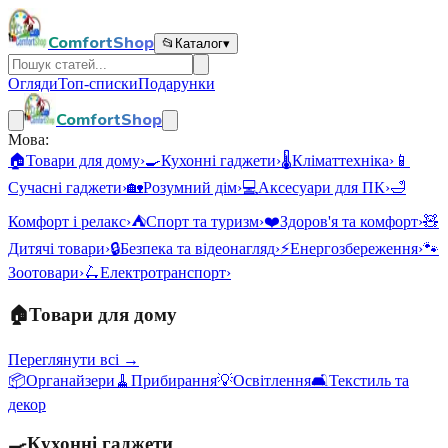
ComfortShop
📂
Каталог
▾
Огляди
Топ-списки
Подарунки
ComfortShop
Мова:
🏠
Товари для дому
›
🍳
Кухонні гаджети
›
🌡️
Кліматтехніка
›
📱
Сучасні гаджети
›
🏡
Розумний дім
›
💻
Аксесуари для ПК
›
🛁
Комфорт і релакс
›
⛺
Спорт та туризм
›
❤️
Здоров'я та комфорт
›
🧸
Дитячі товари
›
🔒
Безпека та відеонагляд
›
⚡
Енергозбереження
›
🐾
Зоотовари
›
🛴
Електротранспорт
›
🏠
Товари для дому
Переглянути всі →
📦
Органайзери
🧹
Прибирання
💡
Освітлення
🛋️
Текстиль та
декор
🍳
Кухонні гаджети