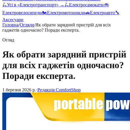
🛴
Усі в «
Електротранспорт
» →
🛴
Електросамокати
🚲
Електровелосипеди
🏍️
Електромотоцикли
🚗
Електроавто
🔧
Аксесуари
Головна
/
Огляди
/
Як обрати зарядний пристрій для всіх
гаджетів одночасно? Поради експерта.
Огляд
Як обрати зарядний пристрій
для всіх гаджетів одночасно?
Поради експерта.
1 березня 2026 р.
·
Редакція ComfortShop