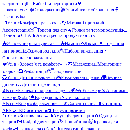
та докстанції
🔗
Кабелі та перехідники
💾
Накопичувачі
❄️
Охолодження
🎬
Стримінгове обладнання
🪑
Ергономіка
🛁
Усі в «
Комфорт і релакс
» →
💆
Масажні прилади
🕯️
Ароматерапія
😴
Товари для сну
🔥
Грілки та термопродукція
🛁
Ванна та СПА
🧘
Антистрес та продуктивність
⛺
Усі в «
Спорт та туризм
» →
⛺
Намети
🔦
Ліхтарі
🔥
Готування
на природі
♨️
Термопродукція
🪓
Набори виживання
🏃
Спортивне спорядження
❤️
Усі в «
Здоров'я та комфорт
» →
💆
Масажери
📊
Моніторинг
здоров'я
🏥
Реабілітація
😴
Здоровий сон
🧸
Усі в «
Дитячі товари
» →
🎮
Розвивальні іграшки
🛡️
Безпека
дитини
🛴
Дитячий транспорт
🔒
Усі в «
Безпека та відеонагляд
» →
📹
Wi-Fi камери
☀️
Автономні
камери (Solar)
🔔
Відеодзвінки
🚨
Сигналізації
⚡
Усі в «
Енергозбереження
» →
☀️
Сонячні панелі
🔋
Станції та
АКБ
💡
LED освітлення
🔌
Розумні розетки
🐾
Усі в «
Зоотовари
» →
🎒
Амуніція для тварин
👕
Одяг для
тварин
🦮
Повідці для тварин
🏷️
Нашийники
🐱
Іграшки для
котів
🐶
Іграшки для собак
🎯
Інтерактивні іграшки