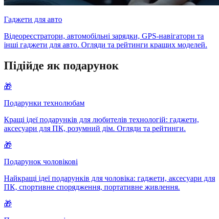
Гаджети для авто
Відеореєстратори, автомобільні зарядки, GPS-навігатори та
інші гаджети для авто. Огляди та рейтинги кращих моделей.
Підійде як подарунок
🎁
Подарунки технолюбам
Кращі ідеї подарунків для любителів технологій: гаджети,
аксесуари для ПК, розумний дім. Огляди та рейтинги.
🎁
Подарунок чоловікові
Найкращі ідеї подарунків для чоловіка: гаджети, аксесуари для
ПК, спортивне спорядження, портативне живлення.
🎁