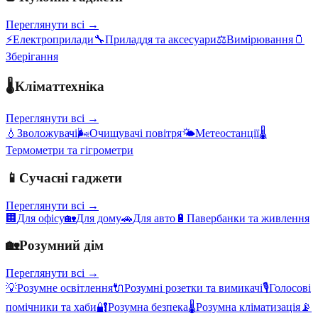
Переглянути всі →
⚡
Електроприлади
🔧
Приладдя та аксесуари
⚖️
Вимірювання
🫙
Зберігання
🌡️
Кліматтехніка
Переглянути всі →
💧
Зволожувачі
🌬️
Очищувачі повітря
🌤️
Метеостанції
🌡️
Термометри та гігрометри
📱
Сучасні гаджети
Переглянути всі →
🏢
Для офісу
🏡
Для дому
🚗
Для авто
🔋
Павербанки та живлення
🏡
Розумний дім
Переглянути всі →
💡
Розумне освітлення
🔌
Розумні розетки та вимикачі
🎙️
Голосові
помічники та хаби
🔐
Розумна безпека
🌡️
Розумна кліматизація
📡