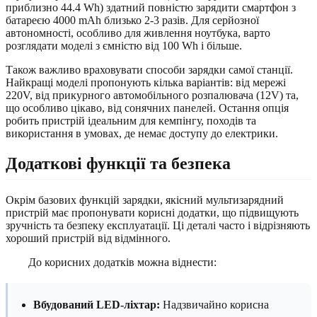
приблизно 44.4 Wh) здатний повністю зарядити смартфон з
батареєю 4000 mAh близько 2-3 разів. Для серйозної
автономності, особливо для живлення ноутбука, варто
розглядати моделі з ємністю від 100 Wh і більше.
Також важливо враховувати способи зарядки самої станції.
Найкращі моделі пропонують кілька варіантів: від мережі
220V, від прикурного автомобільного розпалювача (12V) та,
що особливо цікаво, від сонячних панелей. Остання опція
робить пристрій ідеальним для кемпінгу, походів та
використання в умовах, де немає доступу до електрики.
Додаткові функції та безпека
Окрім базових функцій зарядки, якісний мультизарядний
пристрій має пропонувати корисні додатки, що підвищують
зручність та безпеку експлуатації. Ці деталі часто і відрізняють
хороший пристрій від відмінного.
До корисних додатків можна віднести:
Вбудований LED-ліхтар:
Надзвичайно корисна