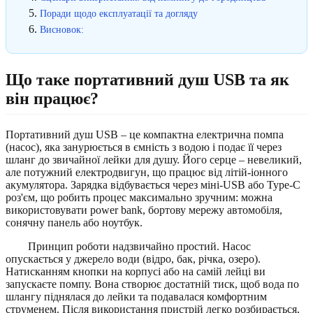
Поради щодо експлуатації та догляду
Висновок:
Що таке портативний душ USB та як
він працює?
Портативний душ USB – це компактна електрична помпа
(насос), яка занурюється в ємність з водою і подає її через
шланг до звичайної лейки для душу. Його серце – невеликий,
але потужний електродвигун, що працює від літій-іонного
акумулятора. Зарядка відбувається через міні-USB або Type-C
роз'єм, що робить процес максимально зручним: можна
використовувати power bank, бортову мережу автомобіля,
сонячну панель або ноутбук.
Принцип роботи надзвичайно простий. Насос
опускається у джерело води (відро, бак, річка, озеро).
Натисканням кнопки на корпусі або на самій лейці ви
запускаєте помпу. Вона створює достатній тиск, щоб вода по
шлангу піднялася до лейки та подавалася комфортним
струменем. Після використання пристрій легко розбирається,