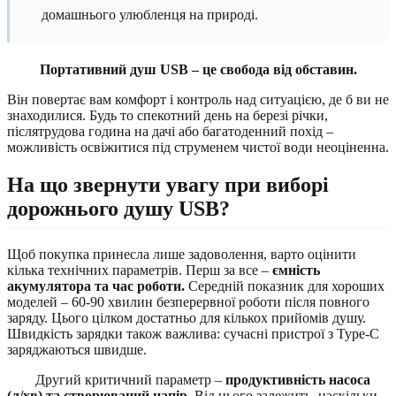
домашнього улюбленця на природі.
Портативний душ USB – це свобода від обставин.
Він повертає вам комфорт і контроль над ситуацією, де б ви не
знаходилися. Будь то спекотний день на березі річки,
післятрудова година на дачі або багатоденний похід –
можливість освіжитися під струменем чистої води неоціненна.
На що звернути увагу при виборі
дорожнього душу USB?
Щоб покупка принесла лише задоволення, варто оцінити
кілька технічних параметрів. Перш за все –
ємність
акумулятора та час роботи.
Середній показник для хороших
моделей – 60-90 хвилин безперервної роботи після повного
заряду. Цього цілком достатньо для кількох прийомів душу.
Швидкість зарядки також важлива: сучасні пристрої з Type-C
заряджаються швидше.
Другий критичний параметр –
продуктивність насоса
(л/хв) та створюваний напір.
Від цього залежить, наскільки