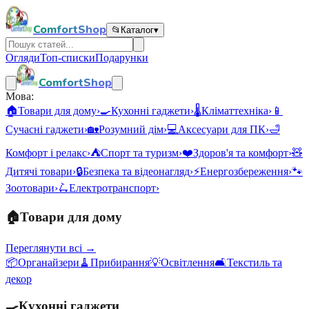
ComfortShop
📂
Каталог
▾
Огляди
Топ-списки
Подарунки
ComfortShop
Мова:
🏠
Товари для дому
›
🍳
Кухонні гаджети
›
🌡️
Кліматтехніка
›
📱
Сучасні гаджети
›
🏡
Розумний дім
›
💻
Аксесуари для ПК
›
🛁
Комфорт і релакс
›
⛺
Спорт та туризм
›
❤️
Здоров'я та комфорт
›
🧸
Дитячі товари
›
🔒
Безпека та відеонагляд
›
⚡
Енергозбереження
›
🐾
Зоотовари
›
🛴
Електротранспорт
›
🏠
Товари для дому
Переглянути всі →
📦
Органайзери
🧹
Прибирання
💡
Освітлення
🛋️
Текстиль та
декор
🍳
Кухонні гаджети