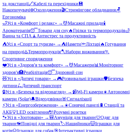
та докстанції
🔗
Кабелі та перехідники
💾
Накопичувачі
❄️
Охолодження
🎬
Стримінгове обладнання
🪑
Ергономіка
🛁
Усі в «
Комфорт і релакс
» →
💆
Масажні прилади
🕯️
Ароматерапія
😴
Товари для сну
🔥
Грілки та термопродукція
🛁
Ванна та СПА
🧘
Антистрес та продуктивність
⛺
Усі в «
Спорт та туризм
» →
⛺
Намети
🔦
Ліхтарі
🔥
Готування
на природі
♨️
Термопродукція
🪓
Набори виживання
🏃
Спортивне спорядження
❤️
Усі в «
Здоров'я та комфорт
» →
💆
Масажери
📊
Моніторинг
здоров'я
🏥
Реабілітація
😴
Здоровий сон
🧸
Усі в «
Дитячі товари
» →
🎮
Розвивальні іграшки
🛡️
Безпека
дитини
🛴
Дитячий транспорт
🔒
Усі в «
Безпека та відеонагляд
» →
📹
Wi-Fi камери
☀️
Автономні
камери (Solar)
🔔
Відеодзвінки
🚨
Сигналізації
⚡
Усі в «
Енергозбереження
» →
☀️
Сонячні панелі
🔋
Станції та
АКБ
💡
LED освітлення
🔌
Розумні розетки
🐾
Усі в «
Зоотовари
» →
🎒
Амуніція для тварин
👕
Одяг для
тварин
🦮
Повідці для тварин
🏷️
Нашийники
🐱
Іграшки для
котів
🐶
Іграшки для собак
🎯
Інтерактивні іграшки