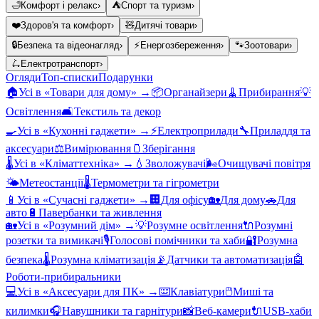
🛁
Комфорт і релакс
›
⛺
Спорт та туризм
›
❤️
Здоров'я та комфорт
›
🧸
Дитячі товари
›
🔒
Безпека та відеонагляд
›
⚡
Енергозбереження
›
🐾
Зоотовари
›
🛴
Електротранспорт
›
Огляди
Топ-списки
Подарунки
🏠
Усі в «
Товари для дому
» →
📦
Органайзери
🧹
Прибирання
💡
Освітлення
🛋️
Текстиль та декор
🍳
Усі в «
Кухонні гаджети
» →
⚡
Електроприлади
🔧
Приладдя та
аксесуари
⚖️
Вимірювання
🫙
Зберігання
🌡️
Усі в «
Кліматтехніка
» →
💧
Зволожувачі
🌬️
Очищувачі повітря
🌤️
Метеостанції
🌡️
Термометри та гігрометри
📱
Усі в «
Сучасні гаджети
» →
🏢
Для офісу
🏡
Для дому
🚗
Для
авто
🔋
Павербанки та живлення
🏡
Усі в «
Розумний дім
» →
💡
Розумне освітлення
🔌
Розумні
розетки та вимикачі
🎙️
Голосові помічники та хаби
🔐
Розумна
безпека
🌡️
Розумна кліматизація
📡
Датчики та автоматизація
🤖
Роботи-прибиральники
💻
Усі в «
Аксесуари для ПК
» →
⌨️
Клавіатури
🖱️
Миші та
килимки
🎧
Навушники та гарнітури
📸
Веб-камери
🔌
USB-хаби