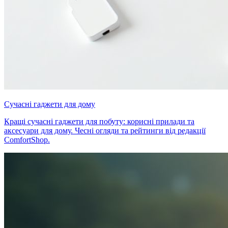
Сучасні гаджети для дому
Кращі сучасні гаджети для побуту: корисні прилади та
аксесуари для дому. Чесні огляди та рейтинги від редакції
ComfortShop.