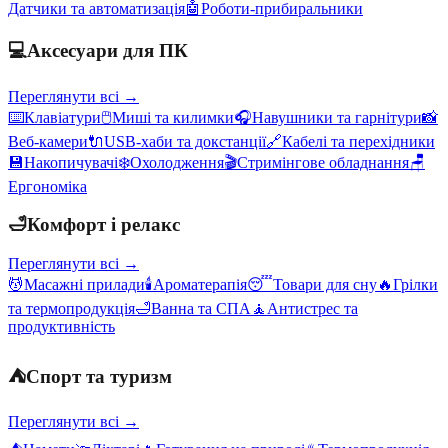
Датчики та автоматизація
🤖
Роботи-прибиральники
💻
Аксесуари для ПК
Переглянути всі →
⌨️
Клавіатури
🖱️
Миші та килимки
🎧
Навушники та гарнітури
📸
Веб-камери
🔌
USB-хаби та докстанції
🔗
Кабелі та перехідники
💾
Накопичувачі
❄️
Охолодження
🎬
Стримінгове обладнання
🪑
Ергономіка
🛁
Комфорт і релакс
Переглянути всі →
💆
Масажні прилади
🕯️
Ароматерапія
😴
Товари для сну
🔥
Грілки
та термопродукція
🛁
Ванна та СПА
🧘
Антистрес та
продуктивність
⛺
Спорт та туризм
Переглянути всі →