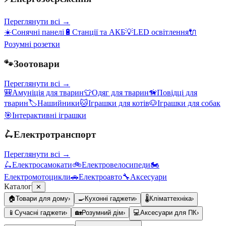
Переглянути всі →
☀️
Сонячні панелі
🔋
Станції та АКБ
💡
LED освітлення
🔌
Розумні розетки
🐾
Зоотовари
Переглянути всі →
🎒
Амуніція для тварин
👕
Одяг для тварин
🦮
Повідці для
тварин
🏷️
Нашийники
🐱
Іграшки для котів
🐶
Іграшки для собак
🎯
Інтерактивні іграшки
🛴
Електротранспорт
Переглянути всі →
🛴
Електросамокати
🚲
Електровелосипеди
🏍️
Електромотоцикли
🚗
Електроавто
🔧
Аксесуари
Каталог
✕
🏠
Товари для дому
›
🍳
Кухонні гаджети
›
🌡️
Кліматтехніка
›
📱
Сучасні гаджети
›
🏡
Розумний дім
›
💻
Аксесуари для ПК
›