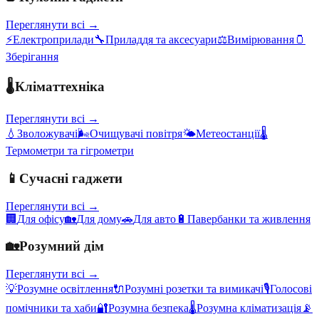
Переглянути всі →
⚡
Електроприлади
🔧
Приладдя та аксесуари
⚖️
Вимірювання
🫙
Зберігання
🌡️
Кліматтехніка
Переглянути всі →
💧
Зволожувачі
🌬️
Очищувачі повітря
🌤️
Метеостанції
🌡️
Термометри та гігрометри
📱
Сучасні гаджети
Переглянути всі →
🏢
Для офісу
🏡
Для дому
🚗
Для авто
🔋
Павербанки та живлення
🏡
Розумний дім
Переглянути всі →
💡
Розумне освітлення
🔌
Розумні розетки та вимикачі
🎙️
Голосові
помічники та хаби
🔐
Розумна безпека
🌡️
Розумна кліматизація
📡