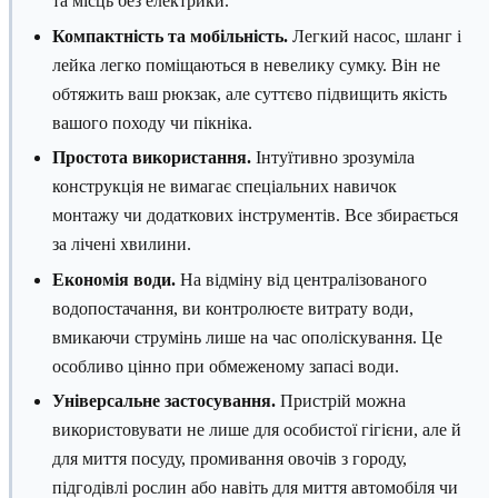
та місць без електрики.
Компактність та мобільність.
Легкий насос, шланг і
лейка легко поміщаються в невелику сумку. Він не
обтяжить ваш рюкзак, але суттєво підвищить якість
вашого походу чи пікніка.
Простота використання.
Інтуїтивно зрозуміла
конструкція не вимагає спеціальних навичок
монтажу чи додаткових інструментів. Все збирається
за лічені хвилини.
Економія води.
На відміну від централізованого
водопостачання, ви контролюєте витрату води,
вмикаючи струмінь лише на час ополіскування. Це
особливо цінно при обмеженому запасі води.
Універсальне застосування.
Пристрій можна
використовувати не лише для особистої гігієни, але й
для миття посуду, промивання овочів з городу,
підгодівлі рослин або навіть для миття автомобіля чи