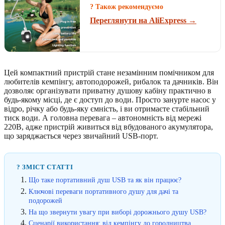
? Також рекомендуємо
Переглянути на AliExpress →
Цей компактний пристрій стане незамінним помічником для
любителів кемпінгу, автоподорожей, рибалок та дачників. Він
дозволяє організувати приватну душову кабіну практично в
будь-якому місці, де є доступ до води. Просто занурте насос у
відро, річку або будь-яку ємність, і ви отримаєте стабільний
тиск води. А головна перевага – автономність від мережі
220В, адже пристрій живиться від вбудованого акумулятора,
що заряджається через звичайний USB-порт.
? ЗМІСТ СТАТТІ
Що таке портативний душ USB та як він працює?
Ключові переваги портативного душу для дачі та
подорожей
На що звернути увагу при виборі дорожнього душу USB?
Сценарії використання: від кемпінгу до городництва