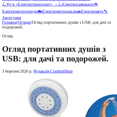
🛴
Усі в «
Електротранспорт
» →
🛴
Електросамокати
🚲
Електровелосипеди
🏍️
Електромотоцикли
🚗
Електроавто
🔧
Аксесуари
Головна
/
Огляди
/
Огляд портативних душів з USB: для дачі та
подорожей.
Огляд
Огляд портативних душів з
USB: для дачі та подорожей.
3 березня 2026 р.
·
Редакція ComfortShop