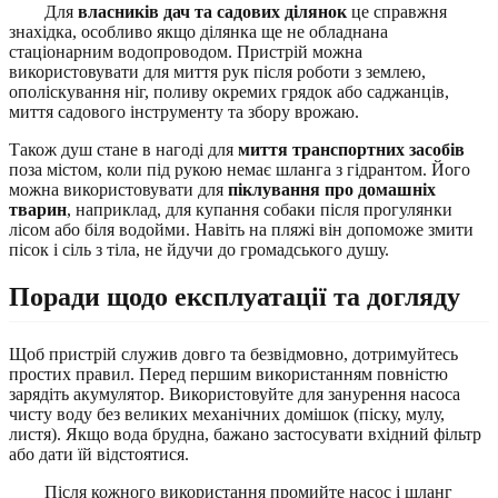
Для
власників дач та садових ділянок
це справжня
знахідка, особливо якщо ділянка ще не обладнана
стаціонарним водопроводом. Пристрій можна
використовувати для миття рук після роботи з землею,
ополіскування ніг, поливу окремих грядок або саджанців,
миття садового інструменту та збору врожаю.
Також душ стане в нагоді для
миття транспортних засобів
поза містом, коли під рукою немає шланга з гідрантом. Його
можна використовувати для
піклування про домашніх
тварин
, наприклад, для купання собаки після прогулянки
лісом або біля водойми. Навіть на пляжі він допоможе змити
пісок і сіль з тіла, не йдучи до громадського душу.
Поради щодо експлуатації та догляду
Щоб пристрій служив довго та безвідмовно, дотримуйтесь
простих правил. Перед першим використанням повністю
зарядіть акумулятор. Використовуйте для занурення насоса
чисту воду без великих механічних домішок (піску, мулу,
листя). Якщо вода брудна, бажано застосувати вхідний фільтр
або дати їй відстоятися.
Після кожного використання промийте насос і шланг