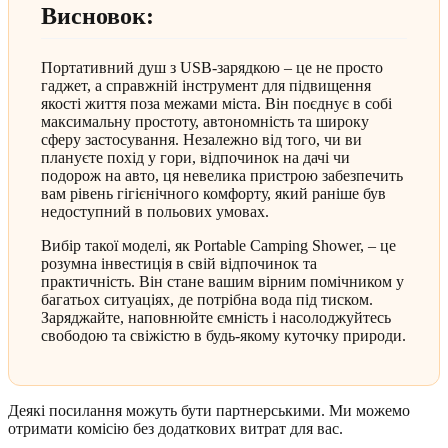
Висновок:
Портативний душ з USB-зарядкою – це не просто
гаджет, а справжній інструмент для підвищення
якості життя поза межами міста. Він поєднує в собі
максимальну простоту, автономність та широку
сферу застосування. Незалежно від того, чи ви
плануєте похід у гори, відпочинок на дачі чи
подорож на авто, ця невелика пристрою забезпечить
вам рівень гігієнічного комфорту, який раніше був
недоступний в польових умовах.
Вибір такої моделі, як Portable Camping Shower, – це
розумна інвестиція в свій відпочинок та
практичність. Він стане вашим вірним помічником у
багатьох ситуаціях, де потрібна вода під тиском.
Заряджайте, наповнюйте ємність і насолоджуйтесь
свободою та свіжістю в будь-якому куточку природи.
Деякі посилання можуть бути партнерськими. Ми можемо
отримати комісію без додаткових витрат для вас.