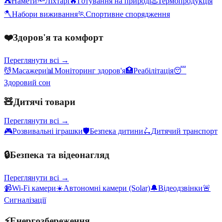
⛺
Намети
🔦
Ліхтарі
🔥
Готування на природі
♨️
Термопродукція
🪓
Набори виживання
🏃
Спортивне спорядження
❤️
Здоров'я та комфорт
Переглянути всі →
💆
Масажери
📊
Моніторинг здоров'я
🏥
Реабілітація
😴
Здоровий сон
🧸
Дитячі товари
Переглянути всі →
🎮
Розвивальні іграшки
🛡️
Безпека дитини
🛴
Дитячий транспорт
🔒
Безпека та відеонагляд
Переглянути всі →
📹
Wi-Fi камери
☀️
Автономні камери (Solar)
🔔
Відеодзвінки
🚨
Сигналізації
⚡
Енергозбереження