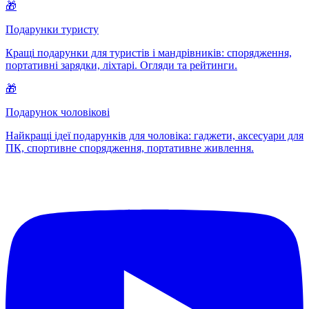
🎁
Подарунки туристу
Кращі подарунки для туристів і мандрівників: спорядження,
портативні зарядки, ліхтарі. Огляди та рейтинги.
🎁
Подарунок чоловікові
Найкращі ідеї подарунків для чоловіка: гаджети, аксесуари для
ПК, спортивне спорядження, портативне живлення.