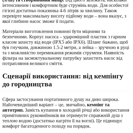
інтенсивним і комфортним буде струмінь води. Для особистої
гігієні достатньо показника 4-6 літрів за хвилину. Також
перевірте максимальну висоту підйому води – вона вказує, з
якої глибини насос зможе її подати.
Матеріали виготовлення повинні бути міцними та
безпечними. Корпус насоса – удароміцний пластик з гарним
класом захисту від води (IPX5 або IPX6). Шланг бажано, щоб
був гнучким, довжиною 1.5-2 метри, а лейка – зручною в руці
та з можливістю перемикання режимів струменя. Наявність
фільтра на засмоктувальному патрубку захистить насос від
потрапляння великого сміття.
Сценарії використання: від кемпінгу
до городництва
Сфера застосування портативного душу на диво широка.
Найочевидніший варіант – це, звичайно,
кемпінг та
автотрип.
Замість купання в холодній річці або використання
примітивних рукомийників ви отримуєте справжній душ з
теплою водою (достатньо нагріти її на вогні). Це підвищує
комфорт багатоденного походу на порядок.