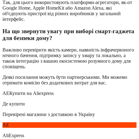
Так, для цього використовують платформи-агрегатори, як-от
Google Home, Apple HomeKit або Amazon Alexa, які
об'єднують пристрої від різних виробників у загальний
інтерфейс.
На що звернути увагу при виборі смарт-гаджета
для безпеки дому?
Важливо перевірити якість камери, наявність інфрачервоного
нічного бачення, підтримку запису у хмару та локально, а
також інтеграцію з вашою екосистемою розумного дому для
сповіщень.
Деякі посилання можуть бути партнерськими. Ми можемо
отримати комісію без додаткових витрат для вас.
AE
Купити на Aliexpress
Де купити
Перевірені магазини з доставкою в Україну
AE
AliExpress