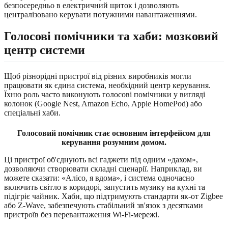
безпосередньо в електричний щиток і дозволяють
централізовано керувати потужними навантаженнями.
Голосові помічники та хаби: мозковий
центр системи
Щоб різнорідні пристрої від різних виробників могли
працювати як єдина система, необхідний центр керування.
Їхню роль часто виконують голосові помічники у вигляді
колонок (Google Nest, Amazon Echo, Apple HomePod) або
спеціальні хаби.
Голосовий помічник стає основним інтерфейсом для
керування розумним домом.
Ці пристрої об'єднують всі гаджети під одним «дахом»,
дозволяючи створювати складні сценарії. Наприклад, ви
можете сказати: «Алісо, я вдома», і система одночасно
включить світло в коридорі, запустить музику на кухні та
підігріє чайник. Хаби, що підтримують стандарти як-от Zigbee
або Z-Wave, забезпечують стабільний зв'язок з десятками
пристроїв без перевантаження Wi-Fi-мережі.