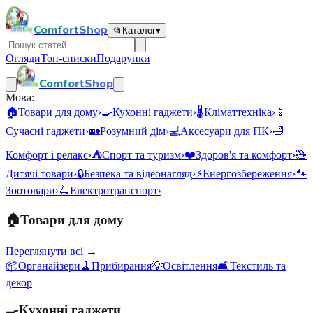
ComfortShop
📂
Каталог
▾
Огляди
Топ-списки
Подарунки
ComfortShop
Мова:
🏠
Товари для дому
›
🍳
Кухонні гаджети
›
🌡️
Кліматтехніка
›
📱
Сучасні гаджети
›
🏡
Розумний дім
›
💻
Аксесуари для ПК
›
🛁
Комфорт і релакс
›
⛺
Спорт та туризм
›
❤️
Здоров'я та комфорт
›
🧸
Дитячі товари
›
🔒
Безпека та відеонагляд
›
⚡
Енергозбереження
›
🐾
Зоотовари
›
🛴
Електротранспорт
›
🏠
Товари для дому
Переглянути всі →
📦
Органайзери
🧹
Прибирання
💡
Освітлення
🛋️
Текстиль та
декор
🍳
Кухонні гаджети