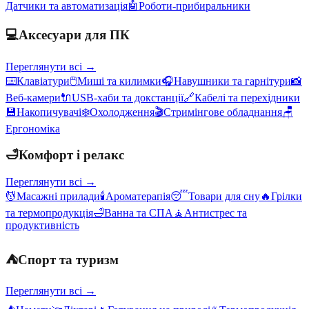
Датчики та автоматизація
🤖
Роботи-прибиральники
💻
Аксесуари для ПК
Переглянути всі →
⌨️
Клавіатури
🖱️
Миші та килимки
🎧
Навушники та гарнітури
📸
Веб-камери
🔌
USB-хаби та докстанції
🔗
Кабелі та перехідники
💾
Накопичувачі
❄️
Охолодження
🎬
Стримінгове обладнання
🪑
Ергономіка
🛁
Комфорт і релакс
Переглянути всі →
💆
Масажні прилади
🕯️
Ароматерапія
😴
Товари для сну
🔥
Грілки
та термопродукція
🛁
Ванна та СПА
🧘
Антистрес та
продуктивність
⛺
Спорт та туризм
Переглянути всі →