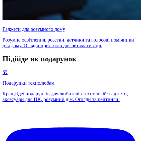
Гаджети для розумного дому
Розумне освітлення, розетки, датчики та голосові помічники
для дому. Огляди пристроїв для автоматизації.
Підійде як подарунок
🎁
Подарунки технолюбам
Кращі ідеї подарунків для любителів технологій: гаджети,
аксесуари для ПК, розумний дім. Огляди та рейтинги.