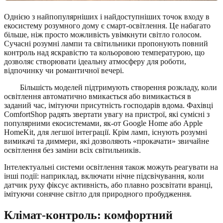
Однією з найпопулярніших і найдоступніших точок входу в
екосистему розумного дому є смарт-освітлення. Це набагато
більше, ніж просто можливість увімкнути світло голосом.
Сучасні розумні лампи та світильники пропонують повний
контроль над яскравістю та кольоровою температурою, що
дозволяє створювати ідеальну атмосферу для роботи,
відпочинку чи романтичної вечері.
Більшість моделей підтримують створення розкладу, коли
освітлення автоматично вмикається або вимикається в
заданий час, імітуючи присутність господарів вдома. Фахівці
ComfortShop радять звертати увагу на пристрої, які сумісні з
популярними екосистемами, як-от Google Home або Apple
HomeKit, для легшої інтеграції. Крім ламп, існують розумні
вимикачі та диммери, які дозволяють «прокачати» звичайне
освітлення без заміни всіх світильників.
Інтелектуальні системи освітлення також можуть реагувати на
інші події: наприклад, включати нічне підсвічування, коли
датчик руху фіксує активність, або плавно розсвітати вранці,
імітуючи сонячне світло для природного пробудження.
Клімат-контроль: комфортний