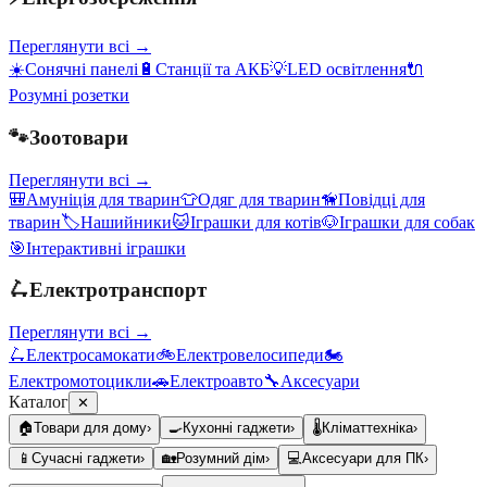
Переглянути всі →
☀️
Сонячні панелі
🔋
Станції та АКБ
💡
LED освітлення
🔌
Розумні розетки
🐾
Зоотовари
Переглянути всі →
🎒
Амуніція для тварин
👕
Одяг для тварин
🦮
Повідці для
тварин
🏷️
Нашийники
🐱
Іграшки для котів
🐶
Іграшки для собак
🎯
Інтерактивні іграшки
🛴
Електротранспорт
Переглянути всі →
🛴
Електросамокати
🚲
Електровелосипеди
🏍️
Електромотоцикли
🚗
Електроавто
🔧
Аксесуари
Каталог
✕
🏠
Товари для дому
›
🍳
Кухонні гаджети
›
🌡️
Кліматтехніка
›
📱
Сучасні гаджети
›
🏡
Розумний дім
›
💻
Аксесуари для ПК
›