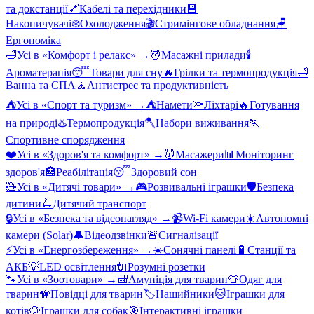
та докстанції
🔗
Кабелі та перехідники
💾
Накопичувачі
❄️
Охолодження
🎬
Стримінгове обладнання
🪑
Ергономіка
🛁
Усі в «
Комфорт і релакс
» →
💆
Масажні прилади
🕯️
Ароматерапія
😴
Товари для сну
🔥
Грілки та термопродукція
🛁
Ванна та СПА
🧘
Антистрес та продуктивність
⛺
Усі в «
Спорт та туризм
» →
⛺
Намети
🔦
Ліхтарі
🔥
Готування
на природі
♨️
Термопродукція
🪓
Набори виживання
🏃
Спортивне спорядження
❤️
Усі в «
Здоров'я та комфорт
» →
💆
Масажери
📊
Моніторинг
здоров'я
🏥
Реабілітація
😴
Здоровий сон
🧸
Усі в «
Дитячі товари
» →
🎮
Розвивальні іграшки
🛡️
Безпека
дитини
🛴
Дитячий транспорт
🔒
Усі в «
Безпека та відеонагляд
» →
📹
Wi-Fi камери
☀️
Автономні
камери (Solar)
🔔
Відеодзвінки
🚨
Сигналізації
⚡
Усі в «
Енергозбереження
» →
☀️
Сонячні панелі
🔋
Станції та
АКБ
💡
LED освітлення
🔌
Розумні розетки
🐾
Усі в «
Зоотовари
» →
🎒
Амуніція для тварин
👕
Одяг для
тварин
🦮
Повідці для тварин
🏷️
Нашийники
🐱
Іграшки для
котів
🐶
Іграшки для собак
🎯
Інтерактивні іграшки