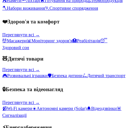
⛺
Намети
🔦
Ліхтарі
🔥
Готування на природі
♨️
Термопродукція
🪓
Набори виживання
🏃
Спортивне спорядження
❤️
Здоров'я та комфорт
Переглянути всі →
💆
Масажери
📊
Моніторинг здоров'я
🏥
Реабілітація
😴
Здоровий сон
🧸
Дитячі товари
Переглянути всі →
🎮
Розвивальні іграшки
🛡️
Безпека дитини
🛴
Дитячий транспорт
🔒
Безпека та відеонагляд
Переглянути всі →
📹
Wi-Fi камери
☀️
Автономні камери (Solar)
🔔
Відеодзвінки
🚨
Сигналізації
⚡
Енергозбереження