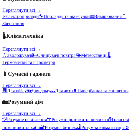
Переглянути всі →
⚡
Електроприлади
🔧
Приладдя та аксесуари
⚖️
Вимірювання
🫙
Зберігання
🌡️
Кліматтехніка
Переглянути всі →
💧
Зволожувачі
🌬️
Очищувачі повітря
🌤️
Метеостанції
🌡️
Термометри та гігрометри
📱
Сучасні гаджети
Переглянути всі →
🏢
Для офісу
🏡
Для дому
🚗
Для авто
🔋
Павербанки та живлення
🏡
Розумний дім
Переглянути всі →
💡
Розумне освітлення
🔌
Розумні розетки та вимикачі
🎙️
Голосові
помічники та хаби
🔐
Розумна безпека
🌡️
Розумна кліматизація
📡