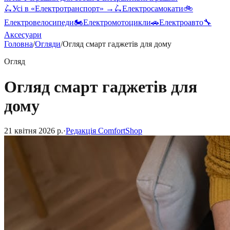
🛴
Усі в «
Електротранспорт
» →
🛴
Електросамокати
🚲
Електровелосипеди
🏍️
Електромотоцикли
🚗
Електроавто
🔧
Аксесуари
Головна
/
Огляди
/
Огляд смарт гаджетів для дому
Огляд
Огляд смарт гаджетів для
дому
21 квітня 2026 р.
·
Редакція ComfortShop