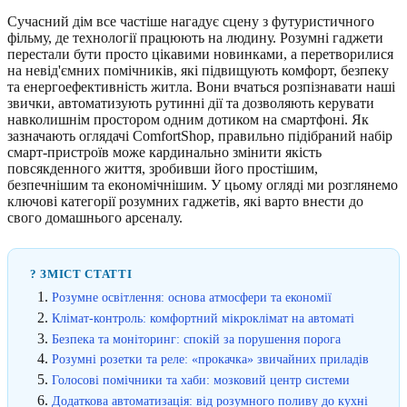
Сучасний дім все частіше нагадує сцену з футуристичного
фільму, де технології працюють на людину. Розумні гаджети
перестали бути просто цікавими новинками, а перетворилися
на невід'ємних помічників, які підвищують комфорт, безпеку
та енергоефективність житла. Вони вчаться розпізнавати наші
звички, автоматизують рутинні дії та дозволяють керувати
навколишнім простором одним дотиком на смартфоні. Як
зазначають оглядачі ComfortShop, правильно підібраний набір
смарт-пристроїв може кардинально змінити якість
повсякденного життя, зробивши його простішим,
безпечнішим та економічнішим. У цьому огляді ми розглянемо
ключові категорії розумних гаджетів, які варто внести до
свого домашнього арсеналу.
? ЗМІСТ СТАТТІ
Розумне освітлення: основа атмосфери та економії
Клімат-контроль: комфортний мікроклімат на автоматі
Безпека та моніторинг: спокій за порушення порога
Розумні розетки та реле: «прокачка» звичайних приладів
Голосові помічники та хаби: мозковий центр системи
Додаткова автоматизація: від розумного поливу до кухні