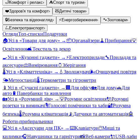
🛁
Комфорт і релакс
›
⛺
Спорт та туризм
›
❤️
Здоров'я та комфорт
›
🧸
Дитячі товари
›
🔒
Безпека та відеонагляд
›
⚡
Енергозбереження
›
🐾
Зоотовари
›
🛴
Електротранспорт
›
Огляди
Топ-списки
Подарунки
🏠
Усі в «
Товари для дому
» →
📦
Органайзери
🧹
Прибирання
💡
Освітлення
🛋️
Текстиль та декор
🍳
Усі в «
Кухонні гаджети
» →
⚡
Електроприлади
🔧
Приладдя та
аксесуари
⚖️
Вимірювання
🫙
Зберігання
🌡️
Усі в «
Кліматтехніка
» →
💧
Зволожувачі
🌬️
Очищувачі повітря
🌤️
Метеостанції
🌡️
Термометри та гігрометри
📱
Усі в «
Сучасні гаджети
» →
🏢
Для офісу
🏡
Для дому
🚗
Для
авто
🔋
Павербанки та живлення
🏡
Усі в «
Розумний дім
» →
💡
Розумне освітлення
🔌
Розумні
розетки та вимикачі
🎙️
Голосові помічники та хаби
🔐
Розумна
безпека
🌡️
Розумна кліматизація
📡
Датчики та автоматизація
🤖
Роботи-прибиральники
💻
Усі в «
Аксесуари для ПК
» →
⌨️
Клавіатури
🖱️
Миші та
килимки
🎧
Навушники та гарнітури
📸
Веб-камери
🔌
USB-хаби