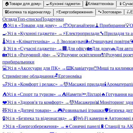
🏠
Товари для дому
›
🍳
Кухонні гаджети
›
🌡️
Кліматтехніка
›
📱
Сучас
🔒
Безпека та відеонагляд
›
⚡
Енергозбереження
›
🐾
Зоотовари
›
🛴
Е
Огляди
Топ-списки
Подарунки
🏠
Усі в «
Товари для дому
» →
📦
Органайзери
🧹
Прибирання
💡
О
🍳
Усі в «
Кухонні гаджети
» →
⚡
Електроприлади
🔧
Приладдя та 
🌡️
Усі в «
Кліматтехніка
» →
💧
Зволожувачі
🌬️
Очищувачі повітря

📱
Усі в «
Сучасні гаджети
» →
🏢
Для офісу
🏡
Для дому
🚗
Для авт
🏡
Усі в «
Розумний дім
» →
💡
Розумне освітлення
🔌
Розумні розе
прибиральники
💻
Усі в «
Аксесуари для ПК
» →
⌨️
Клавіатури
🖱️
Миші та килимк
Стримінгове обладнання
🪑
Ергономіка
🛁
Усі в «
Комфорт і релакс
» →
💆
Масажні прилади
🕯️
Ароматерапі
⛺
Усі в «
Спорт та туризм
» →
⛺
Намети
🔦
Ліхтарі
🔥
Готування на
❤️
Усі в «
Здоров'я та комфорт
» →
💆
Масажери
📊
Моніторинг здо
🧸
Усі в «
Дитячі товари
» →
🎮
Розвивальні іграшки
🛡️
Безпека ди
🔒
Усі в «
Безпека та відеонагляд
» →
📹
Wi-Fi камери
☀️
Автономні к
⚡
Усі в «
Енергозбереження
» →
☀️
Сонячні панелі
🔋
Станції та А