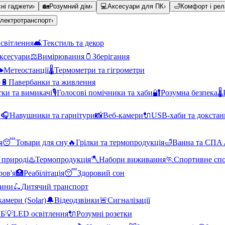
ні гаджети
›
🏡
Розумний дім
›
💻
Аксесуари для ПК
›
🛁
Комфорт і рел
лектротранспорт
›
світлення
🛋️
Текстиль та декор
аксесуари
⚖️
Вимірювання
🫙
Зберігання
️
Метеостанції
🌡️
Термометри та гігрометри
о
🔋
Павербанки та живлення
тки та вимикачі
🎙️
Голосові помічники та хаби
🔐
Розумна безпека
🌡️
и
🎧
Навушники та гарнітури
📸
Веб-камери
🔌
USB-хаби та докстан
я
😴
Товари для сну
🔥
Грілки та термопродукція
🛁
Ванна та СПА
 природі
♨️
Термопродукція
🪓
Набори виживання
🏃
Спортивне сп
ров'я
🏥
Реабілітація
😴
Здоровий сон
тини
🛴
Дитячий транспорт
амери (Solar)
🔔
Відеодзвінки
🚨
Сигналізації
КБ
💡
LED освітлення
🔌
Розумні розетки