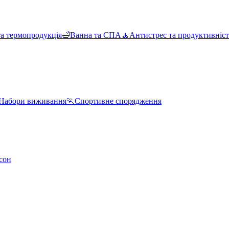
та термопродукція
🛁
Ванна та СПА
🧘
Антистрес та продуктивніст
Набори виживання
🏃
Спортивне спорядження
сон