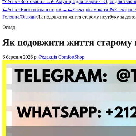
🐾
Усі в «
Зоотовари
» →
🎒
Амуніція для тварин
👕
Одяг для твари
🛴
Усі в «
Електротранспорт
» →
🛴
Електросамокати
🚲
Електрове
Головна
/
Огляди
/
Як подовжити життя старому ноутбуку за доп
Огляд
Як подовжити життя старому 
6 березня 2026 р.
·
Редакція ComfortShop