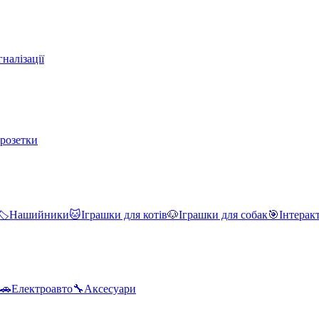
налізації
 розетки
🏷️
Нашийники
🐱
Іграшки для котів
🐶
Іграшки для собак
🎯
Інтерак
🚗
Електроавто
🔧
Аксесуари