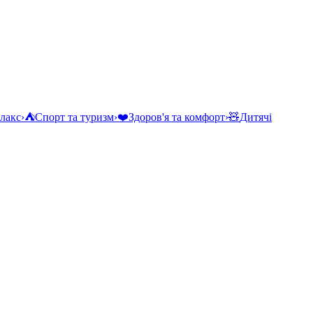
елакс
›
⛺
Спорт та туризм
›
❤️
Здоров'я та комфорт
›
🧸
Дитячі