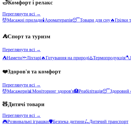
🛁
Комфорт і релакс
Переглянути всі →
💆
Масажні прилади
🕯️
Ароматерапія
😴
Товари для сну
🔥
Грілки 
⛺
Спорт та туризм
Переглянути всі →
⛺
Намети
🔦
Ліхтарі
🔥
Готування на природі
♨️
Термопродукція
🪓
❤️
Здоров'я та комфорт
Переглянути всі →
💆
Масажери
📊
Моніторинг здоров'я
🏥
Реабілітація
😴
Здоровий 
🧸
Дитячі товари
Переглянути всі →
🎮
Розвивальні іграшки
🛡️
Безпека дитини
🛴
Дитячий транспорт