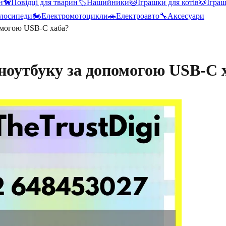
н
🦮
Повідці для тварин
🏷️
Нашийники
🐱
Іграшки для котів
🐶
Іграш
лосипеди
🏍️
Електромотоцикли
🚗
Електроавто
🔧
Аксесуари
омогою USB-C хаба?
ноутбуку за допомогою USB-C 