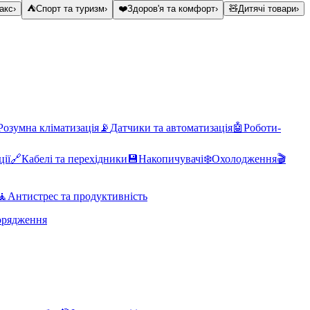
акс
›
⛺
Спорт та туризм
›
❤️
Здоров'я та комфорт
›
🧸
Дитячі товари
›
Розумна кліматизація
📡
Датчики та автоматизація
🤖
Роботи-
ції
🔗
Кабелі та перехідники
💾
Накопичувачі
❄️
Охолодження
🎬
🧘
Антистрес та продуктивність
орядження