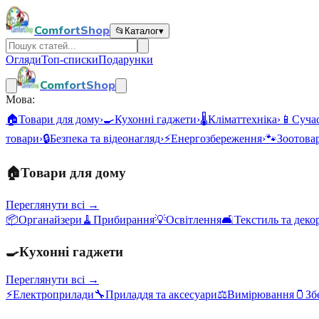
ComfortShop
📂
Каталог
▾
Огляди
Топ-списки
Подарунки
ComfortShop
Мова:
🏠
Товари для дому
›
🍳
Кухонні гаджети
›
🌡️
Кліматтехніка
›
📱
Сучас
товари
›
🔒
Безпека та відеонагляд
›
⚡
Енергозбереження
›
🐾
Зоотова
🏠
Товари для дому
Переглянути всі →
📦
Органайзери
🧹
Прибирання
💡
Освітлення
🛋️
Текстиль та деко
🍳
Кухонні гаджети
Переглянути всі →
⚡
Електроприлади
🔧
Приладдя та аксесуари
⚖️
Вимірювання
🫙
Зб