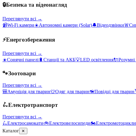
🔒
Безпека та відеонагляд
Переглянути всі →
📹
Wi-Fi камери
☀️
Автономні камери (Solar)
🔔
Відеодзвінки
🚨
Сиг
⚡
Енергозбереження
Переглянути всі →
☀️
Сонячні панелі
🔋
Станції та АКБ
💡
LED освітлення
🔌
Розумні
🐾
Зоотовари
Переглянути всі →
🎒
Амуніція для тварин
👕
Одяг для тварин
🦮
Повідці для тварин
🛴
Електротранспорт
Переглянути всі →
🛴
Електросамокати
🚲
Електровелосипеди
🏍️
Електромотоцикли
Каталог
✕