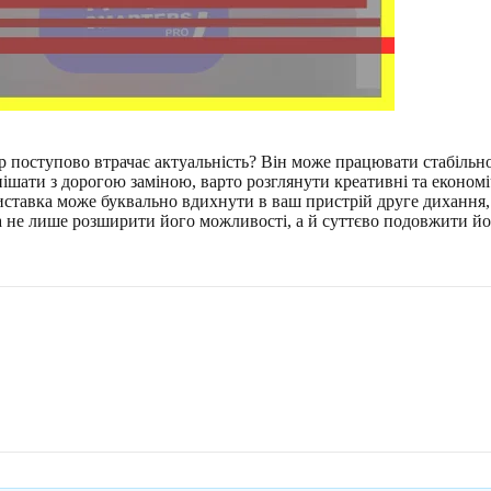
ер поступово втрачає актуальність? Він може працювати стабільн
спішати з дорогою заміною, варто розглянути креативні та економ
иставка може буквально вдихнути в ваш пристрій друге дихання,
ка не лише розширити його можливості, а й суттєво подовжити 