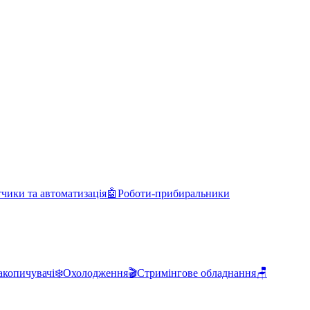
чики та автоматизація
🤖
Роботи-прибиральники
акопичувачі
❄️
Охолодження
🎬
Стримінгове обладнання
🪑