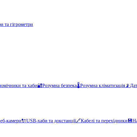
и та гігрометри
помічники та хаби
🔐
Розумна безпека
🌡️
Розумна кліматизація
📡
Дат
еб-камери
🔌
USB-хаби та докстанції
🔗
Кабелі та перехідники
💾
Н