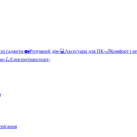
ні гаджети
›
🏡
Розумний дім
›
💻
Аксесуари для ПК
›
🛁
Комфорт і р
ри
›
🛴
Електротранспорт
›
р
ерігання