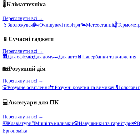
🌡️
Кліматтехніка
Переглянути всі →
💧
Зволожувачі
🌬️
Очищувачі повітря
🌤️
Метеостанції
🌡️
Термометр
📱
Сучасні гаджети
Переглянути всі →
🏢
Для офісу
🏡
Для дому
🚗
Для авто
🔋
Павербанки та живлення
🏡
Розумний дім
Переглянути всі →
💡
Розумне освітлення
🔌
Розумні розетки та вимикачі
🎙️
Голосові 
💻
Аксесуари для ПК
Переглянути всі →
⌨️
Клавіатури
🖱️
Миші та килимки
🎧
Навушники та гарнітури
📸
В
Ергономіка