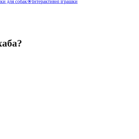
ки для собак
🎯
Інтерактивні іграшки
хаба?