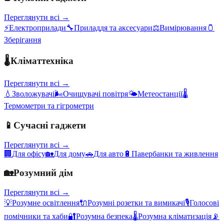
Переглянути всі →
⚡
Електроприлади
🔧
Приладдя та аксесуари
⚖️
Вимірювання
🫙
Зберігання
🌡️
Кліматтехніка
Переглянути всі →
💧
Зволожувачі
🌬️
Очищувачі повітря
🌤️
Метеостанції
🌡️
Термометри та гігрометри
📱
Сучасні гаджети
Переглянути всі →
🏢
Для офісу
🏡
Для дому
🚗
Для авто
🔋
Павербанки та живлення
🏡
Розумний дім
Переглянути всі →
💡
Розумне освітлення
🔌
Розумні розетки та вимикачі
🎙️
Голосові
помічники та хаби
🔐
Розумна безпека
🌡️
Розумна кліматизація
📡