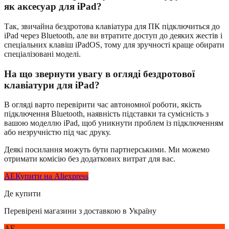
як аксесуар для iPad?
Так, звичайна бездротова клавіатура для ПК підключиться до
iPad через Bluetooth, але ви втратите доступ до деяких жестів і
спеціальних клавіш iPadOS, тому для зручності краще обирати
спеціалізовані моделі.
На що звернути увагу в огляді бездротової
клавіатури для iPad?
В огляді варто перевірити час автономної роботи, якість
підключення Bluetooth, наявність підставки та сумісність з
вашою моделлю iPad, щоб уникнути проблем із підключенням
або незручністю під час друку.
Деякі посилання можуть бути партнерськими. Ми можемо
отримати комісію без додаткових витрат для вас.
AE
Купити на Aliexpress
Де купити
Перевірені магазини з доставкою в Україну
AE