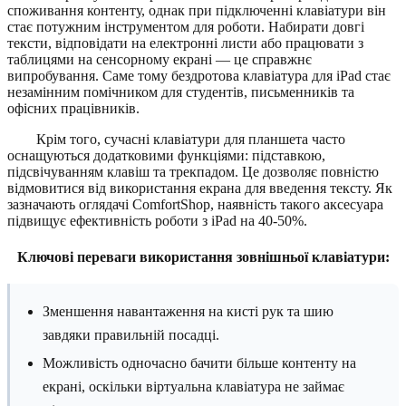
споживання контенту, однак при підключенні клавіатури він
стає потужним інструментом для роботи. Набирати довгі
тексти, відповідати на електронні листи або працювати з
таблицями на сенсорному екрані — це справжнє
випробування. Саме тому бездротова клавіатура для iPad стає
незамінним помічником для студентів, письменників та
офісних працівників.
Крім того, сучасні клавіатури для планшета часто
оснащуються додатковими функціями: підставкою,
підсвічуванням клавіш та трекпадом. Це дозволяє повністю
відмовитися від використання екрана для введення тексту. Як
зазначають оглядачі ComfortShop, наявність такого аксесуара
підвищує ефективність роботи з iPad на 40-50%.
Ключові переваги використання зовнішньої клавіатури:
Зменшення навантаження на кисті рук та шию
завдяки правильній посадці.
Можливість одночасно бачити більше контенту на
екрані, оскільки віртуальна клавіатура не займає