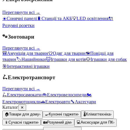
Переглянути всі →
☀️
Сонячні панелі
🔋
Станції та АКБ
💡
LED освітлення
🔌
Розумні розетки
🐾
Зоотовари
Переглянути всі →
🎒
Амуніція для тварин
👕
Одяг для тварин
🦮
Повідці для
тварин
🏷️
Нашийники
🐱
Іграшки для котів
🐶
Іграшки для собак
🎯
Інтерактивні іграшки
🛴
Електротранспорт
Переглянути всі →
🛴
Електросамокати
🚲
Електровелосипеди
🏍️
Електромотоцикли
🚗
Електроавто
🔧
Аксесуари
Каталог
✕
🏠
Товари для дому
›
🍳
Кухонні гаджети
›
🌡️
Кліматтехніка
›
📱
Сучасні гаджети
›
🏡
Розумний дім
›
💻
Аксесуари для ПК
›