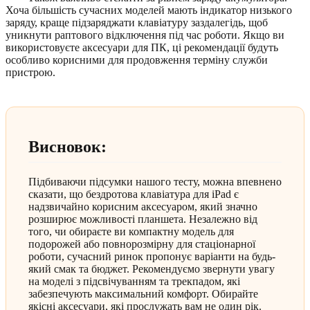
Хоча більшість сучасних моделей мають індикатор низького
заряду, краще підзаряджати клавіатуру заздалегідь, щоб
уникнути раптового відключення під час роботи. Якщо ви
використовуєте аксесуари для ПК, ці рекомендації будуть
особливо корисними для продовження терміну служби
пристрою.
Висновок:
Підбиваючи підсумки нашого тесту, можна впевнено
сказати, що бездротова клавіатура для iPad є
надзвичайно корисним аксесуаром, який значно
розширює можливості планшета. Незалежно від
того, чи обираєте ви компактну модель для
подорожей або повнорозмірну для стаціонарної
роботи, сучасний ринок пропонує варіанти на будь-
який смак та бюджет. Рекомендуємо звернути увагу
на моделі з підсвічуванням та трекпадом, які
забезпечують максимальний комфорт. Обирайте
якісні аксесуари, які прослужать вам не один рік.