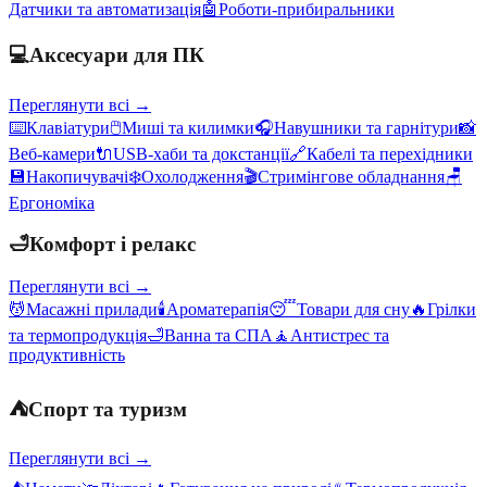
Датчики та автоматизація
🤖
Роботи-прибиральники
💻
Аксесуари для ПК
Переглянути всі →
⌨️
Клавіатури
🖱️
Миші та килимки
🎧
Навушники та гарнітури
📸
Веб-камери
🔌
USB-хаби та докстанції
🔗
Кабелі та перехідники
💾
Накопичувачі
❄️
Охолодження
🎬
Стримінгове обладнання
🪑
Ергономіка
🛁
Комфорт і релакс
Переглянути всі →
💆
Масажні прилади
🕯️
Ароматерапія
😴
Товари для сну
🔥
Грілки
та термопродукція
🛁
Ванна та СПА
🧘
Антистрес та
продуктивність
⛺
Спорт та туризм
Переглянути всі →