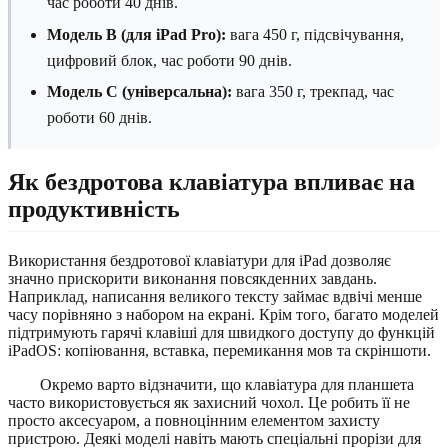
час роботи 40 днів.
Модель B (для iPad Pro):
вага 450 г, підсвічування,
цифровий блок, час роботи 90 днів.
Модель C (універсальна):
вага 350 г, трекпад, час
роботи 60 днів.
Як бездротова клавіатура впливає на
продуктивність
Використання бездротової клавіатури для iPad дозволяє
значно прискорити виконання повсякденних завдань.
Наприклад, написання великого тексту займає вдвічі менше
часу порівняно з набором на екрані. Крім того, багато моделей
підтримують гарячі клавіші для швидкого доступу до функцій
iPadOS: копіювання, вставка, перемикання мов та скріншоти.
Окремо варто відзначити, що клавіатура для планшета
часто використовується як захисний чохол. Це робить її не
просто аксесуаром, а повноцінним елементом захисту
пристрою. Деякі моделі навіть мають спеціальні прорізи для