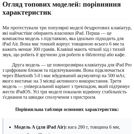
Огляд топових моделей: порівняння
характеристик
Ми протестували три популярні моделі бездротових клавіатур,
які найчастіше обирають власники iPad. Перша — це
компактна модель з підставкою, яка ідеально підходить для
iPad Air. Вона має тонкий корпус товщиною всього 6 мм та
важить менше 300 грамів. Клавіші мають чіткий хід і тихий
звук, що робить її зручною для роботи в бібліотеці або кафе.
Друга модель — це повнорозмірна клавіатура для iPad Pro
з цифровим блоком та підсвічуванням. Вона підключається
через Bluetooth 5.0 і має вбудований акумулятор на 500 мАг,
якого вистачає на 3 місяці активного використання. Третя
модель — універсальний варіант з трекпадом, який підтримує
жести iPadOS. Усі три моделі показали відмінну стабільність
з'єднання та швидке сполучення з пристроєм.
Порівняльна таблиця основних характеристик:
Модель A (для iPad Air):
вага 280 г, товщина 6 мм,