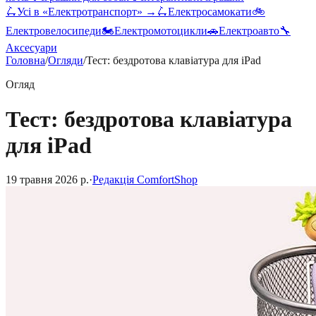
🛴
Усі в «
Електротранспорт
» →
🛴
Електросамокати
🚲
Електровелосипеди
🏍️
Електромотоцикли
🚗
Електроавто
🔧
Аксесуари
Головна
/
Огляди
/
Тест: бездротова клавіатура для iPad
Огляд
Тест: бездротова клавіатура
для iPad
19 травня 2026 р.
·
Редакція ComfortShop