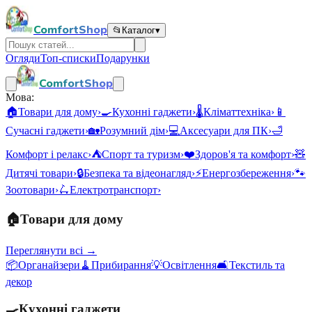
ComfortShop
📂
Каталог
▾
Огляди
Топ-списки
Подарунки
ComfortShop
Мова:
🏠
Товари для дому
›
🍳
Кухонні гаджети
›
🌡️
Кліматтехніка
›
📱
Сучасні гаджети
›
🏡
Розумний дім
›
💻
Аксесуари для ПК
›
🛁
Комфорт і релакс
›
⛺
Спорт та туризм
›
❤️
Здоров'я та комфорт
›
🧸
Дитячі товари
›
🔒
Безпека та відеонагляд
›
⚡
Енергозбереження
›
🐾
Зоотовари
›
🛴
Електротранспорт
›
🏠
Товари для дому
Переглянути всі →
📦
Органайзери
🧹
Прибирання
💡
Освітлення
🛋️
Текстиль та
декор
🍳
Кухонні гаджети