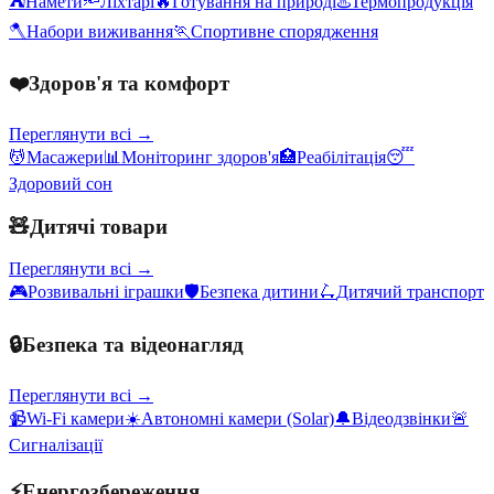
⛺
Намети
🔦
Ліхтарі
🔥
Готування на природі
♨️
Термопродукція
🪓
Набори виживання
🏃
Спортивне спорядження
❤️
Здоров'я та комфорт
Переглянути всі →
💆
Масажери
📊
Моніторинг здоров'я
🏥
Реабілітація
😴
Здоровий сон
🧸
Дитячі товари
Переглянути всі →
🎮
Розвивальні іграшки
🛡️
Безпека дитини
🛴
Дитячий транспорт
🔒
Безпека та відеонагляд
Переглянути всі →
📹
Wi-Fi камери
☀️
Автономні камери (Solar)
🔔
Відеодзвінки
🚨
Сигналізації
⚡
Енергозбереження