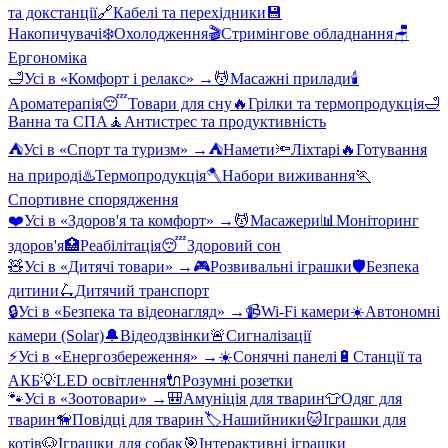
та докстанції
🔗
Кабелі та перехідники
💾
Накопичувачі
❄️
Охолодження
🎬
Стримінгове обладнання
🪑
Ергономіка
🛁
Усі в «
Комфорт і релакс
» →
💆
Масажні прилади
🕯️
Ароматерапія
😴
Товари для сну
🔥
Грілки та термопродукція
🛁
Ванна та СПА
🧘
Антистрес та продуктивність
⛺
Усі в «
Спорт та туризм
» →
⛺
Намети
🔦
Ліхтарі
🔥
Готування
на природі
♨️
Термопродукція
🪓
Набори виживання
🏃
Спортивне спорядження
❤️
Усі в «
Здоров'я та комфорт
» →
💆
Масажери
📊
Моніторинг
здоров'я
🏥
Реабілітація
😴
Здоровий сон
🧸
Усі в «
Дитячі товари
» →
🎮
Розвивальні іграшки
🛡️
Безпека
дитини
🛴
Дитячий транспорт
🔒
Усі в «
Безпека та відеонагляд
» →
📹
Wi-Fi камери
☀️
Автономні
камери (Solar)
🔔
Відеодзвінки
🚨
Сигналізації
⚡
Усі в «
Енергозбереження
» →
☀️
Сонячні панелі
🔋
Станції та
АКБ
💡
LED освітлення
🔌
Розумні розетки
🐾
Усі в «
Зоотовари
» →
🎒
Амуніція для тварин
👕
Одяг для
тварин
🦮
Повідці для тварин
🏷️
Нашийники
🐱
Іграшки для
котів
🐶
Іграшки для собак
🎯
Інтерактивні іграшки