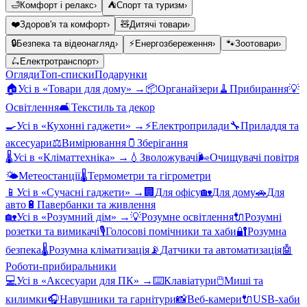
🛁
Комфорт і релакс
›
⛺
Спорт та туризм
›
❤️
Здоров'я та комфорт
›
🧸
Дитячі товари
›
🔒
Безпека та відеонагляд
›
⚡
Енергозбереження
›
🐾
Зоотовари
›
🛴
Електротранспорт
›
Огляди
Топ-списки
Подарунки
🏠
Усі в «
Товари для дому
» →
📦
Органайзери
🧹
Прибирання
💡
Освітлення
🛋️
Текстиль та декор
🍳
Усі в «
Кухонні гаджети
» →
⚡
Електроприлади
🔧
Приладдя та
аксесуари
⚖️
Вимірювання
🫙
Зберігання
🌡️
Усі в «
Кліматтехніка
» →
💧
Зволожувачі
🌬️
Очищувачі повітря
🌤️
Метеостанції
🌡️
Термометри та гігрометри
📱
Усі в «
Сучасні гаджети
» →
🏢
Для офісу
🏡
Для дому
🚗
Для
авто
🔋
Павербанки та живлення
🏡
Усі в «
Розумний дім
» →
💡
Розумне освітлення
🔌
Розумні
розетки та вимикачі
🎙️
Голосові помічники та хаби
🔐
Розумна
безпека
🌡️
Розумна кліматизація
📡
Датчики та автоматизація
🤖
Роботи-прибиральники
💻
Усі в «
Аксесуари для ПК
» →
⌨️
Клавіатури
🖱️
Миші та
килимки
🎧
Навушники та гарнітури
📸
Веб-камери
🔌
USB-хаби