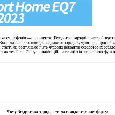
рядка смартфонів — не виняток. Бездротові зарядні пристрої пере
. Вони дозволяють швидко відновити заряд акумулятора, просто 
й статті ми розглянемо п'ять чудових варіантів бездротових заряд
я автомобілів Chery — навігаційній стійці з інтегрованою функц
Чому бездротова зарядка стала стандартом комфорту: