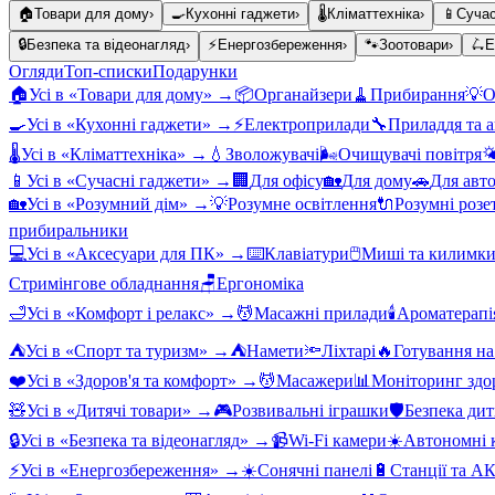
🏠
Товари для дому
›
🍳
Кухонні гаджети
›
🌡️
Кліматтехніка
›
📱
Сучас
🔒
Безпека та відеонагляд
›
⚡
Енергозбереження
›
🐾
Зоотовари
›
🛴
Е
Огляди
Топ-списки
Подарунки
🏠
Усі в «
Товари для дому
» →
📦
Органайзери
🧹
Прибирання
💡
О
🍳
Усі в «
Кухонні гаджети
» →
⚡
Електроприлади
🔧
Приладдя та 
🌡️
Усі в «
Кліматтехніка
» →
💧
Зволожувачі
🌬️
Очищувачі повітря

📱
Усі в «
Сучасні гаджети
» →
🏢
Для офісу
🏡
Для дому
🚗
Для авт
🏡
Усі в «
Розумний дім
» →
💡
Розумне освітлення
🔌
Розумні розе
прибиральники
💻
Усі в «
Аксесуари для ПК
» →
⌨️
Клавіатури
🖱️
Миші та килимк
Стримінгове обладнання
🪑
Ергономіка
🛁
Усі в «
Комфорт і релакс
» →
💆
Масажні прилади
🕯️
Ароматерапі
⛺
Усі в «
Спорт та туризм
» →
⛺
Намети
🔦
Ліхтарі
🔥
Готування на
❤️
Усі в «
Здоров'я та комфорт
» →
💆
Масажери
📊
Моніторинг здо
🧸
Усі в «
Дитячі товари
» →
🎮
Розвивальні іграшки
🛡️
Безпека ди
🔒
Усі в «
Безпека та відеонагляд
» →
📹
Wi-Fi камери
☀️
Автономні к
⚡
Усі в «
Енергозбереження
» →
☀️
Сонячні панелі
🔋
Станції та А