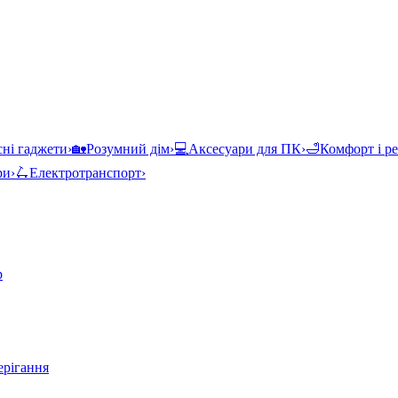
ні гаджети
›
🏡
Розумний дім
›
💻
Аксесуари для ПК
›
🛁
Комфорт і р
ри
›
🛴
Електротранспорт
›
р
ерігання