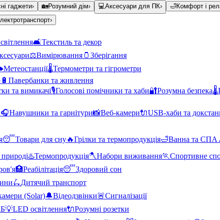
ні гаджети
›
🏡
Розумний дім
›
💻
Аксесуари для ПК
›
🛁
Комфорт і рел
лектротранспорт
›
світлення
🛋️
Текстиль та декор
аксесуари
⚖️
Вимірювання
🫙
Зберігання
️
Метеостанції
🌡️
Термометри та гігрометри
о
🔋
Павербанки та живлення
тки та вимикачі
🎙️
Голосові помічники та хаби
🔐
Розумна безпека
🌡️
и
🎧
Навушники та гарнітури
📸
Веб-камери
🔌
USB-хаби та докстан
я
😴
Товари для сну
🔥
Грілки та термопродукція
🛁
Ванна та СПА
 природі
♨️
Термопродукція
🪓
Набори виживання
🏃
Спортивне сп
ров'я
🏥
Реабілітація
😴
Здоровий сон
тини
🛴
Дитячий транспорт
амери (Solar)
🔔
Відеодзвінки
🚨
Сигналізації
КБ
💡
LED освітлення
🔌
Розумні розетки