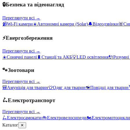
🔒
Безпека та відеонагляд
Переглянути всі →
📹
Wi-Fi камери
☀️
Автономні камери (Solar)
🔔
Відеодзвінки
🚨
Сиг
⚡
Енергозбереження
Переглянути всі →
☀️
Сонячні панелі
🔋
Станції та АКБ
💡
LED освітлення
🔌
Розумні
🐾
Зоотовари
Переглянути всі →
🎒
Амуніція для тварин
👕
Одяг для тварин
🦮
Повідці для тварин
🛴
Електротранспорт
Переглянути всі →
🛴
Електросамокати
🚲
Електровелосипеди
🏍️
Електромотоцикли
Каталог
✕