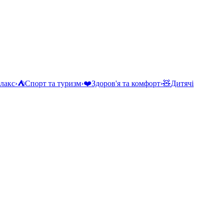
елакс
›
⛺
Спорт та туризм
›
❤️
Здоров'я та комфорт
›
🧸
Дитячі