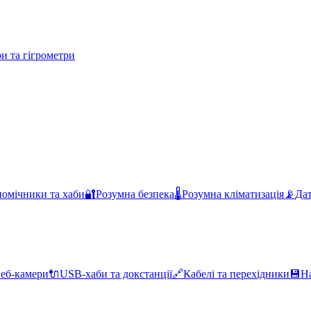
и та гігрометри
помічники та хаби
🔐
Розумна безпека
🌡️
Розумна кліматизація
📡
Дат
еб-камери
🔌
USB-хаби та докстанції
🔗
Кабелі та перехідники
💾
Н