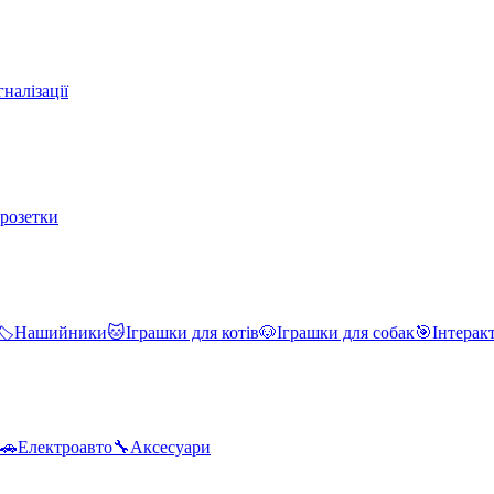
налізації
 розетки
🏷️
Нашийники
🐱
Іграшки для котів
🐶
Іграшки для собак
🎯
Інтерак
🚗
Електроавто
🔧
Аксесуари