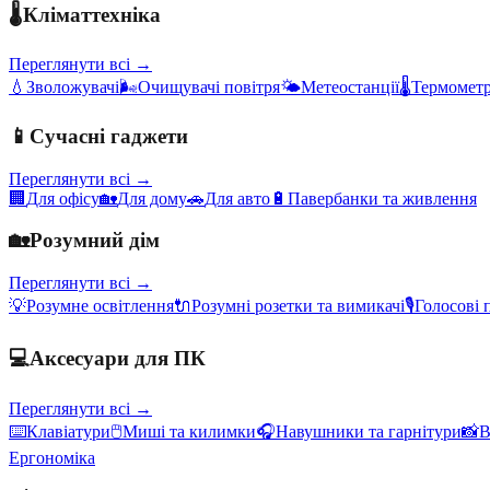
🌡️
Кліматтехніка
Переглянути всі →
💧
Зволожувачі
🌬️
Очищувачі повітря
🌤️
Метеостанції
🌡️
Термометр
📱
Сучасні гаджети
Переглянути всі →
🏢
Для офісу
🏡
Для дому
🚗
Для авто
🔋
Павербанки та живлення
🏡
Розумний дім
Переглянути всі →
💡
Розумне освітлення
🔌
Розумні розетки та вимикачі
🎙️
Голосові 
💻
Аксесуари для ПК
Переглянути всі →
⌨️
Клавіатури
🖱️
Миші та килимки
🎧
Навушники та гарнітури
📸
В
Ергономіка