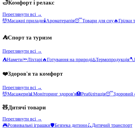
🛁
Комфорт і релакс
Переглянути всі →
💆
Масажні прилади
🕯️
Ароматерапія
😴
Товари для сну
🔥
Грілки 
⛺
Спорт та туризм
Переглянути всі →
⛺
Намети
🔦
Ліхтарі
🔥
Готування на природі
♨️
Термопродукція
🪓
❤️
Здоров'я та комфорт
Переглянути всі →
💆
Масажери
📊
Моніторинг здоров'я
🏥
Реабілітація
😴
Здоровий 
🧸
Дитячі товари
Переглянути всі →
🎮
Розвивальні іграшки
🛡️
Безпека дитини
🛴
Дитячий транспорт