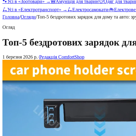
🐾
Усі в «
Зоотовари
» →
🎒
Амуніція для тварин
👕
Одяг для твари
🛴
Усі в «
Електротранспорт
» →
🛴
Електросамокати
🚲
Електрове
Головна
/
Огляди
/
Топ-5 бездротових зарядок для дому та авто: зр
Огляд
Топ-5 бездротових зарядок для
1 березня 2026 р.
·
Редакція ComfortShop