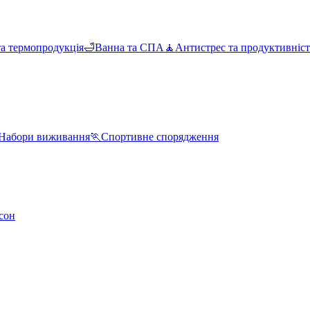
та термопродукція
🛁
Ванна та СПА
🧘
Антистрес та продуктивніст
Набори виживання
🏃
Спортивне спорядження
сон