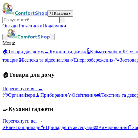
ComfortShop
📂
Каталог
▾
Огляди
Топ-списки
Подарунки
ComfortShop
Мова:
🏠
Товари для дому
›
🍳
Кухонні гаджети
›
🌡️
Кліматтехніка
›
📱
Сучас
товари
›
🔒
Безпека та відеонагляд
›
⚡
Енергозбереження
›
🐾
Зоотова
🏠
Товари для дому
Переглянути всі →
📦
Органайзери
🧹
Прибирання
💡
Освітлення
🛋️
Текстиль та деко
🍳
Кухонні гаджети
Переглянути всі →
⚡
Електроприлади
🔧
Приладдя та аксесуари
⚖️
Вимірювання
🫙
Зб