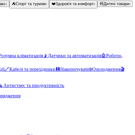
акс
›
⛺
Спорт та туризм
›
❤️
Здоров'я та комфорт
›
🧸
Дитячі товари
›
Розумна кліматизація
📡
Датчики та автоматизація
🤖
Роботи-
ції
🔗
Кабелі та перехідники
💾
Накопичувачі
❄️
Охолодження
🎬
🧘
Антистрес та продуктивність
орядження