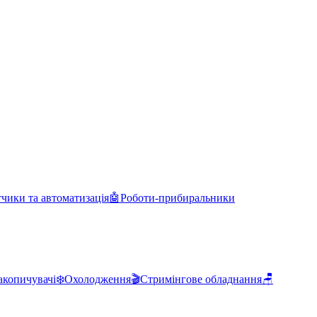
чики та автоматизація
🤖
Роботи-прибиральники
акопичувачі
❄️
Охолодження
🎬
Стримінгове обладнання
🪑