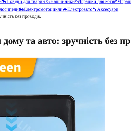
н
🦮
Повідці для тварин
🏷️
Нашийники
🐱
Іграшки для котів
🐶
Іграш
лосипеди
🏍️
Електромотоцикли
🚗
Електроавто
🔧
Аксесуари
учність без проводів.
 дому та авто: зручність без пр