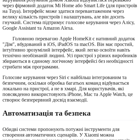
через фірмовий додаток Mi Home або Smart Life (для пристроїв
на Tuya). Інтерфейс може здатися перевантаженим через
велику кількість пристроїв і налаштувань, але він досить
гнучкий. Система підтримує голосове керування через Алісу,
Google Assistant та Amazon Alexa.
Головною перевагою Apple HomeKit є нативний додаток
"Дім", вбудований в iOS, iPadOS та macOS. Він має простий,
інтуїтивно зрозумілий інтерфейс, який легко освоїти навіть
технічно необізнаній людині. Усі пристрої з різних виробників
збираються в єдиному логічному інтерфейсі без необхідності
стрибати між програмами.
Голосове керування через Siri є найбільш інтегрованим та
безпечним, оскільки обробка багатьох команд відбувається
локально на пристрої, а не в хмарі. Для користувачів, які
повсякденно використовують iPhone, Mac та Apple Watch, це
створює безперервний досвід взаємодії.
Автоматизація та безпека
Обидві системи пропонують потужні інструменти для
створення автоматичних сценаріїв. У Xiaomi можна