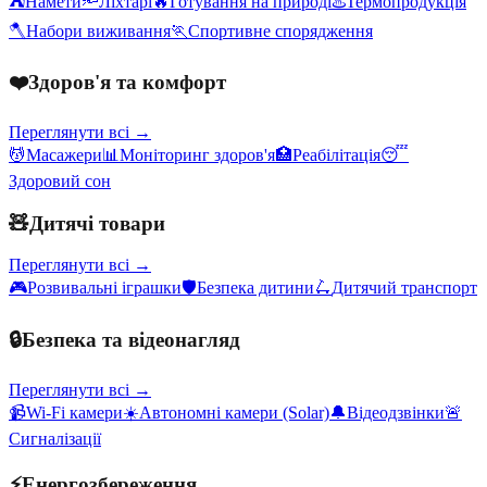
⛺
Намети
🔦
Ліхтарі
🔥
Готування на природі
♨️
Термопродукція
🪓
Набори виживання
🏃
Спортивне спорядження
❤️
Здоров'я та комфорт
Переглянути всі →
💆
Масажери
📊
Моніторинг здоров'я
🏥
Реабілітація
😴
Здоровий сон
🧸
Дитячі товари
Переглянути всі →
🎮
Розвивальні іграшки
🛡️
Безпека дитини
🛴
Дитячий транспорт
🔒
Безпека та відеонагляд
Переглянути всі →
📹
Wi-Fi камери
☀️
Автономні камери (Solar)
🔔
Відеодзвінки
🚨
Сигналізації
⚡
Енергозбереження