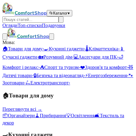
ComfortShop
📂
Каталог
▾
Огляди
Топ-списки
Подарунки
ComfortShop
Мова:
🏠
Товари для дому
›
🍳
Кухонні гаджети
›
🌡️
Кліматтехніка
›
📱
Сучасні гаджети
›
🏡
Розумний дім
›
💻
Аксесуари для ПК
›
🛁
Комфорт і релакс
›
⛺
Спорт та туризм
›
❤️
Здоров'я та комфорт
›
🧸
Дитячі товари
›
🔒
Безпека та відеонагляд
›
⚡
Енергозбереження
›
🐾
Зоотовари
›
🛴
Електротранспорт
›
🏠
Товари для дому
Переглянути всі →
📦
Органайзери
🧹
Прибирання
💡
Освітлення
🛋️
Текстиль та
декор
🍳
Кухонні гаджети