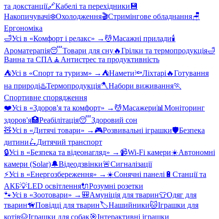
та докстанції
🔗
Кабелі та перехідники
💾
Накопичувачі
❄️
Охолодження
🎬
Стримінгове обладнання
🪑
Ергономіка
🛁
Усі в «
Комфорт і релакс
» →
💆
Масажні прилади
🕯️
Ароматерапія
😴
Товари для сну
🔥
Грілки та термопродукція
🛁
Ванна та СПА
🧘
Антистрес та продуктивність
⛺
Усі в «
Спорт та туризм
» →
⛺
Намети
🔦
Ліхтарі
🔥
Готування
на природі
♨️
Термопродукція
🪓
Набори виживання
🏃
Спортивне спорядження
❤️
Усі в «
Здоров'я та комфорт
» →
💆
Масажери
📊
Моніторинг
здоров'я
🏥
Реабілітація
😴
Здоровий сон
🧸
Усі в «
Дитячі товари
» →
🎮
Розвивальні іграшки
🛡️
Безпека
дитини
🛴
Дитячий транспорт
🔒
Усі в «
Безпека та відеонагляд
» →
📹
Wi-Fi камери
☀️
Автономні
камери (Solar)
🔔
Відеодзвінки
🚨
Сигналізації
⚡
Усі в «
Енергозбереження
» →
☀️
Сонячні панелі
🔋
Станції та
АКБ
💡
LED освітлення
🔌
Розумні розетки
🐾
Усі в «
Зоотовари
» →
🎒
Амуніція для тварин
👕
Одяг для
тварин
🦮
Повідці для тварин
🏷️
Нашийники
🐱
Іграшки для
котів
🐶
Іграшки для собак
🎯
Інтерактивні іграшки