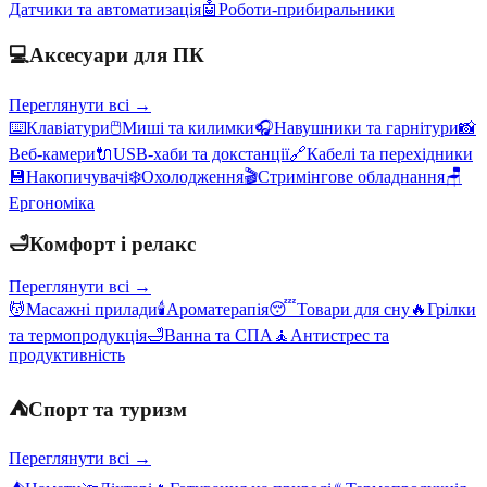
Датчики та автоматизація
🤖
Роботи-прибиральники
💻
Аксесуари для ПК
Переглянути всі →
⌨️
Клавіатури
🖱️
Миші та килимки
🎧
Навушники та гарнітури
📸
Веб-камери
🔌
USB-хаби та докстанції
🔗
Кабелі та перехідники
💾
Накопичувачі
❄️
Охолодження
🎬
Стримінгове обладнання
🪑
Ергономіка
🛁
Комфорт і релакс
Переглянути всі →
💆
Масажні прилади
🕯️
Ароматерапія
😴
Товари для сну
🔥
Грілки
та термопродукція
🛁
Ванна та СПА
🧘
Антистрес та
продуктивність
⛺
Спорт та туризм
Переглянути всі →