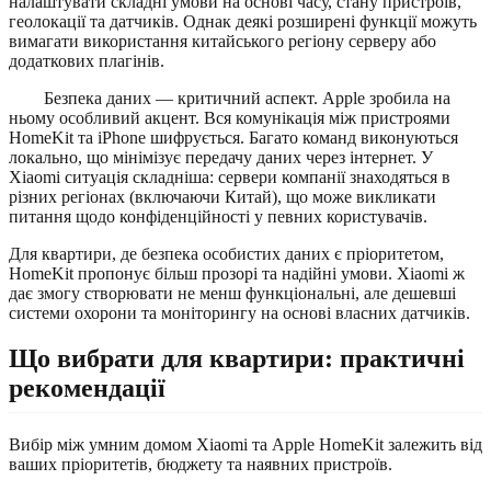
налаштувати складні умови на основі часу, стану пристроїв,
геолокації та датчиків. Однак деякі розширені функції можуть
вимагати використання китайського регіону серверу або
додаткових плагінів.
Безпека даних — критичний аспект. Apple зробила на
ньому особливий акцент. Вся комунікація між пристроями
HomeKit та iPhone шифрується. Багато команд виконуються
локально, що мінімізує передачу даних через інтернет. У
Xiaomi ситуація складніша: сервери компанії знаходяться в
різних регіонах (включаючи Китай), що може викликати
питання щодо конфіденційності у певних користувачів.
Для квартири, де безпека особистих даних є пріоритетом,
HomeKit пропонує більш прозорі та надійні умови. Xiaomi ж
дає змогу створювати не менш функціональні, але дешевші
системи охорони та моніторингу на основі власних датчиків.
Що вибрати для квартири: практичні
рекомендації
Вибір між умним домом Xiaomi та Apple HomeKit залежить від
ваших пріоритетів, бюджету та наявних пристроїв.