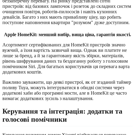
беззаперечну перевагу. На ринку представлені сотні
пристроїв: від базових лампочок і розеток до складних систем
очищення повітря, роботів-пилососів і навіть кухонних
девайсів. Багато з них мають привабливу ціну, що робить
поступове наповнення квартири "розумом" дуже доступним.
Apple HomeKit: менший вибір, вища ціна, гарантія якості.
Асортимент сертифікованих для HomeKit пристроїв значно
вужчий, а їхня вартість зазвичай вища. Однак ви платите не
лише за бренд, а й за гарантовану якість збірки, матеріалів,
рівень шифрування даних та бездоганну роботу з голосовим
помічником Siri. Для багатьох користувачів ця перевага варта
додаткових коштів.
Важливо зауважити, що деякі пристрої, як от згаданий таймер
поливу Tuya, можуть інтегруватися в обидві системи через
додаткові хаби або програмні мости, але в HomeKit це часто
вимагає додаткових зусиль з налаштування.
Керування та інтеграція: додатки та
голосові помічники
Керування розумним домом Xiaomi відбувається переважно