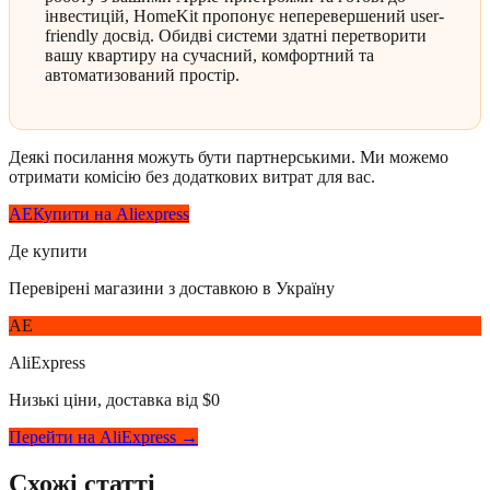
інвестицій, HomeKit пропонує неперевершений user-
friendly досвід. Обидві системи здатні перетворити
вашу квартиру на сучасний, комфортний та
автоматизований простір.
Деякі посилання можуть бути партнерськими. Ми можемо
отримати комісію без додаткових витрат для вас.
AE
Купити на Aliexpress
Де купити
Перевірені магазини з доставкою в Україну
AE
AliExpress
Низькі ціни, доставка від $0
Перейти на AliExpress →
Схожі статті