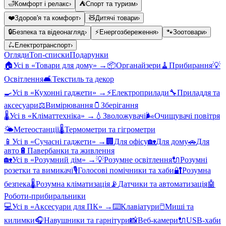
🛁
Комфорт і релакс
›
⛺
Спорт та туризм
›
❤️
Здоров'я та комфорт
›
🧸
Дитячі товари
›
🔒
Безпека та відеонагляд
›
⚡
Енергозбереження
›
🐾
Зоотовари
›
🛴
Електротранспорт
›
Огляди
Топ-списки
Подарунки
🏠
Усі в «
Товари для дому
» →
📦
Органайзери
🧹
Прибирання
💡
Освітлення
🛋️
Текстиль та декор
🍳
Усі в «
Кухонні гаджети
» →
⚡
Електроприлади
🔧
Приладдя та
аксесуари
⚖️
Вимірювання
🫙
Зберігання
🌡️
Усі в «
Кліматтехніка
» →
💧
Зволожувачі
🌬️
Очищувачі повітря
🌤️
Метеостанції
🌡️
Термометри та гігрометри
📱
Усі в «
Сучасні гаджети
» →
🏢
Для офісу
🏡
Для дому
🚗
Для
авто
🔋
Павербанки та живлення
🏡
Усі в «
Розумний дім
» →
💡
Розумне освітлення
🔌
Розумні
розетки та вимикачі
🎙️
Голосові помічники та хаби
🔐
Розумна
безпека
🌡️
Розумна кліматизація
📡
Датчики та автоматизація
🤖
Роботи-прибиральники
💻
Усі в «
Аксесуари для ПК
» →
⌨️
Клавіатури
🖱️
Миші та
килимки
🎧
Навушники та гарнітури
📸
Веб-камери
🔌
USB-хаби