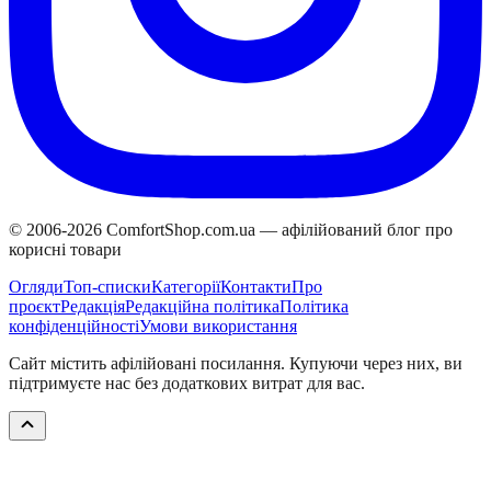
© 2006-
2026
ComfortShop.com.ua —
афілійований блог про
корисні товари
Огляди
Топ-списки
Категорії
Контакти
Про
проєкт
Редакція
Редакційна політика
Політика
конфіденційності
Умови використання
Сайт містить афілійовані посилання. Купуючи через них, ви
підтримуєте нас без додаткових витрат для вас.