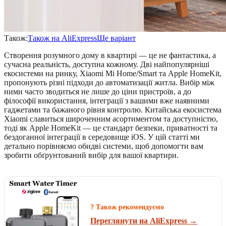
Також:
Також на AliExpress
Ще варіант
Створення розумного дому в квартирі — це не фантастика, а
сучасна реальність, доступна кожному. Дві найпопулярніші
екосистеми на ринку, Xiaomi Mi Home/Smart та Apple HomeKit,
пропонують різні підходи до автоматизації житла. Вибір між
ними часто зводиться не лише до ціни пристроїв, а до
філософії використання, інтеграції з вашими вже наявними
гаджетами та бажаного рівня контролю. Китайська екосистема
Xiaomi славиться широченним асортиментом та доступністю,
тоді як Apple HomeKit — це стандарт безпеки, приватності та
бездоганної інтеграції в середовище iOS. У цій статті ми
детально порівняємо обидві системи, щоб допомогти вам
зробити обґрунтований вибір для вашої квартири.
? Також рекомендуємо
Переглянути на AliExpress →