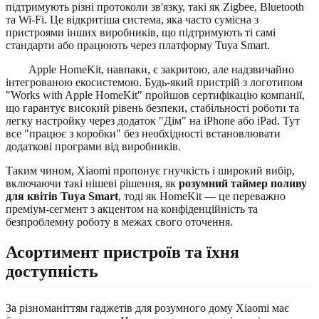
підтримують різні протоколи зв'язку, такі як Zigbee, Bluetooth
та Wi-Fi. Це відкритіша система, яка часто сумісна з
пристроями інших виробників, що підтримують ті самі
стандарти або працюють через платформу Tuya Smart.
Apple HomeKit, навпаки, є закритою, але надзвичайно
інтегрованою екосистемою. Будь-який пристрій з логотипом
"Works with Apple HomeKit" пройшов сертифікацію компанії,
що гарантує високий рівень безпеки, стабільності роботи та
легку настройку через додаток "Дім" на iPhone або iPad. Тут
все "працює з коробки" без необхідності встановлювати
додаткові програми від виробників.
Таким чином, Xiaomi пропонує гнучкість і широкий вибір,
включаючи такі нішеві рішення, як
розумний таймер поливу
для квітів Tuya Smart
, тоді як HomeKit — це переважно
преміум-сегмент з акцентом на конфіденційність та
безпроблемну роботу в межах свого оточення.
Асортимент пристроїв та їхня
доступність
За різноманіттям гаджетів для розумного дому Xiaomi має