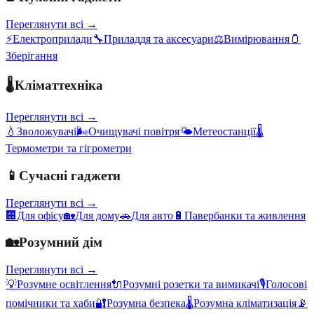
Переглянути всі →
⚡
Електроприлади
🔧
Приладдя та аксесуари
⚖️
Вимірювання
🫙
Зберігання
🌡️
Кліматтехніка
Переглянути всі →
💧
Зволожувачі
🌬️
Очищувачі повітря
🌤️
Метеостанції
🌡️
Термометри та гігрометри
📱
Сучасні гаджети
Переглянути всі →
🏢
Для офісу
🏡
Для дому
🚗
Для авто
🔋
Павербанки та живлення
🏡
Розумний дім
Переглянути всі →
💡
Розумне освітлення
🔌
Розумні розетки та вимикачі
🎙️
Голосові
помічники та хаби
🔐
Розумна безпека
🌡️
Розумна кліматизація
📡