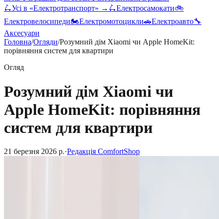
🛴
Усі в «
Електротранспорт
» →
🛴
Електросамокати
🚲
Електровелосипеди
🏍️
Електромотоцикли
🚗
Електроавто
🔧
Аксесуари
Головна
/
Огляди
/
Розумний дім Xiaomi чи Apple HomeKit:
порівняння систем для квартири
Огляд
Розумний дім Xiaomi чи
Apple HomeKit: порівняння
систем для квартири
21 березня 2026 р.
·
Редакція ComfortShop