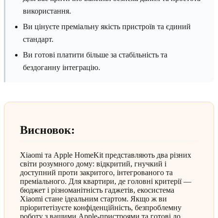
використання.
Ви цінуєте преміальну якість пристроїв та єдиний
стандарт.
Ви готові платити більше за стабільність та
бездоганну інтеграцію.
Висновок:
Xiaomi та Apple HomeKit представляють два різних
світи розумного дому: відкритий, гнучкий і
доступний проти закритого, інтегрованого та
преміального. Для квартири, де головні критерії —
бюджет і різноманітність гаджетів, екосистема
Xiaomi стане ідеальним стартом. Якщо ж ви
пріоритетізуєте конфіденційність, безпроблемну
роботу з вашими Apple-пристроями та готові до