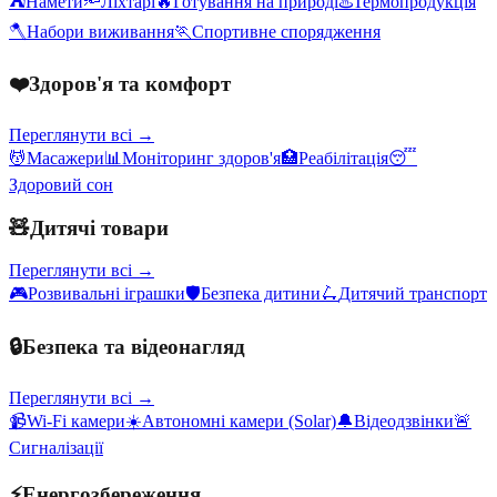
⛺
Намети
🔦
Ліхтарі
🔥
Готування на природі
♨️
Термопродукція
🪓
Набори виживання
🏃
Спортивне спорядження
❤️
Здоров'я та комфорт
Переглянути всі →
💆
Масажери
📊
Моніторинг здоров'я
🏥
Реабілітація
😴
Здоровий сон
🧸
Дитячі товари
Переглянути всі →
🎮
Розвивальні іграшки
🛡️
Безпека дитини
🛴
Дитячий транспорт
🔒
Безпека та відеонагляд
Переглянути всі →
📹
Wi-Fi камери
☀️
Автономні камери (Solar)
🔔
Відеодзвінки
🚨
Сигналізації
⚡
Енергозбереження