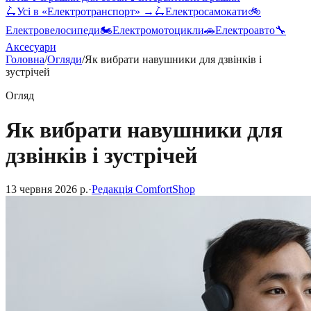
🛴
Усі в «
Електротранспорт
» →
🛴
Електросамокати
🚲
Електровелосипеди
🏍️
Електромотоцикли
🚗
Електроавто
🔧
Аксесуари
Головна
/
Огляди
/
Як вибрати навушники для дзвінків і
зустрічей
Огляд
Як вибрати навушники для
дзвінків і зустрічей
13 червня 2026 р.
·
Редакція ComfortShop