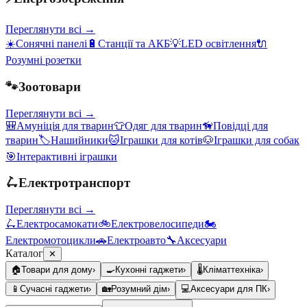
Переглянути всі →
☀️
Сонячні панелі
🔋
Станції та АКБ
💡
LED освітлення
🔌
Розумні розетки
🐾
Зоотовари
Переглянути всі →
🎒
Амуніція для тварин
👕
Одяг для тварин
🦮
Повідці для
тварин
🏷️
Нашийники
🐱
Іграшки для котів
🐶
Іграшки для собак
🎯
Інтерактивні іграшки
🛴
Електротранспорт
Переглянути всі →
🛴
Електросамокати
🚲
Електровелосипеди
🏍️
Електромотоцикли
🚗
Електроавто
🔧
Аксесуари
Каталог
✕
🏠
Товари для дому
›
🍳
Кухонні гаджети
›
🌡️
Кліматтехніка
›
📱
Сучасні гаджети
›
🏡
Розумний дім
›
💻
Аксесуари для ПК
›