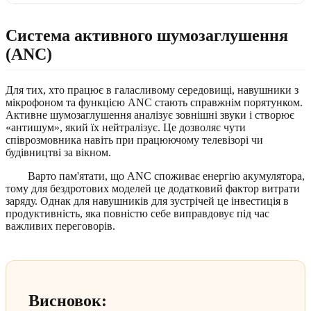
Система активного шумозаглушення
(ANC)
Для тих, хто працює в галасливому середовищі, навушники з
мікрофоном та функцією ANC стають справжнім порятунком.
Активне шумозаглушення аналізує зовнішні звуки і створює
«антишум», який їх нейтралізує. Це дозволяє чути
співрозмовника навіть при працюючому телевізорі чи
будівництві за вікном.
Варто пам'ятати, що ANC споживає енергію акумулятора,
тому для бездротових моделей це додатковий фактор витрати
заряду. Однак для навушників для зустрічей це інвестиція в
продуктивність, яка повністю себе виправдовує під час
важливих переговорів.
Висновок: