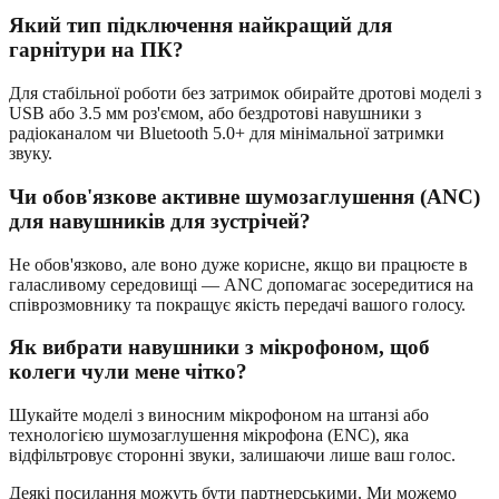
Який тип підключення найкращий для
гарнітури на ПК?
Для стабільної роботи без затримок обирайте дротові моделі з
USB або 3.5 мм роз'ємом, або бездротові навушники з
радіоканалом чи Bluetooth 5.0+ для мінімальної затримки
звуку.
Чи обов'язкове активне шумозаглушення (ANC)
для навушників для зустрічей?
Не обов'язково, але воно дуже корисне, якщо ви працюєте в
галасливому середовищі — ANC допомагає зосередитися на
співрозмовнику та покращує якість передачі вашого голосу.
Як вибрати навушники з мікрофоном, щоб
колеги чули мене чітко?
Шукайте моделі з виносним мікрофоном на штанзі або
технологією шумозаглушення мікрофона (ENC), яка
відфільтровує сторонні звуки, залишаючи лише ваш голос.
Деякі посилання можуть бути партнерськими. Ми можемо