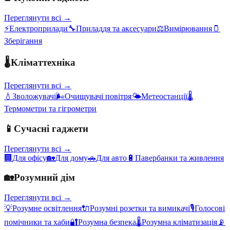
Переглянути всі →
⚡
Електроприлади
🔧
Приладдя та аксесуари
⚖️
Вимірювання
🫙
Зберігання
🌡️
Кліматтехніка
Переглянути всі →
💧
Зволожувачі
🌬️
Очищувачі повітря
🌤️
Метеостанції
🌡️
Термометри та гігрометри
📱
Сучасні гаджети
Переглянути всі →
🏢
Для офісу
🏡
Для дому
🚗
Для авто
🔋
Павербанки та живлення
🏡
Розумний дім
Переглянути всі →
💡
Розумне освітлення
🔌
Розумні розетки та вимикачі
🎙️
Голосові
помічники та хаби
🔐
Розумна безпека
🌡️
Розумна кліматизація
📡