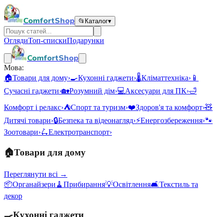
ComfortShop
📂
Каталог
▾
Огляди
Топ-списки
Подарунки
ComfortShop
Мова:
🏠
Товари для дому
›
🍳
Кухонні гаджети
›
🌡️
Кліматтехніка
›
📱
Сучасні гаджети
›
🏡
Розумний дім
›
💻
Аксесуари для ПК
›
🛁
Комфорт і релакс
›
⛺
Спорт та туризм
›
❤️
Здоров'я та комфорт
›
🧸
Дитячі товари
›
🔒
Безпека та відеонагляд
›
⚡
Енергозбереження
›
🐾
Зоотовари
›
🛴
Електротранспорт
›
🏠
Товари для дому
Переглянути всі →
📦
Органайзери
🧹
Прибирання
💡
Освітлення
🛋️
Текстиль та
декор
🍳
Кухонні гаджети