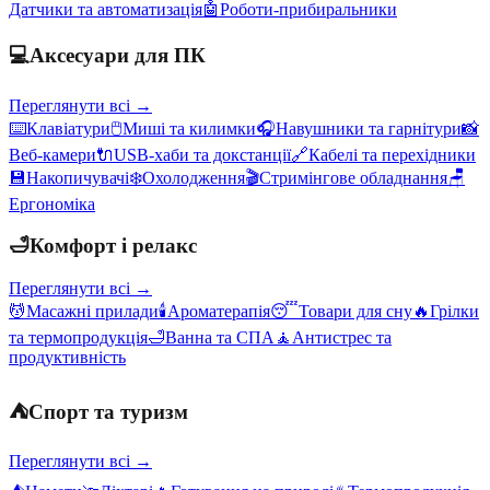
Датчики та автоматизація
🤖
Роботи-прибиральники
💻
Аксесуари для ПК
Переглянути всі →
⌨️
Клавіатури
🖱️
Миші та килимки
🎧
Навушники та гарнітури
📸
Веб-камери
🔌
USB-хаби та докстанції
🔗
Кабелі та перехідники
💾
Накопичувачі
❄️
Охолодження
🎬
Стримінгове обладнання
🪑
Ергономіка
🛁
Комфорт і релакс
Переглянути всі →
💆
Масажні прилади
🕯️
Ароматерапія
😴
Товари для сну
🔥
Грілки
та термопродукція
🛁
Ванна та СПА
🧘
Антистрес та
продуктивність
⛺
Спорт та туризм
Переглянути всі →