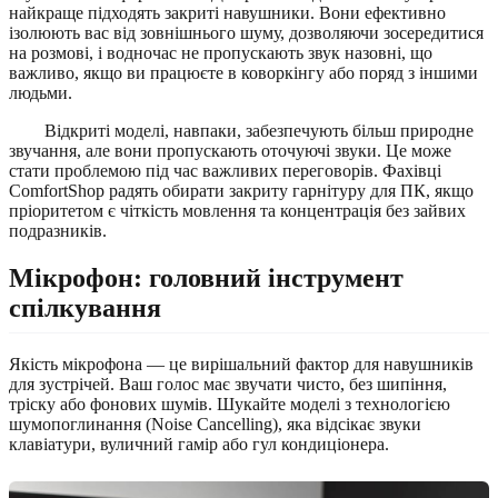
найкраще підходять закриті навушники. Вони ефективно
ізолюють вас від зовнішнього шуму, дозволяючи зосередитися
на розмові, і водночас не пропускають звук назовні, що
важливо, якщо ви працюєте в коворкінгу або поряд з іншими
людьми.
Відкриті моделі, навпаки, забезпечують більш природне
звучання, але вони пропускають оточуючі звуки. Це може
стати проблемою під час важливих переговорів. Фахівці
ComfortShop радять обирати закриту гарнітуру для ПК, якщо
пріоритетом є чіткість мовлення та концентрація без зайвих
подразників.
Мікрофон: головний інструмент
спілкування
Якість мікрофона — це вирішальний фактор для навушників
для зустрічей. Ваш голос має звучати чисто, без шипіння,
тріску або фонових шумів. Шукайте моделі з технологією
шумопоглинання (Noise Cancelling), яка відсікає звуки
клавіатури, вуличний гамір або гул кондиціонера.