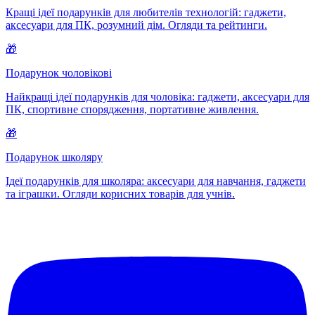
Кращі ідеї подарунків для любителів технологій: гаджети,
аксесуари для ПК, розумний дім. Огляди та рейтинги.
🎁
Подарунок чоловікові
Найкращі ідеї подарунків для чоловіка: гаджети, аксесуари для
ПК, спортивне спорядження, портативне живлення.
🎁
Подарунок школяру
Ідеї подарунків для школяра: аксесуари для навчання, гаджети
та іграшки. Огляди корисних товарів для учнів.