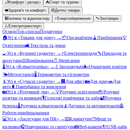
🛁
Комфорт і релакс
›
⛺
Спорт та туризм
›
❤️
Здоров'я та комфорт
›
🧸
Дитячі товари
›
🔒
Безпека та відеонагляд
›
⚡
Енергозбереження
›
🐾
Зоотовари
›
🛴
Електротранспорт
›
Огляди
Топ-списки
Подарунки
🏠
Усі в «
Товари для дому
» →
📦
Органайзери
🧹
Прибирання
💡
Освітлення
🛋️
Текстиль та декор
🍳
Усі в «
Кухонні гаджети
» →
⚡
Електроприлади
🔧
Приладдя та
аксесуари
⚖️
Вимірювання
🫙
Зберігання
🌡️
Усі в «
Кліматтехніка
» →
💧
Зволожувачі
🌬️
Очищувачі повітря
🌤️
Метеостанції
🌡️
Термометри та гігрометри
📱
Усі в «
Сучасні гаджети
» →
🏢
Для офісу
🏡
Для дому
🚗
Для
авто
🔋
Павербанки та живлення
🏡
Усі в «
Розумний дім
» →
💡
Розумне освітлення
🔌
Розумні
розетки та вимикачі
🎙️
Голосові помічники та хаби
🔐
Розумна
безпека
🌡️
Розумна кліматизація
📡
Датчики та автоматизація
🤖
Роботи-прибиральники
💻
Усі в «
Аксесуари для ПК
» →
⌨️
Клавіатури
🖱️
Миші та
килимки
🎧
Навушники та гарнітури
📸
Веб-камери
🔌
USB-хаби