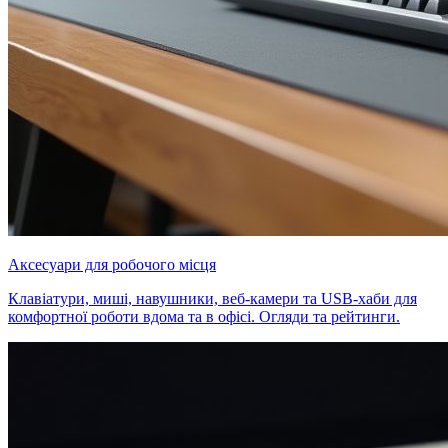
Аксесуари для робочого місця
Клавіатури, миші, навушники, веб-камери та USB-хаби для
комфортної роботи вдома та в офісі. Огляди та рейтинги.