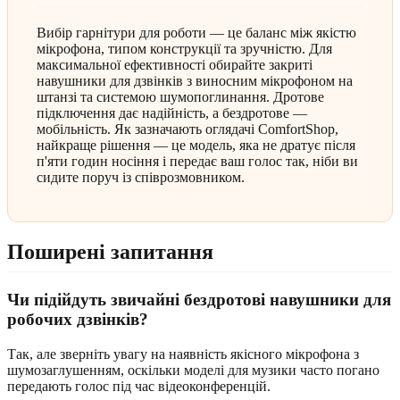
Вибір гарнітури для роботи — це баланс між якістю
мікрофона, типом конструкції та зручністю. Для
максимальної ефективності обирайте закриті
навушники для дзвінків з виносним мікрофоном на
штанзі та системою шумопоглинання. Дротове
підключення дає надійність, а бездротове —
мобільність. Як зазначають оглядачі ComfortShop,
найкраще рішення — це модель, яка не дратує після
п'яти годин носіння і передає ваш голос так, ніби ви
сидите поруч із співрозмовником.
Поширені запитання
Чи підійдуть звичайні бездротові навушники для
робочих дзвінків?
Так, але зверніть увагу на наявність якісного мікрофона з
шумозаглушенням, оскільки моделі для музики часто погано
передають голос під час відеоконференцій.