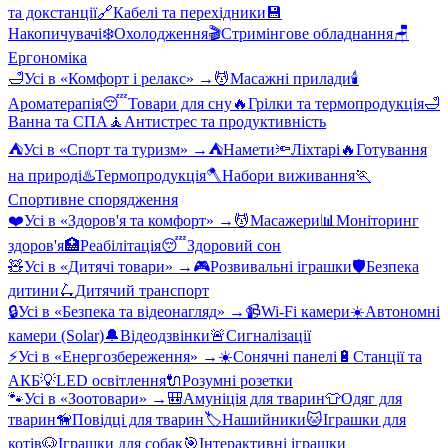
та докстанції
🔗
Кабелі та перехідники
💾
Накопичувачі
❄️
Охолодження
🎬
Стримінгове обладнання
🪑
Ергономіка
🛁
Усі в «
Комфорт і релакс
» →
💆
Масажні прилади
🕯️
Ароматерапія
😴
Товари для сну
🔥
Грілки та термопродукція
🛁
Ванна та СПА
🧘
Антистрес та продуктивність
⛺
Усі в «
Спорт та туризм
» →
⛺
Намети
🔦
Ліхтарі
🔥
Готування
на природі
♨️
Термопродукція
🪓
Набори виживання
🏃
Спортивне спорядження
❤️
Усі в «
Здоров'я та комфорт
» →
💆
Масажери
📊
Моніторинг
здоров'я
🏥
Реабілітація
😴
Здоровий сон
🧸
Усі в «
Дитячі товари
» →
🎮
Розвивальні іграшки
🛡️
Безпека
дитини
🛴
Дитячий транспорт
🔒
Усі в «
Безпека та відеонагляд
» →
📹
Wi-Fi камери
☀️
Автономні
камери (Solar)
🔔
Відеодзвінки
🚨
Сигналізації
⚡
Усі в «
Енергозбереження
» →
☀️
Сонячні панелі
🔋
Станції та
АКБ
💡
LED освітлення
🔌
Розумні розетки
🐾
Усі в «
Зоотовари
» →
🎒
Амуніція для тварин
👕
Одяг для
тварин
🦮
Повідці для тварин
🏷️
Нашийники
🐱
Іграшки для
котів
🐶
Іграшки для собак
🎯
Інтерактивні іграшки