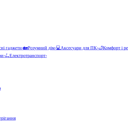
ні гаджети
›
🏡
Розумний дім
›
💻
Аксесуари для ПК
›
🛁
Комфорт і р
ри
›
🛴
Електротранспорт
›
р
ерігання