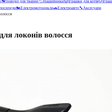
н
🦮
Повідці для тварин
🏷️
Нашийники
🐱
Іграшки для котів
🐶
Іграш
лосипеди
🏍️
Електромотоцикли
🚗
Електроавто
🔧
Аксесуари
волосся
для локонів волосся