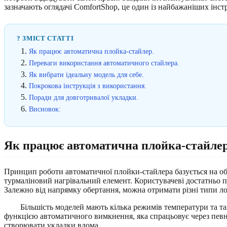
зазначають оглядачі ComfortShop, це один із найбажаніших інстру
? ЗМІСТ СТАТТІ
Як працює автоматична плойка-стайлер.
Переваги використання автоматичного стайлера.
Як вибрати ідеальну модель для себе.
Покрокова інструкція з використання.
Поради для довготривалої укладки.
Висновок:
Як працює автоматична плойка-стайлер
Принцип роботи автоматичної плойки-стайлера базується на об
турмаліновий нагрівальний елемент. Користувачеві достатньо пі
Залежно від напрямку обертання, можна отримати різні типи лок
Більшість моделей мають кілька режимів температури та т
функцією автоматичного вимкнення, яка спрацьовує через певний
створювати укладки вдома.