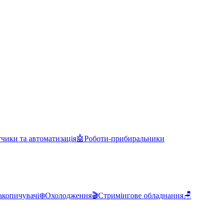
чики та автоматизація
🤖
Роботи-прибиральники
акопичувачі
❄️
Охолодження
🎬
Стримінгове обладнання
🪑