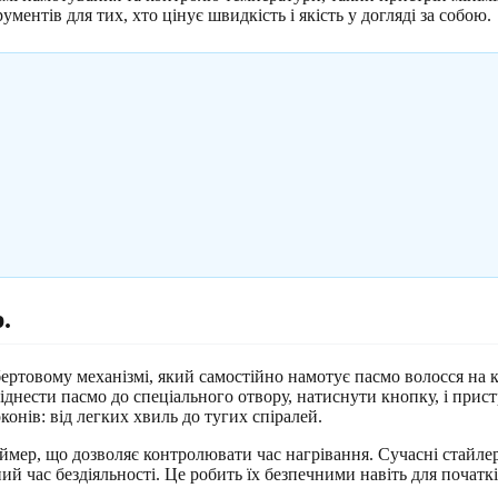
ментів для тих, хто цінує швидкість і якість у догляді за собою.
.
ертовому механізмі, який самостійно намотує пасмо волосся на 
днести пасмо до спеціального отвору, натиснути кнопку, і пристр
онів: від легких хвиль до тугих спіралей.
аймер, що дозволяє контролювати час нагрівання. Сучасні стайле
 час бездіяльності. Це робить їх безпечними навіть для початків