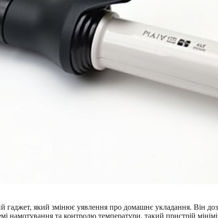
 гаджет, який змінює уявлення про домашнє укладання. Він дозв
темі намотування та контролю температури, такий пристрій мінім