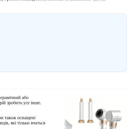
керамічний або
ій зробить усе інше.
ри також оснащені
ців, які тільки вчаться