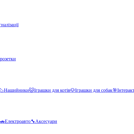
налізації
 розетки
🏷️
Нашийники
🐱
Іграшки для котів
🐶
Іграшки для собак
🎯
Інтерак
🚗
Електроавто
🔧
Аксесуари