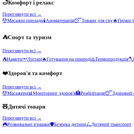
🛁
Комфорт і релакс
Переглянути всі →
💆
Масажні прилади
🕯️
Ароматерапія
😴
Товари для сну
🔥
Грілки 
⛺
Спорт та туризм
Переглянути всі →
⛺
Намети
🔦
Ліхтарі
🔥
Готування на природі
♨️
Термопродукція
🪓
❤️
Здоров'я та комфорт
Переглянути всі →
💆
Масажери
📊
Моніторинг здоров'я
🏥
Реабілітація
😴
Здоровий 
🧸
Дитячі товари
Переглянути всі →
🎮
Розвивальні іграшки
🛡️
Безпека дитини
🛴
Дитячий транспорт