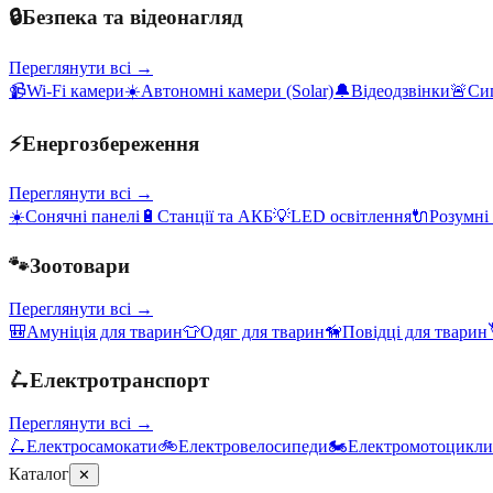
🔒
Безпека та відеонагляд
Переглянути всі →
📹
Wi-Fi камери
☀️
Автономні камери (Solar)
🔔
Відеодзвінки
🚨
Сиг
⚡
Енергозбереження
Переглянути всі →
☀️
Сонячні панелі
🔋
Станції та АКБ
💡
LED освітлення
🔌
Розумні
🐾
Зоотовари
Переглянути всі →
🎒
Амуніція для тварин
👕
Одяг для тварин
🦮
Повідці для тварин
🛴
Електротранспорт
Переглянути всі →
🛴
Електросамокати
🚲
Електровелосипеди
🏍️
Електромотоцикли
Каталог
✕