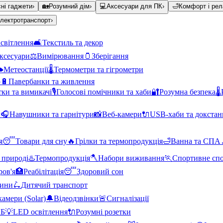
ні гаджети
›
🏡
Розумний дім
›
💻
Аксесуари для ПК
›
🛁
Комфорт і рел
лектротранспорт
›
світлення
🛋️
Текстиль та декор
аксесуари
⚖️
Вимірювання
🫙
Зберігання
️
Метеостанції
🌡️
Термометри та гігрометри
о
🔋
Павербанки та живлення
тки та вимикачі
🎙️
Голосові помічники та хаби
🔐
Розумна безпека
🌡️
и
🎧
Навушники та гарнітури
📸
Веб-камери
🔌
USB-хаби та докстан
я
😴
Товари для сну
🔥
Грілки та термопродукція
🛁
Ванна та СПА
 природі
♨️
Термопродукція
🪓
Набори виживання
🏃
Спортивне сп
ров'я
🏥
Реабілітація
😴
Здоровий сон
тини
🛴
Дитячий транспорт
амери (Solar)
🔔
Відеодзвінки
🚨
Сигналізації
КБ
💡
LED освітлення
🔌
Розумні розетки