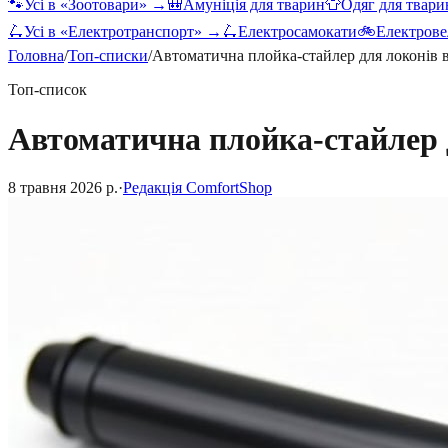
🐾
Усі в «
Зоотовари
» →
🎒
Амуніція для тварин
👕
Одяг для твари
🛴
Усі в «
Електротранспорт
» →
🛴
Електросамокати
🚲
Електрове
Головна
/
Топ-списки
/
Автоматична плойка-стайлер для локонів 
Топ-список
Автоматична плойка-стайлер 
8 травня 2026 р.
·
Редакція ComfortShop