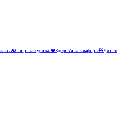
елакс
›
⛺
Спорт та туризм
›
❤️
Здоров'я та комфорт
›
🧸
Дитячі