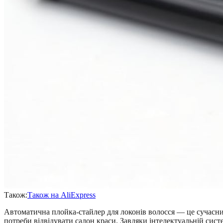
Також:
Також на AliExpress
Автоматична плойка-стайлер для локонів волосся — це сучасний
потреби відвідувати салон краси. Завдяки інтелектуальній сис