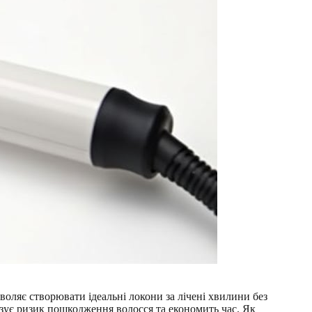
оляє створювати ідеальні локони за лічені хвилини без
ізує ризик пошкодження волосся та економить час. Як