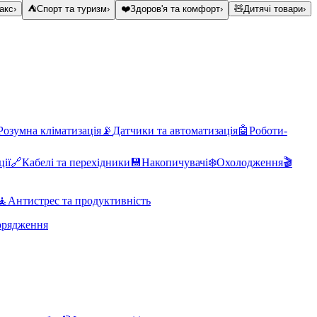
акс
›
⛺
Спорт та туризм
›
❤️
Здоров'я та комфорт
›
🧸
Дитячі товари
›
Розумна кліматизація
📡
Датчики та автоматизація
🤖
Роботи-
ції
🔗
Кабелі та перехідники
💾
Накопичувачі
❄️
Охолодження
🎬
🧘
Антистрес та продуктивність
орядження