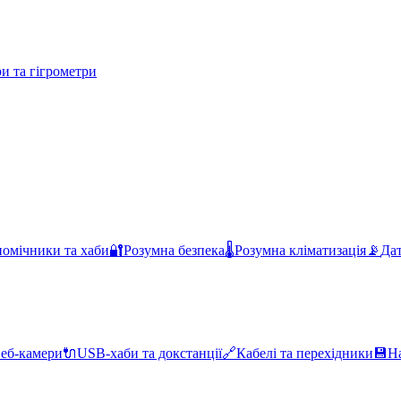
и та гігрометри
помічники та хаби
🔐
Розумна безпека
🌡️
Розумна кліматизація
📡
Дат
еб-камери
🔌
USB-хаби та докстанції
🔗
Кабелі та перехідники
💾
Н