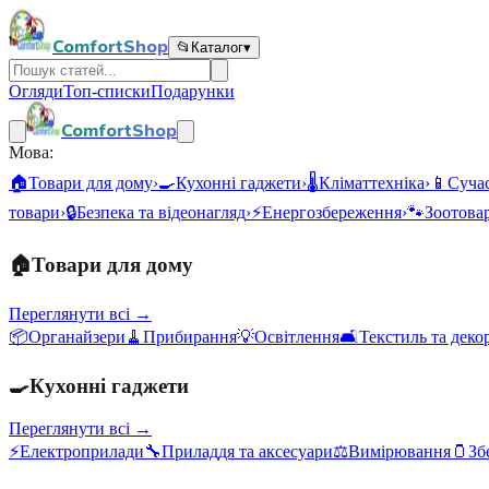
ComfortShop
📂
Каталог
▾
Огляди
Топ-списки
Подарунки
ComfortShop
Мова:
🏠
Товари для дому
›
🍳
Кухонні гаджети
›
🌡️
Кліматтехніка
›
📱
Сучас
товари
›
🔒
Безпека та відеонагляд
›
⚡
Енергозбереження
›
🐾
Зоотова
🏠
Товари для дому
Переглянути всі →
📦
Органайзери
🧹
Прибирання
💡
Освітлення
🛋️
Текстиль та деко
🍳
Кухонні гаджети
Переглянути всі →
⚡
Електроприлади
🔧
Приладдя та аксесуари
⚖️
Вимірювання
🫙
Зб