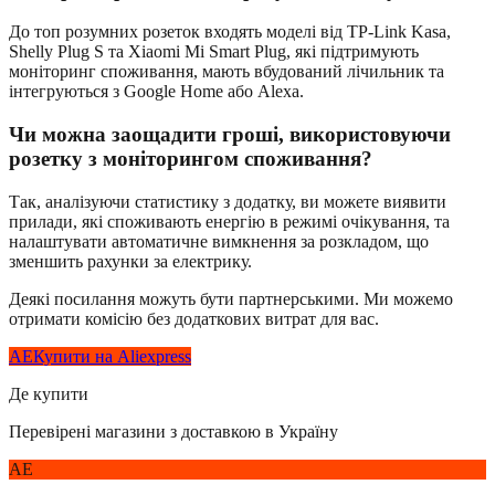
До топ розумних розеток входять моделі від TP-Link Kasa,
Shelly Plug S та Xiaomi Mi Smart Plug, які підтримують
моніторинг споживання, мають вбудований лічильник та
інтегруються з Google Home або Alexa.
Чи можна заощадити гроші, використовуючи
розетку з моніторингом споживання?
Так, аналізуючи статистику з додатку, ви можете виявити
прилади, які споживають енергію в режимі очікування, та
налаштувати автоматичне вимкнення за розкладом, що
зменшить рахунки за електрику.
Деякі посилання можуть бути партнерськими. Ми можемо
отримати комісію без додаткових витрат для вас.
AE
Купити на Aliexpress
Де купити
Перевірені магазини з доставкою в Україну
AE