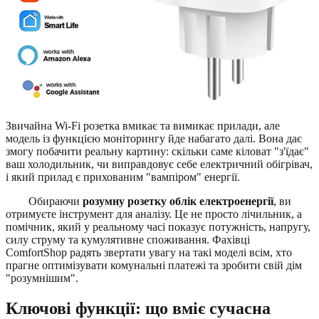
Звичайна Wi-Fi розетка вмикає та вимикає прилади, але
модель із функцією моніторингу йде набагато далі. Вона дає
змогу побачити реальну картину: скільки саме кіловат "з'їдає"
ваш холодильник, чи виправдовує себе електричний обігрівач,
і який прилад є прихованим "вампіром" енергії.
Обираючи
розумну розетку облік електроенергії
, ви
отримуєте інструмент для аналізу. Це не просто лічильник, а
помічник, який у реальному часі показує потужність, напругу,
силу струму та кумулятивне споживання. Фахівці
ComfortShop радять звертати увагу на такі моделі всім, хто
прагне оптимізувати комунальні платежі та зробити свій дім
"розумнішим".
Ключові функції: що вміє сучасна