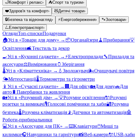
🛁
Комфорт і релакс
›
⛺
Спорт та туризм
›
❤️
Здоров'я та комфорт
›
🧸
Дитячі товари
›
🔒
Безпека та відеонагляд
›
⚡
Енергозбереження
›
🐾
Зоотовари
›
🛴
Електротранспорт
›
Огляди
Топ-списки
Подарунки
🏠
Усі в «
Товари для дому
» →
📦
Органайзери
🧹
Прибирання
💡
Освітлення
🛋️
Текстиль та декор
🍳
Усі в «
Кухонні гаджети
» →
⚡
Електроприлади
🔧
Приладдя та
аксесуари
⚖️
Вимірювання
🫙
Зберігання
🌡️
Усі в «
Кліматтехніка
» →
💧
Зволожувачі
🌬️
Очищувачі повітря
🌤️
Метеостанції
🌡️
Термометри та гігрометри
📱
Усі в «
Сучасні гаджети
» →
🏢
Для офісу
🏡
Для дому
🚗
Для
авто
🔋
Павербанки та живлення
🏡
Усі в «
Розумний дім
» →
💡
Розумне освітлення
🔌
Розумні
розетки та вимикачі
🎙️
Голосові помічники та хаби
🔐
Розумна
безпека
🌡️
Розумна кліматизація
📡
Датчики та автоматизація
🤖
Роботи-прибиральники
💻
Усі в «
Аксесуари для ПК
» →
⌨️
Клавіатури
🖱️
Миші та
килимки
🎧
Навушники та гарнітури
📸
Веб-камери
🔌
USB-хаби