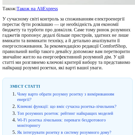
Також:
Також на AliExpress
У сучасному світі контроль за споживанням електроенергії
перестає бути розкішшю — це необхідність для економії
бюджету та турботи про довкілля. Саме тому ринок розумних
гаджетів пропонує дедалі більше пристроїв, здатних не лише
вмикати та вимикати техніку, а й детально аналізувати її
енергоспоживання. За рекомендацією редакції ComfortShop,
правильний вибір такого девайсу допоможе вам перетворити
звичайне житло на енергоефективний розумний дім. У цій
статті ми розглянемо ключові критерії вибору та представимо
найкращі розумні розетки, які варті вашої уваги.
ЗМІСТ СТАТТІ
Чому варто обрати розумну розетку з вимірюванням
енергії?
Ключові функції: що вміє сучасна розетка-лічильник?
Топ розумних розеток: рейтинг найкращих моделей
Wi-Fi розетка лічильник: переваги бездротового
моніторингу
Як інтегрувати розетку в систему розумного дому?