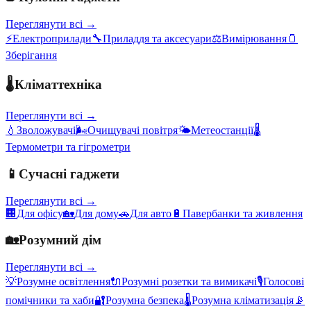
Переглянути всі →
⚡
Електроприлади
🔧
Приладдя та аксесуари
⚖️
Вимірювання
🫙
Зберігання
🌡️
Кліматтехніка
Переглянути всі →
💧
Зволожувачі
🌬️
Очищувачі повітря
🌤️
Метеостанції
🌡️
Термометри та гігрометри
📱
Сучасні гаджети
Переглянути всі →
🏢
Для офісу
🏡
Для дому
🚗
Для авто
🔋
Павербанки та живлення
🏡
Розумний дім
Переглянути всі →
💡
Розумне освітлення
🔌
Розумні розетки та вимикачі
🎙️
Голосові
помічники та хаби
🔐
Розумна безпека
🌡️
Розумна кліматизація
📡