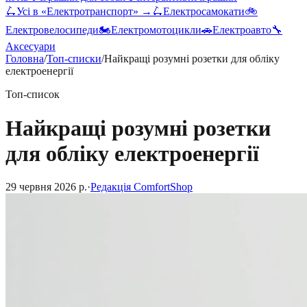
🛴
Усі в «
Електротранспорт
» →
🛴
Електросамокати
🚲
Електровелосипеди
🏍️
Електромотоцикли
🚗
Електроавто
🔧
Аксесуари
Головна
/
Топ-списки
/
Найкращі розумні розетки для обліку
електроенергії
Топ-список
Найкращі розумні розетки
для обліку електроенергії
29 червня 2026 р.
·
Редакція ComfortShop