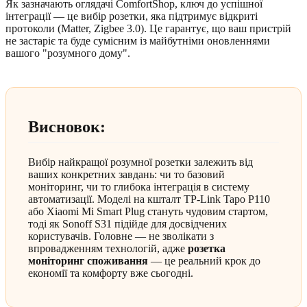
Як зазначають оглядачі ComfortShop, ключ до успішної
інтеграції — це вибір розетки, яка підтримує відкриті
протоколи (Matter, Zigbee 3.0). Це гарантує, що ваш пристрій
не застаріє та буде сумісним із майбутніми оновленнями
вашого "розумного дому".
Висновок:
Вибір найкращої розумної розетки залежить від
ваших конкретних завдань: чи то базовий
моніторинг, чи то глибока інтеграція в систему
автоматизації. Моделі на кшталт TP-Link Tapo P110
або Xiaomi Mi Smart Plug стануть чудовим стартом,
тоді як Sonoff S31 підійде для досвідчених
користувачів. Головне — не зволікати з
впровадженням технологій, адже
розетка
моніторинг споживання
— це реальний крок до
економії та комфорту вже сьогодні.