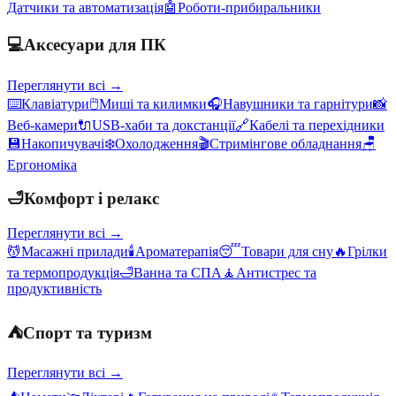
Датчики та автоматизація
🤖
Роботи-прибиральники
💻
Аксесуари для ПК
Переглянути всі →
⌨️
Клавіатури
🖱️
Миші та килимки
🎧
Навушники та гарнітури
📸
Веб-камери
🔌
USB-хаби та докстанції
🔗
Кабелі та перехідники
💾
Накопичувачі
❄️
Охолодження
🎬
Стримінгове обладнання
🪑
Ергономіка
🛁
Комфорт і релакс
Переглянути всі →
💆
Масажні прилади
🕯️
Ароматерапія
😴
Товари для сну
🔥
Грілки
та термопродукція
🛁
Ванна та СПА
🧘
Антистрес та
продуктивність
⛺
Спорт та туризм
Переглянути всі →