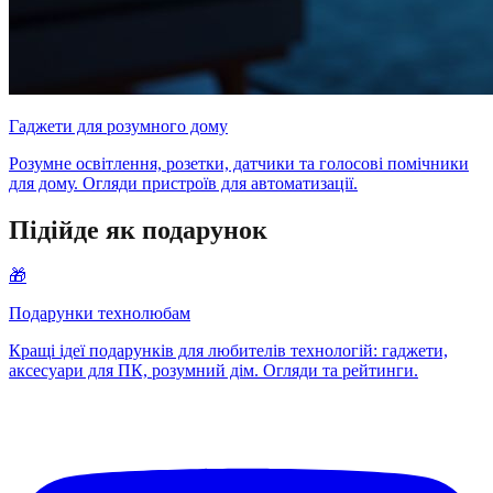
Гаджети для розумного дому
Розумне освітлення, розетки, датчики та голосові помічники
для дому. Огляди пристроїв для автоматизації.
Підійде як подарунок
🎁
Подарунки технолюбам
Кращі ідеї подарунків для любителів технологій: гаджети,
аксесуари для ПК, розумний дім. Огляди та рейтинги.