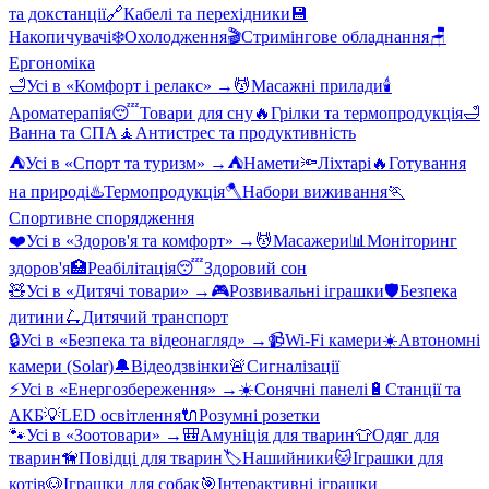
та докстанції
🔗
Кабелі та перехідники
💾
Накопичувачі
❄️
Охолодження
🎬
Стримінгове обладнання
🪑
Ергономіка
🛁
Усі в «
Комфорт і релакс
» →
💆
Масажні прилади
🕯️
Ароматерапія
😴
Товари для сну
🔥
Грілки та термопродукція
🛁
Ванна та СПА
🧘
Антистрес та продуктивність
⛺
Усі в «
Спорт та туризм
» →
⛺
Намети
🔦
Ліхтарі
🔥
Готування
на природі
♨️
Термопродукція
🪓
Набори виживання
🏃
Спортивне спорядження
❤️
Усі в «
Здоров'я та комфорт
» →
💆
Масажери
📊
Моніторинг
здоров'я
🏥
Реабілітація
😴
Здоровий сон
🧸
Усі в «
Дитячі товари
» →
🎮
Розвивальні іграшки
🛡️
Безпека
дитини
🛴
Дитячий транспорт
🔒
Усі в «
Безпека та відеонагляд
» →
📹
Wi-Fi камери
☀️
Автономні
камери (Solar)
🔔
Відеодзвінки
🚨
Сигналізації
⚡
Усі в «
Енергозбереження
» →
☀️
Сонячні панелі
🔋
Станції та
АКБ
💡
LED освітлення
🔌
Розумні розетки
🐾
Усі в «
Зоотовари
» →
🎒
Амуніція для тварин
👕
Одяг для
тварин
🦮
Повідці для тварин
🏷️
Нашийники
🐱
Іграшки для
котів
🐶
Іграшки для собак
🎯
Інтерактивні іграшки