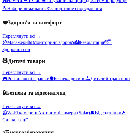
⛺
Намети
🔦
Ліхтарі
🔥
Готування на природі
♨️
Термопродукція
🪓
Набори виживання
🏃
Спортивне спорядження
❤️
Здоров'я та комфорт
Переглянути всі →
💆
Масажери
📊
Моніторинг здоров'я
🏥
Реабілітація
😴
Здоровий сон
🧸
Дитячі товари
Переглянути всі →
🎮
Розвивальні іграшки
🛡️
Безпека дитини
🛴
Дитячий транспорт
🔒
Безпека та відеонагляд
Переглянути всі →
📹
Wi-Fi камери
☀️
Автономні камери (Solar)
🔔
Відеодзвінки
🚨
Сигналізації
⚡
Енергозбереження