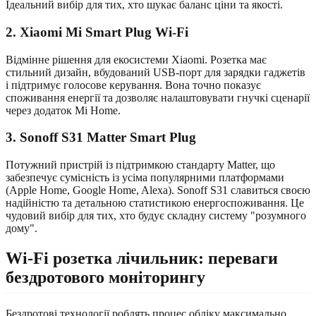
Ідеальний вибір для тих, хто шукає баланс ціни та якості.
2. Xiaomi Mi Smart Plug Wi-Fi
Відмінне рішення для екосистеми Xiaomi. Розетка має
стильний дизайн, вбудований USB-порт для зарядки гаджетів
і підтримує голосове керування. Вона точно показує
споживання енергії та дозволяє налаштовувати гнучкі сценарії
через додаток Mi Home.
3. Sonoff S31 Matter Smart Plug
Потужний пристрій із підтримкою стандарту Matter, що
забезпечує сумісність із усіма популярними платформами
(Apple Home, Google Home, Alexa). Sonoff S31 славиться своєю
надійністю та детальною статистикою енергоспоживання. Це
чудовий вибір для тих, хто будує складну систему "розумного
дому".
Wi-Fi розетка лічильник: переваги
бездротового моніторингу
Бездротові технології роблять процес обліку максимально