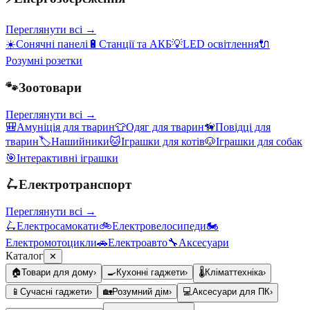
Переглянути всі →
☀️
Сонячні панелі
🔋
Станції та АКБ
💡
LED освітлення
🔌
Розумні розетки
🐾
Зоотовари
Переглянути всі →
🎒
Амуніція для тварин
👕
Одяг для тварин
🦮
Повідці для
тварин
🏷️
Нашийники
🐱
Іграшки для котів
🐶
Іграшки для собак
🎯
Інтерактивні іграшки
🛴
Електротранспорт
Переглянути всі →
🛴
Електросамокати
🚲
Електровелосипеди
🏍️
Електромотоцикли
🚗
Електроавто
🔧
Аксесуари
Каталог
✕
🏠
Товари для дому
›
🍳
Кухонні гаджети
›
🌡️
Кліматтехніка
›
📱
Сучасні гаджети
›
🏡
Розумний дім
›
💻
Аксесуари для ПК
›