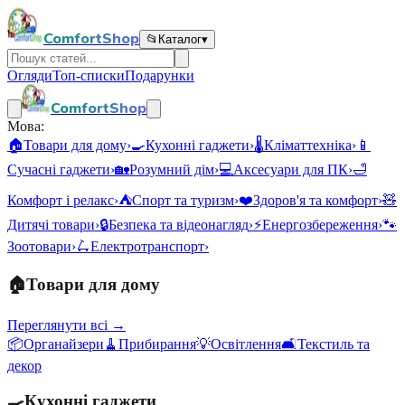
ComfortShop
📂
Каталог
▾
Огляди
Топ-списки
Подарунки
ComfortShop
Мова:
🏠
Товари для дому
›
🍳
Кухонні гаджети
›
🌡️
Кліматтехніка
›
📱
Сучасні гаджети
›
🏡
Розумний дім
›
💻
Аксесуари для ПК
›
🛁
Комфорт і релакс
›
⛺
Спорт та туризм
›
❤️
Здоров'я та комфорт
›
🧸
Дитячі товари
›
🔒
Безпека та відеонагляд
›
⚡
Енергозбереження
›
🐾
Зоотовари
›
🛴
Електротранспорт
›
🏠
Товари для дому
Переглянути всі →
📦
Органайзери
🧹
Прибирання
💡
Освітлення
🛋️
Текстиль та
декор
🍳
Кухонні гаджети