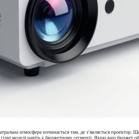
тральна атмосфера починається там, де з’являється проектор. Ще
 гідні моделі навіть у бюджетному сегменті. Якщо ваш бюджет об