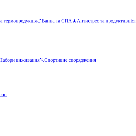
та термопродукція
🛁
Ванна та СПА
🧘
Антистрес та продуктивніст
Набори виживання
🏃
Спортивне спорядження
сон