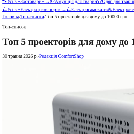
🐾
Усі в «
Зоотовари
» →
🎒
Амуніція для тварин
👕
Одяг для твари
🛴
Усі в «
Електротранспорт
» →
🛴
Електросамокати
🚲
Електрове
Головна
/
Топ-списки
/
Топ 5 проекторів для дому до 10000 грн
Топ-список
Топ 5 проекторів для дому до 
30 травня 2026 р.
·
Редакція ComfortShop