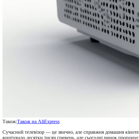
Також:
Також на AliExpress
Сучасний телевізор — це звично, але справжня домашня кінотеа
коштувало десятки тисяч гривень, але сьогодні ринок пропонує