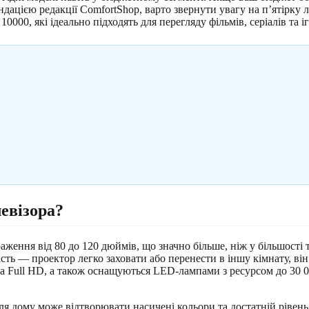
цією редакції ComfortShop, варто звернути увагу на п’ятірку лід
10000, які ідеально підходять для перегляду фільмів, серіалів та 
евізора?
ження від 80 до 120 дюймів, що значно більше, ніж у більшості т
ість — проектор легко заховати або перенести в іншу кімнату, він
та Full HD, а також оснащуються LED-лампами з ресурсом до 30 0
я дому може відтворювати насичені кольори та достатній рівень