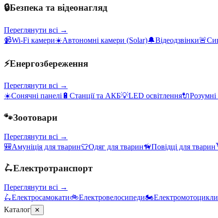
🔒
Безпека та відеонагляд
Переглянути всі →
📹
Wi-Fi камери
☀️
Автономні камери (Solar)
🔔
Відеодзвінки
🚨
Сиг
⚡
Енергозбереження
Переглянути всі →
☀️
Сонячні панелі
🔋
Станції та АКБ
💡
LED освітлення
🔌
Розумні
🐾
Зоотовари
Переглянути всі →
🎒
Амуніція для тварин
👕
Одяг для тварин
🦮
Повідці для тварин
🛴
Електротранспорт
Переглянути всі →
🛴
Електросамокати
🚲
Електровелосипеди
🏍️
Електромотоцикли
Каталог
✕