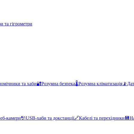
и та гігрометри
помічники та хаби
🔐
Розумна безпека
🌡️
Розумна кліматизація
📡
Дат
еб-камери
🔌
USB-хаби та докстанції
🔗
Кабелі та перехідники
💾
Н