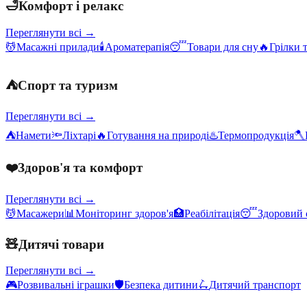
🛁
Комфорт і релакс
Переглянути всі →
💆
Масажні прилади
🕯️
Ароматерапія
😴
Товари для сну
🔥
Грілки 
⛺
Спорт та туризм
Переглянути всі →
⛺
Намети
🔦
Ліхтарі
🔥
Готування на природі
♨️
Термопродукція
🪓
❤️
Здоров'я та комфорт
Переглянути всі →
💆
Масажери
📊
Моніторинг здоров'я
🏥
Реабілітація
😴
Здоровий 
🧸
Дитячі товари
Переглянути всі →
🎮
Розвивальні іграшки
🛡️
Безпека дитини
🛴
Дитячий транспорт