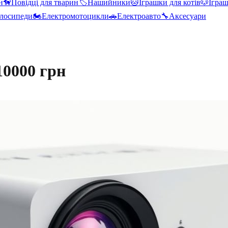
н
🦮
Повідці для тварин
🏷️
Нашийники
🐱
Іграшки для котів
🐶
Іграш
лосипеди
🏍️
Електромотоцикли
🚗
Електроавто
🔧
Аксесуари
10000 грн