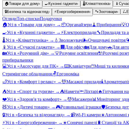
🏠
Товари для дому
›
🍳
Кухонні гаджети
›
🌡️
Кліматтехніка
›
📱
Сучас
🔒
Безпека та відеонагляд
›
⚡
Енергозбереження
›
🐾
Зоотовари
›
🛴
Е
Огляди
Топ-списки
Подарунки
🏠
Усі в «
Товари для дому
» →
📦
Органайзери
🧹
Прибирання
💡
О
🍳
Усі в «
Кухонні гаджети
» →
⚡
Електроприлади
🔧
Приладдя та 
🌡️
Усі в «
Кліматтехніка
» →
💧
Зволожувачі
🌬️
Очищувачі повітря

📱
Усі в «
Сучасні гаджети
» →
🏢
Для офісу
🏡
Для дому
🚗
Для авт
🏡
Усі в «
Розумний дім
» →
💡
Розумне освітлення
🔌
Розумні розе
прибиральники
💻
Усі в «
Аксесуари для ПК
» →
⌨️
Клавіатури
🖱️
Миші та килимк
Стримінгове обладнання
🪑
Ергономіка
🛁
Усі в «
Комфорт і релакс
» →
💆
Масажні прилади
🕯️
Ароматерапі
⛺
Усі в «
Спорт та туризм
» →
⛺
Намети
🔦
Ліхтарі
🔥
Готування на
❤️
Усі в «
Здоров'я та комфорт
» →
💆
Масажери
📊
Моніторинг здо
🧸
Усі в «
Дитячі товари
» →
🎮
Розвивальні іграшки
🛡️
Безпека ди
🔒
Усі в «
Безпека та відеонагляд
» →
📹
Wi-Fi камери
☀️
Автономні к
⚡
Усі в «
Енергозбереження
» →
☀️
Сонячні панелі
🔋
Станції та А