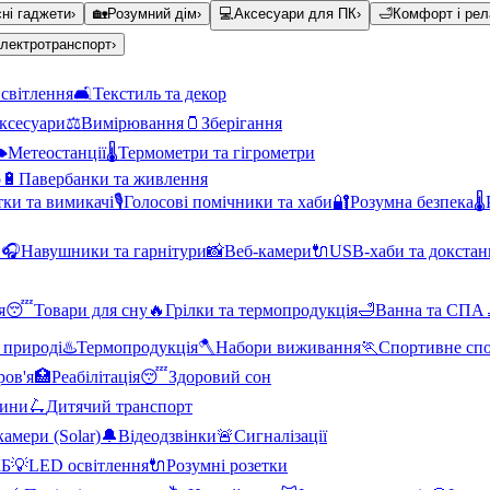
ні гаджети
›
🏡
Розумний дім
›
💻
Аксесуари для ПК
›
🛁
Комфорт і рел
лектротранспорт
›
світлення
🛋️
Текстиль та декор
аксесуари
⚖️
Вимірювання
🫙
Зберігання
️
Метеостанції
🌡️
Термометри та гігрометри
о
🔋
Павербанки та живлення
тки та вимикачі
🎙️
Голосові помічники та хаби
🔐
Розумна безпека
🌡️
и
🎧
Навушники та гарнітури
📸
Веб-камери
🔌
USB-хаби та докстан
я
😴
Товари для сну
🔥
Грілки та термопродукція
🛁
Ванна та СПА
 природі
♨️
Термопродукція
🪓
Набори виживання
🏃
Спортивне сп
ров'я
🏥
Реабілітація
😴
Здоровий сон
тини
🛴
Дитячий транспорт
амери (Solar)
🔔
Відеодзвінки
🚨
Сигналізації
КБ
💡
LED освітлення
🔌
Розумні розетки