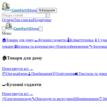
ComfortShop
📂
Каталог
▾
Огляди
Топ-списки
Подарунки
ComfortShop
Мова:
🏠
Товари для дому
›
🍳
Кухонні гаджети
›
🌡️
Кліматтехніка
›
📱
Сучас
товари
›
🔒
Безпека та відеонагляд
›
⚡
Енергозбереження
›
🐾
Зоотова
🏠
Товари для дому
Переглянути всі →
📦
Органайзери
🧹
Прибирання
💡
Освітлення
🛋️
Текстиль та деко
🍳
Кухонні гаджети
Переглянути всі →
⚡
Електроприлади
🔧
Приладдя та аксесуари
⚖️
Вимірювання
🫙
Зб