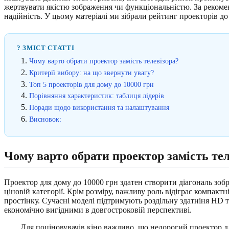
жертвувати якістю зображення чи функціональністю. За рекоменда
надійність. У цьому матеріалі ми зібрали рейтинг проекторів до 
? ЗМІСТ СТАТТІ
Чому варто обрати проектор замість телевізора?
Критерії вибору: на що звернути увагу?
Топ 5 проекторів для дому до 10000 грн
Порівняння характеристик: таблиця лідерів
Поради щодо використання та налаштування
Висновок:
Чому варто обрати проектор замість тел
Проектор для дому до 10000 грн здатен створити діагональ зобра
ціновій категорії. Крім розміру, важливу роль відіграє компактн
простінку. Сучасні моделі підтримують роздільну здатніня HD 
економічно вигідними в довгостроковій перспективі.
Для поціновувачів кіно важливо, що недорогий проектор дл