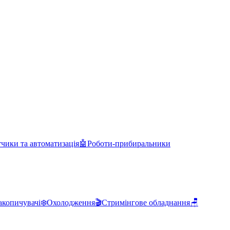
чики та автоматизація
🤖
Роботи-прибиральники
акопичувачі
❄️
Охолодження
🎬
Стримінгове обладнання
🪑