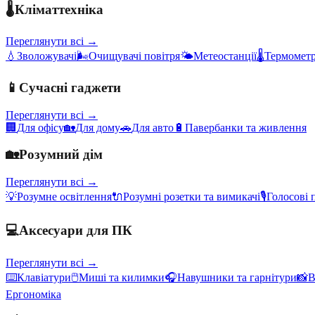
🌡️
Кліматтехніка
Переглянути всі →
💧
Зволожувачі
🌬️
Очищувачі повітря
🌤️
Метеостанції
🌡️
Термометр
📱
Сучасні гаджети
Переглянути всі →
🏢
Для офісу
🏡
Для дому
🚗
Для авто
🔋
Павербанки та живлення
🏡
Розумний дім
Переглянути всі →
💡
Розумне освітлення
🔌
Розумні розетки та вимикачі
🎙️
Голосові 
💻
Аксесуари для ПК
Переглянути всі →
⌨️
Клавіатури
🖱️
Миші та килимки
🎧
Навушники та гарнітури
📸
В
Ергономіка