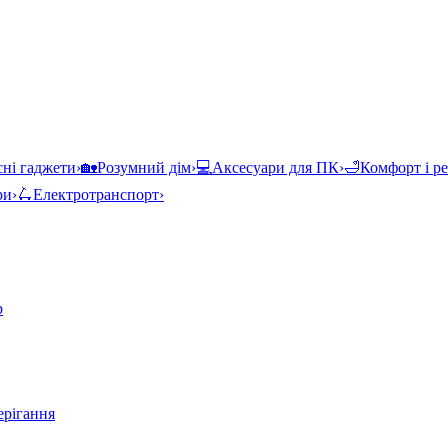
ні гаджети
›
🏡
Розумний дім
›
💻
Аксесуари для ПК
›
🛁
Комфорт і р
ри
›
🛴
Електротранспорт
›
р
ерігання