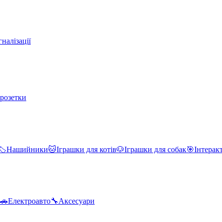
налізації
 розетки
🏷️
Нашийники
🐱
Іграшки для котів
🐶
Іграшки для собак
🎯
Інтерак
🚗
Електроавто
🔧
Аксесуари