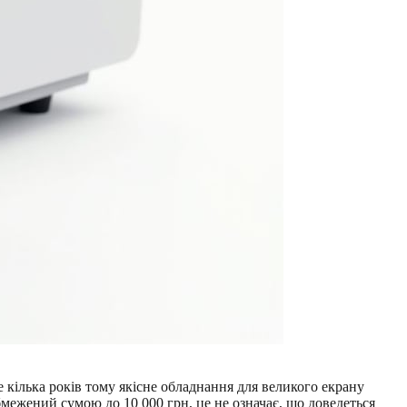
 кілька років тому якісне обладнання для великого екрану
межений сумою до 10 000 грн, це не означає, що доведеться