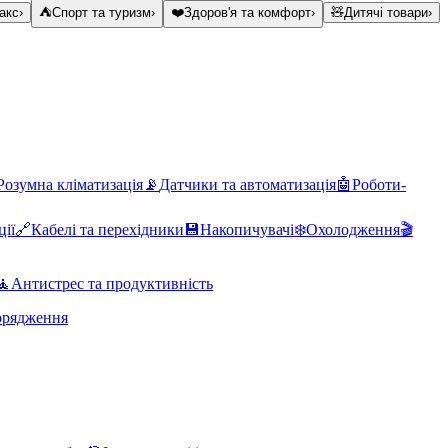
акс
›
⛺
Спорт та туризм
›
❤️
Здоров'я та комфорт
›
🧸
Дитячі товари
›
Розумна кліматизація
📡
Датчики та автоматизація
🤖
Роботи-
ції
🔗
Кабелі та перехідники
💾
Накопичувачі
❄️
Охолодження
🎬
🧘
Антистрес та продуктивність
орядження