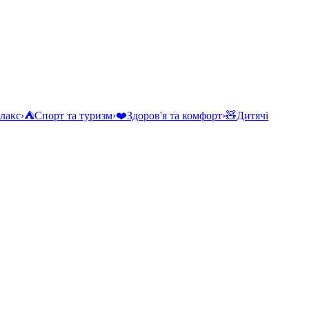
елакс
›
⛺
Спорт та туризм
›
❤️
Здоров'я та комфорт
›
🧸
Дитячі