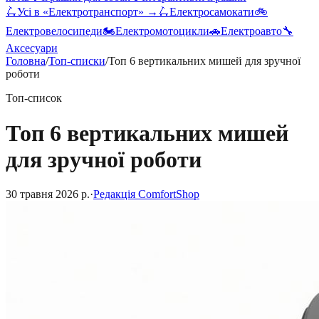
🛴
Усі в «
Електротранспорт
» →
🛴
Електросамокати
🚲
Електровелосипеди
🏍️
Електромотоцикли
🚗
Електроавто
🔧
Аксесуари
Головна
/
Топ-списки
/
Топ 6 вертикальних мишей для зручної
роботи
Топ-список
Топ 6 вертикальних мишей
для зручної роботи
30 травня 2026 р.
·
Редакція ComfortShop