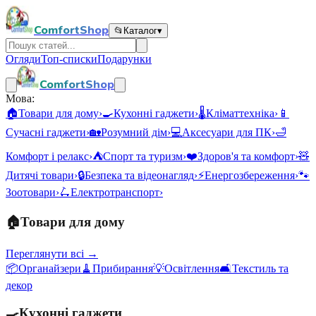
ComfortShop
📂
Каталог
▾
Огляди
Топ-списки
Подарунки
ComfortShop
Мова:
🏠
Товари для дому
›
🍳
Кухонні гаджети
›
🌡️
Кліматтехніка
›
📱
Сучасні гаджети
›
🏡
Розумний дім
›
💻
Аксесуари для ПК
›
🛁
Комфорт і релакс
›
⛺
Спорт та туризм
›
❤️
Здоров'я та комфорт
›
🧸
Дитячі товари
›
🔒
Безпека та відеонагляд
›
⚡
Енергозбереження
›
🐾
Зоотовари
›
🛴
Електротранспорт
›
🏠
Товари для дому
Переглянути всі →
📦
Органайзери
🧹
Прибирання
💡
Освітлення
🛋️
Текстиль та
декор
🍳
Кухонні гаджети