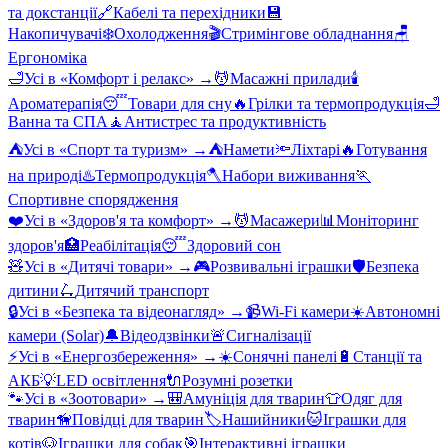
та докстанції
🔗
Кабелі та перехідники
💾
Накопичувачі
❄️
Охолодження
🎬
Стримінгове обладнання
🪑
Ергономіка
🛁
Усі в «
Комфорт і релакс
» →
💆
Масажні прилади
🕯️
Ароматерапія
😴
Товари для сну
🔥
Грілки та термопродукція
🛁
Ванна та СПА
🧘
Антистрес та продуктивність
⛺
Усі в «
Спорт та туризм
» →
⛺
Намети
🔦
Ліхтарі
🔥
Готування
на природі
♨️
Термопродукція
🪓
Набори виживання
🏃
Спортивне спорядження
❤️
Усі в «
Здоров'я та комфорт
» →
💆
Масажери
📊
Моніторинг
здоров'я
🏥
Реабілітація
😴
Здоровий сон
🧸
Усі в «
Дитячі товари
» →
🎮
Розвивальні іграшки
🛡️
Безпека
дитини
🛴
Дитячий транспорт
🔒
Усі в «
Безпека та відеонагляд
» →
📹
Wi-Fi камери
☀️
Автономні
камери (Solar)
🔔
Відеодзвінки
🚨
Сигналізації
⚡
Усі в «
Енергозбереження
» →
☀️
Сонячні панелі
🔋
Станції та
АКБ
💡
LED освітлення
🔌
Розумні розетки
🐾
Усі в «
Зоотовари
» →
🎒
Амуніція для тварин
👕
Одяг для
тварин
🦮
Повідці для тварин
🏷️
Нашийники
🐱
Іграшки для
котів
🐶
Іграшки для собак
🎯
Інтерактивні іграшки