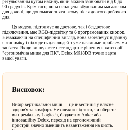
регульованим кутом нахилу, який можна змінювати від 0 до
90 градусів. Крім того, вона оснащена вбудованим масажером
для долоні, що допомагає зняти втому після довгого робочого
дня.
Ця модель підтримує як дротове, так і бездротове
підключення, має RGB-підсвітку та 6 програмованих кнопок.
Незважаючи на специфічний вигляд, вона забезпечує відмінну
ергономіку і підходить для людей з уже наявними проблемами
зап'ястя. Якщо ви шукаєте нестандартне рішення в категорії
"ергономічна миша для ПК", Delux M618DB точно варта
вашої уваги.
Висновок:
Вибір вертикальної миші — це інвестиція у власне
здоров'я та комфорт. Незалежно від того, чи оберете
ви преміальну Logitech, бюджетну Anker або
інноваційну Delux, перехід на ергономічний
пристрій значно зменшить навантаження на кисть.