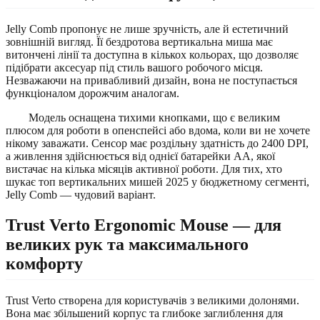
Jelly Comb пропонує не лише зручність, але й естетичний
зовнішній вигляд. Її бездротова вертикальна миша має
витончені лінії та доступна в кількох кольорах, що дозволяє
підібрати аксесуар під стиль вашого робочого місця.
Незважаючи на привабливий дизайн, вона не поступається
функціоналом дорожчим аналогам.
Модель оснащена тихими кнопками, що є великим
плюсом для роботи в опенспейсі або вдома, коли ви не хочете
нікому заважати. Сенсор має роздільну здатність до 2400 DPI,
а живлення здійснюється від однієї батарейки AA, якої
вистачає на кілька місяців активної роботи. Для тих, хто
шукає топ вертикальних мишей 2025 у бюджетному сегменті,
Jelly Comb — чудовий варіант.
Trust Verto Ergonomic Mouse — для
великих рук та максимального
комфорту
Trust Verto створена для користувачів з великими долонями.
Вона має збільшений корпус та глибоке заглиблення для