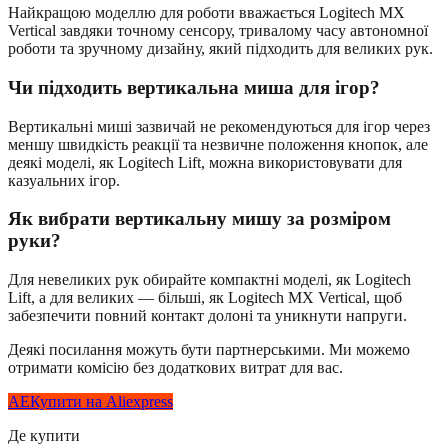
Найкращою моделлю для роботи вважається Logitech MX
Vertical завдяки точному сенсору, тривалому часу автономної
роботи та зручному дизайну, який підходить для великих рук.
Чи підходить вертикальна миша для ігор?
Вертикальні миші зазвичай не рекомендуються для ігор через
меншу швидкість реакції та незвичне положення кнопок, але
деякі моделі, як Logitech Lift, можна використовувати для
казуальних ігор.
Як вибрати вертикальну мишу за розміром
руки?
Для невеликих рук обирайте компактні моделі, як Logitech
Lift, а для великих — більші, як Logitech MX Vertical, щоб
забезпечити повний контакт долоні та уникнути напруги.
Деякі посилання можуть бути партнерськими. Ми можемо
отримати комісію без додаткових витрат для вас.
AE
Купити на Aliexpress
Де купити