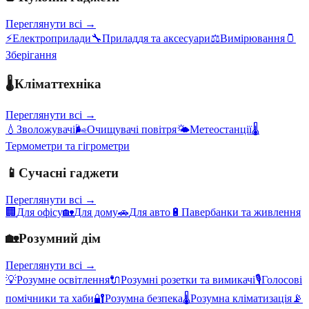
Переглянути всі →
⚡
Електроприлади
🔧
Приладдя та аксесуари
⚖️
Вимірювання
🫙
Зберігання
🌡️
Кліматтехніка
Переглянути всі →
💧
Зволожувачі
🌬️
Очищувачі повітря
🌤️
Метеостанції
🌡️
Термометри та гігрометри
📱
Сучасні гаджети
Переглянути всі →
🏢
Для офісу
🏡
Для дому
🚗
Для авто
🔋
Павербанки та живлення
🏡
Розумний дім
Переглянути всі →
💡
Розумне освітлення
🔌
Розумні розетки та вимикачі
🎙️
Голосові
помічники та хаби
🔐
Розумна безпека
🌡️
Розумна кліматизація
📡