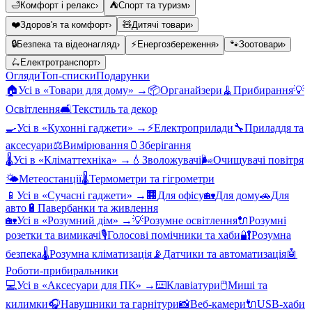
🛁
Комфорт і релакс
›
⛺
Спорт та туризм
›
❤️
Здоров'я та комфорт
›
🧸
Дитячі товари
›
🔒
Безпека та відеонагляд
›
⚡
Енергозбереження
›
🐾
Зоотовари
›
🛴
Електротранспорт
›
Огляди
Топ-списки
Подарунки
🏠
Усі в «
Товари для дому
» →
📦
Органайзери
🧹
Прибирання
💡
Освітлення
🛋️
Текстиль та декор
🍳
Усі в «
Кухонні гаджети
» →
⚡
Електроприлади
🔧
Приладдя та
аксесуари
⚖️
Вимірювання
🫙
Зберігання
🌡️
Усі в «
Кліматтехніка
» →
💧
Зволожувачі
🌬️
Очищувачі повітря
🌤️
Метеостанції
🌡️
Термометри та гігрометри
📱
Усі в «
Сучасні гаджети
» →
🏢
Для офісу
🏡
Для дому
🚗
Для
авто
🔋
Павербанки та живлення
🏡
Усі в «
Розумний дім
» →
💡
Розумне освітлення
🔌
Розумні
розетки та вимикачі
🎙️
Голосові помічники та хаби
🔐
Розумна
безпека
🌡️
Розумна кліматизація
📡
Датчики та автоматизація
🤖
Роботи-прибиральники
💻
Усі в «
Аксесуари для ПК
» →
⌨️
Клавіатури
🖱️
Миші та
килимки
🎧
Навушники та гарнітури
📸
Веб-камери
🔌
USB-хаби