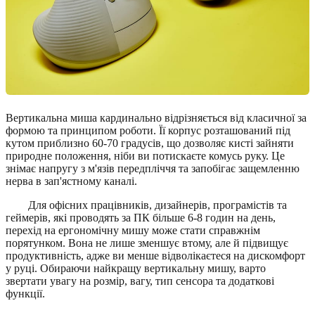
Вертикальна миша кардинально відрізняється від класичної за
формою та принципом роботи. Її корпус розташований під
кутом приблизно 60-70 градусів, що дозволяє кисті зайняти
природне положення, ніби ви потискаєте комусь руку. Це
знімає напругу з м'язів передпліччя та запобігає защемленню
нерва в зап'ястному каналі.
Для офісних працівників, дизайнерів, програмістів та
геймерів, які проводять за ПК більше 6-8 годин на день,
перехід на ергономічну мишу може стати справжнім
порятунком. Вона не лише зменшує втому, але й підвищує
продуктивність, адже ви менше відволікаєтеся на дискомфорт
у руці. Обираючи найкращу вертикальну мишу, варто
звертати увагу на розмір, вагу, тип сенсора та додаткові
функції.