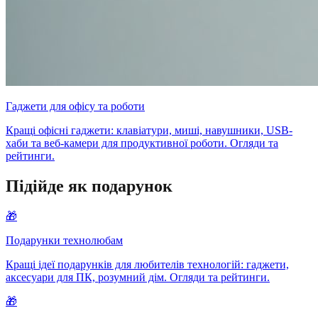
Гаджети для офісу та роботи
Кращі офісні гаджети: клавіатури, миші, навушники, USB-
хаби та веб-камери для продуктивної роботи. Огляди та
рейтинги.
Підійде як подарунок
🎁
Подарунки технолюбам
Кращі ідеї подарунків для любителів технологій: гаджети,
аксесуари для ПК, розумний дім. Огляди та рейтинги.
🎁