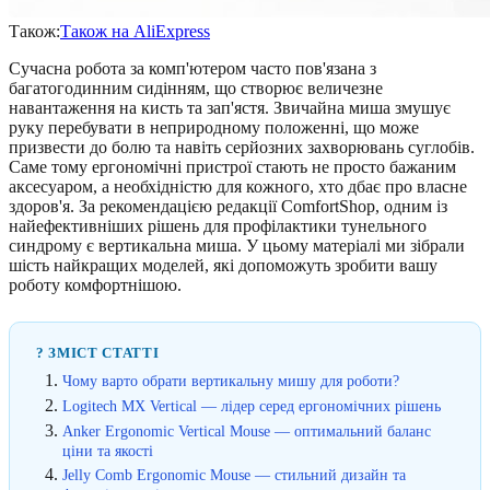
Також:
Також на AliExpress
Сучасна робота за комп'ютером часто пов'язана з
багатогодинним сидінням, що створює величезне
навантаження на кисть та зап'ястя. Звичайна миша змушує
руку перебувати в неприродному положенні, що може
призвести до болю та навіть серйозних захворювань суглобів.
Саме тому ергономічні пристрої стають не просто бажаним
аксесуаром, а необхідністю для кожного, хто дбає про власне
здоров'я. За рекомендацією редакції ComfortShop, одним із
найефективніших рішень для профілактики тунельного
синдрому є вертикальна миша. У цьому матеріалі ми зібрали
шість найкращих моделей, які допоможуть зробити вашу
роботу комфортнішою.
? ЗМІСТ СТАТТІ
Чому варто обрати вертикальну мишу для роботи?
Logitech MX Vertical — лідер серед ергономічних рішень
Anker Ergonomic Vertical Mouse — оптимальний баланс
ціни та якості
Jelly Comb Ergonomic Mouse — стильний дизайн та