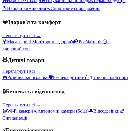
⛺
Намети
🔦
Ліхтарі
🔥
Готування на природі
♨️
Термопродукція
🪓
Набори виживання
🏃
Спортивне спорядження
❤️
Здоров'я та комфорт
Переглянути всі →
💆
Масажери
📊
Моніторинг здоров'я
🏥
Реабілітація
😴
Здоровий сон
🧸
Дитячі товари
Переглянути всі →
🎮
Розвивальні іграшки
🛡️
Безпека дитини
🛴
Дитячий транспорт
🔒
Безпека та відеонагляд
Переглянути всі →
📹
Wi-Fi камери
☀️
Автономні камери (Solar)
🔔
Відеодзвінки
🚨
Сигналізації
⚡
Енергозбереження