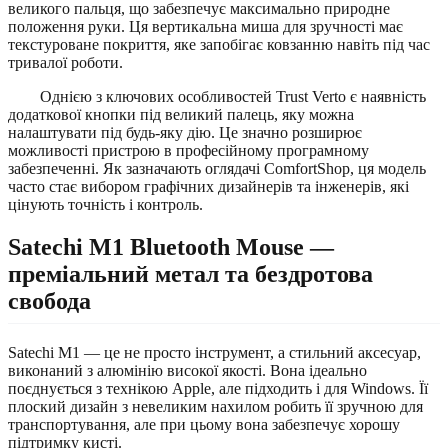
великого пальця, що забезпечує максимально природне
положення руки. Ця вертикальна миша для зручності має
текстуроване покриття, яке запобігає ковзанню навіть під час
тривалої роботи.
Однією з ключових особливостей Trust Verto є наявність
додаткової кнопки під великий палець, яку можна
налаштувати під будь-яку дію. Це значно розширює
можливості пристрою в професійному програмному
забезпеченні. Як зазначають оглядачі ComfortShop, ця модель
часто стає вибором графічних дизайнерів та інженерів, які
цінують точність і контроль.
Satechi M1 Bluetooth Mouse —
преміальний метал та бездротова
свобода
Satechi M1 — це не просто інструмент, а стильний аксесуар,
виконаний з алюмінію високої якості. Вона ідеально
поєднується з технікою Apple, але підходить і для Windows. Її
плоский дизайн з невеликим нахилом робить її зручною для
транспортування, але при цьому вона забезпечує хорошу
підтримку кисті.