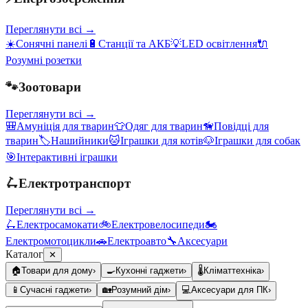
Переглянути всі →
☀️
Сонячні панелі
🔋
Станції та АКБ
💡
LED освітлення
🔌
Розумні розетки
🐾
Зоотовари
Переглянути всі →
🎒
Амуніція для тварин
👕
Одяг для тварин
🦮
Повідці для
тварин
🏷️
Нашийники
🐱
Іграшки для котів
🐶
Іграшки для собак
🎯
Інтерактивні іграшки
🛴
Електротранспорт
Переглянути всі →
🛴
Електросамокати
🚲
Електровелосипеди
🏍️
Електромотоцикли
🚗
Електроавто
🔧
Аксесуари
Каталог
✕
🏠
Товари для дому
›
🍳
Кухонні гаджети
›
🌡️
Кліматтехніка
›
📱
Сучасні гаджети
›
🏡
Розумний дім
›
💻
Аксесуари для ПК
›