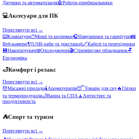
Датчики та автоматизація
🤖
Роботи-прибиральники
💻
Аксесуари для ПК
Переглянути всі →
⌨️
Клавіатури
🖱️
Миші та килимки
🎧
Навушники та гарнітури
📸
Веб-камери
🔌
USB-хаби та докстанції
🔗
Кабелі та перехідники
💾
Накопичувачі
❄️
Охолодження
🎬
Стримінгове обладнання
🪑
Ергономіка
🛁
Комфорт і релакс
Переглянути всі →
💆
Масажні прилади
🕯️
Ароматерапія
😴
Товари для сну
🔥
Грілки
та термопродукція
🛁
Ванна та СПА
🧘
Антистрес та
продуктивність
⛺
Спорт та туризм
Переглянути всі →