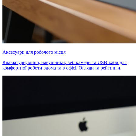
Аксесуари для робочого місця
Клавіатури, миші, навушники, веб-камери та USB-хаби для
комфортної роботи вдома та в офісі. Огляди та рейтинги.