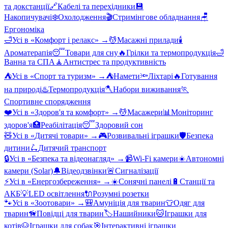
та докстанції
🔗
Кабелі та перехідники
💾
Накопичувачі
❄️
Охолодження
🎬
Стримінгове обладнання
🪑
Ергономіка
🛁
Усі в «
Комфорт і релакс
» →
💆
Масажні прилади
🕯️
Ароматерапія
😴
Товари для сну
🔥
Грілки та термопродукція
🛁
Ванна та СПА
🧘
Антистрес та продуктивність
⛺
Усі в «
Спорт та туризм
» →
⛺
Намети
🔦
Ліхтарі
🔥
Готування
на природі
♨️
Термопродукція
🪓
Набори виживання
🏃
Спортивне спорядження
❤️
Усі в «
Здоров'я та комфорт
» →
💆
Масажери
📊
Моніторинг
здоров'я
🏥
Реабілітація
😴
Здоровий сон
🧸
Усі в «
Дитячі товари
» →
🎮
Розвивальні іграшки
🛡️
Безпека
дитини
🛴
Дитячий транспорт
🔒
Усі в «
Безпека та відеонагляд
» →
📹
Wi-Fi камери
☀️
Автономні
камери (Solar)
🔔
Відеодзвінки
🚨
Сигналізації
⚡
Усі в «
Енергозбереження
» →
☀️
Сонячні панелі
🔋
Станції та
АКБ
💡
LED освітлення
🔌
Розумні розетки
🐾
Усі в «
Зоотовари
» →
🎒
Амуніція для тварин
👕
Одяг для
тварин
🦮
Повідці для тварин
🏷️
Нашийники
🐱
Іграшки для
котів
🐶
Іграшки для собак
🎯
Інтерактивні іграшки