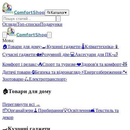
ComfortShop
📂
Каталог
▾
Огляди
Топ-списки
Подарунки
ComfortShop
Мова:
🏠
Товари для дому
›
🍳
Кухонні гаджети
›
🌡️
Кліматтехніка
›
📱
Сучасні гаджети
›
🏡
Розумний дім
›
💻
Аксесуари для ПК
›
🛁
Комфорт і релакс
›
⛺
Спорт та туризм
›
❤️
Здоров'я та комфорт
›
🧸
Дитячі товари
›
🔒
Безпека та відеонагляд
›
⚡
Енергозбереження
›
🐾
Зоотовари
›
🛴
Електротранспорт
›
🏠
Товари для дому
Переглянути всі →
📦
Органайзери
🧹
Прибирання
💡
Освітлення
🛋️
Текстиль та
декор
🍳
Кухонні гаджети