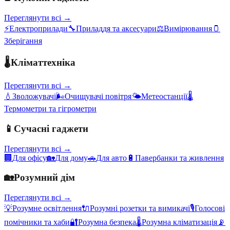
Переглянути всі →
⚡
Електроприлади
🔧
Приладдя та аксесуари
⚖️
Вимірювання
🫙
Зберігання
🌡️
Кліматтехніка
Переглянути всі →
💧
Зволожувачі
🌬️
Очищувачі повітря
🌤️
Метеостанції
🌡️
Термометри та гігрометри
📱
Сучасні гаджети
Переглянути всі →
🏢
Для офісу
🏡
Для дому
🚗
Для авто
🔋
Павербанки та живлення
🏡
Розумний дім
Переглянути всі →
💡
Розумне освітлення
🔌
Розумні розетки та вимикачі
🎙️
Голосові
помічники та хаби
🔐
Розумна безпека
🌡️
Розумна кліматизація
📡