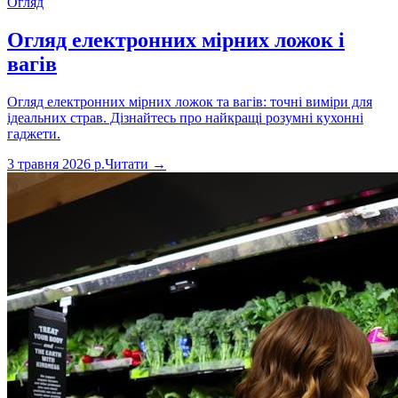
Огляд
Огляд електронних мірних ложок і
вагів
Огляд електронних мірних ложок та вагів: точні виміри для
ідеальних страв. Дізнайтесь про найкращі розумні кухонні
гаджети.
3 травня 2026 р.
Читати →