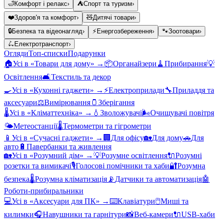
🛁
Комфорт і релакс
›
⛺
Спорт та туризм
›
❤️
Здоров'я та комфорт
›
🧸
Дитячі товари
›
🔒
Безпека та відеонагляд
›
⚡
Енергозбереження
›
🐾
Зоотовари
›
🛴
Електротранспорт
›
Огляди
Топ-списки
Подарунки
🏠
Усі в «
Товари для дому
» →
📦
Органайзери
🧹
Прибирання
💡
Освітлення
🛋️
Текстиль та декор
🍳
Усі в «
Кухонні гаджети
» →
⚡
Електроприлади
🔧
Приладдя та
аксесуари
⚖️
Вимірювання
🫙
Зберігання
🌡️
Усі в «
Кліматтехніка
» →
💧
Зволожувачі
🌬️
Очищувачі повітря
🌤️
Метеостанції
🌡️
Термометри та гігрометри
📱
Усі в «
Сучасні гаджети
» →
🏢
Для офісу
🏡
Для дому
🚗
Для
авто
🔋
Павербанки та живлення
🏡
Усі в «
Розумний дім
» →
💡
Розумне освітлення
🔌
Розумні
розетки та вимикачі
🎙️
Голосові помічники та хаби
🔐
Розумна
безпека
🌡️
Розумна кліматизація
📡
Датчики та автоматизація
🤖
Роботи-прибиральники
💻
Усі в «
Аксесуари для ПК
» →
⌨️
Клавіатури
🖱️
Миші та
килимки
🎧
Навушники та гарнітури
📸
Веб-камери
🔌
USB-хаби