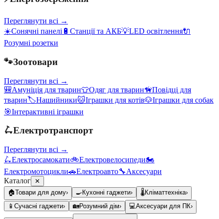
Переглянути всі →
☀️
Сонячні панелі
🔋
Станції та АКБ
💡
LED освітлення
🔌
Розумні розетки
🐾
Зоотовари
Переглянути всі →
🎒
Амуніція для тварин
👕
Одяг для тварин
🦮
Повідці для
тварин
🏷️
Нашийники
🐱
Іграшки для котів
🐶
Іграшки для собак
🎯
Інтерактивні іграшки
🛴
Електротранспорт
Переглянути всі →
🛴
Електросамокати
🚲
Електровелосипеди
🏍️
Електромотоцикли
🚗
Електроавто
🔧
Аксесуари
Каталог
✕
🏠
Товари для дому
›
🍳
Кухонні гаджети
›
🌡️
Кліматтехніка
›
📱
Сучасні гаджети
›
🏡
Розумний дім
›
💻
Аксесуари для ПК
›