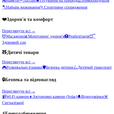
⛺
Намети
🔦
Ліхтарі
🔥
Готування на природі
♨️
Термопродукція
🪓
Набори виживання
🏃
Спортивне спорядження
❤️
Здоров'я та комфорт
Переглянути всі →
💆
Масажери
📊
Моніторинг здоров'я
🏥
Реабілітація
😴
Здоровий сон
🧸
Дитячі товари
Переглянути всі →
🎮
Розвивальні іграшки
🛡️
Безпека дитини
🛴
Дитячий транспорт
🔒
Безпека та відеонагляд
Переглянути всі →
📹
Wi-Fi камери
☀️
Автономні камери (Solar)
🔔
Відеодзвінки
🚨
Сигналізації
⚡
Енергозбереження