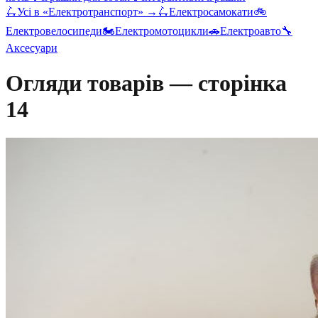
🛴
Усі в «
Електротранспорт
» →
🛴
Електросамокати
🚲
Електровелосипеди
🏍️
Електромотоцикли
🚗
Електроавто
🔧
Аксесуари
Огляди товарів — сторінка
14