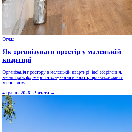
Огляд
Як організувати простір у маленькій
квартирі
Організація простору в маленькій квартирі: ідеї зберігання,
меблі-трансформери та зонування кімнати, щоб зекономити
місце вдома.
4 травня 2026 р.
Читати →