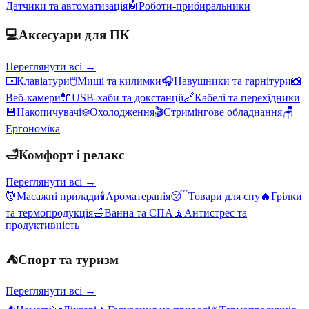
Датчики та автоматизація
🤖
Роботи-прибиральники
💻
Аксесуари для ПК
Переглянути всі →
⌨️
Клавіатури
🖱️
Миші та килимки
🎧
Навушники та гарнітури
📸
Веб-камери
🔌
USB-хаби та докстанції
🔗
Кабелі та перехідники
💾
Накопичувачі
❄️
Охолодження
🎬
Стримінгове обладнання
🪑
Ергономіка
🛁
Комфорт і релакс
Переглянути всі →
💆
Масажні прилади
🕯️
Ароматерапія
😴
Товари для сну
🔥
Грілки
та термопродукція
🛁
Ванна та СПА
🧘
Антистрес та
продуктивність
⛺
Спорт та туризм
Переглянути всі →