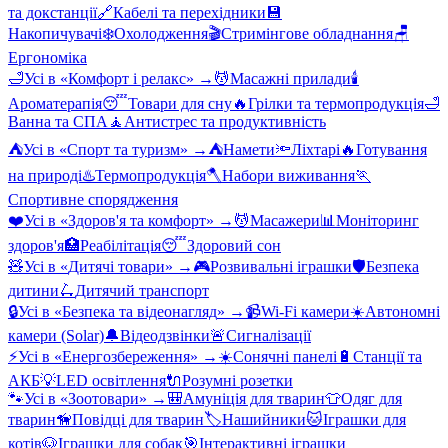
та докстанції
🔗
Кабелі та перехідники
💾
Накопичувачі
❄️
Охолодження
🎬
Стримінгове обладнання
🪑
Ергономіка
🛁
Усі в «
Комфорт і релакс
» →
💆
Масажні прилади
🕯️
Ароматерапія
😴
Товари для сну
🔥
Грілки та термопродукція
🛁
Ванна та СПА
🧘
Антистрес та продуктивність
⛺
Усі в «
Спорт та туризм
» →
⛺
Намети
🔦
Ліхтарі
🔥
Готування
на природі
♨️
Термопродукція
🪓
Набори виживання
🏃
Спортивне спорядження
❤️
Усі в «
Здоров'я та комфорт
» →
💆
Масажери
📊
Моніторинг
здоров'я
🏥
Реабілітація
😴
Здоровий сон
🧸
Усі в «
Дитячі товари
» →
🎮
Розвивальні іграшки
🛡️
Безпека
дитини
🛴
Дитячий транспорт
🔒
Усі в «
Безпека та відеонагляд
» →
📹
Wi-Fi камери
☀️
Автономні
камери (Solar)
🔔
Відеодзвінки
🚨
Сигналізації
⚡
Усі в «
Енергозбереження
» →
☀️
Сонячні панелі
🔋
Станції та
АКБ
💡
LED освітлення
🔌
Розумні розетки
🐾
Усі в «
Зоотовари
» →
🎒
Амуніція для тварин
👕
Одяг для
тварин
🦮
Повідці для тварин
🏷️
Нашийники
🐱
Іграшки для
котів
🐶
Іграшки для собак
🎯
Інтерактивні іграшки