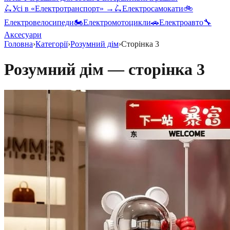
🛴
Усі в «
Електротранспорт
» →
🛴
Електросамокати
🚲
Електровелосипеди
🏍️
Електромотоцикли
🚗
Електроавто
🔧
Аксесуари
Головна
›
Категорії
›
Розумний дім
›
Сторінка
3
Розумний дім
— сторінка
3