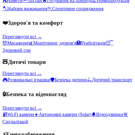
⛺
Намети
🔦
Ліхтарі
🔥
Готування на природі
♨️
Термопродукція
🪓
Набори виживання
🏃
Спортивне спорядження
❤️
Здоров'я та комфорт
Переглянути всі →
💆
Масажери
📊
Моніторинг здоров'я
🏥
Реабілітація
😴
Здоровий сон
🧸
Дитячі товари
Переглянути всі →
🎮
Розвивальні іграшки
🛡️
Безпека дитини
🛴
Дитячий транспорт
🔒
Безпека та відеонагляд
Переглянути всі →
📹
Wi-Fi камери
☀️
Автономні камери (Solar)
🔔
Відеодзвінки
🚨
Сигналізації
⚡
Енергозбереження