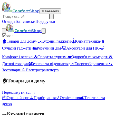
ComfortShop
📂
Каталог
▾
Огляди
Топ-списки
Подарунки
ComfortShop
Мова:
🏠
Товари для дому
›
🍳
Кухонні гаджети
›
🌡️
Кліматтехніка
›
📱
Сучасні гаджети
›
🏡
Розумний дім
›
💻
Аксесуари для ПК
›
🛁
Комфорт і релакс
›
⛺
Спорт та туризм
›
❤️
Здоров'я та комфорт
›
🧸
Дитячі товари
›
🔒
Безпека та відеонагляд
›
⚡
Енергозбереження
›
🐾
Зоотовари
›
🛴
Електротранспорт
›
🏠
Товари для дому
Переглянути всі →
📦
Органайзери
🧹
Прибирання
💡
Освітлення
🛋️
Текстиль та
декор
🍳
Кухонні гаджети