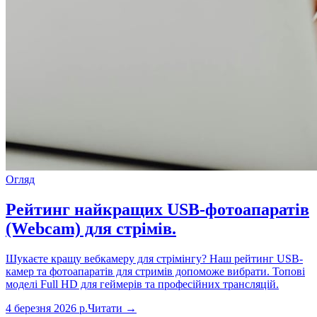
Огляд
Рейтинг найкращих USB-фотоапаратів
(Webcam) для стрімів.
Шукаєте кращу вебкамеру для стрімінгу? Наш рейтинг USB-
камер та фотоапаратів для стримів допоможе вибрати. Топові
моделі Full HD для геймерів та професійних трансляцій.
4 березня 2026 р.
Читати →