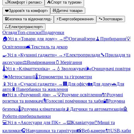
🛁
Комфорт і релакс
›
⛺
Спорт та туризм
›
❤️
Здоров'я та комфорт
›
🧸
Дитячі товари
›
🔒
Безпека та відеонагляд
›
⚡
Енергозбереження
›
🐾
Зоотовари
›
🛴
Електротранспорт
›
Огляди
Топ-списки
Подарунки
🏠
Усі в «
Товари для дому
» →
📦
Органайзери
🧹
Прибирання
💡
Освітлення
🛋️
Текстиль та декор
🍳
Усі в «
Кухонні гаджети
» →
⚡
Електроприлади
🔧
Приладдя та
аксесуари
⚖️
Вимірювання
🫙
Зберігання
🌡️
Усі в «
Кліматтехніка
» →
💧
Зволожувачі
🌬️
Очищувачі повітря
🌤️
Метеостанції
🌡️
Термометри та гігрометри
📱
Усі в «
Сучасні гаджети
» →
🏢
Для офісу
🏡
Для дому
🚗
Для
авто
🔋
Павербанки та живлення
🏡
Усі в «
Розумний дім
» →
💡
Розумне освітлення
🔌
Розумні
розетки та вимикачі
🎙️
Голосові помічники та хаби
🔐
Розумна
безпека
🌡️
Розумна кліматизація
📡
Датчики та автоматизація
🤖
Роботи-прибиральники
💻
Усі в «
Аксесуари для ПК
» →
⌨️
Клавіатури
🖱️
Миші та
килимки
🎧
Навушники та гарнітури
📸
Веб-камери
🔌
USB-хаби