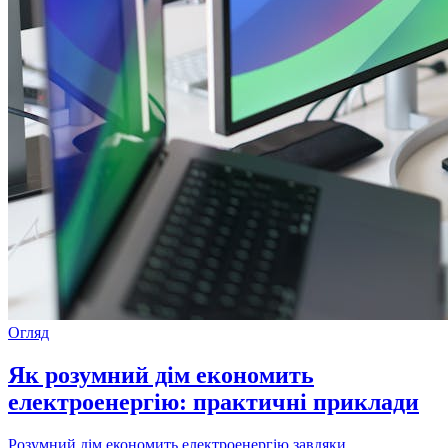
Огляд
Як розумний дім економить
електроенергію: практичні приклади
Розумний дім економить електроенергію завдяки