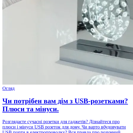
Огляд
Чи потрібен вам дім з USB-розетками?
Плюси та мінуси.
Розглядаєте сучасні розетки для гаджетів? Дізнайтеся про
плюси і мінуси USB розеток для дому. Чи варто вбудовувати
USB порти в електропроводку? Вся правда про розумний