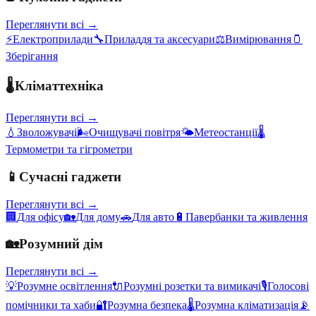
Переглянути всі →
⚡
Електроприлади
🔧
Приладдя та аксесуари
⚖️
Вимірювання
🫙
Зберігання
🌡️
Кліматтехніка
Переглянути всі →
💧
Зволожувачі
🌬️
Очищувачі повітря
🌤️
Метеостанції
🌡️
Термометри та гігрометри
📱
Сучасні гаджети
Переглянути всі →
🏢
Для офісу
🏡
Для дому
🚗
Для авто
🔋
Павербанки та живлення
🏡
Розумний дім
Переглянути всі →
💡
Розумне освітлення
🔌
Розумні розетки та вимикачі
🎙️
Голосові
помічники та хаби
🔐
Розумна безпека
🌡️
Розумна кліматизація
📡