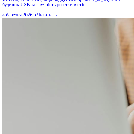
будинок USB та зручність розетки в стіні.
4 березня 2026 р.
Читати →