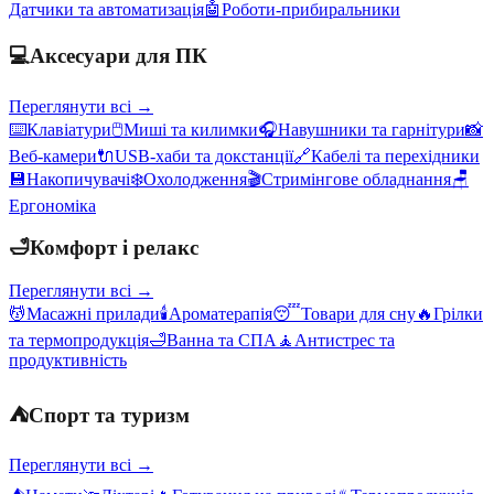
Датчики та автоматизація
🤖
Роботи-прибиральники
💻
Аксесуари для ПК
Переглянути всі →
⌨️
Клавіатури
🖱️
Миші та килимки
🎧
Навушники та гарнітури
📸
Веб-камери
🔌
USB-хаби та докстанції
🔗
Кабелі та перехідники
💾
Накопичувачі
❄️
Охолодження
🎬
Стримінгове обладнання
🪑
Ергономіка
🛁
Комфорт і релакс
Переглянути всі →
💆
Масажні прилади
🕯️
Ароматерапія
😴
Товари для сну
🔥
Грілки
та термопродукція
🛁
Ванна та СПА
🧘
Антистрес та
продуктивність
⛺
Спорт та туризм
Переглянути всі →