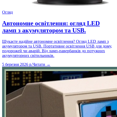
Огляд
Автономне освітлення: огляд LED
ламп з акумулятором та USB.
Шукаєте надійне автономне освітлення? Огляд LED ламп з
акумулятором та USB. Портативне освітлення USB для дому,
подорожей чи аварій. Від ламп-павербанків до потужних
акумуляторних світильників.
5 березня 2026 р.
Читати →