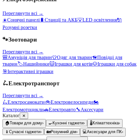
Переглянути всі →
☀️
Сонячні панелі
🔋
Станції та АКБ
💡
LED освітлення
🔌
Розумні розетки
🐾
Зоотовари
Переглянути всі →
🎒
Амуніція для тварин
👕
Одяг для тварин
🦮
Повідці для
тварин
🏷️
Нашийники
🐱
Іграшки для котів
🐶
Іграшки для собак
🎯
Інтерактивні іграшки
🛴
Електротранспорт
Переглянути всі →
🛴
Електросамокати
🚲
Електровелосипеди
🏍️
Електромотоцикли
🚗
Електроавто
🔧
Аксесуари
Каталог
✕
🏠
Товари для дому
›
🍳
Кухонні гаджети
›
🌡️
Кліматтехніка
›
📱
Сучасні гаджети
›
🏡
Розумний дім
›
💻
Аксесуари для ПК
›