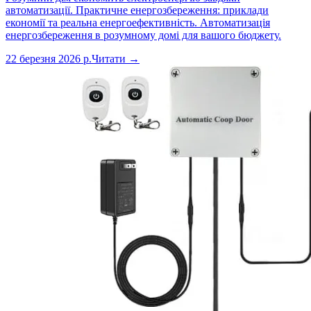
автоматизації. Практичне енергозбереження: приклади
економії та реальна енергоефективність. Автоматизація
енергозбереження в розумному домі для вашого бюджету.
22 березня 2026 р.
Читати →