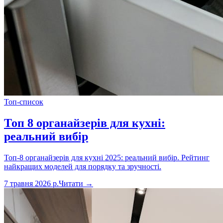
Топ-список
Топ 8 органайзерів для кухні:
реальний вибір
Топ-8 органайзерів для кухні 2025: реальний вибір. Рейтинг
найкращих моделей для порядку та зручності.
7 травня 2026 р.
Читати →