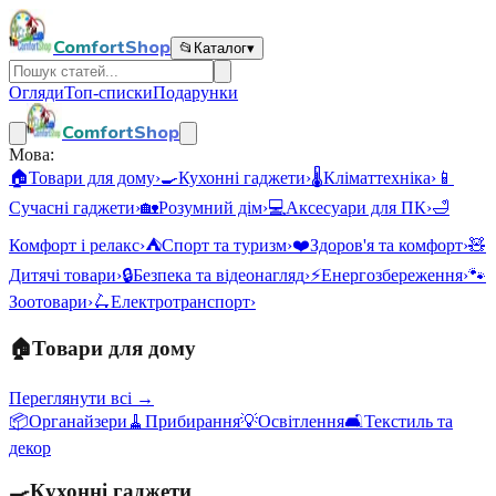
ComfortShop
📂
Каталог
▾
Огляди
Топ-списки
Подарунки
ComfortShop
Мова:
🏠
Товари для дому
›
🍳
Кухонні гаджети
›
🌡️
Кліматтехніка
›
📱
Сучасні гаджети
›
🏡
Розумний дім
›
💻
Аксесуари для ПК
›
🛁
Комфорт і релакс
›
⛺
Спорт та туризм
›
❤️
Здоров'я та комфорт
›
🧸
Дитячі товари
›
🔒
Безпека та відеонагляд
›
⚡
Енергозбереження
›
🐾
Зоотовари
›
🛴
Електротранспорт
›
🏠
Товари для дому
Переглянути всі →
📦
Органайзери
🧹
Прибирання
💡
Освітлення
🛋️
Текстиль та
декор
🍳
Кухонні гаджети