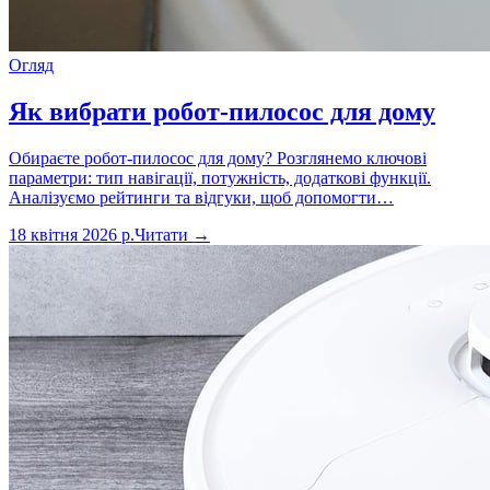
Огляд
Як вибрати робот-пилосос для дому
Обираєте робот-пилосос для дому? Розглянемо ключові
параметри: тип навігації, потужність, додаткові функції.
Аналізуємо рейтинги та відгуки, щоб допомогти…
18 квітня 2026 р.
Читати →