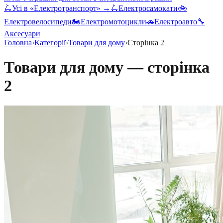
🛴
Усі в «
Електротранспорт
» →
🛴
Електросамокати
🚲
Електровелосипеди
🏍️
Електромотоцикли
🚗
Електроавто
🔧
Аксесуари
Головна
›
Категорії
›
Товари для дому
›
Сторінка
2
Товари для дому
— сторінка
2