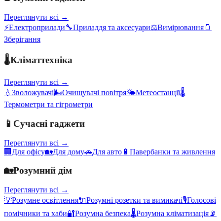
Переглянути всі →
⚡
Електроприлади
🔧
Приладдя та аксесуари
⚖️
Вимірювання
🫙
Зберігання
🌡️
Кліматтехніка
Переглянути всі →
💧
Зволожувачі
🌬️
Очищувачі повітря
🌤️
Метеостанції
🌡️
Термометри та гігрометри
📱
Сучасні гаджети
Переглянути всі →
🏢
Для офісу
🏡
Для дому
🚗
Для авто
🔋
Павербанки та живлення
🏡
Розумний дім
Переглянути всі →
💡
Розумне освітлення
🔌
Розумні розетки та вимикачі
🎙️
Голосові
помічники та хаби
🔐
Розумна безпека
🌡️
Розумна кліматизація
📡