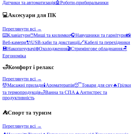
Датчики та автоматизація
🤖
Роботи-прибиральники
💻
Аксесуари для ПК
Переглянути всі →
⌨️
Клавіатури
🖱️
Миші та килимки
🎧
Навушники та гарнітури
📸
Веб-камери
🔌
USB-хаби та докстанції
🔗
Кабелі та перехідники
💾
Накопичувачі
❄️
Охолодження
🎬
Стримінгове обладнання
🪑
Ергономіка
🛁
Комфорт і релакс
Переглянути всі →
💆
Масажні прилади
🕯️
Ароматерапія
😴
Товари для сну
🔥
Грілки
та термопродукція
🛁
Ванна та СПА
🧘
Антистрес та
продуктивність
⛺
Спорт та туризм
Переглянути всі →