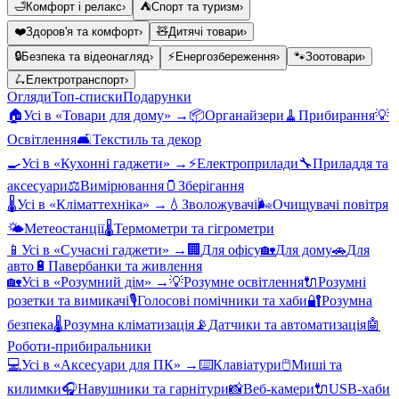
🛁
Комфорт і релакс
›
⛺
Спорт та туризм
›
❤️
Здоров'я та комфорт
›
🧸
Дитячі товари
›
🔒
Безпека та відеонагляд
›
⚡
Енергозбереження
›
🐾
Зоотовари
›
🛴
Електротранспорт
›
Огляди
Топ-списки
Подарунки
🏠
Усі в «
Товари для дому
» →
📦
Органайзери
🧹
Прибирання
💡
Освітлення
🛋️
Текстиль та декор
🍳
Усі в «
Кухонні гаджети
» →
⚡
Електроприлади
🔧
Приладдя та
аксесуари
⚖️
Вимірювання
🫙
Зберігання
🌡️
Усі в «
Кліматтехніка
» →
💧
Зволожувачі
🌬️
Очищувачі повітря
🌤️
Метеостанції
🌡️
Термометри та гігрометри
📱
Усі в «
Сучасні гаджети
» →
🏢
Для офісу
🏡
Для дому
🚗
Для
авто
🔋
Павербанки та живлення
🏡
Усі в «
Розумний дім
» →
💡
Розумне освітлення
🔌
Розумні
розетки та вимикачі
🎙️
Голосові помічники та хаби
🔐
Розумна
безпека
🌡️
Розумна кліматизація
📡
Датчики та автоматизація
🤖
Роботи-прибиральники
💻
Усі в «
Аксесуари для ПК
» →
⌨️
Клавіатури
🖱️
Миші та
килимки
🎧
Навушники та гарнітури
📸
Веб-камери
🔌
USB-хаби