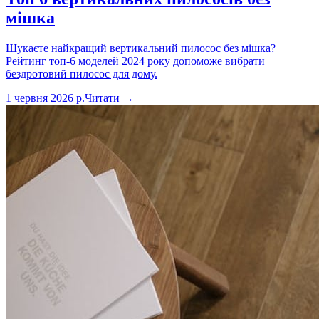
мішка
Шукаєте найкращий вертикальний пилосос без мішка?
Рейтинг топ-6 моделей 2024 року допоможе вибрати
бездротовий пилосос для дому.
1 червня 2026 р.
Читати →