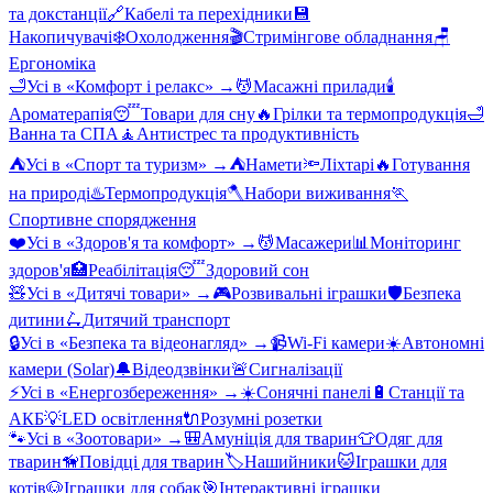
та докстанції
🔗
Кабелі та перехідники
💾
Накопичувачі
❄️
Охолодження
🎬
Стримінгове обладнання
🪑
Ергономіка
🛁
Усі в «
Комфорт і релакс
» →
💆
Масажні прилади
🕯️
Ароматерапія
😴
Товари для сну
🔥
Грілки та термопродукція
🛁
Ванна та СПА
🧘
Антистрес та продуктивність
⛺
Усі в «
Спорт та туризм
» →
⛺
Намети
🔦
Ліхтарі
🔥
Готування
на природі
♨️
Термопродукція
🪓
Набори виживання
🏃
Спортивне спорядження
❤️
Усі в «
Здоров'я та комфорт
» →
💆
Масажери
📊
Моніторинг
здоров'я
🏥
Реабілітація
😴
Здоровий сон
🧸
Усі в «
Дитячі товари
» →
🎮
Розвивальні іграшки
🛡️
Безпека
дитини
🛴
Дитячий транспорт
🔒
Усі в «
Безпека та відеонагляд
» →
📹
Wi-Fi камери
☀️
Автономні
камери (Solar)
🔔
Відеодзвінки
🚨
Сигналізації
⚡
Усі в «
Енергозбереження
» →
☀️
Сонячні панелі
🔋
Станції та
АКБ
💡
LED освітлення
🔌
Розумні розетки
🐾
Усі в «
Зоотовари
» →
🎒
Амуніція для тварин
👕
Одяг для
тварин
🦮
Повідці для тварин
🏷️
Нашийники
🐱
Іграшки для
котів
🐶
Іграшки для собак
🎯
Інтерактивні іграшки