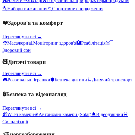
⛺
Намети
🔦
Ліхтарі
🔥
Готування на природі
♨️
Термопродукція
🪓
Набори виживання
🏃
Спортивне спорядження
❤️
Здоров'я та комфорт
Переглянути всі →
💆
Масажери
📊
Моніторинг здоров'я
🏥
Реабілітація
😴
Здоровий сон
🧸
Дитячі товари
Переглянути всі →
🎮
Розвивальні іграшки
🛡️
Безпека дитини
🛴
Дитячий транспорт
🔒
Безпека та відеонагляд
Переглянути всі →
📹
Wi-Fi камери
☀️
Автономні камери (Solar)
🔔
Відеодзвінки
🚨
Сигналізації
⚡
Енергозбереження