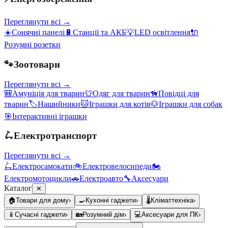
Переглянути всі →
☀️
Сонячні панелі
🔋
Станції та АКБ
💡
LED освітлення
🔌
Розумні розетки
🐾
Зоотовари
Переглянути всі →
🎒
Амуніція для тварин
👕
Одяг для тварин
🦮
Повідці для
тварин
🏷️
Нашийники
🐱
Іграшки для котів
🐶
Іграшки для собак
🎯
Інтерактивні іграшки
🛴
Електротранспорт
Переглянути всі →
🛴
Електросамокати
🚲
Електровелосипеди
🏍️
Електромотоцикли
🚗
Електроавто
🔧
Аксесуари
Каталог
✕
🏠
Товари для дому
›
🍳
Кухонні гаджети
›
🌡️
Кліматтехніка
›
📱
Сучасні гаджети
›
🏡
Розумний дім
›
💻
Аксесуари для ПК
›