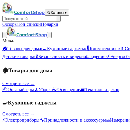
ComfortShop
📂
Каталог
▾
Обзоры
Топ-списки
Подарки
ComfortShop
Мова:
🏠
Товары для дома
›
🍳
Кухонные гаджеты
›
🌡️
Климатехника
›
📱
Со
Детские товары
›
🔒
Безопасность и видеонаблюдение
›
⚡
Энергосб
🏠
Товары для дома
Смотреть все →
📦
Органайзеры
🧹
Уборка
💡
Освещение
🛋️
Текстиль и декор
🍳
Кухонные гаджеты
Смотреть все →
⚡
Электроприборы
🔧
Принадлежности и аксессуары
⚖️
Измерени