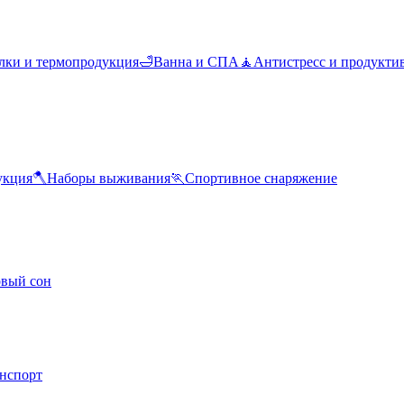
лки и термопродукция
🛁
Ванна и СПА
🧘
Антистресс и продукти
укция
🪓
Наборы выживания
🏃
Спортивное снаряжение
овый сон
анспорт