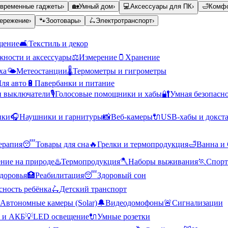
временные гаджеты
›
🏡
Умный дом
›
💻
Аксессуары для ПК
›
🛁
Комфо
ережение
›
🐾
Зоотовары
›
🛴
Электротранспорт
›
щение
🛋️
Текстиль и декор
ности и аксессуары
⚖️
Измерение
🫙
Хранение
ха
🌤️
Метеостанции
🌡️
Термометры и гигрометры
ля авто
🔋
Павербанки и питание
и выключатели
🎙️
Голосовые помощники и хабы
🔐
Умная безопасн
ики
🎧
Наушники и гарнитуры
📸
Веб-камеры
🔌
USB-хабы и докст
ерапия
😴
Товары для сна
🔥
Грелки и термопродукция
🛁
Ванна и
ние на природе
♨️
Термопродукция
🪓
Наборы выживания
🏃
Спорт
доровья
🏥
Реабилитация
😴
Здоровый сон
сность ребёнка
🛴
Детский транспорт
Автономные камеры (Solar)
🔔
Видеодомофоны
🚨
Сигнализации
 и АКБ
💡
LED освещение
🔌
Умные розетки