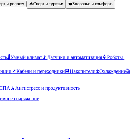
рт и релакс
›
⛺
Спорт и туризм
›
❤️
Здоровье и комфорт
›
ость
🌡️
Умный климат
📡
Датчики и автоматизация
🤖
Роботы-
анции
🔗
Кабели и переходники
💾
Накопители
❄️
Охлаждение
🎬
 СПА
🧘
Антистресс и продуктивность
ивное снаряжение