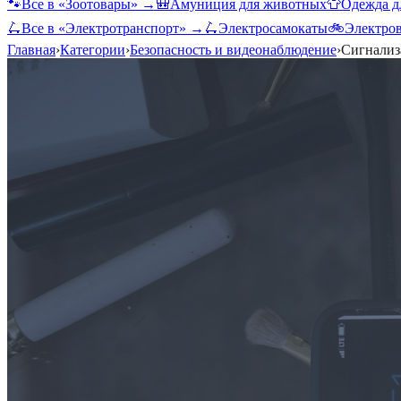
🐾
Все в «
Зоотовары
» →
🎒
Амуниция для животных
👕
Одежда д
🛴
Все в «
Электротранспорт
» →
🛴
Электросамокаты
🚲
Электро
Главная
›
Категории
›
Безопасность и видеонаблюдение
›
Сигнализ