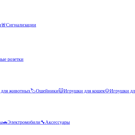
ы
🚨
Сигнализации
ые розетки
 для животных
🏷️
Ошейники
🐱
Игрушки для кошек
🐶
Игрушки дл
лы
🚗
Электромобили
🔧
Аксессуары