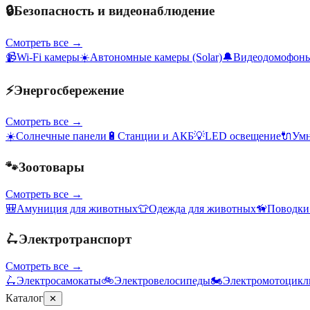
🔒
Безопасность и видеонаблюдение
Смотреть все →
📹
Wi-Fi камеры
☀️
Автономные камеры (Solar)
🔔
Видеодомофон
⚡
Энергосбережение
Смотреть все →
☀️
Солнечные панели
🔋
Станции и АКБ
💡
LED освещение
🔌
Умн
🐾
Зоотовары
Смотреть все →
🎒
Амуниция для животных
👕
Одежда для животных
🦮
Поводки
🛴
Электротранспорт
Смотреть все →
🛴
Электросамокаты
🚲
Электровелосипеды
🏍️
Электромотоцик
Каталог
✕