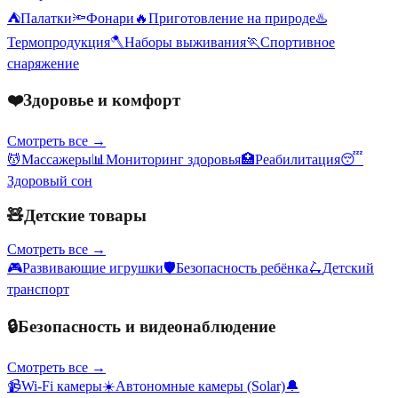
⛺
Палатки
🔦
Фонари
🔥
Приготовление на природе
♨️
Термопродукция
🪓
Наборы выживания
🏃
Спортивное
снаряжение
❤️
Здоровье и комфорт
Смотреть все →
💆
Массажеры
📊
Мониторинг здоровья
🏥
Реабилитация
😴
Здоровый сон
🧸
Детские товары
Смотреть все →
🎮
Развивающие игрушки
🛡️
Безопасность ребёнка
🛴
Детский
транспорт
🔒
Безопасность и видеонаблюдение
Смотреть все →
📹
Wi-Fi камеры
☀️
Автономные камеры (Solar)
🔔