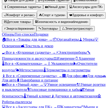
🏠
Товары для дома
›
🍳
Кухонные гаджеты
›
🌡️
Климатехника
›
📱
Современные гаджеты
›
🏡
Умный дом
›
💻
Аксессуары для ПК
›
🛁
Комфорт и релакс
›
⛺
Спорт и туризм
›
❤️
Здоровье и комфорт
›
🧸
Детские товары
›
🔒
Безопасность и видеонаблюдение
›
⚡
Энергосбережение
›
🐾
Зоотовары
›
🛴
Электротранспорт
›
Обзоры
Топ-списки
Подарки
🏠
Все в «
Товары для дома
» →
📦
Органайзеры
🧹
Уборка
💡
Освещение
🛋️
Текстиль и декор
🍳
Все в «
Кухонные гаджеты
» →
⚡
Электроприборы
🔧
Принадлежности и аксессуары
⚖️
Измерение
🫙
Хранение
🌡️
Все в «
Климатехника
» →
💧
Увлажнители
🌬️
Очистители
воздуха
🌤️
Метеостанции
🌡️
Термометры и гигрометры
📱
Все в «
Современные гаджеты
» →
🏢
Для офиса
🏡
Для дома
🚗
Для авто
🔋
Павербанки и питание
🏡
Все в «
Умный дом
» →
💡
Умное освещение
🔌
Умные розетки
и выключатели
🎙️
Голосовые помощники и хабы
🔐
Умная
безопасность
🌡️
Умный климат
📡
Датчики и автоматизация
🤖
Роботы-пылесосы
💻
Все в «
Аксессуары для ПК
» →
⌨️
Клавиатуры
🖱️
Мыши и