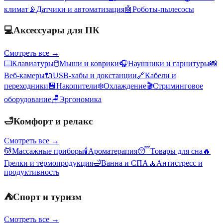
климат
📡
Датчики и автоматизация
🤖
Роботы-пылесосы
💻
Аксессуары для ПК
Смотреть все →
⌨️
Клавиатуры
🖱️
Мыши и коврики
🎧
Наушники и гарнитуры
📸
Веб-камеры
🔌
USB-хабы и докстанции
🔗
Кабели и
переходники
💾
Накопители
❄️
Охлаждение
🎬
Стриминговое
оборудование
🪑
Эргономика
🛁
Комфорт и релакс
Смотреть все →
💆
Массажные приборы
🕯️
Ароматерапия
😴
Товары для сна
🔥
Грелки и термопродукция
🛁
Ванна и СПА
🧘
Антистресс и
продуктивность
⛺
Спорт и туризм
Смотреть все →