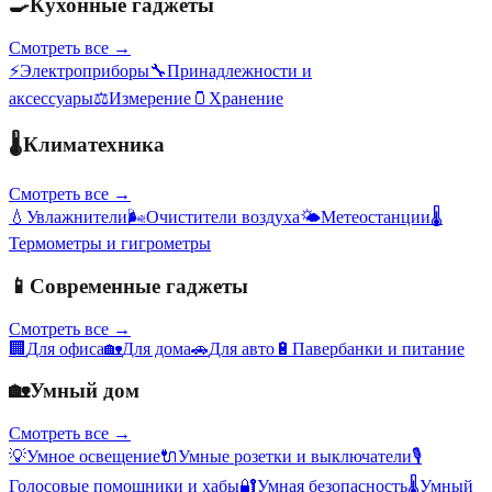
🍳
Кухонные гаджеты
Смотреть все →
⚡
Электроприборы
🔧
Принадлежности и
аксессуары
⚖️
Измерение
🫙
Хранение
🌡️
Климатехника
Смотреть все →
💧
Увлажнители
🌬️
Очистители воздуха
🌤️
Метеостанции
🌡️
Термометры и гигрометры
📱
Современные гаджеты
Смотреть все →
🏢
Для офиса
🏡
Для дома
🚗
Для авто
🔋
Павербанки и питание
🏡
Умный дом
Смотреть все →
💡
Умное освещение
🔌
Умные розетки и выключатели
🎙️
Голосовые помощники и хабы
🔐
Умная безопасность
🌡️
Умный