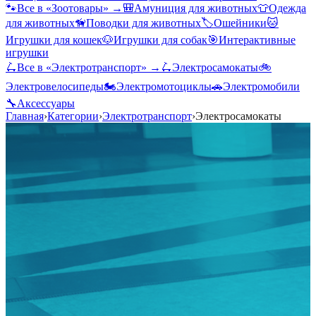
🐾
Все в «
Зоотовары
» →
🎒
Амуниция для животных
👕
Одежда
для животных
🦮
Поводки для животных
🏷️
Ошейники
🐱
Игрушки для кошек
🐶
Игрушки для собак
🎯
Интерактивные
игрушки
🛴
Все в «
Электротранспорт
» →
🛴
Электросамокаты
🚲
Электровелосипеды
🏍️
Электромотоциклы
🚗
Электромобили
🔧
Аксессуары
Главная
›
Категории
›
Электротранспорт
›
Электросамокаты