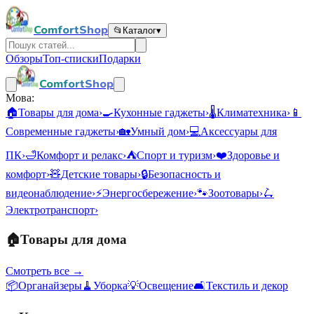
ComfortShop
📂
Каталог
▾
Обзоры
Топ-списки
Подарки
ComfortShop
Мова:
🏠
Товары для дома
›
🍳
Кухонные гаджеты
›
🌡️
Климатехника
›
📱
Современные гаджеты
›
🏡
Умный дом
›
💻
Аксессуары для
ПК
›
🛁
Комфорт и релакс
›
⛺
Спорт и туризм
›
❤️
Здоровье и
комфорт
›
🧸
Детские товары
›
🔒
Безопасность и
видеонаблюдение
›
⚡
Энергосбережение
›
🐾
Зоотовары
›
🛴
Электротранспорт
›
🏠
Товары для дома
Смотреть все →
📦
Органайзеры
🧹
Уборка
💡
Освещение
🛋️
Текстиль и декор