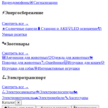
Видеодомофоны
🚨
Сигнализации
⚡
Энергосбережение
Смотреть все →
☀️
Солнечные панели
🔋
Станции и АКБ
💡
LED освещение
🔌
Умные розетки
🐾
Зоотовары
Смотреть все →
🎒
Амуниция для животных
👕
Одежда для животных
🦮
Поводки для животных
🏷️
Ошейники
🐱
Игрушки для кошек
🐶
Игрушки для собак
🎯
Интерактивные игрушки
🛴
Электротранспорт
Смотреть все →
🛴
Электросамокаты
🚲
Электровелосипеды
🏍️
Электромотоциклы
🚗
Электромобили
🔧
Аксессуары
Каталог
✕