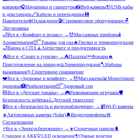
коврики
🎧
Наушники и гарнитуры
📸
Веб-камеры
🔌
USB-хабы
и докстанции
🔗
Кабели и переходники
💾
Накопители
❄️
Охлаждение
🎬
Стриминговое оборудование
🪑
Эргономика
🛁
Все в «
Комфорт и релакс
» →
💆
Массажные приборы
🕯️
Ароматерапия
😴
Товары для сна
🔥
Грелки и термопродукция
🛁
Ванна и СПА
🧘
Антистресс и продуктивность
⛺
Все в «
Спорт и туризм
» →
⛺
Палатки
🔦
Фонари
🔥
Приготовление на природе
♨️
Термопродукция
🪓
Наборы
выживания
🏃
Спортивное снаряжение
❤️
Все в «
Здоровье и комфорт
» →
💆
Массажеры
📊
Мониторинг
здоровья
🏥
Реабилитация
😴
Здоровый сон
🧸
Все в «
Детские товары
» →
🎮
Развивающие игрушки
🛡️
Безопасность ребёнка
🛴
Детский транспорт
🔒
Все в «
Безопасность и видеонаблюдение
» →
📹
Wi-Fi камеры
☀️
Автономные камеры (Solar)
🔔
Видеодомофоны
🚨
Сигнализации
⚡
Все в «
Энергосбережение
» →
☀️
Солнечные панели
🔋
Станции и АКБ
💡
LED освещение
🔌
Умные розетки