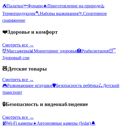
⛺
Палатки
🔦
Фонари
🔥
Приготовление на природе
♨️
Термопродукция
🪓
Наборы выживания
🏃
Спортивное
снаряжение
❤️
Здоровье и комфорт
Смотреть все →
💆
Массажеры
📊
Мониторинг здоровья
🏥
Реабилитация
😴
Здоровый сон
🧸
Детские товары
Смотреть все →
🎮
Развивающие игрушки
🛡️
Безопасность ребёнка
🛴
Детский
транспорт
🔒
Безопасность и видеонаблюдение
Смотреть все →
📹
Wi-Fi камеры
☀️
Автономные камеры (Solar)
🔔