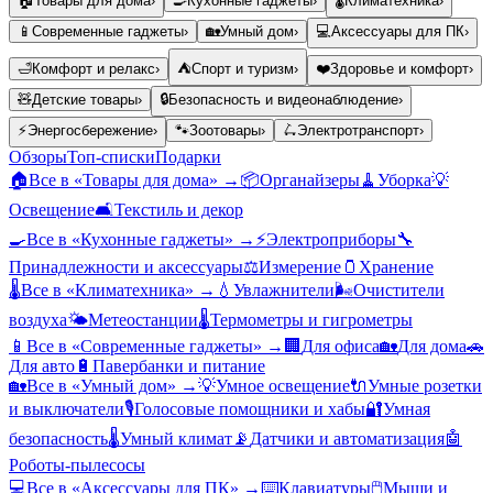
🏠
Товары для дома
›
🍳
Кухонные гаджеты
›
🌡️
Климатехника
›
📱
Современные гаджеты
›
🏡
Умный дом
›
💻
Аксессуары для ПК
›
🛁
Комфорт и релакс
›
⛺
Спорт и туризм
›
❤️
Здоровье и комфорт
›
🧸
Детские товары
›
🔒
Безопасность и видеонаблюдение
›
⚡
Энергосбережение
›
🐾
Зоотовары
›
🛴
Электротранспорт
›
Обзоры
Топ-списки
Подарки
🏠
Все в «
Товары для дома
» →
📦
Органайзеры
🧹
Уборка
💡
Освещение
🛋️
Текстиль и декор
🍳
Все в «
Кухонные гаджеты
» →
⚡
Электроприборы
🔧
Принадлежности и аксессуары
⚖️
Измерение
🫙
Хранение
🌡️
Все в «
Климатехника
» →
💧
Увлажнители
🌬️
Очистители
воздуха
🌤️
Метеостанции
🌡️
Термометры и гигрометры
📱
Все в «
Современные гаджеты
» →
🏢
Для офиса
🏡
Для дома
🚗
Для авто
🔋
Павербанки и питание
🏡
Все в «
Умный дом
» →
💡
Умное освещение
🔌
Умные розетки
и выключатели
🎙️
Голосовые помощники и хабы
🔐
Умная
безопасность
🌡️
Умный климат
📡
Датчики и автоматизация
🤖
Роботы-пылесосы
💻
Все в «
Аксессуары для ПК
» →
⌨️
Клавиатуры
🖱️
Мыши и