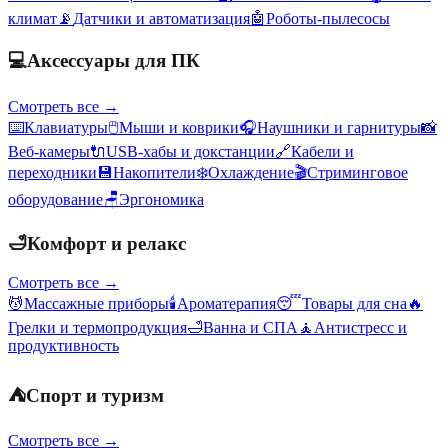
климат
📡
Датчики и автоматизация
🤖
Роботы-пылесосы
💻
Аксессуары для ПК
Смотреть все →
⌨️
Клавиатуры
🖱️
Мыши и коврики
🎧
Наушники и гарнитуры
📸
Веб-камеры
🔌
USB-хабы и докстанции
🔗
Кабели и
переходники
💾
Накопители
❄️
Охлаждение
🎬
Стриминговое
оборудование
🪑
Эргономика
🛁
Комфорт и релакс
Смотреть все →
💆
Массажные приборы
🕯️
Ароматерапия
😴
Товары для сна
🔥
Грелки и термопродукция
🛁
Ванна и СПА
🧘
Антистресс и
продуктивность
⛺
Спорт и туризм
Смотреть все →