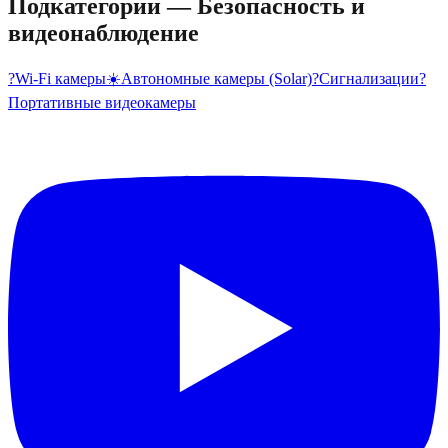
Подкатегории
—
Безопасность и
видеонаблюдение
?
Wi-Fi камеры
☀️
Автономные камеры (Solar)
?
Сигнализации
?
Портативные видеокамеры