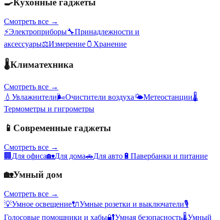
🍳
Кухонные гаджеты
Смотреть все →
⚡
Электроприборы
🔧
Принадлежности и
аксессуары
⚖️
Измерение
🫙
Хранение
🌡️
Климатехника
Смотреть все →
💧
Увлажнители
🌬️
Очистители воздуха
🌤️
Метеостанции
🌡️
Термометры и гигрометры
📱
Современные гаджеты
Смотреть все →
🏢
Для офиса
🏡
Для дома
🚗
Для авто
🔋
Павербанки и питание
🏡
Умный дом
Смотреть все →
💡
Умное освещение
🔌
Умные розетки и выключатели
🎙️
Голосовые помощники и хабы
🔐
Умная безопасность
🌡️
Умный