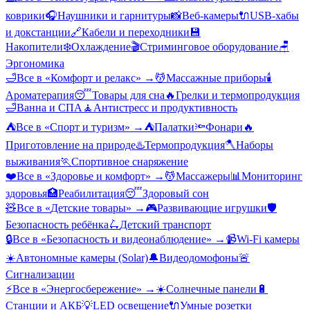
коврики
🎧
Наушники и гарнитуры
📸
Веб-камеры
🔌
USB-хабы
и докстанции
🔗
Кабели и переходники
💾
Накопители
❄️
Охлаждение
🎬
Стриминговое оборудование
🪑
Эргономика
🛁
Все в «
Комфорт и релакс
» →
💆
Массажные приборы
🕯️
Ароматерапия
😴
Товары для сна
🔥
Грелки и термопродукция
🛁
Ванна и СПА
🧘
Антистресс и продуктивность
⛺
Все в «
Спорт и туризм
» →
⛺
Палатки
🔦
Фонари
🔥
Приготовление на природе
♨️
Термопродукция
🪓
Наборы
выживания
🏃
Спортивное снаряжение
❤️
Все в «
Здоровье и комфорт
» →
💆
Массажеры
📊
Мониторинг
здоровья
🏥
Реабилитация
😴
Здоровый сон
🧸
Все в «
Детские товары
» →
🎮
Развивающие игрушки
🛡️
Безопасность ребёнка
🛴
Детский транспорт
🔒
Все в «
Безопасность и видеонаблюдение
» →
📹
Wi-Fi камеры
☀️
Автономные камеры (Solar)
🔔
Видеодомофоны
🚨
Сигнализации
⚡
Все в «
Энергосбережение
» →
☀️
Солнечные панели
🔋
Станции и АКБ
💡
LED освещение
🔌
Умные розетки