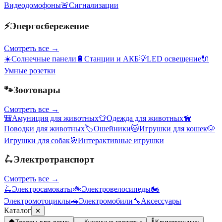
Видеодомофоны
🚨
Сигнализации
⚡
Энергосбережение
Смотреть все →
☀️
Солнечные панели
🔋
Станции и АКБ
💡
LED освещение
🔌
Умные розетки
🐾
Зоотовары
Смотреть все →
🎒
Амуниция для животных
👕
Одежда для животных
🦮
Поводки для животных
🏷️
Ошейники
🐱
Игрушки для кошек
🐶
Игрушки для собак
🎯
Интерактивные игрушки
🛴
Электротранспорт
Смотреть все →
🛴
Электросамокаты
🚲
Электровелосипеды
🏍️
Электромотоциклы
🚗
Электромобили
🔧
Аксессуары
Каталог
✕