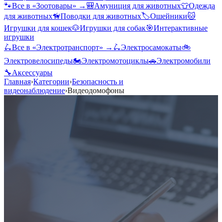
🐾
Все в «
Зоотовары
» →
🎒
Амуниция для животных
👕
Одежда
для животных
🦮
Поводки для животных
🏷️
Ошейники
🐱
Игрушки для кошек
🐶
Игрушки для собак
🎯
Интерактивные
игрушки
🛴
Все в «
Электротранспорт
» →
🛴
Электросамокаты
🚲
Электровелосипеды
🏍️
Электромотоциклы
🚗
Электромобили
🔧
Аксессуары
Главная
›
Категории
›
Безопасность и
видеонаблюдение
›
Видеодомофоны