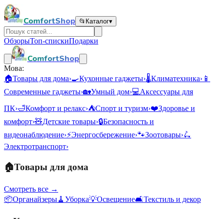
ComfortShop
📂
Каталог
▾
Обзоры
Топ-списки
Подарки
ComfortShop
Мова:
🏠
Товары для дома
›
🍳
Кухонные гаджеты
›
🌡️
Климатехника
›
📱
Современные гаджеты
›
🏡
Умный дом
›
💻
Аксессуары для
ПК
›
🛁
Комфорт и релакс
›
⛺
Спорт и туризм
›
❤️
Здоровье и
комфорт
›
🧸
Детские товары
›
🔒
Безопасность и
видеонаблюдение
›
⚡
Энергосбережение
›
🐾
Зоотовары
›
🛴
Электротранспорт
›
🏠
Товары для дома
Смотреть все →
📦
Органайзеры
🧹
Уборка
💡
Освещение
🛋️
Текстиль и декор