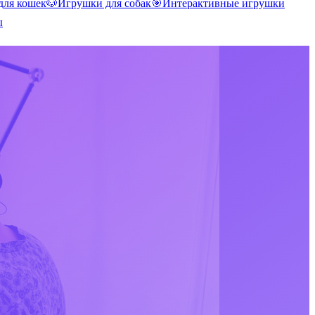
для кошек
🐶
Игрушки для собак
🎯
Интерактивные игрушки
ы