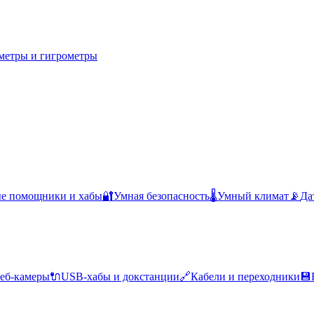
метры и гигрометры
ые помощники и хабы
🔐
Умная безопасность
🌡️
Умный климат
📡
Да
еб-камеры
🔌
USB-хабы и докстанции
🔗
Кабели и переходники
💾