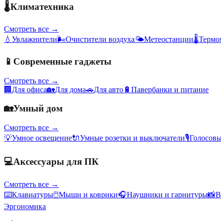
🌡️
Климатехника
Смотреть все →
💧
Увлажнители
🌬️
Очистители воздуха
🌤️
Метеостанции
🌡️
Термо
📱
Современные гаджеты
Смотреть все →
🏢
Для офиса
🏡
Для дома
🚗
Для авто
🔋
Павербанки и питание
🏡
Умный дом
Смотреть все →
💡
Умное освещение
🔌
Умные розетки и выключатели
🎙️
Голосов
💻
Аксессуары для ПК
Смотреть все →
⌨️
Клавиатуры
🖱️
Мыши и коврики
🎧
Наушники и гарнитуры
📸
В
Эргономика