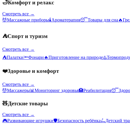
🛁
Комфорт и релакс
Смотреть все →
💆
Массажные приборы
🕯️
Ароматерапия
😴
Товары для сна
🔥
Гре
⛺
Спорт и туризм
Смотреть все →
⛺
Палатки
🔦
Фонари
🔥
Приготовление на природе
♨️
Термопрод
❤️
Здоровье и комфорт
Смотреть все →
💆
Массажеры
📊
Мониторинг здоровья
🏥
Реабилитация
😴
Здор
🧸
Детские товары
Смотреть все →
🎮
Развивающие игрушки
🛡️
Безопасность ребёнка
🛴
Детский тр