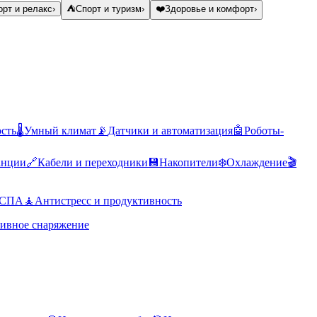
рт и релакс
›
⛺
Спорт и туризм
›
❤️
Здоровье и комфорт
›
ость
🌡️
Умный климат
📡
Датчики и автоматизация
🤖
Роботы-
анции
🔗
Кабели и переходники
💾
Накопители
❄️
Охлаждение
🎬
 СПА
🧘
Антистресс и продуктивность
ивное снаряжение