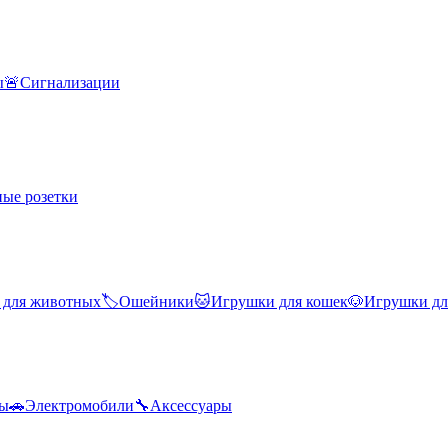
ы
🚨
Сигнализации
ые розетки
 для животных
🏷️
Ошейники
🐱
Игрушки для кошек
🐶
Игрушки дл
лы
🚗
Электромобили
🔧
Аксессуары