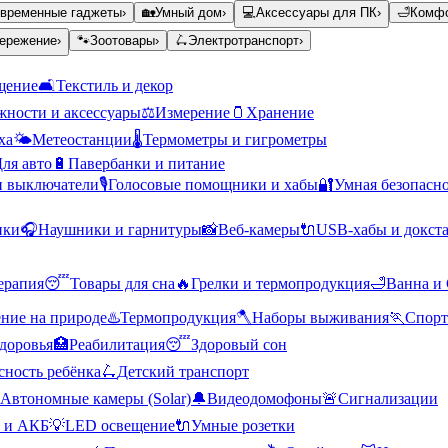
временные гаджеты
›
🏡
Умный дом
›
💻
Аксессуары для ПК
›
🛁
Комфо
ережение
›
🐾
Зоотовары
›
🛴
Электротранспорт
›
щение
🛋️
Текстиль и декор
ности и аксессуары
⚖️
Измерение
🫙
Хранение
ха
🌤️
Метеостанции
🌡️
Термометры и гигрометры
ля авто
🔋
Павербанки и питание
и выключатели
🎙️
Голосовые помощники и хабы
🔐
Умная безопасн
ики
🎧
Наушники и гарнитуры
📸
Веб-камеры
🔌
USB-хабы и докст
ерапия
😴
Товары для сна
🔥
Грелки и термопродукция
🛁
Ванна и
ние на природе
♨️
Термопродукция
🪓
Наборы выживания
🏃
Спорт
доровья
🏥
Реабилитация
😴
Здоровый сон
сность ребёнка
🛴
Детский транспорт
Автономные камеры (Solar)
🔔
Видеодомофоны
🚨
Сигнализации
 и АКБ
💡
LED освещение
🔌
Умные розетки