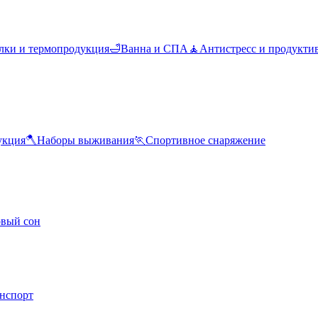
лки и термопродукция
🛁
Ванна и СПА
🧘
Антистресс и продукти
укция
🪓
Наборы выживания
🏃
Спортивное снаряжение
овый сон
анспорт