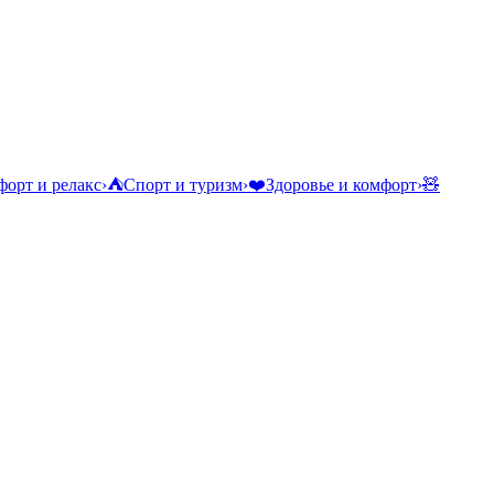
орт и релакс
›
⛺
Спорт и туризм
›
❤️
Здоровье и комфорт
›
🧸