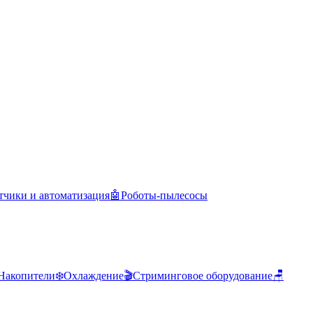
тчики и автоматизация
🤖
Роботы-пылесосы
Накопители
❄️
Охлаждение
🎬
Стриминговое оборудование
🪑