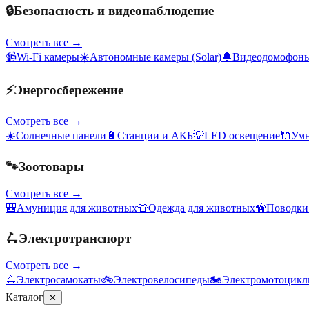
🔒
Безопасность и видеонаблюдение
Смотреть все →
📹
Wi-Fi камеры
☀️
Автономные камеры (Solar)
🔔
Видеодомофон
⚡
Энергосбережение
Смотреть все →
☀️
Солнечные панели
🔋
Станции и АКБ
💡
LED освещение
🔌
Умн
🐾
Зоотовары
Смотреть все →
🎒
Амуниция для животных
👕
Одежда для животных
🦮
Поводки
🛴
Электротранспорт
Смотреть все →
🛴
Электросамокаты
🚲
Электровелосипеды
🏍️
Электромотоцик
Каталог
✕