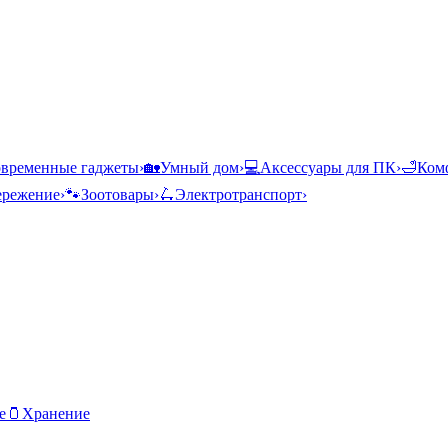
временные гаджеты
›
🏡
Умный дом
›
💻
Аксессуары для ПК
›
🛁
Комф
ережение
›
🐾
Зоотовары
›
🛴
Электротранспорт
›
е
🫙
Хранение