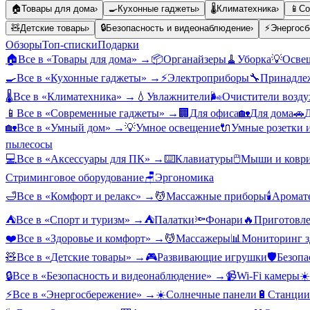
🏠
Товары для дома
›
🍳
Кухонные гаджеты
›
🌡️
Климатехника
›
📱
Со
🧸
Детские товары
›
🔒
Безопасность и видеонаблюдение
›
⚡
Энергосб
Обзоры
Топ-списки
Подарки
🏠
Все в «
Товары для дома
» →
📦
Органайзеры
🧹
Уборка
💡
Осве
🍳
Все в «
Кухонные гаджеты
» →
⚡
Электроприборы
🔧
Принадлеж
🌡️
Все в «
Климатехника
» →
💧
Увлажнители
🌬️
Очистители возду
📱
Все в «
Современные гаджеты
» →
🏢
Для офиса
🏡
Для дома
🚗
Д
🏡
Все в «
Умный дом
» →
💡
Умное освещение
🔌
Умные розетки 
пылесосы
💻
Все в «
Аксессуары для ПК
» →
⌨️
Клавиатуры
🖱️
Мыши и ковр
Стриминговое оборудование
🪑
Эргономика
🛁
Все в «
Комфорт и релакс
» →
💆
Массажные приборы
🕯️
Аромат
⛺
Все в «
Спорт и туризм
» →
⛺
Палатки
🔦
Фонари
🔥
Приготовле
❤️
Все в «
Здоровье и комфорт
» →
💆
Массажеры
📊
Мониторинг з
🧸
Все в «
Детские товары
» →
🎮
Развивающие игрушки
🛡️
Безопа
🔒
Все в «
Безопасность и видеонаблюдение
» →
📹
Wi-Fi камеры
☀️
⚡
Все в «
Энергосбережение
» →
☀️
Солнечные панели
🔋
Станции