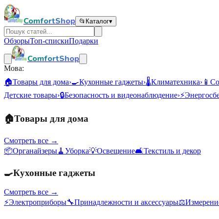
ComfortShop
📂
Каталог
▾
Обзоры
Топ-списки
Подарки
ComfortShop
Мова:
🏠
Товары для дома
›
🍳
Кухонные гаджеты
›
🌡️
Климатехника
›
📱
Со
Детские товары
›
🔒
Безопасность и видеонаблюдение
›
⚡
Энергосб
🏠
Товары для дома
Смотреть все →
📦
Органайзеры
🧹
Уборка
💡
Освещение
🛋️
Текстиль и декор
🍳
Кухонные гаджеты
Смотреть все →
⚡
Электроприборы
🔧
Принадлежности и аксессуары
⚖️
Измерени