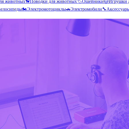
ля животных
🦮
Поводки для животных
🏷️
Ошейники
🐱
Игрушки 
велосипеды
🏍️
Электромотоциклы
🚗
Электромобили
🔧
Аксессуар