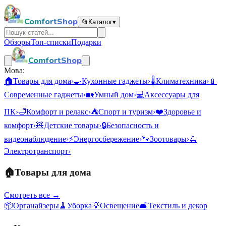
ComfortShop
📂
Каталог
▾
Обзоры
Топ-списки
Подарки
ComfortShop
Мова:
🏠
Товары для дома
›
🍳
Кухонные гаджеты
›
🌡️
Климатехника
›
📱
Современные гаджеты
›
🏡
Умный дом
›
💻
Аксессуары для
ПК
›
🛁
Комфорт и релакс
›
⛺
Спорт и туризм
›
❤️
Здоровье и
комфорт
›
🧸
Детские товары
›
🔒
Безопасность и
видеонаблюдение
›
⚡
Энергосбережение
›
🐾
Зоотовары
›
🛴
Электротранспорт
›
🏠
Товары для дома
Смотреть все →
📦
Органайзеры
🧹
Уборка
💡
Освещение
🛋️
Текстиль и декор