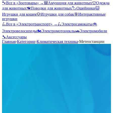
🐾
Все в «
Зоотовары
» →
🎒
Амуниция для животных
👕
Одежда
для животных
🦮
Поводки для животных
🏷️
Ошейники
🐱
Игрушки для кошек
🐶
Игрушки для собак
🎯
Интерактивные
игрушки
🛴
Все в «
Электротранспорт
» →
🛴
Электросамокаты
🚲
Электровелосипеды
🏍️
Электромотоциклы
🚗
Электромобили
🔧
Аксессуары
Главная
›
Категории
›
Климатическая техника
›
Метеостанции