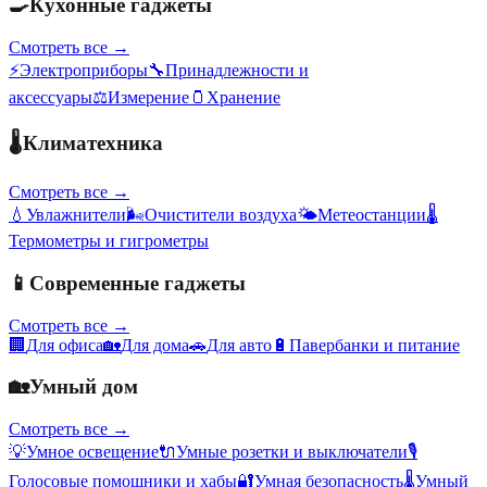
🍳
Кухонные гаджеты
Смотреть все →
⚡
Электроприборы
🔧
Принадлежности и
аксессуары
⚖️
Измерение
🫙
Хранение
🌡️
Климатехника
Смотреть все →
💧
Увлажнители
🌬️
Очистители воздуха
🌤️
Метеостанции
🌡️
Термометры и гигрометры
📱
Современные гаджеты
Смотреть все →
🏢
Для офиса
🏡
Для дома
🚗
Для авто
🔋
Павербанки и питание
🏡
Умный дом
Смотреть все →
💡
Умное освещение
🔌
Умные розетки и выключатели
🎙️
Голосовые помощники и хабы
🔐
Умная безопасность
🌡️
Умный