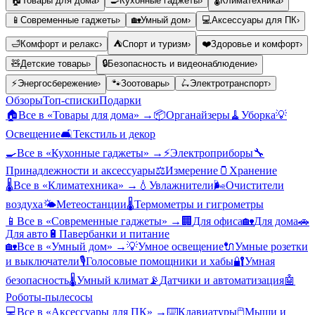
🏠
Товары для дома
›
🍳
Кухонные гаджеты
›
🌡️
Климатехника
›
📱
Современные гаджеты
›
🏡
Умный дом
›
💻
Аксессуары для ПК
›
🛁
Комфорт и релакс
›
⛺
Спорт и туризм
›
❤️
Здоровье и комфорт
›
🧸
Детские товары
›
🔒
Безопасность и видеонаблюдение
›
⚡
Энергосбережение
›
🐾
Зоотовары
›
🛴
Электротранспорт
›
Обзоры
Топ-списки
Подарки
🏠
Все в «
Товары для дома
» →
📦
Органайзеры
🧹
Уборка
💡
Освещение
🛋️
Текстиль и декор
🍳
Все в «
Кухонные гаджеты
» →
⚡
Электроприборы
🔧
Принадлежности и аксессуары
⚖️
Измерение
🫙
Хранение
🌡️
Все в «
Климатехника
» →
💧
Увлажнители
🌬️
Очистители
воздуха
🌤️
Метеостанции
🌡️
Термометры и гигрометры
📱
Все в «
Современные гаджеты
» →
🏢
Для офиса
🏡
Для дома
🚗
Для авто
🔋
Павербанки и питание
🏡
Все в «
Умный дом
» →
💡
Умное освещение
🔌
Умные розетки
и выключатели
🎙️
Голосовые помощники и хабы
🔐
Умная
безопасность
🌡️
Умный климат
📡
Датчики и автоматизация
🤖
Роботы-пылесосы
💻
Все в «
Аксессуары для ПК
» →
⌨️
Клавиатуры
🖱️
Мыши и