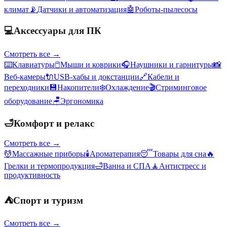
климат
📡
Датчики и автоматизация
🤖
Роботы-пылесосы
💻
Аксессуары для ПК
Смотреть все →
⌨️
Клавиатуры
🖱️
Мыши и коврики
🎧
Наушники и гарнитуры
📸
Веб-камеры
🔌
USB-хабы и докстанции
🔗
Кабели и
переходники
💾
Накопители
❄️
Охлаждение
🎬
Стриминговое
оборудование
🪑
Эргономика
🛁
Комфорт и релакс
Смотреть все →
💆
Массажные приборы
🕯️
Ароматерапия
😴
Товары для сна
🔥
Грелки и термопродукция
🛁
Ванна и СПА
🧘
Антистресс и
продуктивность
⛺
Спорт и туризм
Смотреть все →