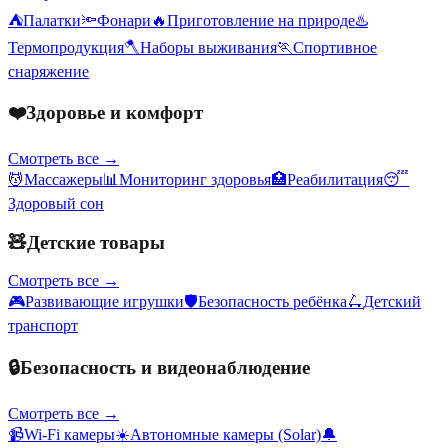
⛺
Палатки
🔦
Фонари
🔥
Приготовление на природе
♨️
Термопродукция
🪓
Наборы выживания
🏃
Спортивное
снаряжение
❤️
Здоровье и комфорт
Смотреть все →
💆
Массажеры
📊
Мониторинг здоровья
🏥
Реабилитация
😴
Здоровый сон
🧸
Детские товары
Смотреть все →
🎮
Развивающие игрушки
🛡️
Безопасность ребёнка
🛴
Детский
транспорт
🔒
Безопасность и видеонаблюдение
Смотреть все →
📹
Wi-Fi камеры
☀️
Автономные камеры (Solar)
🔔