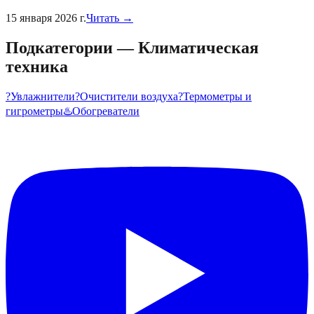
15 января 2026 г.
Читать →
Подкатегории
—
Климатическая
техника
?
Увлажнители
?️
Очистители воздуха
?️
Термометры и
гигрометры
♨️
Обогреватели