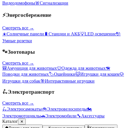
Видеодомофоны
🚨
Сигнализации
⚡
Энергосбережение
Смотреть все →
☀️
Солнечные панели
🔋
Станции и АКБ
💡
LED освещение
🔌
Умные розетки
🐾
Зоотовары
Смотреть все →
🎒
Амуниция для животных
👕
Одежда для животных
🦮
Поводки для животных
🏷️
Ошейники
🐱
Игрушки для кошек
🐶
Игрушки для собак
🎯
Интерактивные игрушки
🛴
Электротранспорт
Смотреть все →
🛴
Электросамокаты
🚲
Электровелосипеды
🏍️
Электромотоциклы
🚗
Электромобили
🔧
Аксессуары
Каталог
✕