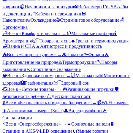
коврики
🎧
Наушники и гарнитуры
📸
Веб-камеры
🔌
USB-хабы
и докстанции
🔗
Кабели и переходники
💾
Накопители
❄️
Охлаждение
🎬
Стриминговое оборудование
🪑
Эргономика
🛁
Все в «
Комфорт и релакс
» →
💆
Массажные приборы
🕯️
Ароматерапия
😴
Товары для сна
🔥
Грелки и термопродукция
🛁
Ванна и СПА
🧘
Антистресс и продуктивность
⛺
Все в «
Спорт и туризм
» →
⛺
Палатки
🔦
Фонари
🔥
Приготовление на природе
♨️
Термопродукция
🪓
Наборы
выживания
🏃
Спортивное снаряжение
❤️
Все в «
Здоровье и комфорт
» →
💆
Массажеры
📊
Мониторинг
здоровья
🏥
Реабилитация
😴
Здоровый сон
🧸
Все в «
Детские товары
» →
🎮
Развивающие игрушки
🛡️
Безопасность ребёнка
🛴
Детский транспорт
🔒
Все в «
Безопасность и видеонаблюдение
» →
📹
Wi-Fi камеры
☀️
Автономные камеры (Solar)
🔔
Видеодомофоны
🚨
Сигнализации
⚡
Все в «
Энергосбережение
» →
☀️
Солнечные панели
🔋
Станции и АКБ
💡
LED освещение
🔌
Умные розетки