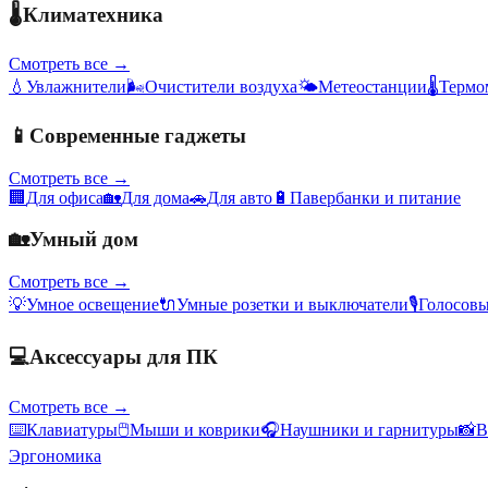
🌡️
Климатехника
Смотреть все →
💧
Увлажнители
🌬️
Очистители воздуха
🌤️
Метеостанции
🌡️
Термо
📱
Современные гаджеты
Смотреть все →
🏢
Для офиса
🏡
Для дома
🚗
Для авто
🔋
Павербанки и питание
🏡
Умный дом
Смотреть все →
💡
Умное освещение
🔌
Умные розетки и выключатели
🎙️
Голосов
💻
Аксессуары для ПК
Смотреть все →
⌨️
Клавиатуры
🖱️
Мыши и коврики
🎧
Наушники и гарнитуры
📸
В
Эргономика