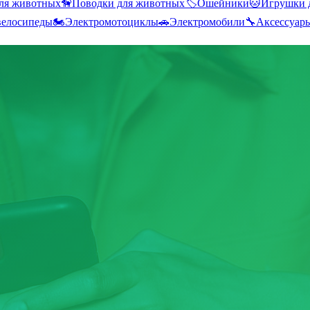
ля животных
🦮
Поводки для животных
🏷️
Ошейники
🐱
Игрушки 
велосипеды
🏍️
Электромотоциклы
🚗
Электромобили
🔧
Аксессуар