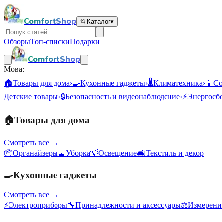
ComfortShop
📂
Каталог
▾
Обзоры
Топ-списки
Подарки
ComfortShop
Мова:
🏠
Товары для дома
›
🍳
Кухонные гаджеты
›
🌡️
Климатехника
›
📱
Со
Детские товары
›
🔒
Безопасность и видеонаблюдение
›
⚡
Энергосб
🏠
Товары для дома
Смотреть все →
📦
Органайзеры
🧹
Уборка
💡
Освещение
🛋️
Текстиль и декор
🍳
Кухонные гаджеты
Смотреть все →
⚡
Электроприборы
🔧
Принадлежности и аксессуары
⚖️
Измерени