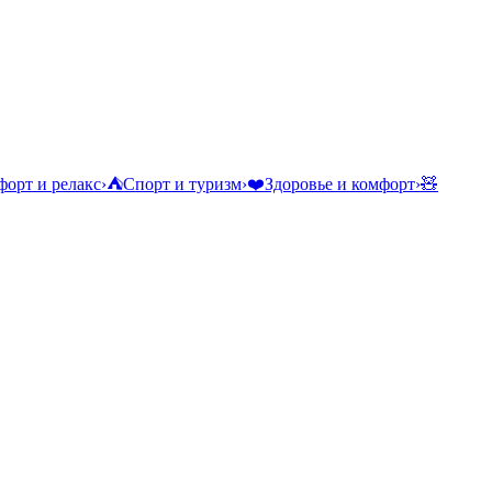
орт и релакс
›
⛺
Спорт и туризм
›
❤️
Здоровье и комфорт
›
🧸