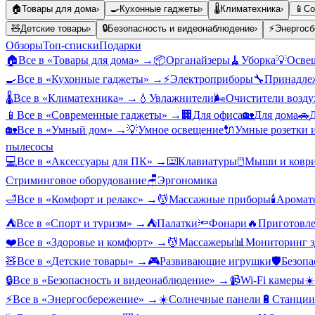
🏠
Товары для дома
›
🍳
Кухонные гаджеты
›
🌡️
Климатехника
›
📱
Со
🧸
Детские товары
›
🔒
Безопасность и видеонаблюдение
›
⚡
Энергосб
Обзоры
Топ-списки
Подарки
🏠
Все в «
Товары для дома
» →
📦
Органайзеры
🧹
Уборка
💡
Осве
🍳
Все в «
Кухонные гаджеты
» →
⚡
Электроприборы
🔧
Принадлеж
🌡️
Все в «
Климатехника
» →
💧
Увлажнители
🌬️
Очистители возду
📱
Все в «
Современные гаджеты
» →
🏢
Для офиса
🏡
Для дома
🚗
Д
🏡
Все в «
Умный дом
» →
💡
Умное освещение
🔌
Умные розетки 
пылесосы
💻
Все в «
Аксессуары для ПК
» →
⌨️
Клавиатуры
🖱️
Мыши и ковр
Стриминговое оборудование
🪑
Эргономика
🛁
Все в «
Комфорт и релакс
» →
💆
Массажные приборы
🕯️
Аромат
⛺
Все в «
Спорт и туризм
» →
⛺
Палатки
🔦
Фонари
🔥
Приготовле
❤️
Все в «
Здоровье и комфорт
» →
💆
Массажеры
📊
Мониторинг з
🧸
Все в «
Детские товары
» →
🎮
Развивающие игрушки
🛡️
Безопа
🔒
Все в «
Безопасность и видеонаблюдение
» →
📹
Wi-Fi камеры
☀️
⚡
Все в «
Энергосбережение
» →
☀️
Солнечные панели
🔋
Станции