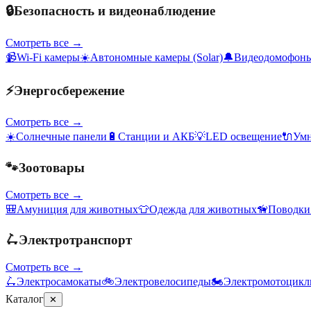
🔒
Безопасность и видеонаблюдение
Смотреть все →
📹
Wi-Fi камеры
☀️
Автономные камеры (Solar)
🔔
Видеодомофон
⚡
Энергосбережение
Смотреть все →
☀️
Солнечные панели
🔋
Станции и АКБ
💡
LED освещение
🔌
Умн
🐾
Зоотовары
Смотреть все →
🎒
Амуниция для животных
👕
Одежда для животных
🦮
Поводки
🛴
Электротранспорт
Смотреть все →
🛴
Электросамокаты
🚲
Электровелосипеды
🏍️
Электромотоцик
Каталог
✕