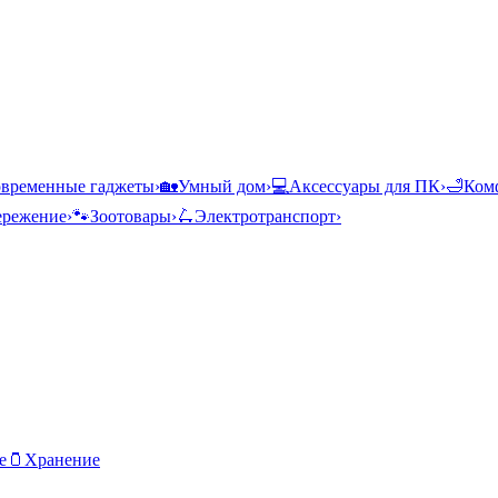
временные гаджеты
›
🏡
Умный дом
›
💻
Аксессуары для ПК
›
🛁
Комф
ережение
›
🐾
Зоотовары
›
🛴
Электротранспорт
›
е
🫙
Хранение