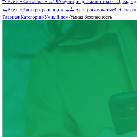
🐾
Все в «
Зоотовары
» →
🎒
Амуниция для животных
👕
Одежда д
🛴
Все в «
Электротранспорт
» →
🛴
Электросамокаты
🚲
Электро
Главная
›
Категории
›
Умный дом
›
Умная безопасность