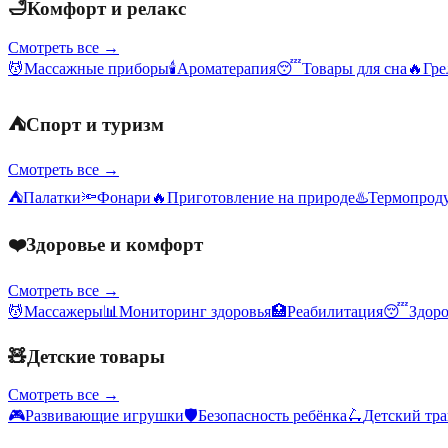
🛁
Комфорт и релакс
Смотреть все →
💆
Массажные приборы
🕯️
Ароматерапия
😴
Товары для сна
🔥
Гре
⛺
Спорт и туризм
Смотреть все →
⛺
Палатки
🔦
Фонари
🔥
Приготовление на природе
♨️
Термопрод
❤️
Здоровье и комфорт
Смотреть все →
💆
Массажеры
📊
Мониторинг здоровья
🏥
Реабилитация
😴
Здор
🧸
Детские товары
Смотреть все →
🎮
Развивающие игрушки
🛡️
Безопасность ребёнка
🛴
Детский тр