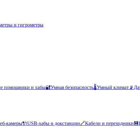
метры и гигрометры
ые помощники и хабы
🔐
Умная безопасность
🌡️
Умный климат
📡
Да
еб-камеры
🔌
USB-хабы и докстанции
🔗
Кабели и переходники
💾