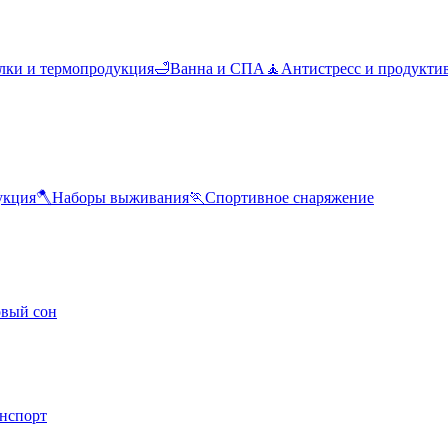
лки и термопродукция
🛁
Ванна и СПА
🧘
Антистресс и продукти
укция
🪓
Наборы выживания
🏃
Спортивное снаряжение
овый сон
анспорт