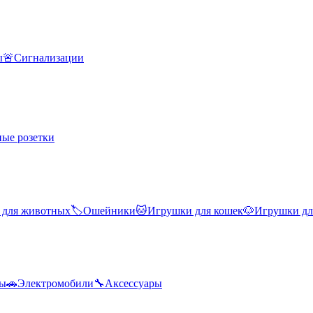
ы
🚨
Сигнализации
ые розетки
 для животных
🏷️
Ошейники
🐱
Игрушки для кошек
🐶
Игрушки дл
лы
🚗
Электромобили
🔧
Аксессуары