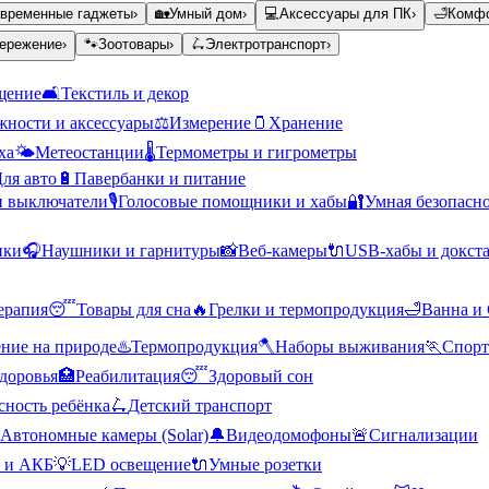
временные гаджеты
›
🏡
Умный дом
›
💻
Аксессуары для ПК
›
🛁
Комфо
ережение
›
🐾
Зоотовары
›
🛴
Электротранспорт
›
щение
🛋️
Текстиль и декор
ности и аксессуары
⚖️
Измерение
🫙
Хранение
ха
🌤️
Метеостанции
🌡️
Термометры и гигрометры
ля авто
🔋
Павербанки и питание
и выключатели
🎙️
Голосовые помощники и хабы
🔐
Умная безопасн
ики
🎧
Наушники и гарнитуры
📸
Веб-камеры
🔌
USB-хабы и докст
ерапия
😴
Товары для сна
🔥
Грелки и термопродукция
🛁
Ванна и
ние на природе
♨️
Термопродукция
🪓
Наборы выживания
🏃
Спорт
доровья
🏥
Реабилитация
😴
Здоровый сон
сность ребёнка
🛴
Детский транспорт
Автономные камеры (Solar)
🔔
Видеодомофоны
🚨
Сигнализации
 и АКБ
💡
LED освещение
🔌
Умные розетки