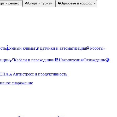
рт и релакс
›
⛺
Спорт и туризм
›
❤️
Здоровье и комфорт
›
ость
🌡️
Умный климат
📡
Датчики и автоматизация
🤖
Роботы-
анции
🔗
Кабели и переходники
💾
Накопители
❄️
Охлаждение
🎬
 СПА
🧘
Антистресс и продуктивность
ивное снаряжение