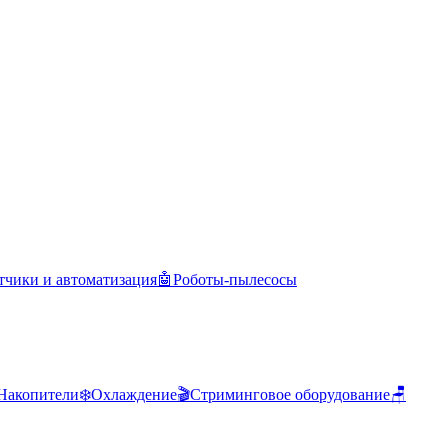
тчики и автоматизация
🤖
Роботы-пылесосы
Накопители
❄️
Охлаждение
🎬
Стриминговое оборудование
🪑