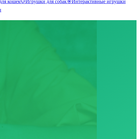
для кошек
🐶
Игрушки для собак
🎯
Интерактивные игрушки
ы