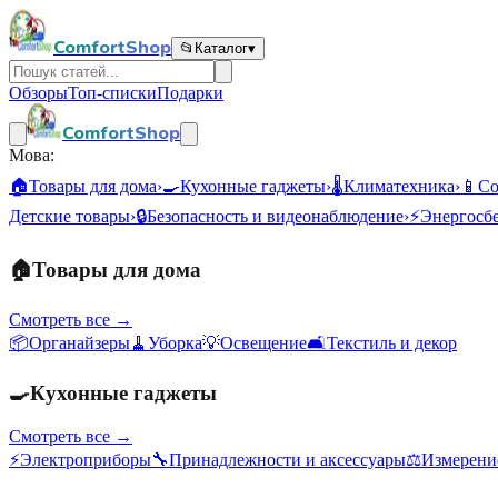
ComfortShop
📂
Каталог
▾
Обзоры
Топ-списки
Подарки
ComfortShop
Мова:
🏠
Товары для дома
›
🍳
Кухонные гаджеты
›
🌡️
Климатехника
›
📱
Со
Детские товары
›
🔒
Безопасность и видеонаблюдение
›
⚡
Энергосб
🏠
Товары для дома
Смотреть все →
📦
Органайзеры
🧹
Уборка
💡
Освещение
🛋️
Текстиль и декор
🍳
Кухонные гаджеты
Смотреть все →
⚡
Электроприборы
🔧
Принадлежности и аксессуары
⚖️
Измерени