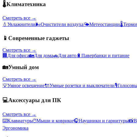
🌡️
Климатехника
Смотреть все →
💧
Увлажнители
🌬️
Очистители воздуха
🌤️
Метеостанции
🌡️
Термо
📱
Современные гаджеты
Смотреть все →
🏢
Для офиса
🏡
Для дома
🚗
Для авто
🔋
Павербанки и питание
🏡
Умный дом
Смотреть все →
💡
Умное освещение
🔌
Умные розетки и выключатели
🎙️
Голосов
💻
Аксессуары для ПК
Смотреть все →
⌨️
Клавиатуры
🖱️
Мыши и коврики
🎧
Наушники и гарнитуры
📸
В
Эргономика