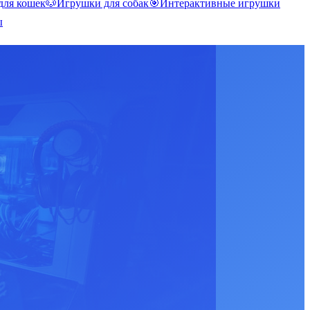
для кошек
🐶
Игрушки для собак
🎯
Интерактивные игрушки
ы