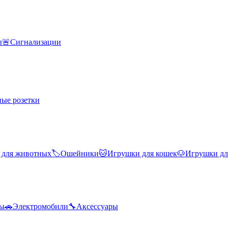
ы
🚨
Сигнализации
ые розетки
 для животных
🏷️
Ошейники
🐱
Игрушки для кошек
🐶
Игрушки дл
лы
🚗
Электромобили
🔧
Аксессуары