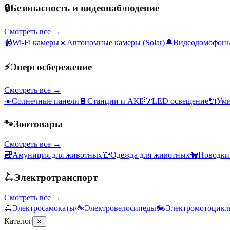
🔒
Безопасность и видеонаблюдение
Смотреть все →
📹
Wi-Fi камеры
☀️
Автономные камеры (Solar)
🔔
Видеодомофон
⚡
Энергосбережение
Смотреть все →
☀️
Солнечные панели
🔋
Станции и АКБ
💡
LED освещение
🔌
Умн
🐾
Зоотовары
Смотреть все →
🎒
Амуниция для животных
👕
Одежда для животных
🦮
Поводки
🛴
Электротранспорт
Смотреть все →
🛴
Электросамокаты
🚲
Электровелосипеды
🏍️
Электромотоцик
Каталог
✕