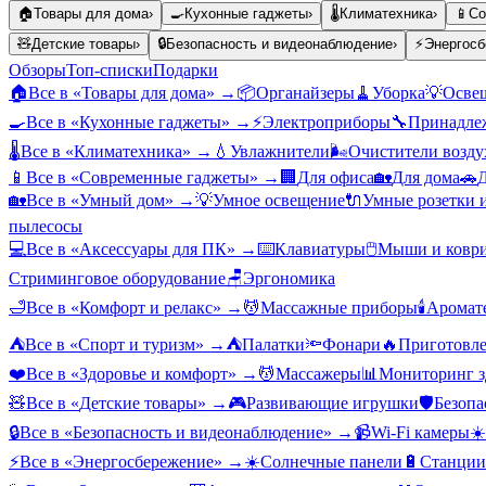
🏠
Товары для дома
›
🍳
Кухонные гаджеты
›
🌡️
Климатехника
›
📱
Со
🧸
Детские товары
›
🔒
Безопасность и видеонаблюдение
›
⚡
Энергосб
Обзоры
Топ-списки
Подарки
🏠
Все в «
Товары для дома
» →
📦
Органайзеры
🧹
Уборка
💡
Осве
🍳
Все в «
Кухонные гаджеты
» →
⚡
Электроприборы
🔧
Принадлеж
🌡️
Все в «
Климатехника
» →
💧
Увлажнители
🌬️
Очистители возду
📱
Все в «
Современные гаджеты
» →
🏢
Для офиса
🏡
Для дома
🚗
Д
🏡
Все в «
Умный дом
» →
💡
Умное освещение
🔌
Умные розетки 
пылесосы
💻
Все в «
Аксессуары для ПК
» →
⌨️
Клавиатуры
🖱️
Мыши и ковр
Стриминговое оборудование
🪑
Эргономика
🛁
Все в «
Комфорт и релакс
» →
💆
Массажные приборы
🕯️
Аромат
⛺
Все в «
Спорт и туризм
» →
⛺
Палатки
🔦
Фонари
🔥
Приготовле
❤️
Все в «
Здоровье и комфорт
» →
💆
Массажеры
📊
Мониторинг з
🧸
Все в «
Детские товары
» →
🎮
Развивающие игрушки
🛡️
Безопа
🔒
Все в «
Безопасность и видеонаблюдение
» →
📹
Wi-Fi камеры
☀️
⚡
Все в «
Энергосбережение
» →
☀️
Солнечные панели
🔋
Станции