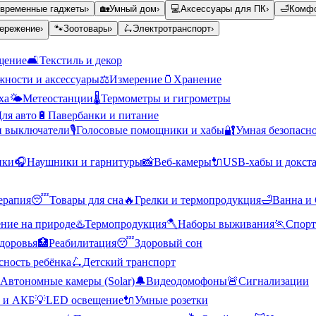
временные гаджеты
›
🏡
Умный дом
›
💻
Аксессуары для ПК
›
🛁
Комфо
ережение
›
🐾
Зоотовары
›
🛴
Электротранспорт
›
щение
🛋️
Текстиль и декор
ности и аксессуары
⚖️
Измерение
🫙
Хранение
ха
🌤️
Метеостанции
🌡️
Термометры и гигрометры
ля авто
🔋
Павербанки и питание
и выключатели
🎙️
Голосовые помощники и хабы
🔐
Умная безопасн
ики
🎧
Наушники и гарнитуры
📸
Веб-камеры
🔌
USB-хабы и докст
ерапия
😴
Товары для сна
🔥
Грелки и термопродукция
🛁
Ванна и
ние на природе
♨️
Термопродукция
🪓
Наборы выживания
🏃
Спорт
доровья
🏥
Реабилитация
😴
Здоровый сон
сность ребёнка
🛴
Детский транспорт
Автономные камеры (Solar)
🔔
Видеодомофоны
🚨
Сигнализации
 и АКБ
💡
LED освещение
🔌
Умные розетки