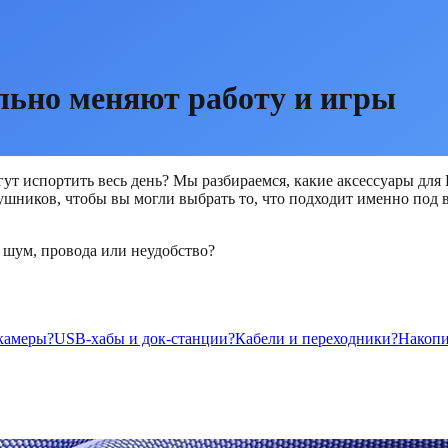
льно меняют работу и игры
т испортить весь день? Мы разбираемся, какие аксессуары для П
шников, чтобы вы могли выбрать то, что подходит именно под в
 шум, провода или неудобство?
камеры
?
USB-хабы и док-станции
?
Кабели и переходники
?
Накопи