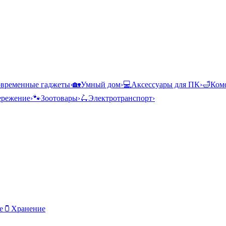
временные гаджеты
›
🏡
Умный дом
›
💻
Аксессуары для ПК
›
🛁
Комф
ережение
›
🐾
Зоотовары
›
🛴
Электротранспорт
›
е
🫙
Хранение