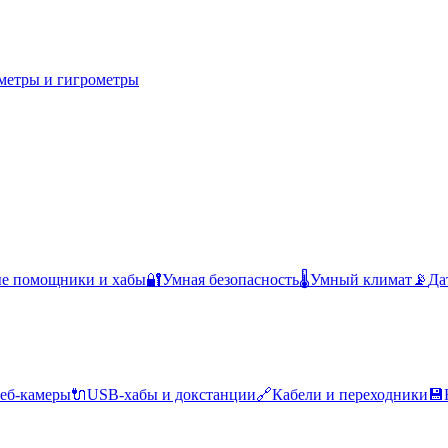
метры и гигрометры
ые помощники и хабы
🔐
Умная безопасность
🌡️
Умный климат
📡
Да
еб-камеры
🔌
USB-хабы и докстанции
🔗
Кабели и переходники
💾