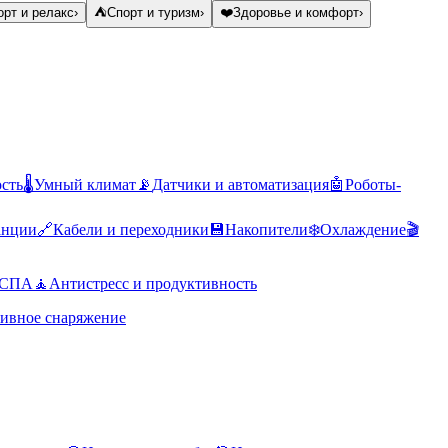
рт и релакс
›
⛺
Спорт и туризм
›
❤️
Здоровье и комфорт
›
ость
🌡️
Умный климат
📡
Датчики и автоматизация
🤖
Роботы-
анции
🔗
Кабели и переходники
💾
Накопители
❄️
Охлаждение
🎬
 СПА
🧘
Антистресс и продуктивность
ивное снаряжение