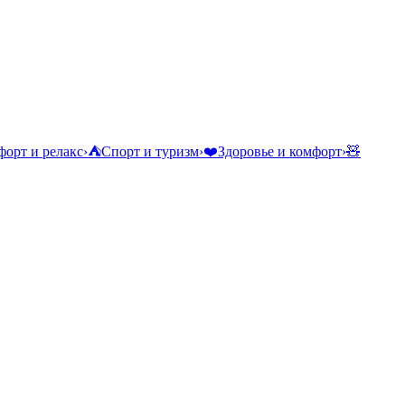
орт и релакс
›
⛺
Спорт и туризм
›
❤️
Здоровье и комфорт
›
🧸