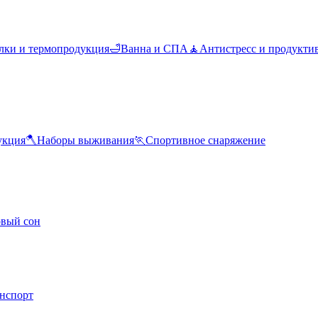
лки и термопродукция
🛁
Ванна и СПА
🧘
Антистресс и продукти
укция
🪓
Наборы выживания
🏃
Спортивное снаряжение
овый сон
анспорт