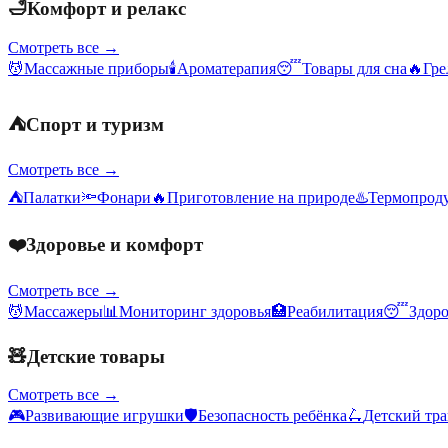
🛁
Комфорт и релакс
Смотреть все →
💆
Массажные приборы
🕯️
Ароматерапия
😴
Товары для сна
🔥
Гре
⛺
Спорт и туризм
Смотреть все →
⛺
Палатки
🔦
Фонари
🔥
Приготовление на природе
♨️
Термопрод
❤️
Здоровье и комфорт
Смотреть все →
💆
Массажеры
📊
Мониторинг здоровья
🏥
Реабилитация
😴
Здор
🧸
Детские товары
Смотреть все →
🎮
Развивающие игрушки
🛡️
Безопасность ребёнка
🛴
Детский тр