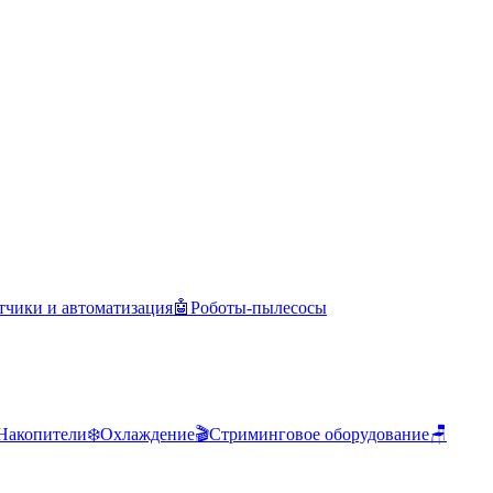
тчики и автоматизация
🤖
Роботы-пылесосы
Накопители
❄️
Охлаждение
🎬
Стриминговое оборудование
🪑