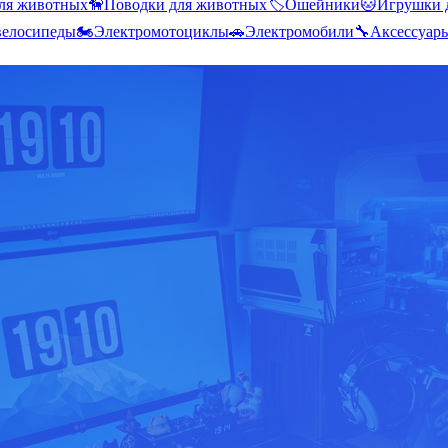
ля животных
🦮
Поводки для животных
🏷️
Ошейники
🐱
Игрушки 
велосипеды
🏍️
Электромотоциклы
🚗
Электромобили
🔧
Аксессуар