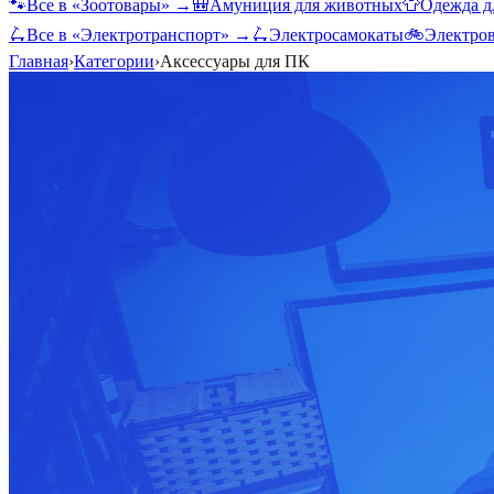
🐾
Все в «
Зоотовары
» →
🎒
Амуниция для животных
👕
Одежда д
🛴
Все в «
Электротранспорт
» →
🛴
Электросамокаты
🚲
Электро
Главная
›
Категории
›
Аксессуары для ПК