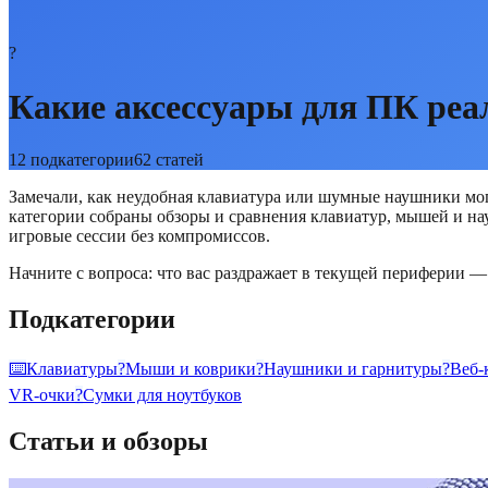
?
Какие аксессуары для ПК реа
12
подкатегории
62
статей
Замечали, как неудобная клавиатура или шумные наушники могу
категории собраны обзоры и сравнения клавиатур, мышей и нау
игровые сессии без компромиссов.
Начните с вопроса: что вас раздражает в текущей периферии —
Подкатегории
⌨️
Клавиатуры
?️
Мыши и коврики
?
Наушники и гарнитуры
?
Веб-
VR-очки
?
Сумки для ноутбуков
Статьи и обзоры