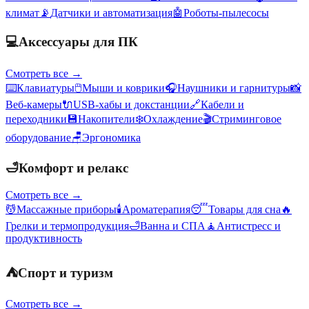
климат
📡
Датчики и автоматизация
🤖
Роботы-пылесосы
💻
Аксессуары для ПК
Смотреть все →
⌨️
Клавиатуры
🖱️
Мыши и коврики
🎧
Наушники и гарнитуры
📸
Веб-камеры
🔌
USB-хабы и докстанции
🔗
Кабели и
переходники
💾
Накопители
❄️
Охлаждение
🎬
Стриминговое
оборудование
🪑
Эргономика
🛁
Комфорт и релакс
Смотреть все →
💆
Массажные приборы
🕯️
Ароматерапия
😴
Товары для сна
🔥
Грелки и термопродукция
🛁
Ванна и СПА
🧘
Антистресс и
продуктивность
⛺
Спорт и туризм
Смотреть все →