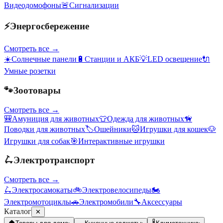
Видеодомофоны
🚨
Сигнализации
⚡
Энергосбережение
Смотреть все →
☀️
Солнечные панели
🔋
Станции и АКБ
💡
LED освещение
🔌
Умные розетки
🐾
Зоотовары
Смотреть все →
🎒
Амуниция для животных
👕
Одежда для животных
🦮
Поводки для животных
🏷️
Ошейники
🐱
Игрушки для кошек
🐶
Игрушки для собак
🎯
Интерактивные игрушки
🛴
Электротранспорт
Смотреть все →
🛴
Электросамокаты
🚲
Электровелосипеды
🏍️
Электромотоциклы
🚗
Электромобили
🔧
Аксессуары
Каталог
✕