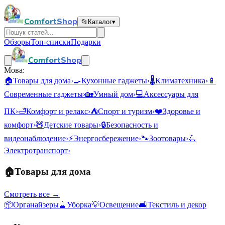
ComfortShop
📂
Каталог
▾
Обзоры
Топ-списки
Подарки
ComfortShop
Мова:
🏠
Товары для дома
›
🍳
Кухонные гаджеты
›
🌡️
Климатехника
›
📱
Современные гаджеты
›
🏡
Умный дом
›
💻
Аксессуары для
ПК
›
🛁
Комфорт и релакс
›
⛺
Спорт и туризм
›
❤️
Здоровье и
комфорт
›
🧸
Детские товары
›
🔒
Безопасность и
видеонаблюдение
›
⚡
Энергосбережение
›
🐾
Зоотовары
›
🛴
Электротранспорт
›
🏠
Товары для дома
Смотреть все →
📦
Органайзеры
🧹
Уборка
💡
Освещение
🛋️
Текстиль и декор