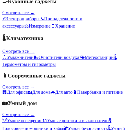
🍳
Кухонные гаджеты
Смотреть все →
⚡
Электроприборы
🔧
Принадлежности и
аксессуары
⚖️
Измерение
🫙
Хранение
🌡️
Климатехника
Смотреть все →
💧
Увлажнители
🌬️
Очистители воздуха
🌤️
Метеостанции
🌡️
Термометры и гигрометры
📱
Современные гаджеты
Смотреть все →
🏢
Для офиса
🏡
Для дома
🚗
Для авто
🔋
Павербанки и питание
🏡
Умный дом
Смотреть все →
💡
Умное освещение
🔌
Умные розетки и выключатели
🎙️
Голосовые помощники и хабы
🔐
Умная безопасность
🌡️
Умный