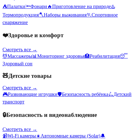
⛺
Палатки
🔦
Фонари
🔥
Приготовление на природе
♨️
Термопродукция
🪓
Наборы выживания
🏃
Спортивное
снаряжение
❤️
Здоровье и комфорт
Смотреть все →
💆
Массажеры
📊
Мониторинг здоровья
🏥
Реабилитация
😴
Здоровый сон
🧸
Детские товары
Смотреть все →
🎮
Развивающие игрушки
🛡️
Безопасность ребёнка
🛴
Детский
транспорт
🔒
Безопасность и видеонаблюдение
Смотреть все →
📹
Wi-Fi камеры
☀️
Автономные камеры (Solar)
🔔