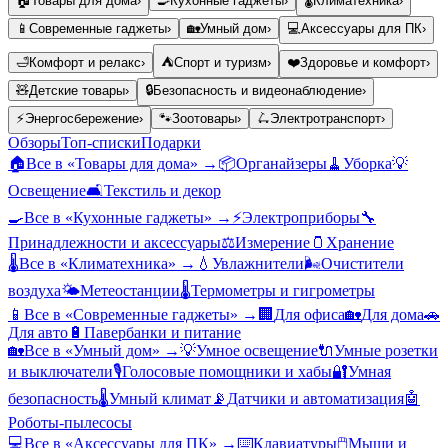
🏠
Товары для дома
›
🍳
Кухонные гаджеты
›
🌡️
Климатехника
›
📱
Современные гаджеты
›
🏡
Умный дом
›
💻
Аксессуары для ПК
›
🛁
Комфорт и релакс
›
⛺
Спорт и туризм
›
❤️
Здоровье и комфорт
›
🧸
Детские товары
›
🔒
Безопасность и видеонаблюдение
›
⚡
Энергосбережение
›
🐾
Зоотовары
›
🛴
Электротранспорт
›
Обзоры
Топ-списки
Подарки
🏠
Все в «
Товары для дома
» →
📦
Органайзеры
🧹
Уборка
💡
Освещение
🛋️
Текстиль и декор
🍳
Все в «
Кухонные гаджеты
» →
⚡
Электроприборы
🔧
Принадлежности и аксессуары
⚖️
Измерение
🫙
Хранение
🌡️
Все в «
Климатехника
» →
💧
Увлажнители
🌬️
Очистители
воздуха
🌤️
Метеостанции
🌡️
Термометры и гигрометры
📱
Все в «
Современные гаджеты
» →
🏢
Для офиса
🏡
Для дома
🚗
Для авто
🔋
Павербанки и питание
🏡
Все в «
Умный дом
» →
💡
Умное освещение
🔌
Умные розетки
и выключатели
🎙️
Голосовые помощники и хабы
🔐
Умная
безопасность
🌡️
Умный климат
📡
Датчики и автоматизация
🤖
Роботы-пылесосы
💻
Все в «
Аксессуары для ПК
» →
⌨️
Клавиатуры
🖱️
Мыши и