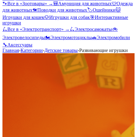
🐾
Все в «
Зоотовары
» →
🎒
Амуниция для животных
👕
Одежда
для животных
🦮
Поводки для животных
🏷️
Ошейники
🐱
Игрушки для кошек
🐶
Игрушки для собак
🎯
Интерактивные
игрушки
🛴
Все в «
Электротранспорт
» →
🛴
Электросамокаты
🚲
Электровелосипеды
🏍️
Электромотоциклы
🚗
Электромобили
🔧
Аксессуары
Главная
›
Категории
›
Детские товары
›
Развивающие игрушки