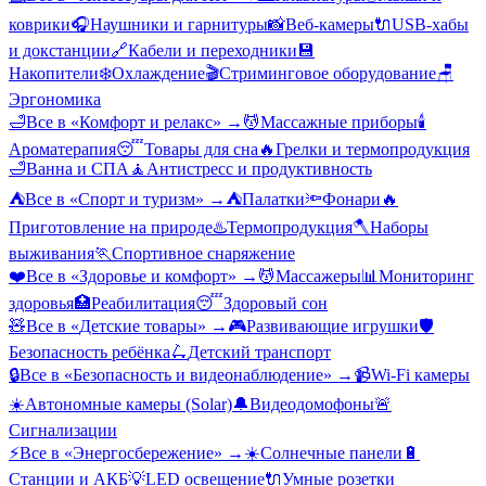
коврики
🎧
Наушники и гарнитуры
📸
Веб-камеры
🔌
USB-хабы
и докстанции
🔗
Кабели и переходники
💾
Накопители
❄️
Охлаждение
🎬
Стриминговое оборудование
🪑
Эргономика
🛁
Все в «
Комфорт и релакс
» →
💆
Массажные приборы
🕯️
Ароматерапия
😴
Товары для сна
🔥
Грелки и термопродукция
🛁
Ванна и СПА
🧘
Антистресс и продуктивность
⛺
Все в «
Спорт и туризм
» →
⛺
Палатки
🔦
Фонари
🔥
Приготовление на природе
♨️
Термопродукция
🪓
Наборы
выживания
🏃
Спортивное снаряжение
❤️
Все в «
Здоровье и комфорт
» →
💆
Массажеры
📊
Мониторинг
здоровья
🏥
Реабилитация
😴
Здоровый сон
🧸
Все в «
Детские товары
» →
🎮
Развивающие игрушки
🛡️
Безопасность ребёнка
🛴
Детский транспорт
🔒
Все в «
Безопасность и видеонаблюдение
» →
📹
Wi-Fi камеры
☀️
Автономные камеры (Solar)
🔔
Видеодомофоны
🚨
Сигнализации
⚡
Все в «
Энергосбережение
» →
☀️
Солнечные панели
🔋
Станции и АКБ
💡
LED освещение
🔌
Умные розетки