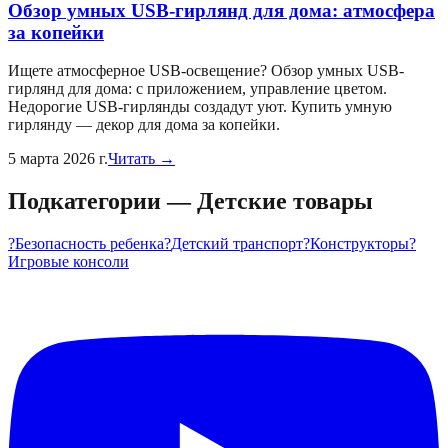
Обзор умных USB-гирлянд для дома: атмосфера
за копейки
Ищете атмосферное USB-освещение? Обзор умных USB-
гирлянд для дома: с приложением, управление цветом.
Недорогие USB-гирлянды создадут уют. Купить умную
гирлянду — декор для дома за копейки.
5 марта 2026 г.
Читать →
Подкатегории
—
Детские товары
?️
Безопасность ребенка
?
Детский транспорт
?
Конструкторы
?
Игровые консоли