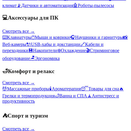
климат
📡
Датчики и автоматизация
🤖
Роботы-пылесосы
💻
Аксессуары для ПК
Смотреть все →
⌨️
Клавиатуры
🖱️
Мыши и коврики
🎧
Наушники и гарнитуры
📸
Веб-камеры
🔌
USB-хабы и докстанции
🔗
Кабели и
переходники
💾
Накопители
❄️
Охлаждение
🎬
Стриминговое
оборудование
🪑
Эргономика
🛁
Комфорт и релакс
Смотреть все →
💆
Массажные приборы
🕯️
Ароматерапия
😴
Товары для сна
🔥
Грелки и термопродукция
🛁
Ванна и СПА
🧘
Антистресс и
продуктивность
⛺
Спорт и туризм
Смотреть все →