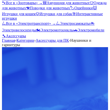
🐾
Все в «
Зоотовары
» →
🎒
Амуниция для животных
👕
Одежда
для животных
🦮
Поводки для животных
🏷️
Ошейники
🐱
Игрушки для кошек
🐶
Игрушки для собак
🎯
Интерактивные
игрушки
🛴
Все в «
Электротранспорт
» →
🛴
Электросамокаты
🚲
Электровелосипеды
🏍️
Электромотоциклы
🚗
Электромобили
🔧
Аксессуары
Главная
›
Категории
›
Аксессуары для ПК
›
Наушники и
гарнитуры