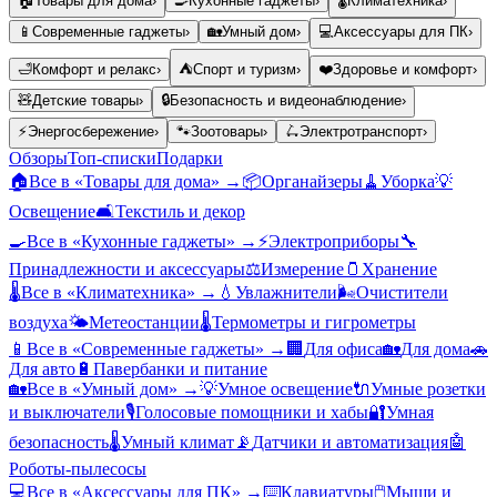
🏠
Товары для дома
›
🍳
Кухонные гаджеты
›
🌡️
Климатехника
›
📱
Современные гаджеты
›
🏡
Умный дом
›
💻
Аксессуары для ПК
›
🛁
Комфорт и релакс
›
⛺
Спорт и туризм
›
❤️
Здоровье и комфорт
›
🧸
Детские товары
›
🔒
Безопасность и видеонаблюдение
›
⚡
Энергосбережение
›
🐾
Зоотовары
›
🛴
Электротранспорт
›
Обзоры
Топ-списки
Подарки
🏠
Все в «
Товары для дома
» →
📦
Органайзеры
🧹
Уборка
💡
Освещение
🛋️
Текстиль и декор
🍳
Все в «
Кухонные гаджеты
» →
⚡
Электроприборы
🔧
Принадлежности и аксессуары
⚖️
Измерение
🫙
Хранение
🌡️
Все в «
Климатехника
» →
💧
Увлажнители
🌬️
Очистители
воздуха
🌤️
Метеостанции
🌡️
Термометры и гигрометры
📱
Все в «
Современные гаджеты
» →
🏢
Для офиса
🏡
Для дома
🚗
Для авто
🔋
Павербанки и питание
🏡
Все в «
Умный дом
» →
💡
Умное освещение
🔌
Умные розетки
и выключатели
🎙️
Голосовые помощники и хабы
🔐
Умная
безопасность
🌡️
Умный климат
📡
Датчики и автоматизация
🤖
Роботы-пылесосы
💻
Все в «
Аксессуары для ПК
» →
⌨️
Клавиатуры
🖱️
Мыши и