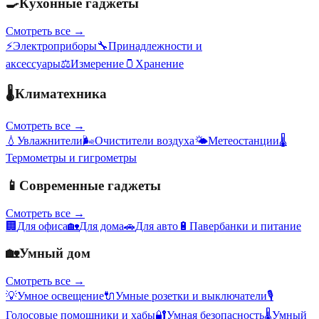
🍳
Кухонные гаджеты
Смотреть все →
⚡
Электроприборы
🔧
Принадлежности и
аксессуары
⚖️
Измерение
🫙
Хранение
🌡️
Климатехника
Смотреть все →
💧
Увлажнители
🌬️
Очистители воздуха
🌤️
Метеостанции
🌡️
Термометры и гигрометры
📱
Современные гаджеты
Смотреть все →
🏢
Для офиса
🏡
Для дома
🚗
Для авто
🔋
Павербанки и питание
🏡
Умный дом
Смотреть все →
💡
Умное освещение
🔌
Умные розетки и выключатели
🎙️
Голосовые помощники и хабы
🔐
Умная безопасность
🌡️
Умный