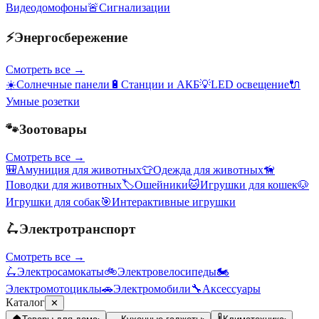
Видеодомофоны
🚨
Сигнализации
⚡
Энергосбережение
Смотреть все →
☀️
Солнечные панели
🔋
Станции и АКБ
💡
LED освещение
🔌
Умные розетки
🐾
Зоотовары
Смотреть все →
🎒
Амуниция для животных
👕
Одежда для животных
🦮
Поводки для животных
🏷️
Ошейники
🐱
Игрушки для кошек
🐶
Игрушки для собак
🎯
Интерактивные игрушки
🛴
Электротранспорт
Смотреть все →
🛴
Электросамокаты
🚲
Электровелосипеды
🏍️
Электромотоциклы
🚗
Электромобили
🔧
Аксессуары
Каталог
✕