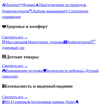
⛺
Палатки
🔦
Фонари
🔥
Приготовление на природе
♨️
Термопродукция
🪓
Наборы выживания
🏃
Спортивное
снаряжение
❤️
Здоровье и комфорт
Смотреть все →
💆
Массажеры
📊
Мониторинг здоровья
🏥
Реабилитация
😴
Здоровый сон
🧸
Детские товары
Смотреть все →
🎮
Развивающие игрушки
🛡️
Безопасность ребёнка
🛴
Детский
транспорт
🔒
Безопасность и видеонаблюдение
Смотреть все →
📹
Wi-Fi камеры
☀️
Автономные камеры (Solar)
🔔