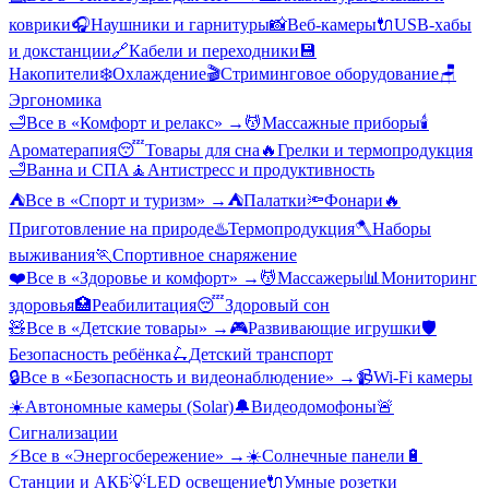
коврики
🎧
Наушники и гарнитуры
📸
Веб-камеры
🔌
USB-хабы
и докстанции
🔗
Кабели и переходники
💾
Накопители
❄️
Охлаждение
🎬
Стриминговое оборудование
🪑
Эргономика
🛁
Все в «
Комфорт и релакс
» →
💆
Массажные приборы
🕯️
Ароматерапия
😴
Товары для сна
🔥
Грелки и термопродукция
🛁
Ванна и СПА
🧘
Антистресс и продуктивность
⛺
Все в «
Спорт и туризм
» →
⛺
Палатки
🔦
Фонари
🔥
Приготовление на природе
♨️
Термопродукция
🪓
Наборы
выживания
🏃
Спортивное снаряжение
❤️
Все в «
Здоровье и комфорт
» →
💆
Массажеры
📊
Мониторинг
здоровья
🏥
Реабилитация
😴
Здоровый сон
🧸
Все в «
Детские товары
» →
🎮
Развивающие игрушки
🛡️
Безопасность ребёнка
🛴
Детский транспорт
🔒
Все в «
Безопасность и видеонаблюдение
» →
📹
Wi-Fi камеры
☀️
Автономные камеры (Solar)
🔔
Видеодомофоны
🚨
Сигнализации
⚡
Все в «
Энергосбережение
» →
☀️
Солнечные панели
🔋
Станции и АКБ
💡
LED освещение
🔌
Умные розетки