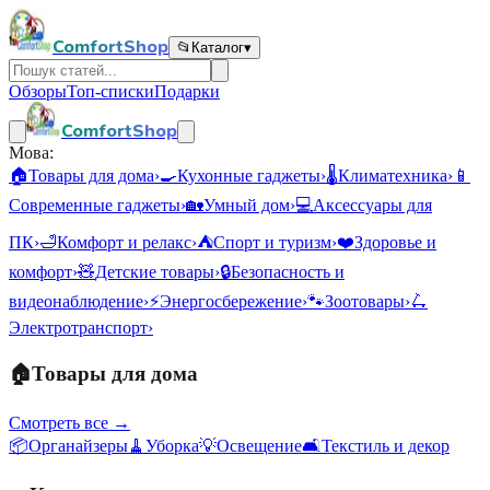
ComfortShop
📂
Каталог
▾
Обзоры
Топ-списки
Подарки
ComfortShop
Мова:
🏠
Товары для дома
›
🍳
Кухонные гаджеты
›
🌡️
Климатехника
›
📱
Современные гаджеты
›
🏡
Умный дом
›
💻
Аксессуары для
ПК
›
🛁
Комфорт и релакс
›
⛺
Спорт и туризм
›
❤️
Здоровье и
комфорт
›
🧸
Детские товары
›
🔒
Безопасность и
видеонаблюдение
›
⚡
Энергосбережение
›
🐾
Зоотовары
›
🛴
Электротранспорт
›
🏠
Товары для дома
Смотреть все →
📦
Органайзеры
🧹
Уборка
💡
Освещение
🛋️
Текстиль и декор