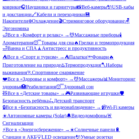
коврики
🎧
Наушники и гарнитуры
📸
Веб-камеры
🔌
USB-хабы
и докстанции
🔗
Кабели и переходники
💾
Накопители
❄️
Охлаждение
🎬
Стриминговое оборудование
🪑
Эргономика
🛁
Все в «
Комфорт и релакс
» →
💆
Массажные приборы
🕯️
Ароматерапия
😴
Товары для сна
🔥
Грелки и термопродукция
🛁
Ванна и СПА
🧘
Антистресс и продуктивность
⛺
Все в «
Спорт и туризм
» →
⛺
Палатки
🔦
Фонари
🔥
Приготовление на природе
♨️
Термопродукция
🪓
Наборы
выживания
🏃
Спортивное снаряжение
❤️
Все в «
Здоровье и комфорт
» →
💆
Массажеры
📊
Мониторинг
здоровья
🏥
Реабилитация
😴
Здоровый сон
🧸
Все в «
Детские товары
» →
🎮
Развивающие игрушки
🛡️
Безопасность ребёнка
🛴
Детский транспорт
🔒
Все в «
Безопасность и видеонаблюдение
» →
📹
Wi-Fi камеры
☀️
Автономные камеры (Solar)
🔔
Видеодомофоны
🚨
Сигнализации
⚡
Все в «
Энергосбережение
» →
☀️
Солнечные панели
🔋
Станции и АКБ
💡
LED освещение
🔌
Умные розетки