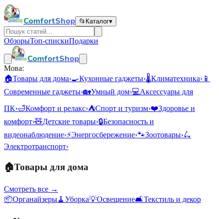
ComfortShop
📂
Каталог
▾
Обзоры
Топ-списки
Подарки
ComfortShop
Мова:
🏠
Товары для дома
›
🍳
Кухонные гаджеты
›
🌡️
Климатехника
›
📱
Современные гаджеты
›
🏡
Умный дом
›
💻
Аксессуары для
ПК
›
🛁
Комфорт и релакс
›
⛺
Спорт и туризм
›
❤️
Здоровье и
комфорт
›
🧸
Детские товары
›
🔒
Безопасность и
видеонаблюдение
›
⚡
Энергосбережение
›
🐾
Зоотовары
›
🛴
Электротранспорт
›
🏠
Товары для дома
Смотреть все →
📦
Органайзеры
🧹
Уборка
💡
Освещение
🛋️
Текстиль и декор