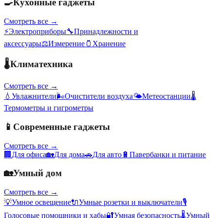
🍳
Кухонные гаджеты
Смотреть все →
⚡
Электроприборы
🔧
Принадлежности и
аксессуары
⚖️
Измерение
🫙
Хранение
🌡️
Климатехника
Смотреть все →
💧
Увлажнители
🌬️
Очистители воздуха
🌤️
Метеостанции
🌡️
Термометры и гигрометры
📱
Современные гаджеты
Смотреть все →
🏢
Для офиса
🏡
Для дома
🚗
Для авто
🔋
Павербанки и питание
🏡
Умный дом
Смотреть все →
💡
Умное освещение
🔌
Умные розетки и выключатели
🎙️
Голосовые помощники и хабы
🔐
Умная безопасность
🌡️
Умный