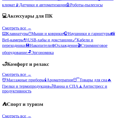
климат
📡
Датчики и автоматизация
🤖
Роботы-пылесосы
💻
Аксессуары для ПК
Смотреть все →
⌨️
Клавиатуры
🖱️
Мыши и коврики
🎧
Наушники и гарнитуры
📸
Веб-камеры
🔌
USB-хабы и докстанции
🔗
Кабели и
переходники
💾
Накопители
❄️
Охлаждение
🎬
Стриминговое
оборудование
🪑
Эргономика
🛁
Комфорт и релакс
Смотреть все →
💆
Массажные приборы
🕯️
Ароматерапия
😴
Товары для сна
🔥
Грелки и термопродукция
🛁
Ванна и СПА
🧘
Антистресс и
продуктивность
⛺
Спорт и туризм
Смотреть все →