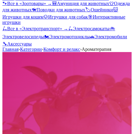
🐾
Все в «
Зоотовары
» →
🎒
Амуниция для животных
👕
Одежда
для животных
🦮
Поводки для животных
🏷️
Ошейники
🐱
Игрушки для кошек
🐶
Игрушки для собак
🎯
Интерактивные
игрушки
🛴
Все в «
Электротранспорт
» →
🛴
Электросамокаты
🚲
Электровелосипеды
🏍️
Электромотоциклы
🚗
Электромобили
🔧
Аксессуары
Главная
›
Категории
›
Комфорт и релакс
›
Ароматерапия