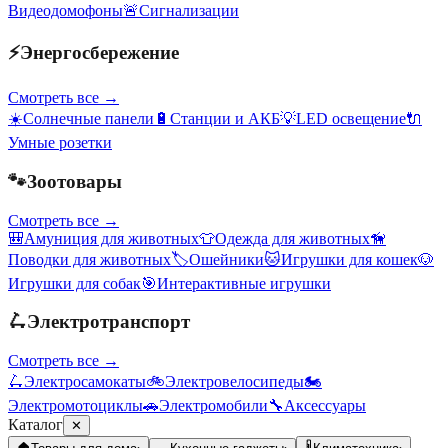
Видеодомофоны
🚨
Сигнализации
⚡
Энергосбережение
Смотреть все →
☀️
Солнечные панели
🔋
Станции и АКБ
💡
LED освещение
🔌
Умные розетки
🐾
Зоотовары
Смотреть все →
🎒
Амуниция для животных
👕
Одежда для животных
🦮
Поводки для животных
🏷️
Ошейники
🐱
Игрушки для кошек
🐶
Игрушки для собак
🎯
Интерактивные игрушки
🛴
Электротранспорт
Смотреть все →
🛴
Электросамокаты
🚲
Электровелосипеды
🏍️
Электромотоциклы
🚗
Электромобили
🔧
Аксессуары
Каталог
✕