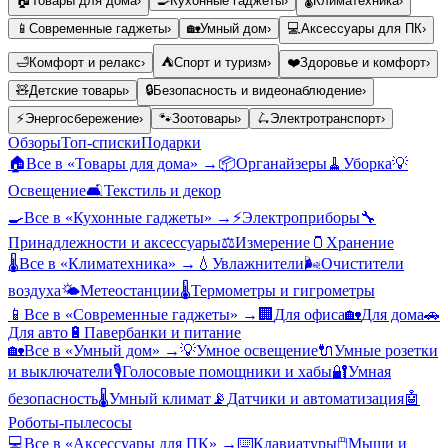
🏠
Товары для дома
›
🍳
Кухонные гаджеты
›
🌡️
Климатехника
›
📱
Современные гаджеты
›
🏡
Умный дом
›
💻
Аксессуары для ПК
›
🛁
Комфорт и релакс
›
⛺
Спорт и туризм
›
❤️
Здоровье и комфорт
›
🧸
Детские товары
›
🔒
Безопасность и видеонаблюдение
›
⚡
Энергосбережение
›
🐾
Зоотовары
›
🛴
Электротранспорт
›
Обзоры
Топ-списки
Подарки
🏠
Все в «
Товары для дома
» →
📦
Органайзеры
🧹
Уборка
💡
Освещение
🛋️
Текстиль и декор
🍳
Все в «
Кухонные гаджеты
» →
⚡
Электроприборы
🔧
Принадлежности и аксессуары
⚖️
Измерение
🫙
Хранение
🌡️
Все в «
Климатехника
» →
💧
Увлажнители
🌬️
Очистители
воздуха
🌤️
Метеостанции
🌡️
Термометры и гигрометры
📱
Все в «
Современные гаджеты
» →
🏢
Для офиса
🏡
Для дома
🚗
Для авто
🔋
Павербанки и питание
🏡
Все в «
Умный дом
» →
💡
Умное освещение
🔌
Умные розетки
и выключатели
🎙️
Голосовые помощники и хабы
🔐
Умная
безопасность
🌡️
Умный климат
📡
Датчики и автоматизация
🤖
Роботы-пылесосы
💻
Все в «
Аксессуары для ПК
» →
⌨️
Клавиатуры
🖱️
Мыши и