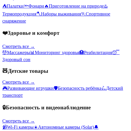
⛺
Палатки
🔦
Фонари
🔥
Приготовление на природе
♨️
Термопродукция
🪓
Наборы выживания
🏃
Спортивное
снаряжение
❤️
Здоровье и комфорт
Смотреть все →
💆
Массажеры
📊
Мониторинг здоровья
🏥
Реабилитация
😴
Здоровый сон
🧸
Детские товары
Смотреть все →
🎮
Развивающие игрушки
🛡️
Безопасность ребёнка
🛴
Детский
транспорт
🔒
Безопасность и видеонаблюдение
Смотреть все →
📹
Wi-Fi камеры
☀️
Автономные камеры (Solar)
🔔