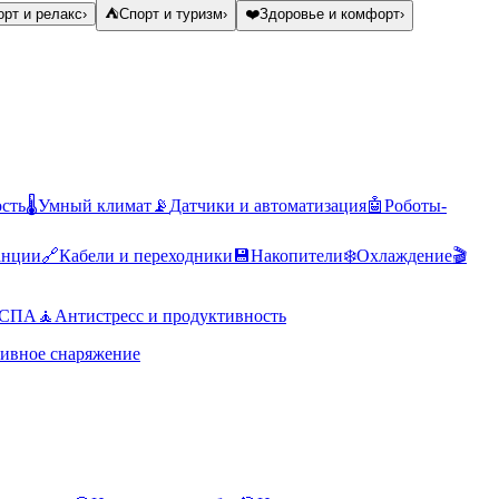
рт и релакс
›
⛺
Спорт и туризм
›
❤️
Здоровье и комфорт
›
ость
🌡️
Умный климат
📡
Датчики и автоматизация
🤖
Роботы-
анции
🔗
Кабели и переходники
💾
Накопители
❄️
Охлаждение
🎬
 СПА
🧘
Антистресс и продуктивность
ивное снаряжение