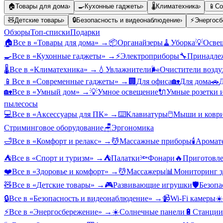
🏠
Товары для дома
›
🍳
Кухонные гаджеты
›
🌡️
Климатехника
›
📱
Со
🧸
Детские товары
›
🔒
Безопасность и видеонаблюдение
›
⚡
Энергосб
Обзоры
Топ-списки
Подарки
🏠
Все в «
Товары для дома
» →
📦
Органайзеры
🧹
Уборка
💡
Осве
🍳
Все в «
Кухонные гаджеты
» →
⚡
Электроприборы
🔧
Принадлеж
🌡️
Все в «
Климатехника
» →
💧
Увлажнители
🌬️
Очистители возду
📱
Все в «
Современные гаджеты
» →
🏢
Для офиса
🏡
Для дома
🚗
Д
🏡
Все в «
Умный дом
» →
💡
Умное освещение
🔌
Умные розетки 
пылесосы
💻
Все в «
Аксессуары для ПК
» →
⌨️
Клавиатуры
🖱️
Мыши и ковр
Стриминговое оборудование
🪑
Эргономика
🛁
Все в «
Комфорт и релакс
» →
💆
Массажные приборы
🕯️
Аромат
⛺
Все в «
Спорт и туризм
» →
⛺
Палатки
🔦
Фонари
🔥
Приготовле
❤️
Все в «
Здоровье и комфорт
» →
💆
Массажеры
📊
Мониторинг з
🧸
Все в «
Детские товары
» →
🎮
Развивающие игрушки
🛡️
Безопа
🔒
Все в «
Безопасность и видеонаблюдение
» →
📹
Wi-Fi камеры
☀️
⚡
Все в «
Энергосбережение
» →
☀️
Солнечные панели
🔋
Станции