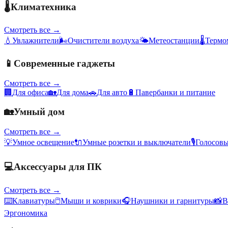
🌡️
Климатехника
Смотреть все →
💧
Увлажнители
🌬️
Очистители воздуха
🌤️
Метеостанции
🌡️
Термо
📱
Современные гаджеты
Смотреть все →
🏢
Для офиса
🏡
Для дома
🚗
Для авто
🔋
Павербанки и питание
🏡
Умный дом
Смотреть все →
💡
Умное освещение
🔌
Умные розетки и выключатели
🎙️
Голосов
💻
Аксессуары для ПК
Смотреть все →
⌨️
Клавиатуры
🖱️
Мыши и коврики
🎧
Наушники и гарнитуры
📸
В
Эргономика