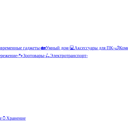
временные гаджеты
›
🏡
Умный дом
›
💻
Аксессуары для ПК
›
🛁
Комф
ережение
›
🐾
Зоотовары
›
🛴
Электротранспорт
›
е
🫙
Хранение