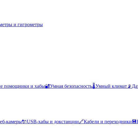
метры и гигрометры
ые помощники и хабы
🔐
Умная безопасность
🌡️
Умный климат
📡
Да
еб-камеры
🔌
USB-хабы и докстанции
🔗
Кабели и переходники
💾