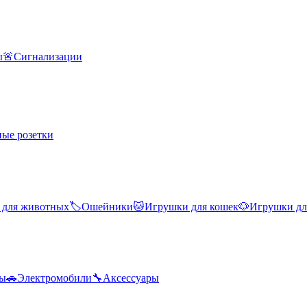
ы
🚨
Сигнализации
ые розетки
 для животных
🏷️
Ошейники
🐱
Игрушки для кошек
🐶
Игрушки дл
лы
🚗
Электромобили
🔧
Аксессуары