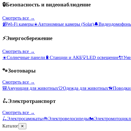
🔒
Безопасность и видеонаблюдение
Смотреть все →
📹
Wi-Fi камеры
☀️
Автономные камеры (Solar)
🔔
Видеодомофон
⚡
Энергосбережение
Смотреть все →
☀️
Солнечные панели
🔋
Станции и АКБ
💡
LED освещение
🔌
Умн
🐾
Зоотовары
Смотреть все →
🎒
Амуниция для животных
👕
Одежда для животных
🦮
Поводки
🛴
Электротранспорт
Смотреть все →
🛴
Электросамокаты
🚲
Электровелосипеды
🏍️
Электромотоцик
Каталог
✕