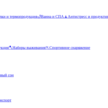
лки и термопродукция
🛁
Ванна и СПА
🧘
Антистресс и продукти
укция
🪓
Наборы выживания
🏃
Спортивное снаряжение
овый сон
анспорт