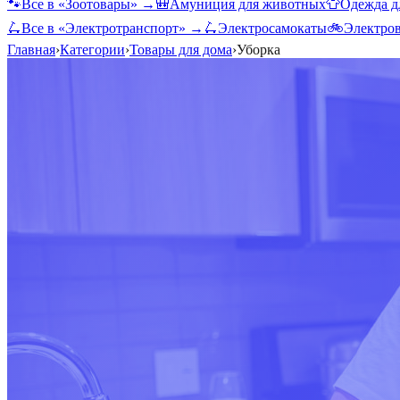
🐾
Все в «
Зоотовары
» →
🎒
Амуниция для животных
👕
Одежда д
🛴
Все в «
Электротранспорт
» →
🛴
Электросамокаты
🚲
Электро
Главная
›
Категории
›
Товары для дома
›
Уборка