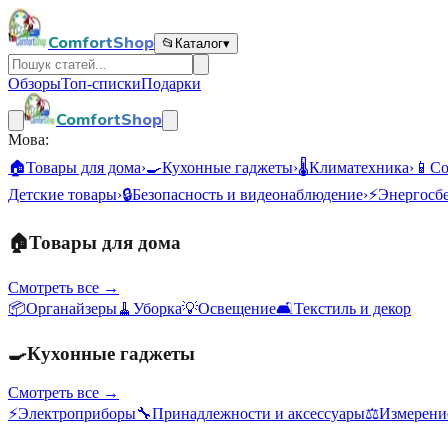
ComfortShop
📂
Каталог
▾
Обзоры
Топ-списки
Подарки
ComfortShop
Мова:
🏠
Товары для дома
›
🍳
Кухонные гаджеты
›
🌡️
Климатехника
›
📱
Со
Детские товары
›
🔒
Безопасность и видеонаблюдение
›
⚡
Энергосб
🏠
Товары для дома
Смотреть все →
📦
Органайзеры
🧹
Уборка
💡
Освещение
🛋️
Текстиль и декор
🍳
Кухонные гаджеты
Смотреть все →
⚡
Электроприборы
🔧
Принадлежности и аксессуары
⚖️
Измерени