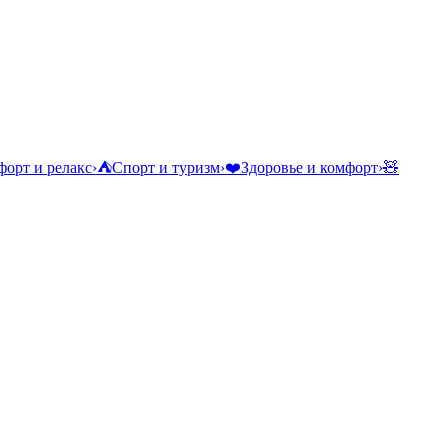
орт и релакс
›
⛺
Спорт и туризм
›
❤️
Здоровье и комфорт
›
🧸