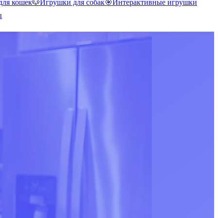
для кошек
🐶
Игрушки для собак
🎯
Интерактивные игрушки
ы