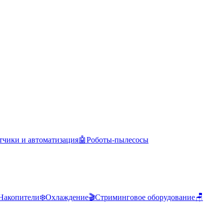
тчики и автоматизация
🤖
Роботы-пылесосы
Накопители
❄️
Охлаждение
🎬
Стриминговое оборудование
🪑