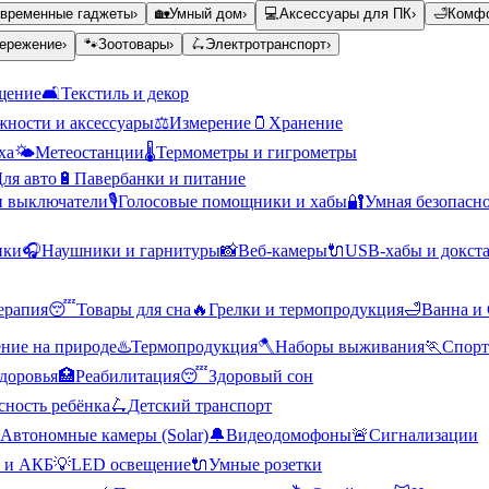
временные гаджеты
›
🏡
Умный дом
›
💻
Аксессуары для ПК
›
🛁
Комфо
ережение
›
🐾
Зоотовары
›
🛴
Электротранспорт
›
щение
🛋️
Текстиль и декор
ности и аксессуары
⚖️
Измерение
🫙
Хранение
ха
🌤️
Метеостанции
🌡️
Термометры и гигрометры
ля авто
🔋
Павербанки и питание
и выключатели
🎙️
Голосовые помощники и хабы
🔐
Умная безопасн
ики
🎧
Наушники и гарнитуры
📸
Веб-камеры
🔌
USB-хабы и докст
ерапия
😴
Товары для сна
🔥
Грелки и термопродукция
🛁
Ванна и
ние на природе
♨️
Термопродукция
🪓
Наборы выживания
🏃
Спорт
доровья
🏥
Реабилитация
😴
Здоровый сон
сность ребёнка
🛴
Детский транспорт
Автономные камеры (Solar)
🔔
Видеодомофоны
🚨
Сигнализации
 и АКБ
💡
LED освещение
🔌
Умные розетки