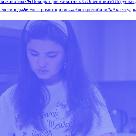
ля животных
🦮
Поводки для животных
🏷️
Ошейники
🐱
Игрушки 
велосипеды
🏍️
Электромотоциклы
🚗
Электромобили
🔧
Аксессуар