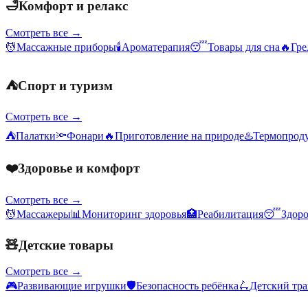
🛁
Комфорт и релакс
Смотреть все →
💆
Массажные приборы
🕯️
Ароматерапия
😴
Товары для сна
🔥
Гре
⛺
Спорт и туризм
Смотреть все →
⛺
Палатки
🔦
Фонари
🔥
Приготовление на природе
♨️
Термопрод
❤️
Здоровье и комфорт
Смотреть все →
💆
Массажеры
📊
Мониторинг здоровья
🏥
Реабилитация
😴
Здор
🧸
Детские товары
Смотреть все →
🎮
Развивающие игрушки
🛡️
Безопасность ребёнка
🛴
Детский тр